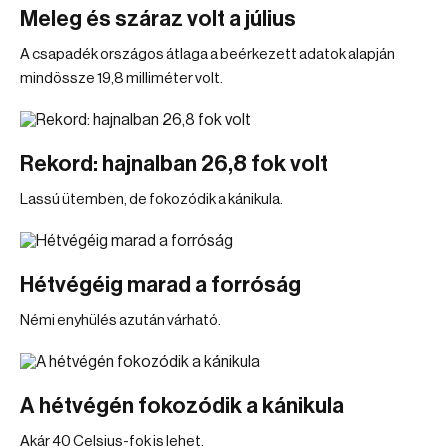
Meleg és száraz volt a július
A csapadék országos átlaga a beérkezett adatok alapján
mindössze 19,8 milliméter volt.
Rekord: hajnalban 26,8 fok volt
Lassú ütemben, de fokozódik a kánikula.
Hétvégéig marad a forróság
Némi enyhülés azután várható.
A hétvégén fokozódik a kánikula
Akár 40 Celsius-fok is lehet.