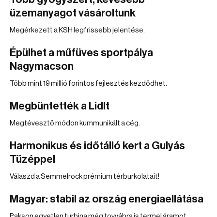
üzemanyagot vásároltunk
Megérkezett a KSH legfrissebb jelentése.
Épülhet a műfüves sportpálya
Nagymacson
Több mint 19 millió forintos fejlesztés kezdődhet.
Megbüntették a Lidlt
Megtévesztő módon kummunikált a cég.
Harmonikus és időtálló kert a Gulyás
Tüzéppel
Válaszd a Semmelrock prémium térburkolatait!
Magyar: stabil az ország energiaellátása
Pakson egyetlen turbina még tovvábra is termel áramot.