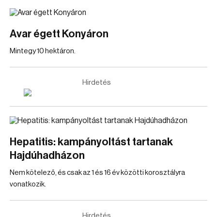
Avar égett Konyáron
Mintegy 10 hektáron.
Hirdetés
Hepatitis: kampányoltást tartanak
Hajdúhadházon
Nem kötelező, és csak az 1 és 16 év közötti korosztályra
vonatkozik.
Hirdetés