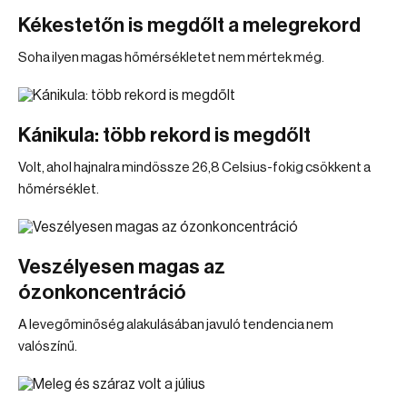
Kékestetőn is megdőlt a melegrekord
Soha ilyen magas hőmérsékletet nem mértek még.
Kánikula: több rekord is megdőlt
Volt, ahol hajnalra mindössze 26,8 Celsius-fokig csökkent a
hőmérséklet.
Veszélyesen magas az
ózonkoncentráció
A levegőminőség alakulásában javuló tendencia nem
valószínű.