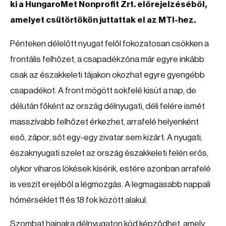
ki a HungaroMet Nonprofit Zrt. előrejelzéséből,
amelyet csütörtökön juttattak el az MTI-hez.
Pénteken délelőtt nyugat felől fokozatosan csökken a
frontális felhőzet, a csapadékzóna már egyre inkább
csak az északkeleti tájakon okozhat egyre gyengébb
csapadékot. A front mögött sokfelé kisüt a nap, de
délután főként az ország délnyugati, déli felére ismét
masszívabb felhőzet érkezhet, arrafelé helyenként
eső, zápor, sőt egy-egy zivatar sem kizárt. A nyugati,
északnyugati szelet az ország északkeleti felén erős,
olykor viharos lökések kísérik, estére azonban arrafelé
is veszít erejéből a légmozgás. A legmagasabb nappali
hőmérséklet 11 és 18 fok között alakul.
Szombat hajnalra délnyugaton köd képződhet, amely