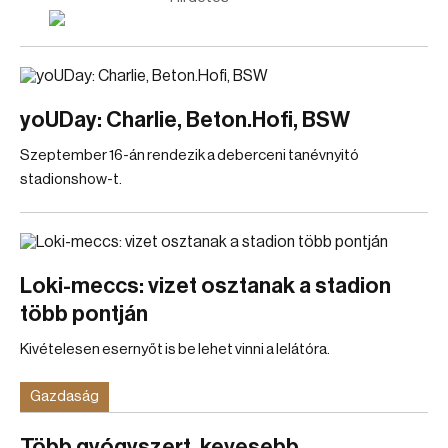
yoUDay: Charlie, Beton.Hofi, BSW
Szeptember 16-án rendezik a deberceni tanévnyitó
stadionshow-t.
Loki-meccs: vizet osztanak a stadion
több pontján
Kivételesen esernyőt is be lehet vinni a lelátóra.
Gazdaság
Több gyógyszert, kevesebb