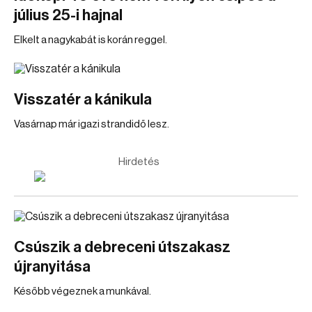
július 25-i hajnal
Elkelt a nagykabát is korán reggel.
Visszatér a kánikula
Vasárnap már igazi strandidő lesz.
Hirdetés
Csúszik a debreceni útszakasz
újranyitása
Később végeznek a munkával.