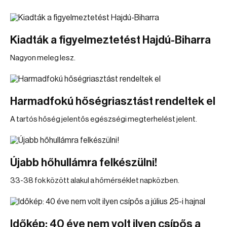
Kiadták a figyelmeztetést Hajdú-Biharra
Nagyon meleg lesz.
Harmadfokú hőségriasztást rendeltek el
A tartós hőség jelentős egészségi megterhelést jelent.
Újabb hőhullámra felkészülni!
33-38 fok között alakul a hőmérséklet napközben.
Időkép: 40 éve nem volt ilyen csípős a