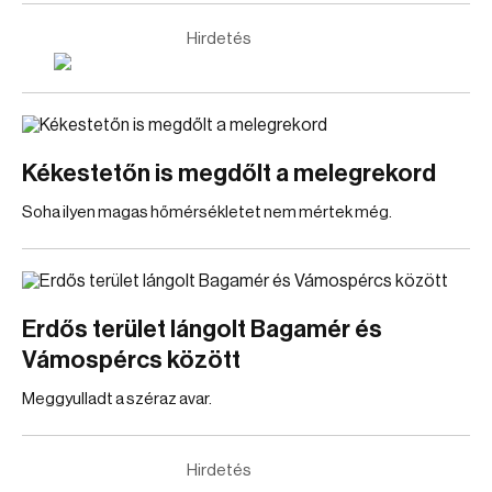
Hirdetés
Kékestetőn is megdőlt a melegrekord
Soha ilyen magas hőmérsékletet nem mértek még.
Erdős terület lángolt Bagamér és
Vámospércs között
Meggyulladt a széraz avar.
Hirdetés