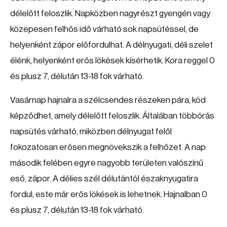
délelőtt feloszlik. Napközben nagyrészt gyengén vagy
közepesen felhős idő várható sok napsütéssel, de
helyenként zápor előfordulhat. A délnyugati, déli szelet
élénk, helyenként erős lökések kísérhetik. Kora reggel 0
és plusz 7, délután 13-18 fok várható.
Vasárnap hajnalra a szélcsendes részeken pára, köd
képződhet, amely délelőtt feloszlik. Általában többórás
napsütés várható, miközben délnyugat felől
fokozatosan erősen megnövekszik a felhőzet. A nap
második felében egyre nagyobb területen valószínű
eső, zápor. A délies szél délutántól északnyugatira
fordul, este már erős lökések is lehetnek. Hajnalban 0
és plusz 7, délután 13-18 fok várható.