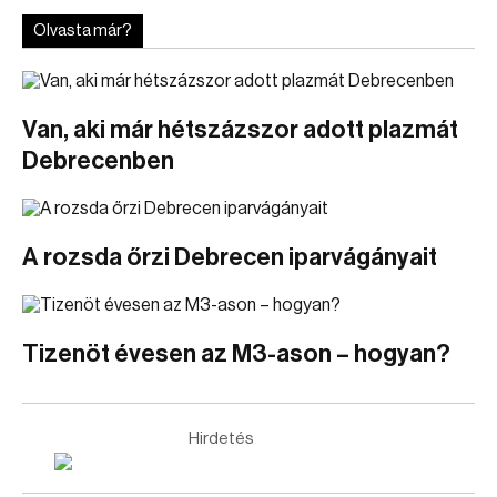
Olvasta már?
Van, aki már hétszázszor adott plazmát
Debrecenben
A rozsda őrzi Debrecen iparvágányait
Tizenöt évesen az M3-ason – hogyan?
Hirdetés