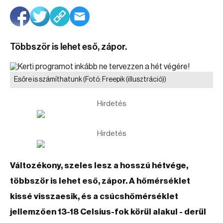
Többször is lehet eső, zápor.
Esőre is számíthatunk
(Fotó: Freepik (illusztráció))
Hirdetés
Hirdetés
Változékony, szeles lesz a hosszú hétvége,
többször is lehet eső, zápor. A hőmérséklet
kissé visszaesik, és a csúcshőmérséklet
jellemzően 13-18 Celsius-fok körül alakul - derül