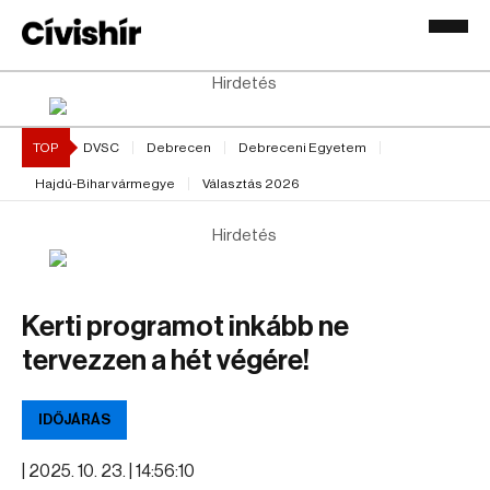
Hirdetés
TOP
DVSC
Debrecen
Debreceni Egyetem
Hajdú-Bihar vármegye
Választás 2026
Hirdetés
Kerti programot inkább ne
tervezzen a hét végére!
IDŐJÁRÁS
|
2025. 10. 23. | 14:56:10