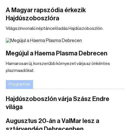
A Magyar rapszódia érkezik
Hajdúszoboszlóra
Világszínvonalú néptáncelőadás Hajdúszoboszlón.
Megújul a Haema Plasma Debrecen
Hamarosan új, korszerűbb környezet várja az önkéntes
plazmaadókat.
Programok
Hajdúszoboszlón várja Szász Endre
világa
Augusztus 20-án a ValMar lesz a
sztárvendég Debrecenben