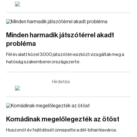
Minden harmadik játszótérrel akadt
probléma
Fél év alatt közel 3000 játszótéri eszközt vizsgáltak meg a
hatóság szakemberei országszerte.
Hirdetés
Komádinak megelőlegezték az ötöst
Huszonöt év fejlődését ünnepelte a dél-bihari kisváros.