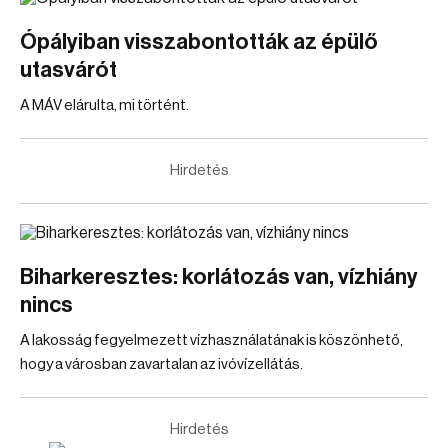
Ópályiban visszabontották az épülő
utasvárót
A MÁV elárulta, mi történt.
Hirdetés
Biharkeresztes: korlátozás van, vízhiány
nincs
A lakosság fegyelmezett vízhasználatának is köszönhető,
hogy a városban zavartalan az ivóvízellátás.
Hirdetés