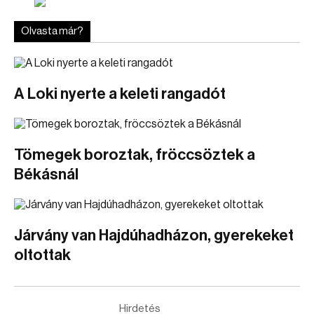
Olvasta már?
A Loki nyerte a keleti rangadót
Tömegek boroztak, fröccsöztek a
Békásnál
Járvány van Hajdúhadházon, gyerekeket
oltottak
Hirdetés