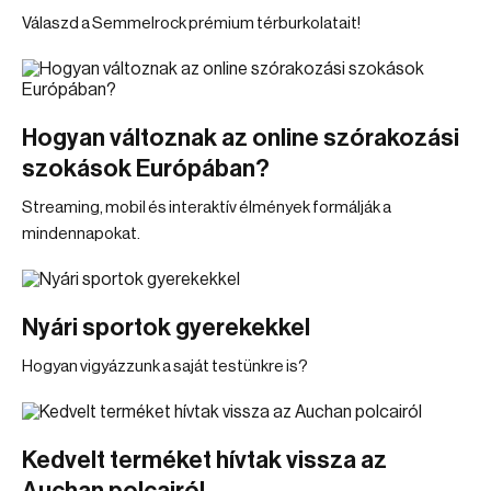
Válaszd a Semmelrock prémium térburkolatait!
Hogyan változnak az online szórakozási
szokások Európában?
Streaming, mobil és interaktív élmények formálják a
mindennapokat.
Nyári sportok gyerekekkel
Hogyan vigyázzunk a saját testünkre is?
Kedvelt terméket hívtak vissza az