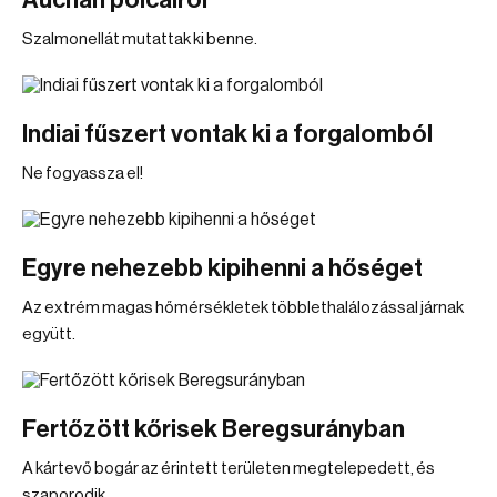
Auchan polcairól
Szalmonellát mutattak ki benne.
Indiai fűszert vontak ki a forgalomból
Ne fogyassza el!
Egyre nehezebb kipihenni a hőséget
Az extrém magas hőmérsékletek többlethalálozással járnak
együtt.
Fertőzött kőrisek Beregsurányban
A kártevő bogár az érintett területen megtelepedett, és
szaporodik.