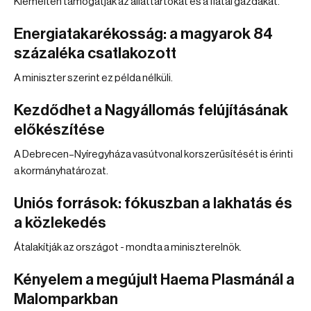
Kiemelten támogatják az állattartókat és a fiatal gazdákat.
Energiatakarékosság: a magyarok 84
százaléka csatlakozott
A miniszter szerint ez példa nélküli.
Kezdődhet a Nagyállomás felújításának
előkészítése
A Debrecen–Nyíregyháza vasútvonal korszerűsítését is érinti
a kormányhatározat.
Uniós források: fókuszban a lakhatás és
a közlekedés
Átalakítják az országot - mondta a miniszterelnök.
Kényelem a megújult Haema Plasmánál a
Malomparkban