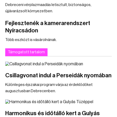
Debreceni vérplazmaadás letisztult, biztonságos,
újjávarázsolt környezetben.
Fejlesztenék a kamerarendszert
Nyíracsádon
Több eszközt is vásárolnának.
Támogatott tartalom
Csillagvonat indul a Perseidák nyomában
Különleges éjszakai program várja az érdeklődőket
augusztusban Debrecenben.
Harmonikus és időtálló kert a Gulyás