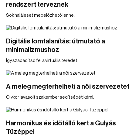
rendszert terveznek
Sok haláleset megelőzhető lenne.
Digitális lomtalanítás: útmutató a
minimalizmushoz
Így szabadítsd fel a virtuális teredet.
A meleg megterhelheti a női szervezetet
Olykor javasolt szakember segítségét kérni.
Harmonikus és időtálló kert a Gulyás
Tüzéppel