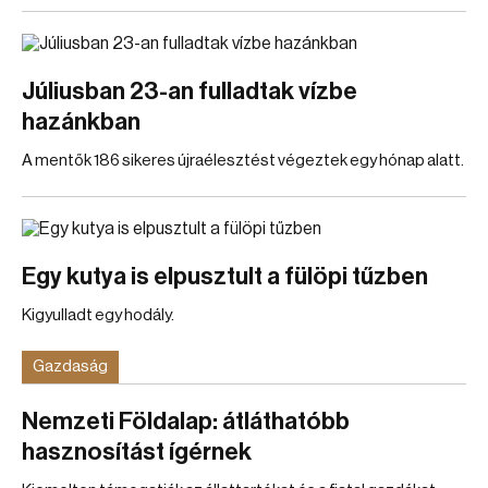
Júliusban 23-an fulladtak vízbe
hazánkban
A mentők 186 sikeres újraélesztést végeztek egy hónap alatt.
Egy kutya is elpusztult a fülöpi tűzben
Kigyulladt egy hodály.
Gazdaság
Nemzeti Földalap: átláthatóbb
hasznosítást ígérnek