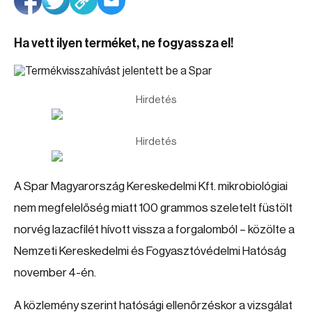
Ha vett ilyen terméket, ne fogyassza el!
Hirdetés
Hirdetés
A Spar Magyarország Kereskedelmi Kft. mikrobiológiai
nem megfelelőség miatt 100 grammos szeletelt füstölt
norvég lazacfilét hívott vissza a forgalomból – közölte a
Nemzeti Kereskedelmi és Fogyasztóvédelmi Hatóság
november 4-én.
A közlemény szerint hatósági ellenőrzéskor a vizsgálat