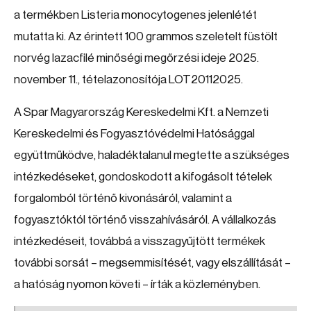
a termékben Listeria monocytogenes jelenlétét
mutatta ki. Az érintett 100 grammos szeletelt füstölt
norvég lazacfilé minőségi megőrzési ideje 2025.
november 11., tételazonosítója LOT20112025.
A Spar Magyarország Kereskedelmi Kft. a Nemzeti
Kereskedelmi és Fogyasztóvédelmi Hatósággal
együttműködve, haladéktalanul megtette a szükséges
intézkedéseket, gondoskodott a kifogásolt tételek
forgalomból történő kivonásáról, valamint a
fogyasztóktól történő visszahívásáról. A vállalkozás
intézkedéseit, továbbá a visszagyűjtött termékek
további sorsát – megsemmisítését, vagy elszállítását –
a hatóság nyomon követi – írták a közleményben.