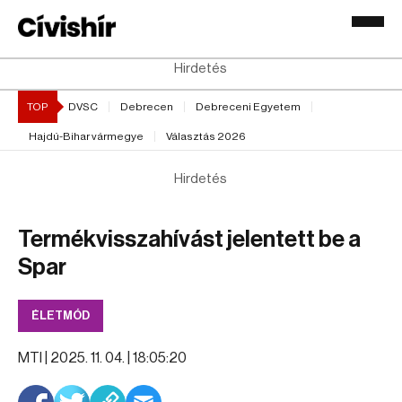
Hirdetés
TOP
DVSC
Debrecen
Debreceni Egyetem
Hajdú-Bihar vármegye
Választás 2026
Hirdetés
Termékvisszahívást jelentett be a
Spar
ÉLETMÓD
MTI |
2025. 11. 04. | 18:05:20