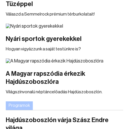
Tüzéppel
Válaszd a Semmelrock prémium térburkolatait!
Nyári sportok gyerekekkel
Hogyan vigyázzunk a saját testünkre is?
A Magyar rapszódia érkezik
Hajdúszoboszlóra
Világszínvonalú néptáncelőadás Hajdúszoboszlón.
Programok
Hajdúszoboszlón várja Szász Endre
világa