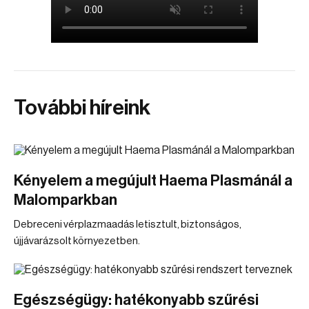
További híreink
Kényelem a megújult Haema Plasmánál a
Malomparkban
Debreceni vérplazmaadás letisztult, biztonságos,
újjávarázsolt környezetben.
Egészségügy: hatékonyabb szűrési