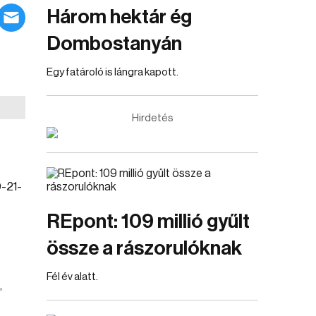
Három hektár ég
Dombostanyán
Egy fatároló is lángra kapott.
Hirdetés
-21-
REpont: 109 millió gyűlt
össze a rászorulóknak
Fél év alatt.
,