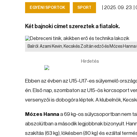
|
2025. 09. 23. |
EGYÉNI SPORTOK
SPORT
Két bajnoki címet szereztek a fiatalok.
Balról: Azami Kevin, Kecskés Zoltán edző és Mózes Hanna
Hirdetés
Ebben az évben az U15-U17-es súlyemelő orszá
én. Első nap, szombaton az U15-ös korcsoport ver
versenyzői is dobogóra léptek. A klubelnök, Kecsk
Mózes Hanna
a 69 kg-os súlycsoportban nem talá
abszolútban a második legjobbnak bizonyult. Hann
szakítás (63 kg), lökésben (80 kg) és ezáltal term