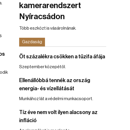
a.
kamerarendszert
Nyíracsádon
Több eszközt is vásárolnának.
Gazdaság
os
Öt százalékra csökken a tűzifa áfája
Szeptember közepétől.
odik
Ellenállóbbá tennék az ország
energia- és vízellátását
Munkához lát a védelmi munkacsoport.
Tíz éve nem volt ilyen alacsony az
infláció