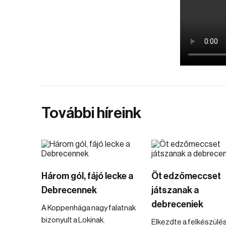
További híreink
Három gól, fájó lecke a
Öt edzőmeccset
Debrecennek
játszanak a
debreceniek
A Koppenhága nagy falatnak
bizonyult a Lokinak.
Elkezdte a felkészülés