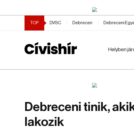
TOP
DVSC
Debrecen
Debreceni Eg
Helyben jár
Debreceni tinik, aki
lakozik