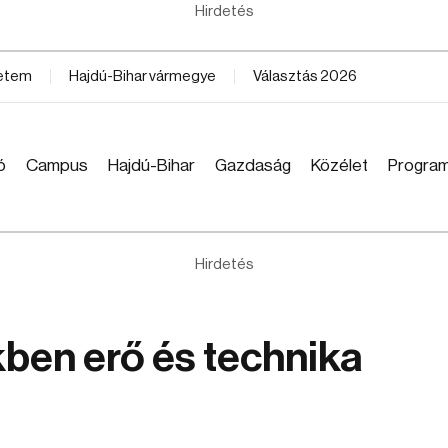
Hirdetés
yetem
Hajdú-Bihar vármegye
Választás 2026
ó
Campus
Hajdú-Bihar
Gazdaság
Közélet
Progra
Hirdetés
kben erő és technika