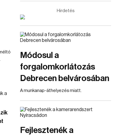
Hirdetés
méltó
Módosul a
.
forgalomkorlátozás
Debrecen belvárosában
A munkanap-áthelyezés miatt.
zik
nt
Fejlesztenék a