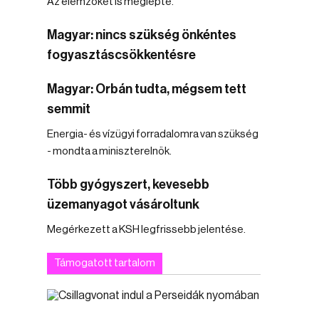
Az elemzőket is meglepte.
Magyar: nincs szükség önkéntes
fogyasztáscsökkentésre
Magyar: Orbán tudta, mégsem tett
semmit
Energia- és vízügyi forradalomra van szükség
- mondta a miniszterelnök.
Több gyógyszert, kevesebb
üzemanyagot vásároltunk
Megérkezett a KSH legfrissebb jelentése.
Támogatott tartalom