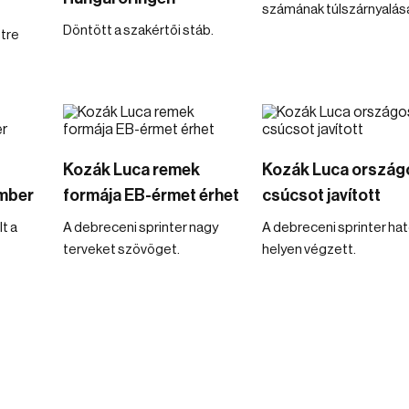
számának túlszárnyalás
Döntött a szakértői stáb.
tre
Kozák Luca remek
Kozák Luca ország
mber
formája EB-érmet érhet
csúcsot javított
t a
A debreceni sprinter nagy
A debreceni sprinter hat
terveket szövöget.
helyen végzett.