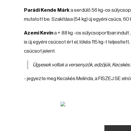
Parádi Kende Márk
a serdülő 56 kg-os súlycsopor
mutatott be. Szakítása (54 kg) új egyéni csúcs, 60 
Azemi Kevin
a + 88 kg -os súlycsoportban indult 
is új egyéni csúcsot ért el, lökés 115 kg-t teljesí
csúcsot jelent.
Ügyesek voltak a versenyzők, edzőjük, Kecskés
- jegyezte meg Kecskés Melinda, a FISZEJ SE elnö