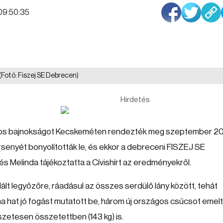
 09:50:35
(Fotó: Fiszej SE Debrecen)
Hirdetés
gos bajnokságot Kecskeméten rendezték meg szeptember 20
senyét bonyolították le, és ekkor a debreceni FISZEJ SE
és Melinda tájékoztatta a Cívishírt az eredményekről.
lt legyőzőre, ráadásul az összes serdülő lány között, tehát
a hat jó fogást mutatott be, három új országos csúcsot emelt
észetesen összetettben (143 kg) is.