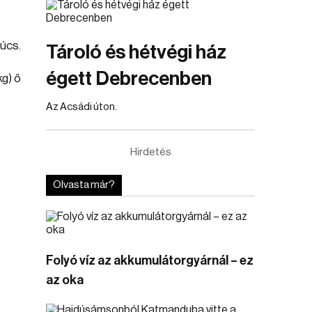
súcs.
Tároló és hétvégi ház
égett Debrecenben
kg) ő
Az Acsádi úton.
Hirdetés
Olvasta már?
Folyó víz az akkumulátorgyárnál – ez
az oka