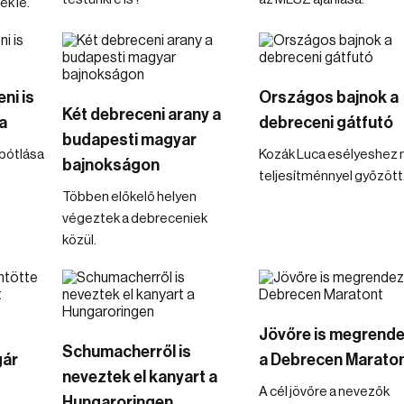
k le.
ni is
Országos bajnok a
Két debreceni arany a
a
debreceni gátfutó
budapesti magyar
npótlása
Kozák Luca esélyeshez 
bajnokságon
teljesítménnyel győzött
Többen előkelő helyen
végeztek a debreceniek
közül.
Jövőre is megrende
Schumacherről is
gár
a Debrecen Marato
neveztek el kanyart a
A cél jövőre a nevezők
Hungaroringen