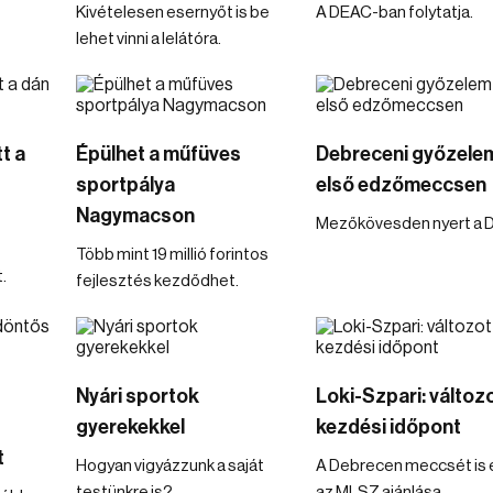
Kivételesen esernyőt is be
A DEAC-ban folytatja.
lehet vinni a lelátóra.
t a
Épülhet a műfüves
Debreceni győzele
sportpálya
első edzőmeccsen
Nagymacson
Mezőkövesden nyert a 
Több mint 19 millió forintos
.
fejlesztés kezdődhet.
Nyári sportok
Loki-Szpari: változo
gyerekekkel
kezdési időpont
t
Hogyan vigyázzunk a saját
A Debrecen meccsét is é
testünkre is?
az MLSZ ajánlása.