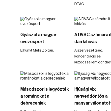
DEAC.
Gyászol a magyar
A DVSC számára it
evezősport
dán kihívás
Elhunyt Melis Zoltán.
A szervezettség,
koncentráció és
küzdőszellem dönthet
Másodszor is legyőzték
Ifjúsági vb:
a románokat a
negyeddöntős a
debreceniek
magyar válogatot