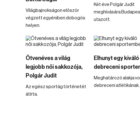
Két éve Polgár Judit
Világbajnokságon először
meghívására Budapes
végzett egyéniben dobogós
utazott.
helyen.
Ötvenéves a világ
Elhunyt egy kiváló
legjobb női sakkozója,
debreceni sporte
Polgár Judit
Meghatározó alakja vol
debreceni atlétikának.
Az egész sportág történetét
átírta.