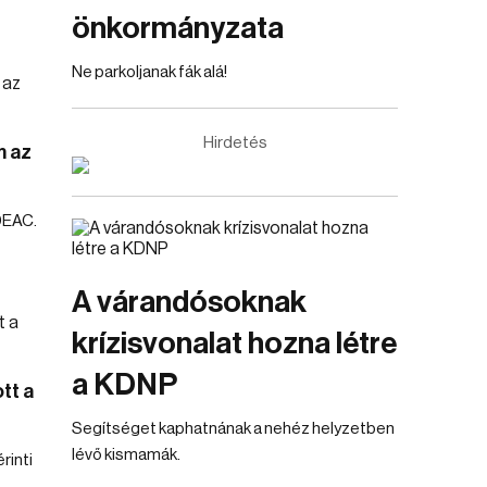
önkormányzata
Ne parkoljanak fák alá!
Hirdetés
m az
DEAC.
A várandósoknak
krízisvonalat hozna létre
a KDNP
tt a
Segítséget kaphatnának a nehéz helyzetben
lévő kismamák.
rinti