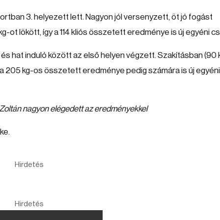
tban 3. helyezett lett. Nagyon jól versenyzett, öt jó fogást
kg-ot lökött, így a 114 kliós összetett eredménye is új egyéni c
, és hat induló között az első helyen végzett. Szakításban (90 
tett, a 205 kg-os összetett eredménye pedig számára is új egyéni
 Zoltán nagyon elégedett az eredményekkel
ke.
Hirdetés
Hirdetés