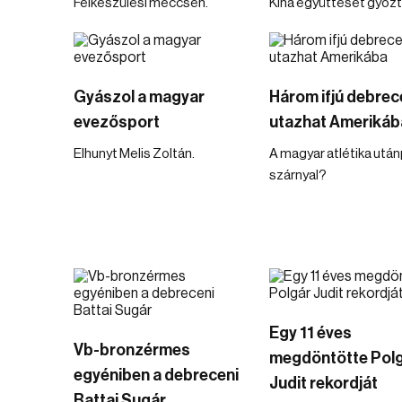
Felkészülési meccsen.
Kína együttesét győzté
Gyászol a magyar
Három ifjú debrece
evezősport
utazhat Amerikáb
Elhunyt Melis Zoltán.
A magyar atlétika utá
szárnyal?
Egy 11 éves
Vb-bronzérmes
megdöntötte Pol
egyéniben a debreceni
Judit rekordját
Battai Sugár