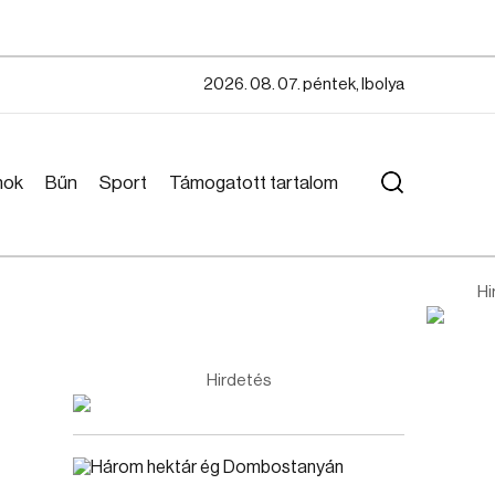
2026. 08. 07. péntek, Ibolya
mok
Bűn
Sport
Támogatott tartalom
Hi
Hirdetés