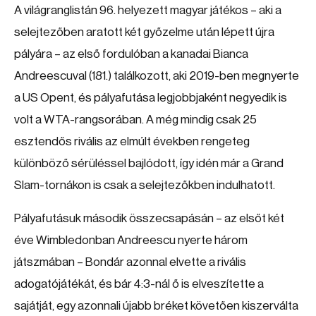
A világranglistán 96. helyezett magyar játékos – aki a
selejtezőben aratott két győzelme után lépett újra
pályára – az első fordulóban a kanadai Bianca
Andreescuval (181.) találkozott, aki 2019-ben megnyerte
a US Opent, és pályafutása legjobbjaként negyedik is
volt a WTA-rangsorában. A még mindig csak 25
esztendős rivális az elmúlt években rengeteg
különböző sérüléssel bajlódott, így idén már a Grand
Slam-tornákon is csak a selejtezőkben indulhatott.
Pályafutásuk második összecsapásán – az elsőt két
éve Wimbledonban Andreescu nyerte három
játszmában – Bondár azonnal elvette a rivális
adogatójátékát, és bár 4:3-nál ő is elveszítette a
sajátját, egy azonnali újabb bréket követően kiszerválta