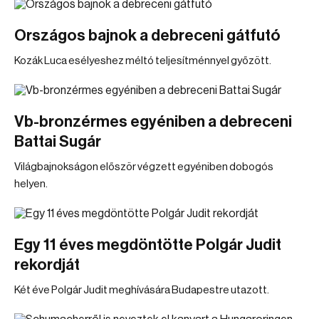
Országos bajnok a debreceni gátfutó
Kozák Luca esélyeshez méltó teljesítménnyel győzött.
Vb-bronzérmes egyéniben a debreceni
Battai Sugár
Világbajnokságon először végzett egyéniben dobogós
helyen.
Egy 11 éves megdöntötte Polgár Judit
rekordját
Két éve Polgár Judit meghívására Budapestre utazott.