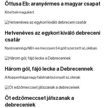
Öttusa Eb: aranyérmes a magyar csapat
Kitettek magukért.
Hetvenéves az egykori kiváló debreceni
csatár
Nyolcvannégy NB I-es meccsen 54 gólt szerzett a Lokiban.
Három gól, fájó lecke a Debrecennek
A Koppenhága nagy falatnak bizonyult a Lokinak.
Öt edzőmeccset játszanak a
debreceniek