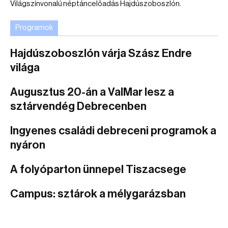
Világszínvonalú néptáncelőadás Hajdúszoboszlón.
Programok
Hajdúszoboszlón várja Szász Endre
világa
Augusztus 20-án a ValMar lesz a
sztárvendég Debrecenben
Ingyenes családi debreceni programok a
nyáron
A folyóparton ünnepel Tiszacsege
Campus: sztárok a mélygarázsban