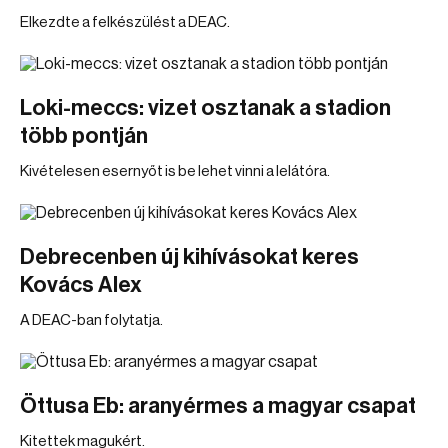
Elkezdte a felkészülést a DEAC.
Loki-meccs: vizet osztanak a stadion
több pontján
Kivételesen esernyőt is be lehet vinni a lelátóra.
Debrecenben új kihívásokat keres
Kovács Alex
A DEAC-ban folytatja.
Öttusa Eb: aranyérmes a magyar csapat
Kitettek magukért.