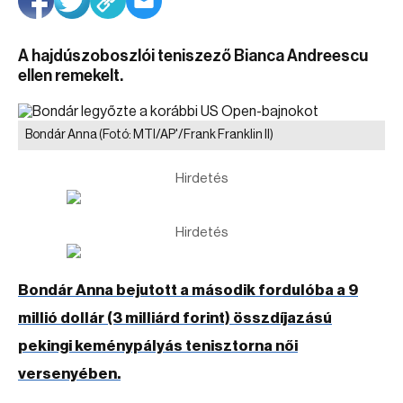
A hajdúszoboszlói teniszező Bianca Andreescu
ellen remekelt.
Bondár Anna
(Fotó: MTI/AP'/Frank Franklin II)
Hirdetés
Hirdetés
Bondár Anna bejutott a második fordulóba a 9
millió dollár (3 milliárd forint) összdíjazású
pekingi keménypályás tenisztorna női
versenyében.