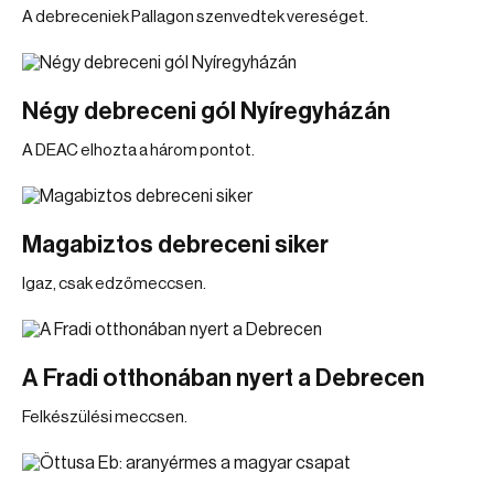
A debreceniek Pallagon szenvedtek vereséget.
Négy debreceni gól Nyíregyházán
A DEAC elhozta a három pontot.
Magabiztos debreceni siker
Igaz, csak edzőmeccsen.
A Fradi otthonában nyert a Debrecen
Felkészülési meccsen.