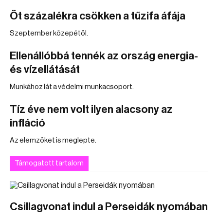
Öt százalékra csökken a tűzifa áfája
Szeptember közepétől.
Ellenállóbbá tennék az ország energia-
és vízellátását
Munkához lát a védelmi munkacsoport.
Tíz éve nem volt ilyen alacsony az
infláció
Az elemzőket is meglepte.
Támogatott tartalom
Csillagvonat indul a Perseidák nyomában