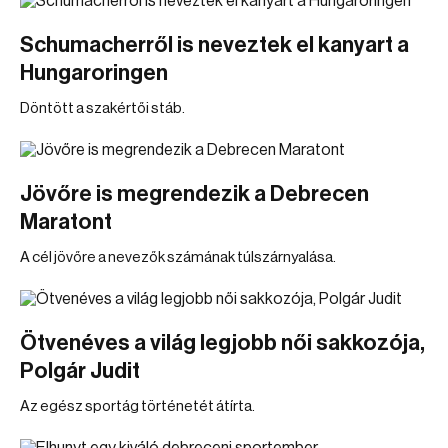
Schumacherről is neveztek el kanyart a
Hungaroringen
Döntött a szakértői stáb.
Jövőre is megrendezik a Debrecen
Maratont
A cél jövőre a nevezők számának túlszárnyalása.
Ötvenéves a világ legjobb női sakkozója,
Polgár Judit
Az egész sportág történetét átírta.