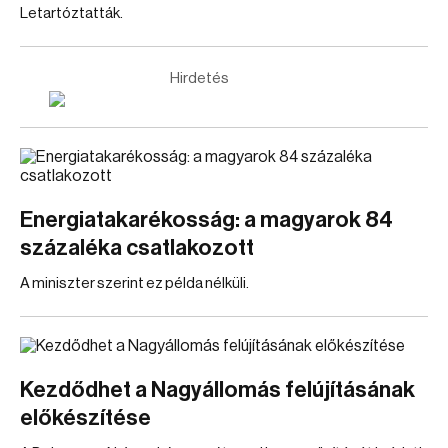
Letartóztatták.
Hirdetés
Energiatakarékosság: a magyarok 84
százaléka csatlakozott
A miniszter szerint ez példa nélküli.
Kezdődhet a Nagyállomás felújításának
előkészítése