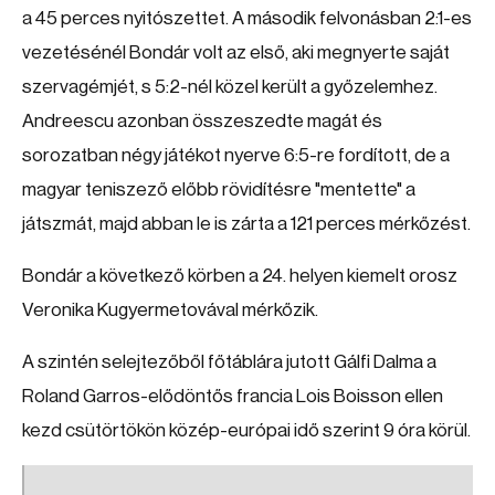
a 45 perces nyitószettet. A második felvonásban 2:1-es
vezetésénél Bondár volt az első, aki megnyerte saját
szervagémjét, s 5:2-nél közel került a győzelemhez.
Andreescu azonban összeszedte magát és
sorozatban négy játékot nyerve 6:5-re fordított, de a
magyar teniszező előbb rövidítésre "mentette" a
játszmát, majd abban le is zárta a 121 perces mérkőzést.
Bondár a következő körben a 24. helyen kiemelt orosz
Veronika Kugyermetovával mérkőzik.
A szintén selejtezőből főtáblára jutott Gálfi Dalma a
Roland Garros-elődöntős francia Lois Boisson ellen
kezd csütörtökön közép-európai idő szerint 9 óra körül.