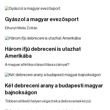
Gyászol a magyar evezősport
Elhunyt Melis Zoltán.
Három ifjú debreceni is utazhat
Amerikába
A magyar atlétika utánpótlása szárnyal?
Két debreceni arany a budapesti magyar
bajnokságon
Többen előkelő helyen végeztek a debreceniek közül.