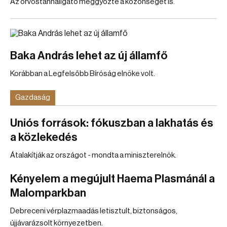
Az orvostanhallgató meggyőzte a közönséget is.
Baka András lehet az új államfő
Korábban a Legfelsőbb Bíróság elnöke volt.
Gazdaság
Uniós források: fókuszban a lakhatás és
a közlekedés
Átalakítják az országot - mondta a miniszterelnök.
Kényelem a megújult Haema Plasmánál a
Malomparkban
Debreceni vérplazmaadás letisztult, biztonságos,
újjávarázsolt környezetben.