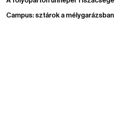
A folyóparton ünnepel Tiszacsege
Campus: sztárok a mélygarázsban