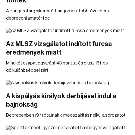
törnek
A Hungarotarg sikereitől hangos az utóbbi években a
debreceni amatőr foci.
Az MLSZ vizsgálatot indított furcsa
eredmények miatt
Mindkét csapat egyaránt 43 ponttal és plusz 161-es
gólkülönbséggel zárt.
A kispályás királyok derbijével indul a
bajnokság
Debrecenben 1971 óta írják ki megszakítás nélkül a sorozatot.