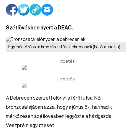
Szétlövésben nyert a DEAC.
Egy mérkőzésre a bronzéremtől a debreceniek
(Fotó: deac.hu)
Hirdetés
Hirdetés
A Debrecen szerzett előnyt a férfi futsal NB I
bronzcsatájában azzal, hogy a júnus 5-i, harmadik
mérkőzésen szétlövésben legyőzte a házigazda
Veszprém együttesét.