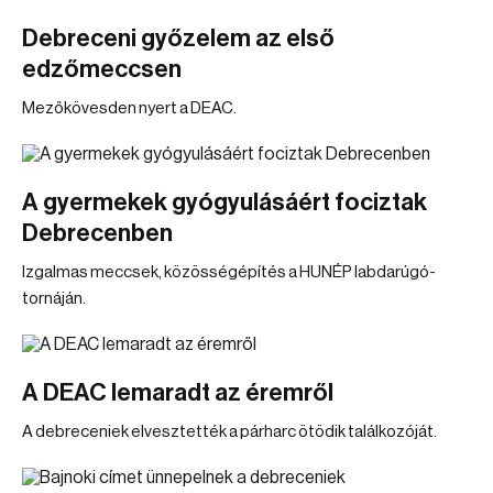
Debreceni győzelem az első
edzőmeccsen
Mezőkövesden nyert a DEAC.
A gyermekek gyógyulásáért fociztak
Debrecenben
Izgalmas meccsek, közösségépítés a HUNÉP labdarúgó-
tornáján.
A DEAC lemaradt az éremről
A debreceniek elvesztették a párharc ötödik találkozóját.