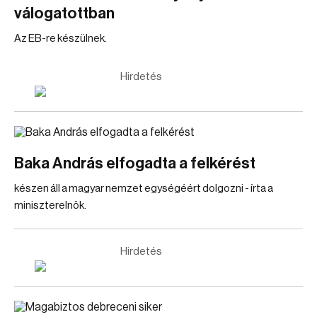
válogatottban
Az EB-re készülnek.
Hirdetés
Baka András elfogadta a felkérést
készen áll a magyar nemzet egységéért dolgozni - írta a
miniszterelnök.
Hirdetés