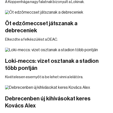
A Koppenhága nagy falatnak bizonyult a Lokinak.
Öt edzőmeccset játszanak a
debreceniek
Elkezdte a felkészülést a DEAC.
Loki-meccs: vizet osztanak a stadion
több pontján
Kivételesen esernyőt is be lehet vinni a lelátóra.
Debrecenben új kihívásokat keres
Kovács Alex