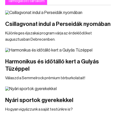
Támogatott tartalom
Csillagvonat indul a Perseidák nyomában
Különleges éjszakai program várja az érdeklődőket
augusztusban Debrecenben.
Harmonikus és időtálló kert a Gulyás
Tüzéppel
Válaszd a Semmelrock prémium térburkolatait!
Nyári sportok gyerekekkel
Hogyan vigyázzunk a saját testünkre is?