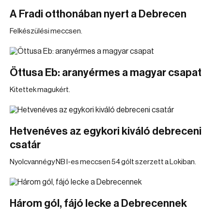
A Fradi otthonában nyert a Debrecen
Felkészülési meccsen.
Öttusa Eb: aranyérmes a magyar csapat
Kitettek magukért.
Hetvenéves az egykori kiváló debreceni
csatár
Nyolcvannégy NB I-es meccsen 54 gólt szerzett a Lokiban.
Három gól, fájó lecke a Debrecennek