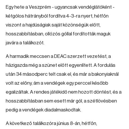
Egy hete a Veszprém - ugyancsak vendéglátóként -
kétgólos hátrányból fordítva 4-3-ra nyert, hétfőn
viszont a hajdúságiak saját közönségük előtt,
hosszabbításban, ollózós góllal fordították maguk
javára a találkozót.
A harmadik meccsen a DEAC szerzett vezetést, a
házigazda még a szünet előtt egyenlített. A fordulás
után 34 másodperc telt csak el, és már a bakonyiaknál
volt az előny, ám a vendégek egy perccel később
egalizáltak. A rendes játékidő nem hozott döntést, és a
hosszabbításban sem esett már gól, a szétlövésben
pedig a vendégek diadalmaskodtak.
A következő találkozóra június 8-án, hétfőn,