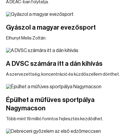
A DEAC-ban folytatja.
Gyászol a magyar evezősport
Elhunyt Melis Zoltán.
A DVSC számára itt a dán kihívás
A szervezettség, koncentráció és küzdőszellem dönthet.
Épülhet a műfüves sportpálya
Nagymacson
Több mint 19 millió forintos fejlesztés kezdődhet.