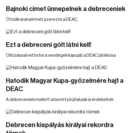
Bajnoki címet ünnepelnek a debreceniek
Ötödik aranyérmét szerezte a DEAC.
Ezt a debreceni gólt látni kell!
Ollózással vette be a vendégek kapuját a DEAC játékosa.
Hatodik Magyar Kupa-győzelmére hajt a
DEAC
A debreceniek mellett a berettyóújfaluiak is érdekeltek.
Debrecen kispályás királyai rekordra