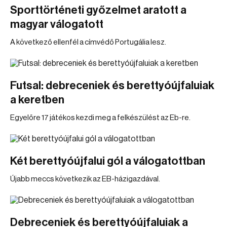
Sporttörténeti győzelmet aratott a
magyar válogatott
A következő ellenfél a címvédő Portugália lesz.
Futsal: debreceniek és berettyóújfaluiak
a keretben
Egyelőre 17 játékos kezdi meg a felkészülést az Eb-re.
Két berettyóújfalui gól a válogatottban
Újabb meccs következik az EB-házigazdával.
Debreceniek és berettyóújfaluiak a