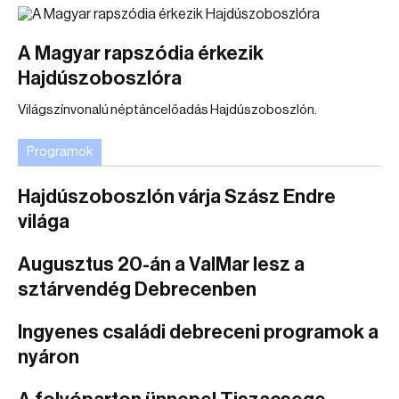
A Magyar rapszódia érkezik
Hajdúszoboszlóra
Világszínvonalú néptáncelőadás Hajdúszoboszlón.
Programok
Hajdúszoboszlón várja Szász Endre
világa
Augusztus 20-án a ValMar lesz a
sztárvendég Debrecenben
Ingyenes családi debreceni programok a
nyáron