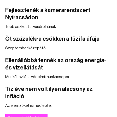
Fejlesztenék a kamerarendszert
Nyíracsádon
Több eszközt is vásárolnának.
Öt százalékra csökken a tűzifa áfája
Szeptember közepétől.
Ellenállóbbá tennék az ország energia-
és vízellátását
Munkához lát a védelmi munkacsoport.
Tíz éve nem volt ilyen alacsony az
infláció
Az elemzőket is meglepte.