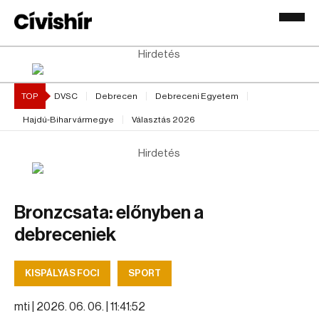
Hirdetés
TOP
DVSC
Debrecen
Debreceni Egyetem
Hajdú-Bihar vármegye
Választás 2026
Hirdetés
Bronzcsata: előnyben a
debreceniek
KISPÁLYÁS FOCI
SPORT
mti |
2026. 06. 06. | 11:41:52