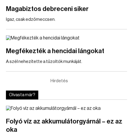
Magabiztos debreceni siker
Igaz, csak edzőmeccsen.
Megfékezték a hencidai lángokat
A szél nehezítette a tűzoltók munkáját.
Hirdetés
Olvasta már?
Folyó víz az akkumulátorgyárnál – ez az
oka