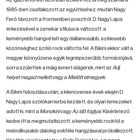
1985-ben csatlakozott az együtteshez, miután Nagy
Feró távozott a frontemberi posztról. D. Nagy Lajos
érkezésével a zenekar stílusa is változott: a
keményebb hangvételt egy dallamosabb, szélesebb
közönséghez szóló rock váltotta fel. A Bikini ekkor vált a
magyar könnyűzene egyik legnépszerűbb formációjává,
sorra születtek a máig ismert slágerek, mint az
Adj
helyet magad mellett
vagy a
Mielőtt elmegyek
.
A Bikini feloszlása után, a kilencvenes évek elején D.
Nagy Lajos szólókarrierbe kezdett, és olyan lemezeket
adott ki, mint a
Monokini
vagy
Az idő foglyai
. Kísérletező
kedve itt is megmutatkozott: a keményebb rocktól a
melodikusabb dalokig sokféle hangzással próbálkozott.