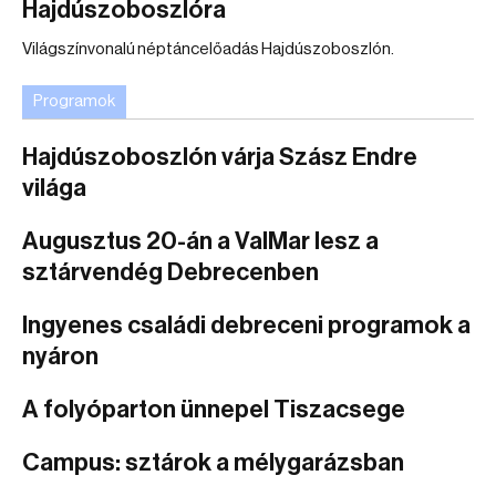
Hajdúszoboszlóra
Világszínvonalú néptáncelőadás Hajdúszoboszlón.
Programok
Hajdúszoboszlón várja Szász Endre
világa
Augusztus 20-án a ValMar lesz a
sztárvendég Debrecenben
Ingyenes családi debreceni programok a
nyáron
A folyóparton ünnepel Tiszacsege
Campus: sztárok a mélygarázsban