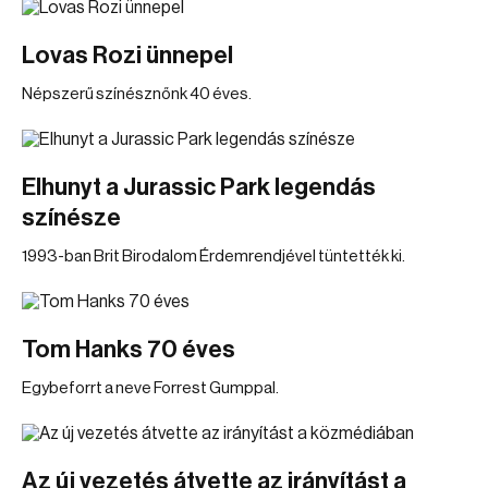
Lovas Rozi ünnepel
Népszerű színésznőnk 40 éves.
Elhunyt a Jurassic Park legendás
színésze
1993-ban Brit Birodalom Érdemrendjével tüntették ki.
Tom Hanks 70 éves
Egybeforrt a neve Forrest Gumppal.
Az új vezetés átvette az irányítást a