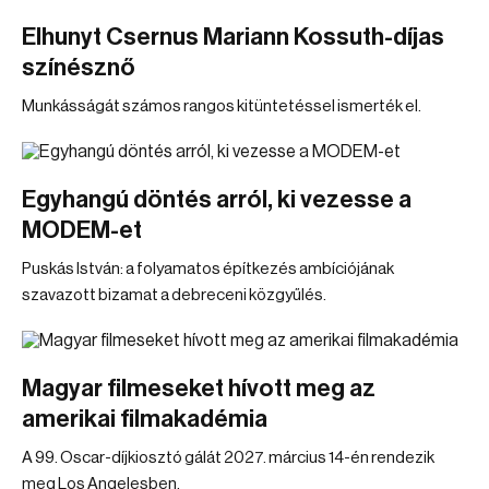
Elhunyt Csernus Mariann Kossuth-díjas
színésznő
Munkásságát számos rangos kitüntetéssel ismerték el.
Egyhangú döntés arról, ki vezesse a
MODEM-et
Puskás István: a folyamatos építkezés ambíciójának
szavazott bizamat a debreceni közgyűlés.
Magyar filmeseket hívott meg az
amerikai filmakadémia
A 99. Oscar-díjkiosztó gálát 2027. március 14-én rendezik
meg Los Angelesben.