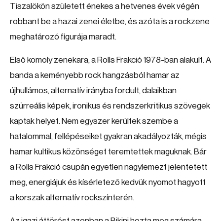
Tiszalökön született énekes a hetvenes évek végén
robbant be a hazai zenei életbe, és azóta is a rockzene
meghatározó figurája maradt.
Első komoly zenekara, a Rolls Frakció 1978-ban alakult. A
banda a keményebb rock hangzásból hamar az
újhullámos, alternatív irányba fordult, dalaikban
szürreális képek, ironikus és rendszerkritikus szövegek
kaptak helyet. Nem egyszer kerültek szembe a
hatalommal, fellépéseiket gyakran akadályozták, mégis
hamar kultikus közönséget teremtettek maguknak. Bár
a Rolls Frakció csupán egyetlen nagylemezt jelentetett
meg, energiájuk és kísérletező kedvük nyomot hagyott
a korszak alternatív rockszínterén.
Az igazi áttörést azonban a Bikini hozta meg számára.