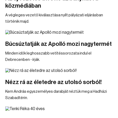
közmédiában
A végleges vezető kiválasztása nyílt pályázati eljárásban
történik majd.
Búcsúztatják az Apolló mozi nagytermét
Minden idők leghosszabb vetítéssorozata indul el
Debrecenben - írják.
Nézz rá az életedre az utolsó sorból!
Kern András egyszemélyes darabját néztük meg a Hadházi
Szabadtérin.