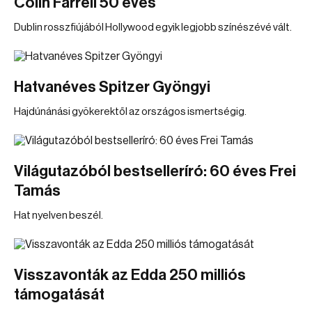
Colin Farrell 50 éves
Dublin rosszfiújából Hollywood egyik legjobb színészévé vált.
Hatvanéves Spitzer Gyöngyi
Hajdúnánási gyökerektől az országos ismertségig.
Világutazóból bestselleríró: 60 éves Frei
Tamás
Hat nyelven beszél.
Visszavonták az Edda 250 milliós
támogatását