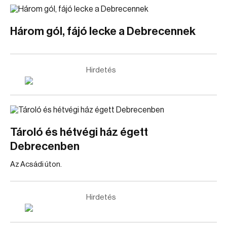
Három gól, fájó lecke a Debrecennek
Hirdetés
Tároló és hétvégi ház égett
Debrecenben
Az Acsádi úton.
Hirdetés