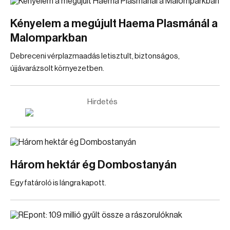
Kényelem a megújult Haema Plasmánál a
Malomparkban
Debreceni vérplazmaadás letisztult, biztonságos,
újjávarázsolt környezetben.
Hirdetés
Három hektár ég Dombostanyán
Egy fatároló is lángra kapott.