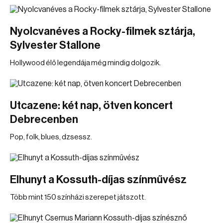
Nyolcvanéves a Rocky-filmek sztárja,
Sylvester Stallone
Hollywood élő legendája még mindig dolgozik.
Utcazene: két nap, ötven koncert
Debrecenben
Pop, folk, blues, dzsessz.
Elhunyt a Kossuth-díjas színművész
Több mint 150 színházi szerepet játszott.