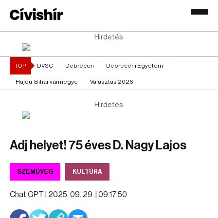
Hirdetés
TOP
DVSC
Debrecen
Debreceni Egyetem
Hajdú-Bihar vármegye
Választás 2026
Hirdetés
Adj helyet! 75 éves D. Nagy Lajos
SZEMÜVEG
KULTÚRA
Chat GPT |
2025. 09. 29. | 09:17:50