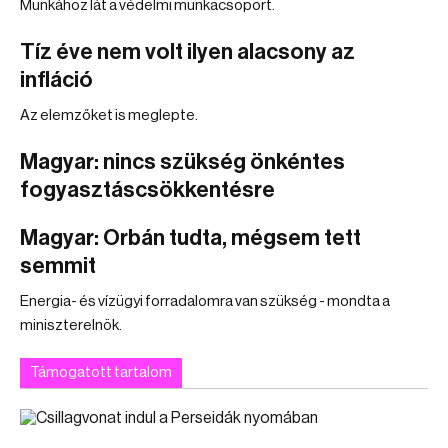
Munkához lát a védelmi munkacsoport.
Tíz éve nem volt ilyen alacsony az
infláció
Az elemzőket is meglepte.
Magyar: nincs szükség önkéntes
fogyasztáscsökkentésre
Magyar: Orbán tudta, mégsem tett
semmit
Energia- és vízügyi forradalomra van szükség - mondta a
miniszterelnök.
Támogatott tartalom