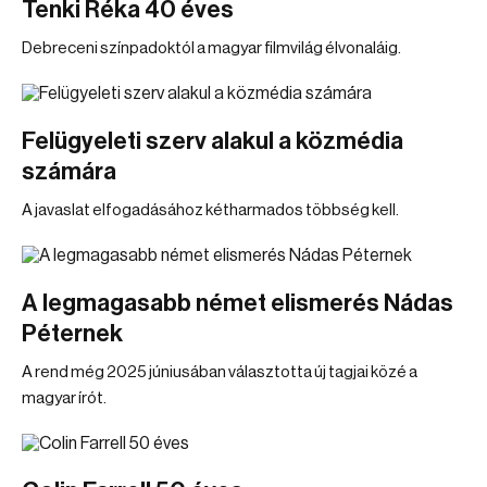
Tenki Réka 40 éves
Debreceni színpadoktól a magyar filmvilág élvonaláig.
Felügyeleti szerv alakul a közmédia
számára
A javaslat elfogadásához kétharmados többség kell.
A legmagasabb német elismerés Nádas
Péternek
A rend még 2025 júniusában választotta új tagjai közé a
magyar írót.