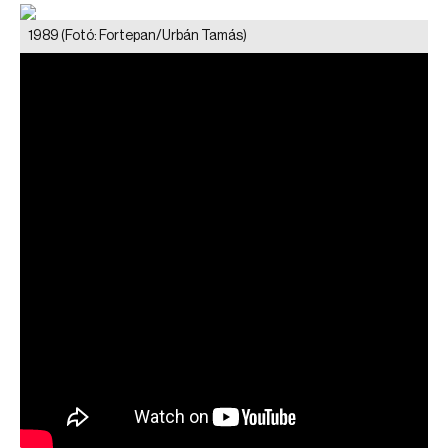
1989
(Fotó: Fortepan/Urbán Tamás)