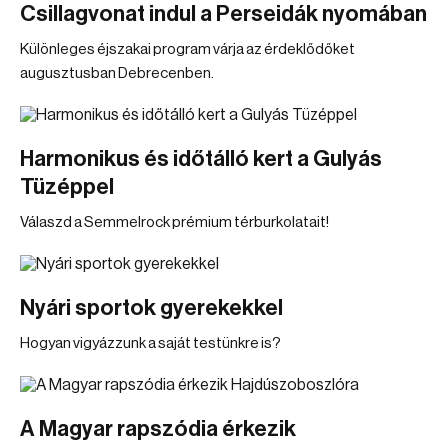
Csillagvonat indul a Perseidák nyomában
Különleges éjszakai program várja az érdeklődőket
augusztusban Debrecenben.
Harmonikus és időtálló kert a Gulyás
Tüzéppel
Válaszd a Semmelrock prémium térburkolatait!
Nyári sportok gyerekekkel
Hogyan vigyázzunk a saját testünkre is?
A Magyar rapszódia érkezik