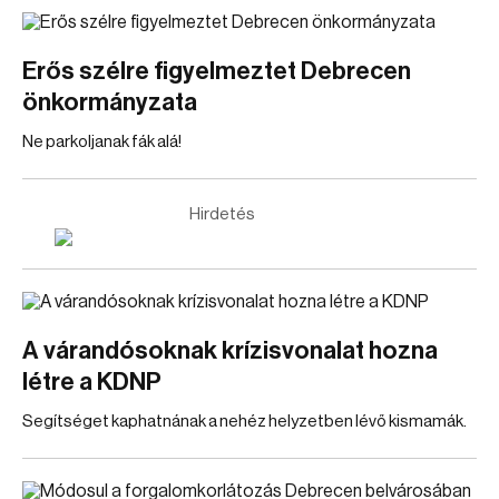
Erős szélre figyelmeztet Debrecen
önkormányzata
Ne parkoljanak fák alá!
Hirdetés
A várandósoknak krízisvonalat hozna
létre a KDNP
Segítséget kaphatnának a nehéz helyzetben lévő kismamák.