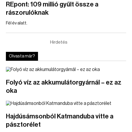
REpont: 109 millió gyűlt össze a
rászorulóknak
Fél év alatt.
Hirdetés
Olvasta már?
Folyó víz az akkumulátorgyárnál – ez az
oka
Hajdúsámsonból Katmanduba vitte a
pásztorélet