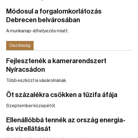
Módosul a forgalomkorlátozás
Debrecen belvárosában
A munkanap-áthelyezés miatt.
Gazdaság
Fejlesztenék a kamerarendszert
Nyíracsádon
Több eszközt is vásárolnának.
Öt százalékra csökken a tűzifa áfája
Szeptember közepétől.
Ellenállóbbá tennék az ország energia-
és vízellátását