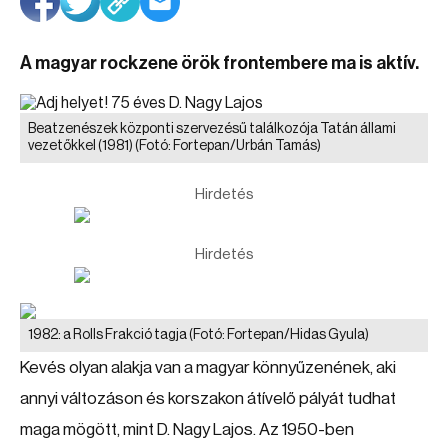
A magyar rockzene örök frontembere ma is aktív.
Beatzenészek központi szervezésű találkozója Tatán állami
vezetőkkel (1981)
(Fotó: Fortepan/Urbán Tamás)
Hirdetés
Hirdetés
1982: a Rolls Frakció tagja
(Fotó: Fortepan/Hidas Gyula)
Kevés olyan alakja van a magyar könnyűzenének, aki
annyi változáson és korszakon átívelő pályát tudhat
maga mögött, mint D. Nagy Lajos. Az 1950-ben