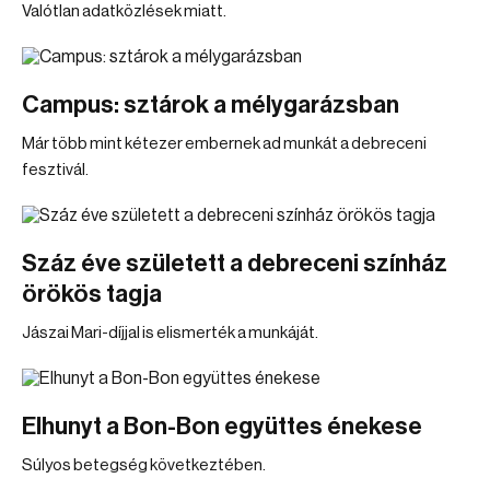
Valótlan adatközlések miatt.
Campus: sztárok a mélygarázsban
Már több mint kétezer embernek ad munkát a debreceni
fesztivál.
Száz éve született a debreceni színház
örökös tagja
Jászai Mari-díjjal is elismerték a munkáját.
Elhunyt a Bon-Bon együttes énekese
Súlyos betegség következtében.