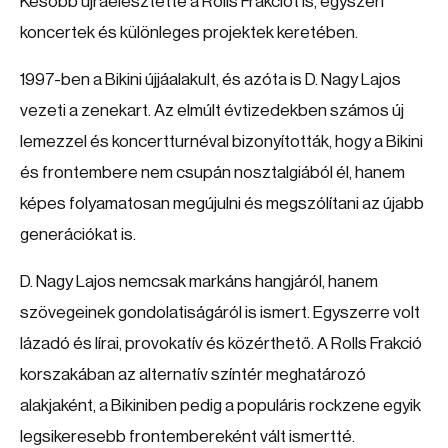
Később újraélesztette a Rolls Frakciót is, egyszeri
koncertek és különleges projektek keretében.
1997-ben a Bikini újjáalakult, és azóta is D. Nagy Lajos
vezeti a zenekart. Az elmúlt évtizedekben számos új
lemezzel és koncertturnéval bizonyították, hogy a Bikini
és frontembere nem csupán nosztalgiából él, hanem
képes folyamatosan megújulni és megszólítani az újabb
generációkat is.
D. Nagy Lajos nemcsak markáns hangjáról, hanem
szövegeinek gondolatiságáról is ismert. Egyszerre volt
lázadó és lírai, provokatív és közérthető. A Rolls Frakció
korszakában az alternatív színtér meghatározó
alakjaként, a Bikiniben pedig a populáris rockzene egyik
legsikeresebb frontembereként vált ismertté.