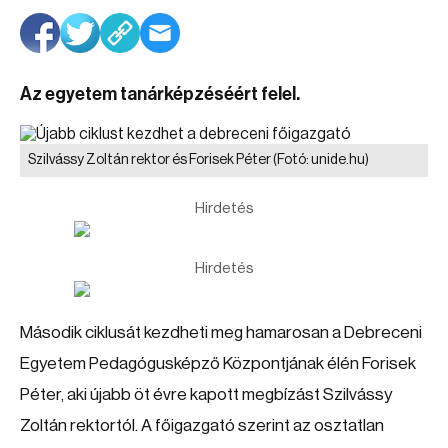
Az egyetem tanárképzéséért felel.
Szilvássy Zoltán rektor és Forisek Péter
(Fotó: unide.hu)
Hirdetés
Hirdetés
Második ciklusát kezdheti meg hamarosan a Debreceni
Egyetem Pedagógusképző Központjának élén Forisek
Péter, aki újabb öt évre kapott megbízást Szilvássy
Zoltán rektortól. A főigazgató szerint az osztatlan