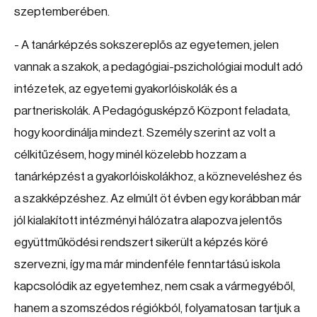
szeptemberében.
- A tanárképzés sokszereplős az egyetemen, jelen
vannak a szakok, a pedagógiai-pszichológiai modult adó
intézetek, az egyetemi gyakorlóiskolák és a
partneriskolák. A Pedagógusképző Központ feladata,
hogy koordinálja mindezt. Személy szerint az volt a
célkitűzésem, hogy minél közelebb hozzam a
tanárképzést a gyakorlóiskolákhoz, a közneveléshez és
a szakképzéshez. Az elmúlt öt évben egy korábban már
jól kialakított intézményi hálózatra alapozva jelentős
együttműködési rendszert sikerült a képzés köré
szervezni, így ma már mindenféle fenntartású iskola
kapcsolódik az egyetemhez, nem csak a vármegyéből,
hanem a szomszédos régiókból, folyamatosan tartjuk a