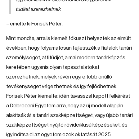
tudást szerezhetnek
– emelte ki Forisek Péter.
Mint mondta, arra is kiemelt fókuszt helyeztek az elmúlt
években, hogy folyamatosan fejlesszék a fiatalok tanári
személyiségét, attitűdjét, a mai modern tanárképzés
keretében ugyanis olyan tapasztalatokat
szerezhetnek, melyek révén egyre több önálló
tevékenységet végezhetnek és így fejlődhetnek.
Forisek Péter kiemelte: idén tavasszal kapott felkérést
a Debreceni Egyetem arra, hogy az új modell alapján
alakítsák át a tanári szakképzettséget, vagy újabb tanári
szakképzettséget nyújtó rövidciklusú képzéseket, és
így indítsa el az egyetem ezek oktatását 2025