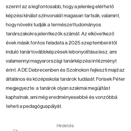
szerint az a legfontosabb, hogy a jelenleg elérhető
képzési kínálat színvonalát magasan tartsák, valamint,
hogy növelni tudják a természettudományos
tanárszakokra jelentkezők számát. Az elkövetkező
évek másik fontos feladata a 2025 szeptemberétől
induló tanártovábbképzések lebonyolítása lesz, ami
valamennyi magyarországi tanárképzési intézményt
érint. A DE Debrecenben és Szolnokon fejleszti majd az
általános és középiskolai tanárok tudását. Forisek Péter
megjegyezte: a tanárok olyan szakmai megújítást
kaphatnak, ami még eredményesebbé és vonzóbbá
teheti a pedagóguspályát.
Hirdetés