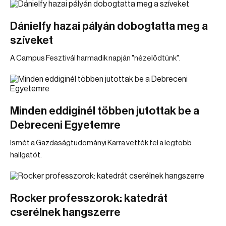
Dánielfy hazai pályán dobogtatta meg a
szíveket
A Campus Fesztivál harmadik napján "nézelődtünk".
Minden eddiginél többen jutottak be a
Debreceni Egyetemre
Ismét a Gazdaságtudományi Karra vették fel a legtöbb
hallgatót.
Rocker professzorok: katedrát
cserélnek hangszerre