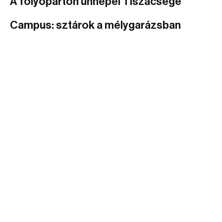
A folyóparton ünnepel Tiszacsege
Campus: sztárok a mélygarázsban