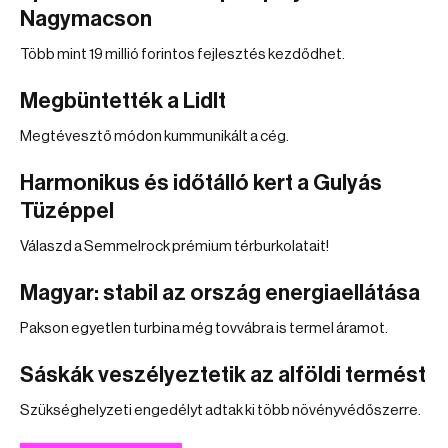
Nagymacson
Több mint 19 millió forintos fejlesztés kezdődhet.
Megbüntették a Lidlt
Megtévesztő módon kummunikált a cég.
Harmonikus és időtálló kert a Gulyás
Tüzéppel
Válaszd a Semmelrock prémium térburkolatait!
Magyar: stabil az ország energiaellátása
Pakson egyetlen turbina még tovvábra is termel áramot.
Sáskák veszélyeztetik az alföldi termést
Szükséghelyzeti engedélyt adtak ki több növényvédőszerre.