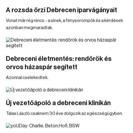
A rozsda őrzi Debrecen iparvágányait
Vonat már rég nincs – a sínek, a fénysorompók és a kérdések
azonban megmaradtak.
Debreceni életmentés: rendőrök és
orvos házaspár segített
Azonnal cselekedtek.
Új vezetőápoló a debreceni klinikán
Tálas László csaknem 30 éve dolgozik az egészségügyben.