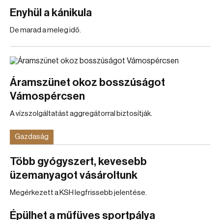
Enyhül a kánikula
De marad a meleg idő.
Áramszünet okoz bosszúságot
Vámospércsen
A vízszolgáltatást aggregátorral biztosítják.
Gazdaság
Több gyógyszert, kevesebb
üzemanyagot vásároltunk
Megérkezett a KSH legfrissebb jelentése.
Épülhet a műfüves sportpálya