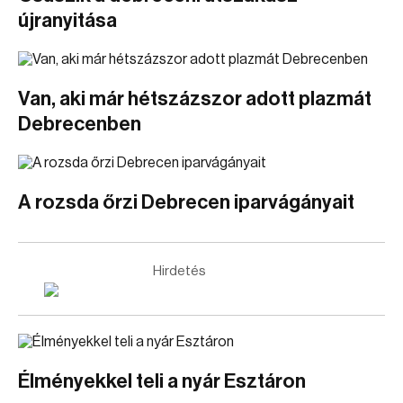
újranyitása
Van, aki már hétszázszor adott plazmát
Debrecenben
A rozsda őrzi Debrecen iparvágányait
Hirdetés
Élményekkel teli a nyár Esztáron