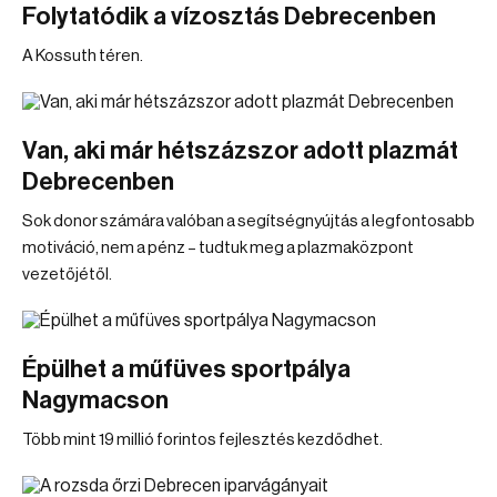
Folytatódik a vízosztás Debrecenben
A Kossuth téren.
Van, aki már hétszázszor adott plazmát
Debrecenben
Sok donor számára valóban a segítségnyújtás a legfontosabb
motiváció, nem a pénz – tudtuk meg a plazmaközpont
vezetőjétől.
Épülhet a műfüves sportpálya
Nagymacson
Több mint 19 millió forintos fejlesztés kezdődhet.