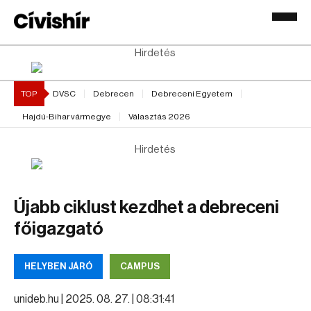
Hirdetés
TOP
DVSC
Debrecen
Debreceni Egyetem
Hajdú-Bihar vármegye
Választás 2026
Hirdetés
Újabb ciklust kezdhet a debreceni
főigazgató
HELYBEN JÁRÓ
CAMPUS
unideb.hu |
2025. 08. 27. | 08:31:41