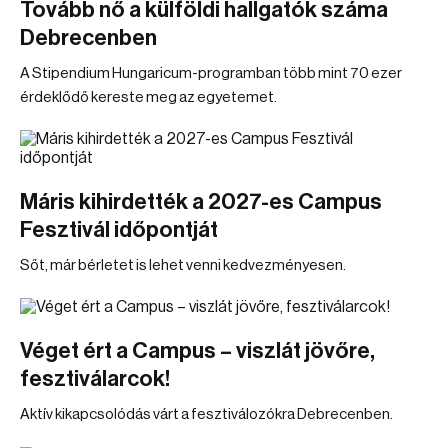
Tovább nő a külföldi hallgatók száma
Debrecenben
A Stipendium Hungaricum-programban több mint 70 ezer
érdeklődő kereste meg az egyetemet.
Máris kihirdették a 2027-es Campus
Fesztivál időpontját
Sőt, már bérletet is lehet venni kedvezményesen.
Véget ért a Campus – viszlát jövőre,
fesztiválarcok!
Aktív kikapcsolódás várt a fesztiválozókra Debrecenben.