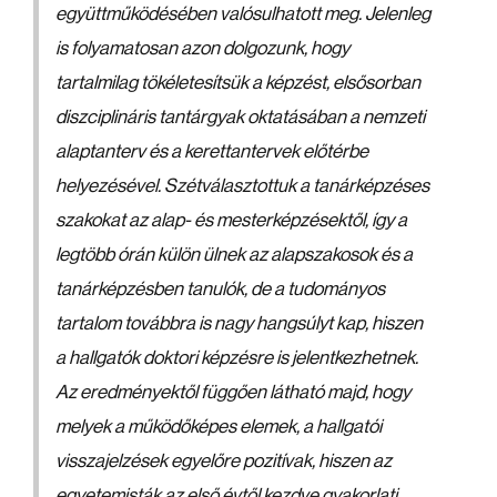
együttműködésében valósulhatott meg. Jelenleg
is folyamatosan azon dolgozunk, hogy
tartalmilag tökéletesítsük a képzést, elsősorban
diszciplináris tantárgyak oktatásában a nemzeti
alaptanterv és a kerettantervek előtérbe
helyezésével. Szétválasztottuk a tanárképzéses
szakokat az alap- és mesterképzésektől, így a
legtöbb órán külön ülnek az alapszakosok és a
tanárképzésben tanulók, de a tudományos
tartalom továbbra is nagy hangsúlyt kap, hiszen
a hallgatók doktori képzésre is jelentkezhetnek.
Az eredményektől függően látható majd, hogy
melyek a működőképes elemek, a hallgatói
visszajelzések egyelőre pozitívak, hiszen az
egyetemisták az első évtől kezdve gyakorlati