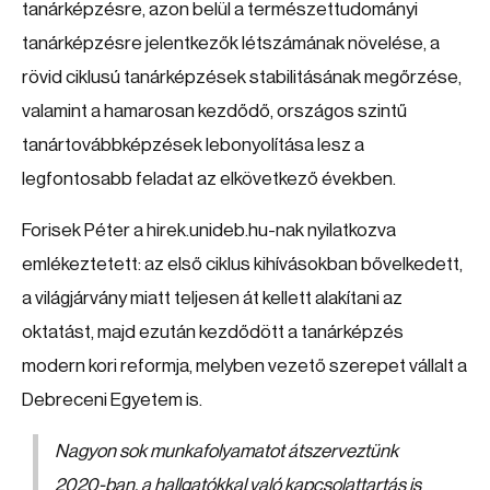
tanárképzésre, azon belül a természettudományi
tanárképzésre jelentkezők létszámának növelése, a
rövid ciklusú tanárképzések stabilitásának megőrzése,
valamint a hamarosan kezdődő, országos szintű
tanártovábbképzések lebonyolítása lesz a
legfontosabb feladat az elkövetkező években.
Forisek Péter a hirek.unideb.hu-nak nyilatkozva
emlékeztetett: az első ciklus kihívásokban bővelkedett,
a világjárvány miatt teljesen át kellett alakítani az
oktatást, majd ezután kezdődött a tanárképzés
modern kori reformja, melyben vezető szerepet vállalt a
Debreceni Egyetem is.
Nagyon sok munkafolyamatot átszerveztünk
2020-ban, a hallgatókkal való kapcsolattartás is