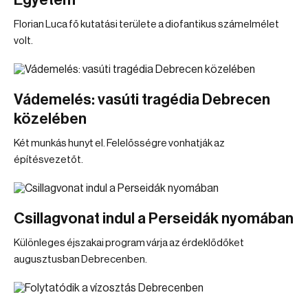
Egyetem
Florian Luca fő kutatási területe a diofantikus számelmélet
volt.
Vádemelés: vasúti tragédia Debrecen
közelében
Két munkás hunyt el. Felelősségre vonhatják az
építésvezetőt.
Csillagvonat indul a Perseidák nyomában
Különleges éjszakai program várja az érdeklődőket
augusztusban Debrecenben.