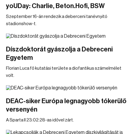
yoUDay: Charlie, Beton.Hofi, BSW
Szeptember 16-án rendezik a deberceni tanévnyitó
stadionshow-t.
Díszdoktorát gyászolja a Debreceni
Egyetem
Florian Luca fő kutatási területe a diofantikus számelmélet
volt.
DEAC-siker Európa legnagyobb tókerülő
versenyén
A Sparta II 23:02:28-as idővel zárt.