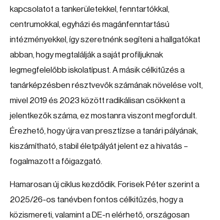
kapcsolatot a tankerületekkel, fenntartókkal,
centrumokkal, egyházi és magánfenntartású
intézményekkel, így szeretnénk segíteni a hallgatókat
abban, hogy megtalálják a saját profiljuknak
legmegfelelőbb iskolatípust. A másik célkitűzés a
tanárképzésben résztvevők számának növelése volt,
mivel 2019 és 2023 között radikálisan csökkent a
jelentkezők száma, ez mostanra viszont megfordult.
Érezhető, hogy újra van presztízse a tanári pályának,
kiszámítható, stabil életpályát jelent ez a hivatás –
fogalmazott a főigazgató.
Hamarosan új ciklus kezdődik. Forisek Péter szerint a
2025/26-os tanévben fontos célkitűzés, hogy a
közismereti, valamint a DE-n elérhető, országosan