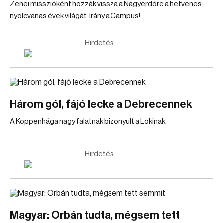
Zenei misszióként hozzák vissza a Nagyerdőre a hetvenes-
nyolcvanas évek világát. Irány a Campus!
Hirdetés
Három gól, fájó lecke a Debrecennek
A Koppenhága nagy falatnak bizonyult a Lokinak.
Hirdetés
Magyar: Orbán tudta, mégsem tett