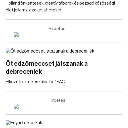
Holland önkéntesek, kreatív táborok és pezsgő közösségi
élet jellemzi ezeket a heteket.
Hirdetés
Öt edzőmeccset játszanak a
debreceniek
Elkezdte a felkészülést a DEAC.
Hirdetés