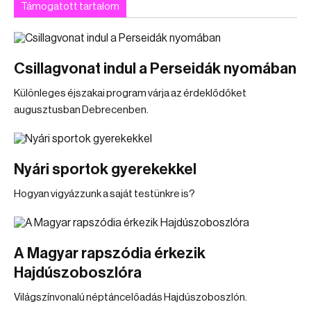
Támogatott tartalom
Csillagvonat indul a Perseidák nyomában
Különleges éjszakai program várja az érdeklődőket
augusztusban Debrecenben.
Nyári sportok gyerekekkel
Hogyan vigyázzunk a saját testünkre is?
A Magyar rapszódia érkezik
Hajdúszoboszlóra
Világszínvonalú néptáncelőadás Hajdúszoboszlón.