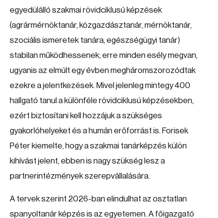
egyedülálló szakmai rövidciklusú képzések
(agrármérnöktanár, közgazdásztanár, mérnöktanár,
szociális ismeretek tanára, egészségügyi tanár)
stabilan működhessenek; erre minden esély megvan,
ugyanis az elmúlt egy évben megháromszorozódtak
ezekre a jelentkezések. Mivel jelenleg mintegy 400
hallgató tanul a különféle rövidciklusú képzésekben,
ezért biztosítani kell hozzájuk a szükséges
gyakorlóhelyeket és a humán erőforrást is. Forisek
Péter kiemelte, hogy a szakmai tanárképzés külön
kihívást jelent, ebben is nagy szükség lesz a
partnerintézmények szerepvállalására.
A tervek szerint 2026-ban elindulhat az osztatlan
spanyoltanár képzés is az egyetemen. A főigazgató