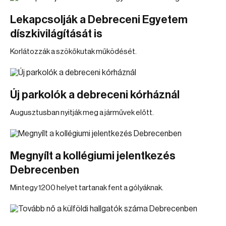
Lekapcsolják a Debreceni Egyetem
díszkivilágítását is
Korlátozzák a szökőkutak működését.
Új parkolók a debreceni kórháznál
Augusztusban nyitják meg a járművek előtt.
Megnyílt a kollégiumi jelentkezés
Debrecenben
Mintegy 1200 helyet tartanak fent a gólyáknak.