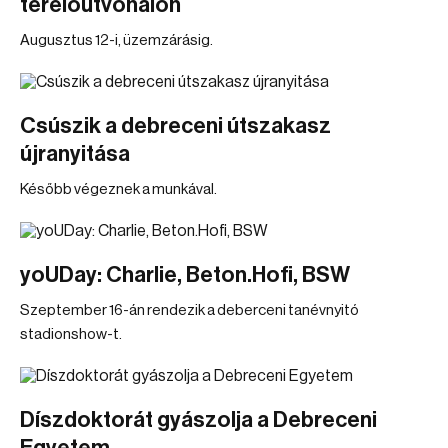
terelőútvonalon
Augusztus 12-i, üzemzárásig.
Csúszik a debreceni útszakasz
újranyitása
Később végeznek a munkával.
yoUDay: Charlie, Beton.Hofi, BSW
Szeptember 16-án rendezik a deberceni tanévnyitó
stadionshow-t.
Díszdoktorát gyászolja a Debreceni