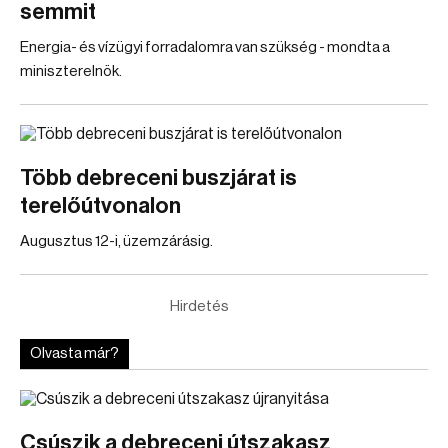
semmit
Energia- és vízügyi forradalomra van szükség - mondta a
miniszterelnök.
Több debreceni buszjárat is
terelőútvonalon
Augusztus 12-i, üzemzárásig.
Hirdetés
Olvasta már?
Csúszik a debreceni útszakasz