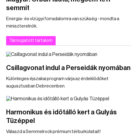
semmit
Energia- és vízügyi forradalomra van szükség - mondta a
miniszterelnök.
Támogatott tartalom
Csillagvonat indul a Perseidák nyomában
Különleges éjszakai program várja az érdeklődőket
augusztusban Debrecenben.
Harmonikus és időtálló kert a Gulyás
Tüzéppel
Válaszd a Semmelrock prémium térburkolatait!