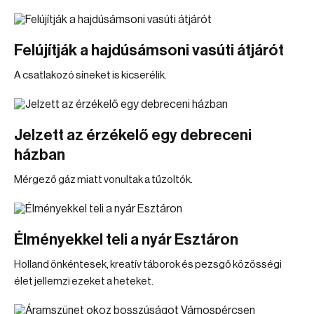
Felújítják a hajdúsámsoni vasúti átjárót
A csatlakozó síneket is kicserélik.
Jelzett az érzékelő egy debreceni
házban
Mérgező gáz miatt vonultak a tűzoltók.
Élményekkel teli a nyár Esztáron
Holland önkéntesek, kreatív táborok és pezsgő közösségi
élet jellemzi ezeket a heteket.