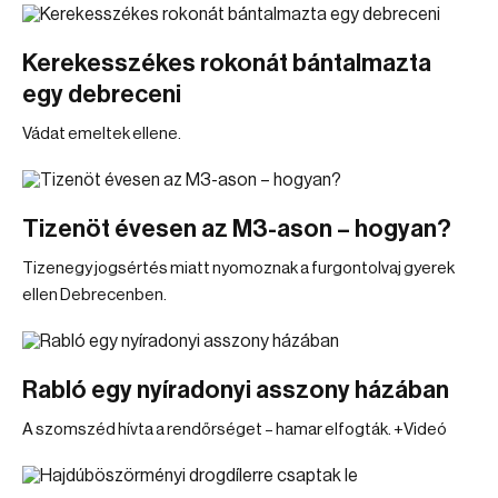
Kerekesszékes rokonát bántalmazta
egy debreceni
Vádat emeltek ellene.
Tizenöt évesen az M3-ason – hogyan?
Tizenegy jogsértés miatt nyomoznak a furgontolvaj gyerek
ellen Debrecenben.
Rabló egy nyíradonyi asszony házában
A szomszéd hívta a rendőrséget – hamar elfogták. +Videó