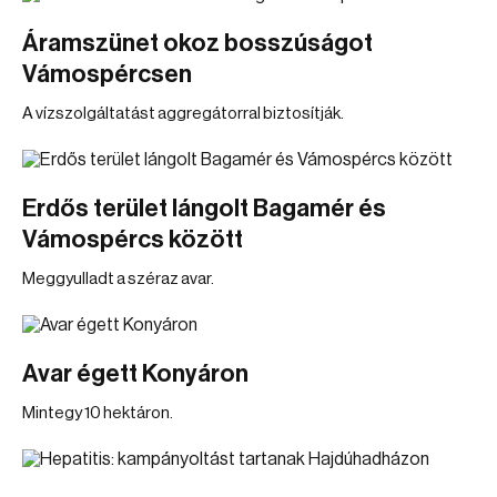
Áramszünet okoz bosszúságot
Vámospércsen
A vízszolgáltatást aggregátorral biztosítják.
Erdős terület lángolt Bagamér és
Vámospércs között
Meggyulladt a széraz avar.
Avar égett Konyáron
Mintegy 10 hektáron.