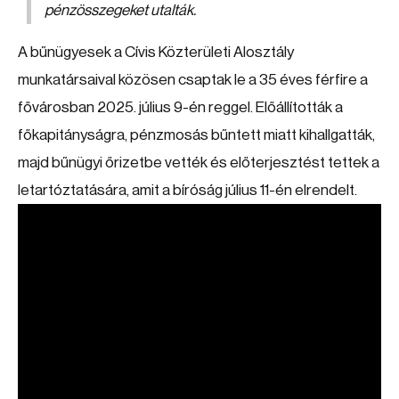
pénzösszegeket utalták.
A bűnügyesek a Cívis Közterületi Alosztály
munkatársaival közösen csaptak le a 35 éves férfire a
fővárosban 2025. július 9-én reggel. Előállították a
főkapitányságra, pénzmosás bűntett miatt kihallgatták,
majd bűnügyi őrizetbe vették és előterjesztést tettek a
letartóztatására, amit a bíróság július 11-én elrendelt.