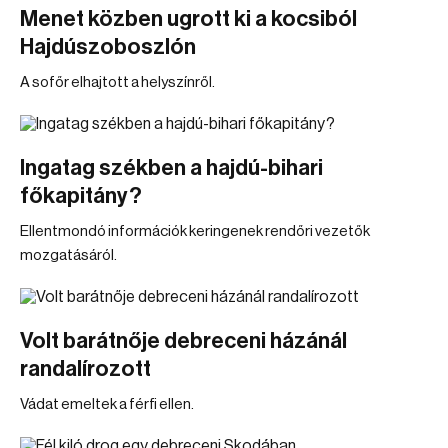
Menet közben ugrott ki a kocsiból
Hajdúszoboszlón
A sofőr elhajtott a helyszínről.
Ingatag székben a hajdú-bihari
főkapitány?
Ellentmondó információk keringenek rendőri vezetők
mozgatásáról.
Volt barátnője debreceni házánál
randalírozott
Vádat emeltek a férfi ellen.