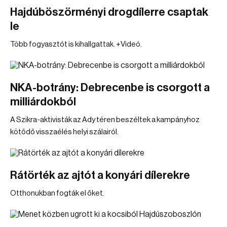
Hajdúböszörményi drogdílerre csaptak
le
Több fogyasztót is kihallgattak. +Videó.
NKA-botrány: Debrecenbe is csorgott a
milliárdokból
A Szikra-aktivisták az Ady téren beszéltek a kampányhoz
kötődő visszaélés helyi szálairól.
Rátörték az ajtót a konyári dílerekre
Otthonukban fogták el őket.