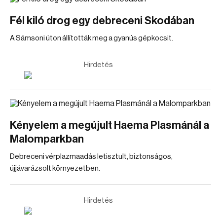
Fél kiló drog egy debreceni Skodában
A Sámsoni úton állították meg a gyanús gépkocsit.
Hirdetés
Kényelem a megújult Haema Plasmánál a
Malomparkban
Debreceni vérplazmaadás letisztult, biztonságos,
újjávarázsolt környezetben.
Hirdetés