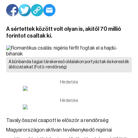
A sértettek között volt olyan is, akitől 70 millió
forintot csaltak ki.
A bűnbanda tagjai társkereső oldalakon portyáztak és keresték
áldozataikat
(Fotó: rendőrség)
Hirdetés
Hirdetés
Tavaly ősszel csapott le először a rendőrség
Magyarországon aktívan tevékenykedő nigériai