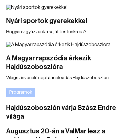
Nyári sportok gyerekekkel
Hogyan vigyázzunk a saját testünkre is?
A Magyar rapszódia érkezik
Hajdúszoboszlóra
Világszínvonalú néptáncelőadás Hajdúszoboszlón.
Programok
Hajdúszoboszlón várja Szász Endre
világa
Augusztus 20-án a ValMar lesz a