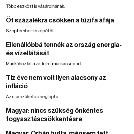
Több eszközt is vásárolnának.
Öt százalékra csökken a tűzifa áfája
Szeptember közepétől.
Ellenállóbbá tennék az ország energia-
és vízellátását
Munkához lát a védelmi munkacsoport.
Tíz éve nem volt ilyen alacsony az
infláció
Az elemzőket is meglepte.
Magyar: nincs szükség önkéntes
fogyasztáscsökkentésre
Magyar: Orbán tudta, mégsem tett