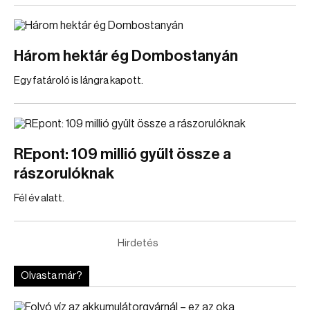
Három hektár ég Dombostanyán
Egy fatároló is lángra kapott.
REpont: 109 millió gyűlt össze a
rászorulóknak
Fél év alatt.
Hirdetés
Olvasta már?