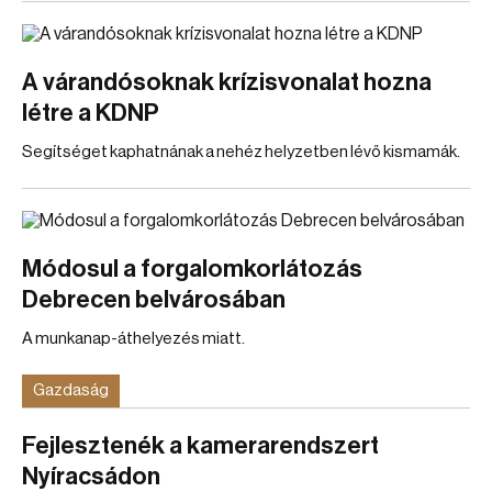
A várandósoknak krízisvonalat hozna
létre a KDNP
Segítséget kaphatnának a nehéz helyzetben lévő kismamák.
Módosul a forgalomkorlátozás
Debrecen belvárosában
A munkanap-áthelyezés miatt.
Gazdaság
Fejlesztenék a kamerarendszert
Nyíracsádon