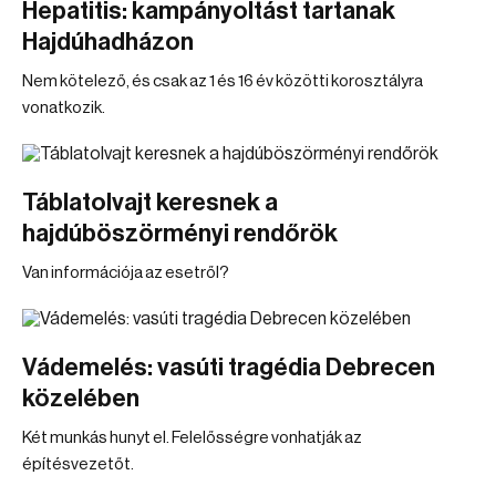
Hepatitis: kampányoltást tartanak
Hajdúhadházon
Nem kötelező, és csak az 1 és 16 év közötti korosztályra
vonatkozik.
Táblatolvajt keresnek a
hajdúböszörményi rendőrök
Van információja az esetről?
Vádemelés: vasúti tragédia Debrecen
közelében
Két munkás hunyt el. Felelősségre vonhatják az
építésvezetőt.