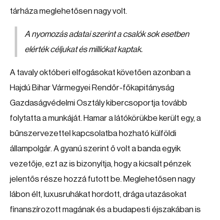
tárháza meglehetősen nagy volt.
A nyomozás adatai szerint a csalók sok esetben
elérték céljukat és milliókat kaptak.
A tavaly októberi elfogásokat követően azonban a
Hajdú Bihar Vármegyei Rendőr-főkapitányság
Gazdaságvédelmi Osztály kibercsoportja tovább
folytatta a munkáját. Hamar a látókörükbe került egy, a
bűnszervezettel kapcsolatba hozható külföldi
állampolgár. A gyanú szerint ő volt a banda egyik
vezetője, ezt az is bizonyítja, hogy a kicsalt pénzek
jelentős része hozzá futott be. Meglehetősen nagy
lábon élt, luxusruhákat hordott, drága utazásokat
finanszírozott magának és a budapesti éjszakában is