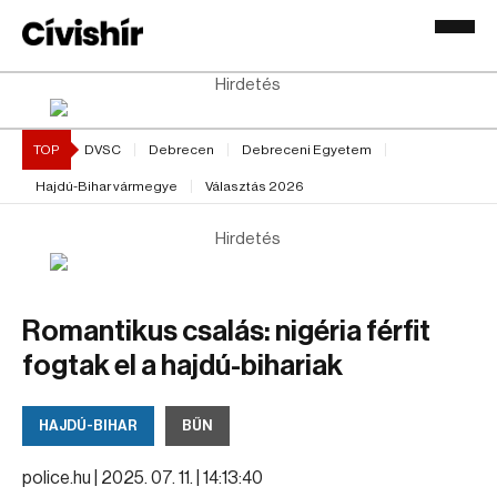
Hirdetés
TOP
DVSC
Debrecen
Debreceni Egyetem
Hajdú-Bihar vármegye
Választás 2026
Hirdetés
Romantikus csalás: nigéria férfit
fogtak el a hajdú-bihariak
HAJDÚ-BIHAR
BŰN
police.hu |
2025. 07. 11. | 14:13:40