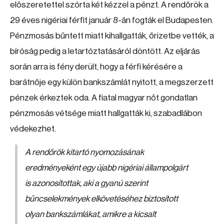
előszeretettel szórta két kézzel a pénzt. A rendőrök a
29 éves nigériai férfit január 8-án fogták el Budapesten.
Pénzmosás bűntett miatt kihallgatták, őrizetbe vették, a
bíróság pedig a letartóztatásáról döntött. Az eljárás
során arra is fény derült, hogy a férfi kérésére a
barátnője egy külön bankszámlát nyitott, a megszerzett
pénzek érkeztek oda. A fiatal magyar nőt gondatlan
pénzmosás vétsége miatt hallgatták ki, szabadlábon
védekezhet.
A rendőrök kitartó nyomozásának
eredményeként egy újabb nigériai állampolgárt
is azonosítottak, aki a gyanú szerint
bűncselekmények elkövetéséhez biztosított
olyan bankszámlákat, amikre a kicsalt