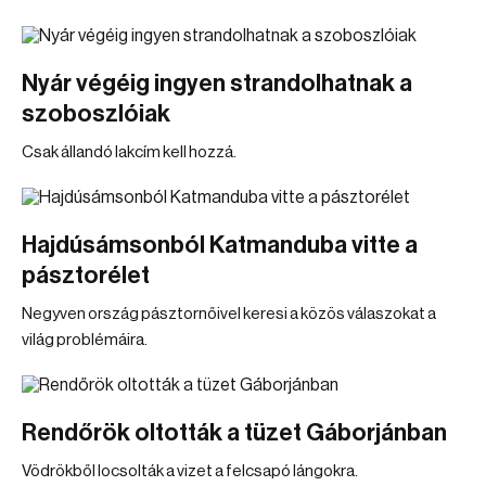
Nyár végéig ingyen strandolhatnak a
szoboszlóiak
Csak állandó lakcím kell hozzá.
Hajdúsámsonból Katmanduba vitte a
pásztorélet
Negyven ország pásztornőivel keresi a közös válaszokat a
világ problémáira.
Rendőrök oltották a tüzet Gáborjánban
Vödrökből locsolták a vizet a felcsapó lángokra.