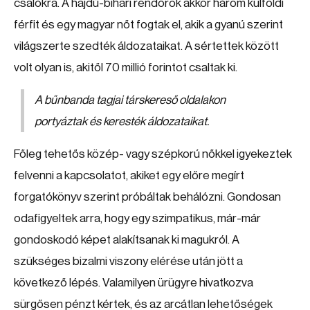
csalókra. A hajdú-bihari rendőrök akkor három külföldi
férfit és egy magyar nőt fogtak el, akik a gyanú szerint
világszerte szedték áldozataikat. A sértettek között
volt olyan is, akitől 70 millió forintot csaltak ki.
A bűnbanda tagjai társkereső oldalakon
portyáztak és keresték áldozataikat.
Főleg tehetős közép- vagy szépkorú nőkkel igyekeztek
felvenni a kapcsolatot, akiket egy előre megírt
forgatókönyv szerint próbáltak behálózni. Gondosan
odafigyeltek arra, hogy egy szimpatikus, már-már
gondoskodó képet alakítsanak ki magukról. A
szükséges bizalmi viszony elérése után jött a
következő lépés. Valamilyen ürügyre hivatkozva
sürgősen pénzt kértek, és az arcátlan lehetőségek