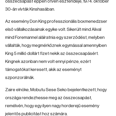
összecsapást éppen ötven esztendeje, 1974. október
30-án vívták Kinshasában.
Az esemény Don King professzionális boxmenedzser
első vállalkozásainak egyike volt. Sikerült mind Alival
mind Foremannel aláíratnia egy szerződést, melyben
vállalták, hogy megmérkőznek egymással amennyiben
King 5 millió dollárt fizet nekik az összecsapásért.
Kingnek azonban nem volt ennyi pénze, ezért
támogatókat keresett, akik az eseményt
szponzorálnák.
Zaire elnöke, Mobutu Sese Seko bejelentkezett, hogy
országa rendezhesse meg az összecsapást,
remélvén, hogy egy ilyen nagy horderejű esemény
jelentős publicitást hoz számára.