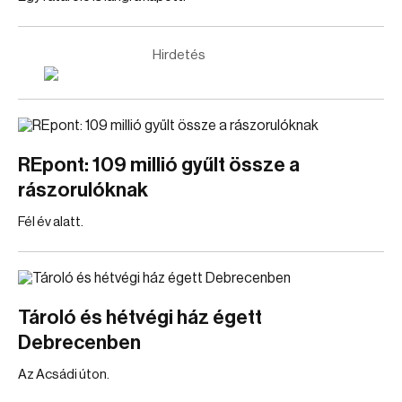
Hirdetés
REpont: 109 millió gyűlt össze a
rászorulóknak
Fél év alatt.
Tároló és hétvégi ház égett
Debrecenben
Az Acsádi úton.