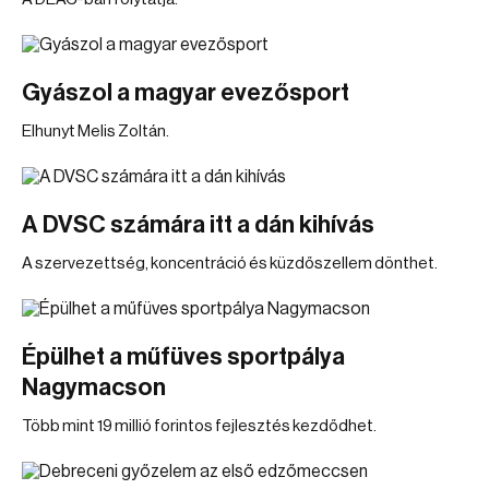
Gyászol a magyar evezősport
Elhunyt Melis Zoltán.
A DVSC számára itt a dán kihívás
A szervezettség, koncentráció és küzdőszellem dönthet.
Épülhet a műfüves sportpálya
Nagymacson
Több mint 19 millió forintos fejlesztés kezdődhet.