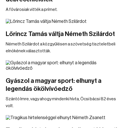
A fővárosiak vitték a prímet.
Lőrincz Tamás váltja Németh Szilárdot
Németh Szilárdot a közgyűlésen a szövetség tiszteletbeli
elnökének választották.
Gyászol a magyar sport: elhunyt a
legendás ökölvívóedző
Szántó Imre, vagy ahogy mindenki hívta, Öcsi bácsi 82 éves
volt.