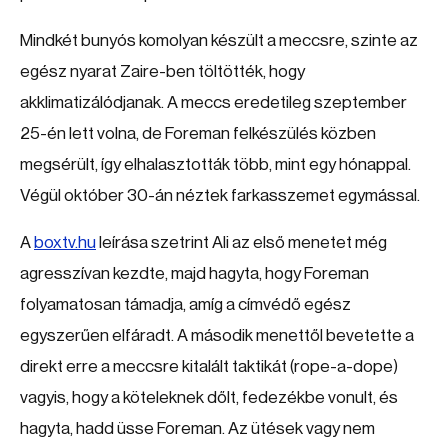
Mindkét bunyós komolyan készült a meccsre, szinte az
egész nyarat Zaire-ben töltötték, hogy
akklimatizálódjanak. A meccs eredetileg szeptember
25-én lett volna, de Foreman felkészülés közben
megsérült, így elhalasztották több, mint egy hónappal.
Végül október 30-án néztek farkasszemet egymással.
A
boxtv.hu
leírása szetrint Ali az első menetet még
agresszívan kezdte, majd hagyta, hogy Foreman
folyamatosan támadja, amíg a címvédő egész
egyszerűen elfáradt. A második menettől bevetette a
direkt erre a meccsre kitalált taktikát (rope-a-dope)
vagyis, hogy a köteleknek dőlt, fedezékbe vonult, és
hagyta, hadd üsse Foreman. Az ütések vagy nem