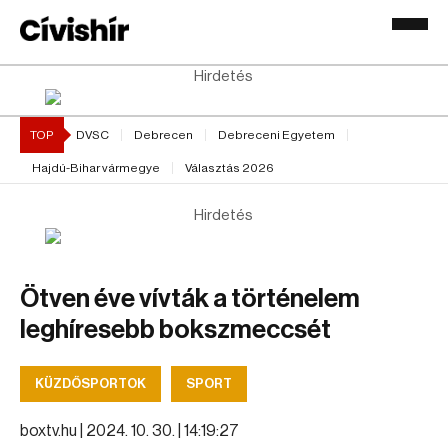
Hirdetés
TOP
DVSC
Debrecen
Debreceni Egyetem
Hajdú-Bihar vármegye
Választás 2026
Hirdetés
Ötven éve vívták a történelem
leghíresebb bokszmeccsét
KÜZDŐSPORTOK
SPORT
boxtv.hu |
2024. 10. 30. | 14:19:27