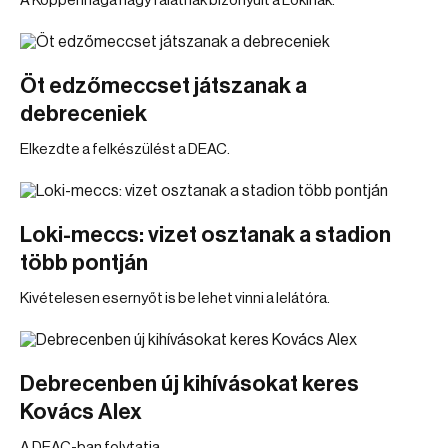
A Koppenhága nagy falatnak bizonyult a Lokinak.
Öt edzőmeccset játszanak a
debreceniek
Elkezdte a felkészülést a DEAC.
Loki-meccs: vizet osztanak a stadion
több pontján
Kivételesen esernyőt is be lehet vinni a lelátóra.
Debrecenben új kihívásokat keres
Kovács Alex
A DEAC-ban folytatja.