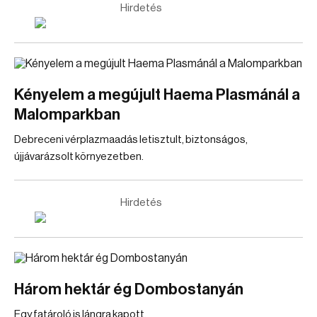
Hirdetés
Kényelem a megújult Haema Plasmánál a
Malomparkban
Debreceni vérplazmaadás letisztult, biztonságos,
újjávarázsolt környezetben.
Hirdetés
Három hektár ég Dombostanyán
Egy fatároló is lángra kapott.