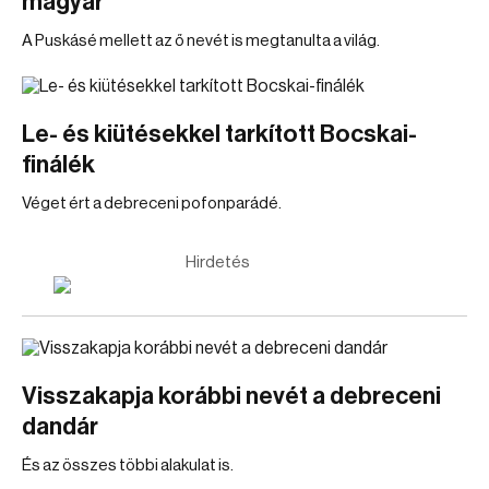
magyar
A Puskásé mellett az ő nevét is megtanulta a világ.
Le- és kiütésekkel tarkított Bocskai-
finálék
Véget ért a debreceni pofonparádé.
Hirdetés
Visszakapja korábbi nevét a debreceni
dandár
És az összes többi alakulat is.