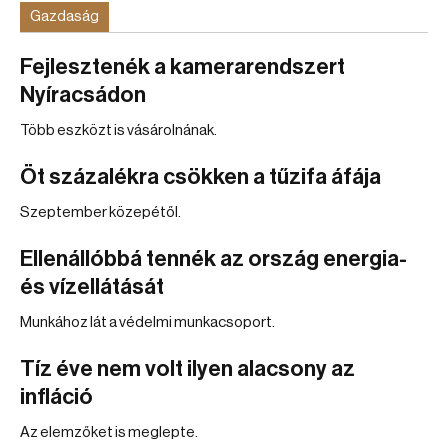
Gazdaság
Fejlesztenék a kamerarendszert
Nyíracsádon
Több eszközt is vásárolnának.
Öt százalékra csökken a tűzifa áfája
Szeptember közepétől.
Ellenállóbbá tennék az ország energia-
és vízellátását
Munkához lát a védelmi munkacsoport.
Tíz éve nem volt ilyen alacsony az
infláció
Az elemzőket is meglepte.