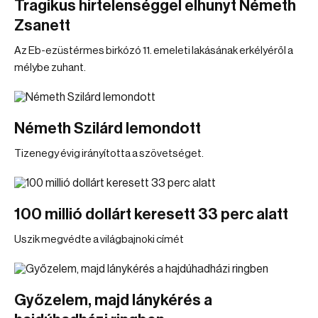
Tragikus hirtelenséggel elhunyt Németh
Zsanett
Az Eb-ezüstérmes birkózó 11. emeleti lakásának erkélyéről a
mélybe zuhant.
Németh Szilárd lemondott
Tizenegy évig irányította a szövetséget.
100 millió dollárt keresett 33 perc alatt
Uszik megvédte a világbajnoki címét
Győzelem, majd lánykérés a