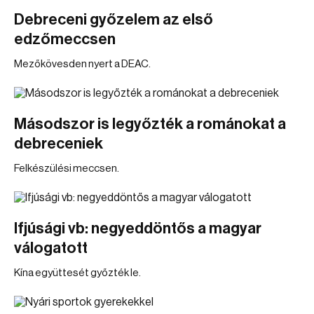
Debreceni győzelem az első
edzőmeccsen
Mezőkövesden nyert a DEAC.
Másodszor is legyőzték a románokat a
debreceniek
Felkészülési meccsen.
Ifjúsági vb: negyeddöntős a magyar
válogatott
Kína együttesét győzték le.