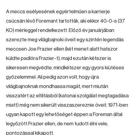
A meccs esélyesének egyértelműen a karrierje
csúcsán lévő Foremant tartották, aki ekkor 40-0-s (37
KO) mérleggel rendelkezett. Előző év januárjában
szerezte meg világbajnoki öveit egy szintén legendás
meccsen Joe Frazier ellen (két menet alatt hatszor
küldte padlóra Frazier-t), majd ezután kétszer is
sikeresen megvédte, mindkétszer egy gyors kiütéses
győzelemmel. Ali pedig azon volt, hogy újra
világbajnoknak mondhassa magát, mert miután
visszatért az eltiltásból (katonai szolgálat megtagadása
miatt) még nem sikerült visszaszereznie öveit. 1971-ben
ugyan kapott egy lehetőséget éppen a Foreman által
legyőzött Frazier ellen, de nem tudott élni vele,
pontozással kikapott.