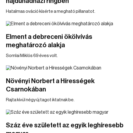
hajdúhadházi ringben
Hatalmas ováció kísérte a megható pillanatot.
Elment a debreceni ökölvívás
meghatározó alakja
Somlai Miklós 69 éves volt.
Növényi Norbert a Hírességek
Csarnokában
Rajta kívül négy új tagot iktatnak be.
Száz éve született az egyik leghíresebb