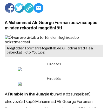
A Muhammad Ali-George Forman összecsapás
minden rekordot megdöntött.
A legtöbben Foremanre fogadtak, de Ali (jobbra) aratta le a
babérokat
(Fotó: Youtube)
Hirdetés
Hirdetés
A
Rumble in the Jungle
(bunyó a dzsungelben)
elnevezést kapó Muhammad Ali-George Foreman