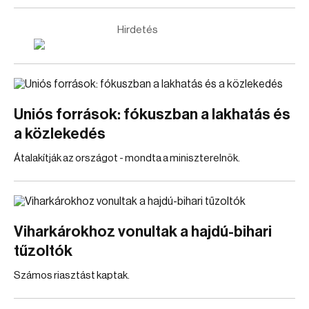
Hirdetés
Uniós források: fókuszban a lakhatás és
a közlekedés
Átalakítják az országot - mondta a miniszterelnök.
Viharkárokhoz vonultak a hajdú-bihari
tűzoltók
Számos riasztást kaptak.