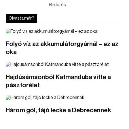
Hirdetés
Olvasta már?
Folyó víz az akkumulátorgyárnál – ez az
oka
Hajdúsámsonból Katmanduba vitte a
pásztorélet
Három gól, fájó lecke a Debrecennek