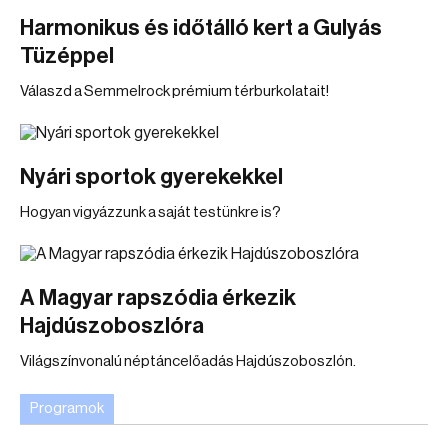
Harmonikus és időtálló kert a Gulyás
Tüzéppel
Válaszd a Semmelrock prémium térburkolatait!
Nyári sportok gyerekekkel
Hogyan vigyázzunk a saját testünkre is?
A Magyar rapszódia érkezik
Hajdúszoboszlóra
Világszínvonalú néptáncelőadás Hajdúszoboszlón.
Programok