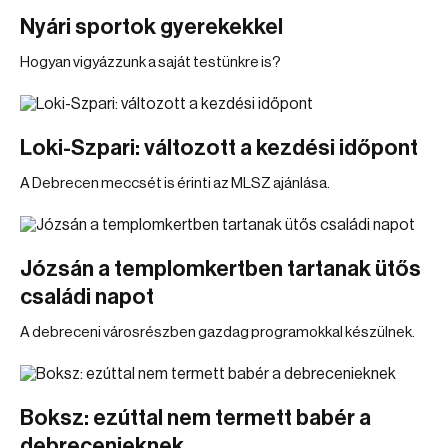
Nyári sportok gyerekekkel
Hogyan vigyázzunk a saját testünkre is?
Loki-Szpari: változott a kezdési időpont
A Debrecen meccsét is érinti az MLSZ ajánlása.
Józsán a templomkertben tartanak ütős
családi napot
A debreceni városrészben gazdag programokkal készülnek.
Boksz: ezúttal nem termett babér a
debrecenieknek