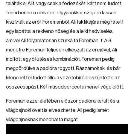
találták el Alit, vagy csak a fedezékét, kárt nem tudott
tenni benne a címvédő. Ugyanakkor szépen lassan
kiszívták az erőt Foremanből. Ali taktikájára még rátett
egy lapáttal a rekkenő hőség és a lelki hadviselés,
amivel Ali folyamatosan szurkálta Foreman-t. A 8.
menetre Foreman teljesen elkészült az erejével, Ali
indított egy ötütéses kombinációt, Foreman pedig
megpördülve a padlóra rogyott. Rászámoltak, és bár
kilencnél fel tudott állni a vezetőbíró beszüntette az
összecsapást. Két másodperccel a menet vége előtt.
Foreman ezzel életében először padlóra került és a
világbajnoki öveit is elveszítette. Ali pedig ismét
világbajnoknak mondhatta magát.