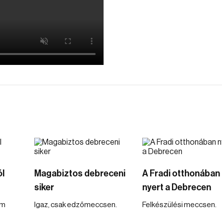
l
Magabiztos debreceni
A Fradi otthonában
siker
nyert a Debrecen
om
Igaz, csak edzőmeccsen.
Felkészülési meccsen.