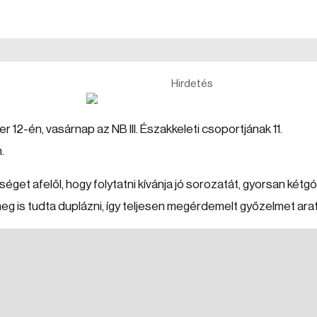
Hirdetés
 12-én, vasárnap az NB III. Északkeleti csoportjának 11.
.
séget afelől, hogy folytatni kívánja jó sorozatát, gyorsan kétg
eg is tudta duplázni, így teljesen megérdemelt győzelmet arat