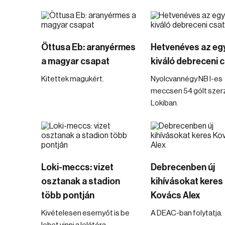
Öttusa Eb: aranyérmes
Hetvenéves az eg
a magyar csapat
kiváló debreceni 
Kitettek magukért.
Nyolcvannégy NB I-es
meccsen 54 gólt szerz
Lokiban.
Loki-meccs: vizet
Debrecenben új
osztanak a stadion
kihívásokat keres
több pontján
Kovács Alex
Kivételesen esernyőt is be
A DEAC-ban folytatja.