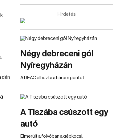
Hirdetés
Négy debreceni gól
a
Nyíregyházán
A DEAC elhozta a három pontot.
 a
A Tiszába csúszott egy
autó
Elmerült a folyóban a gépkocsi.