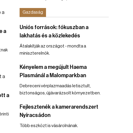
Gazdaság
Uniós források: fókuszban a
e a
lakhatás és a közlekedés
Átalakítják az országot - mondta a
tnak
miniszterelnök.
Kényelem a megújult Haema
Plasmánál a Malomparkban
Debreceni vérplazmaadás letisztult,
biztonságos, újjávarázsolt környezetben.
tt a
Fejlesztenék a kamerarendszert
rinti
Nyíracsádon
Több eszközt is vásárolnának.