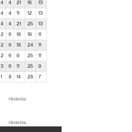
4
4
21
16
13
4
4
11
12
13
4
4
21
25
13
2
6
18
19
11
2
6
18
24
11
2
6
9
25
11
3
6
11
25
9
1
8
14
28
7
Hirdetés
Hirdetés