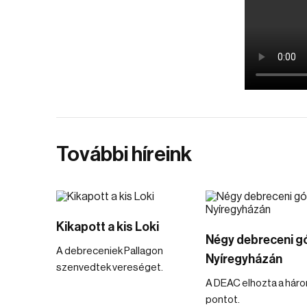
További híreink
Kikapott a kis Loki
Négy debreceni gó
A debreceniek Pallagon
Nyíregyházán
szenvedtek vereséget.
A DEAC elhozta a hár
pontot.