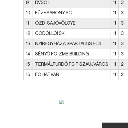
9
DVSC II.
11
3
10
FÜZESABONY SC
11
3
11
ÓZD-SAJÓVÖLGYE
11
3
12
GÖDÖLLŐI SK
11
3
13
NYÍREGYHÁZA SPARTACUS FC II.
11
3
14
SÉNYŐ FC-ZMB BUILDING
11
3
15
TERMÁLFÜRDŐ FC TISZAÚJVÁROS
11
2
16
FC HATVAN
11
2