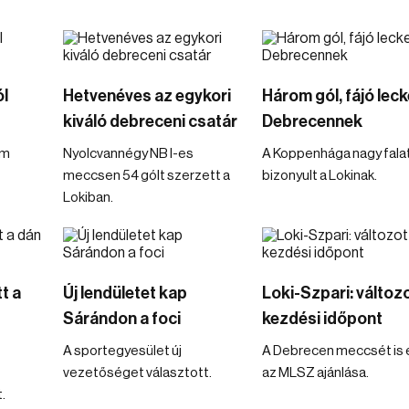
l
Hetvenéves az egykori
Három gól, fájó leck
kiváló debreceni csatár
Debrecennek
om
Nyolcvannégy NB I-es
A Koppenhága nagy fala
meccsen 54 gólt szerzett a
bizonyult a Lokinak.
Lokiban.
t a
Új lendületet kap
Loki-Szpari: változo
Sárándon a foci
kezdési időpont
A sportegyesület új
A Debrecen meccsét is é
vezetőséget választott.
az MLSZ ajánlása.
.