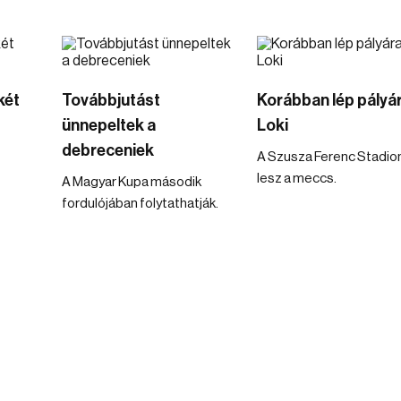
két
Továbbjutást
Korábban lép pályár
ünnepeltek a
Loki
debreceniek
A Szusza Ferenc Stadio
lesz a meccs.
A Magyar Kupa második
fordulójában folytathatják.