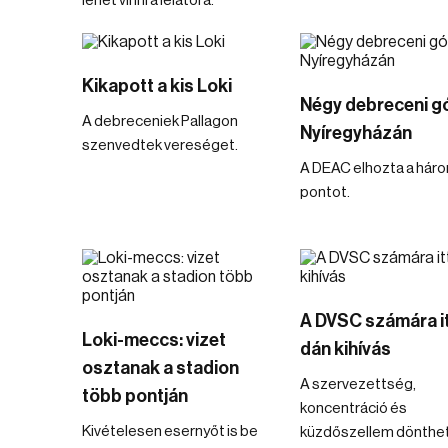
lehet vinni a lelátóra.
Kikapott a kis Loki
Négy debreceni gó
A debreceniek Pallagon
Nyíregyházán
szenvedtek vereséget.
A DEAC elhozta a hár
pontot.
A DVSC számára it
Loki-meccs: vizet
dán kihívás
osztanak a stadion
A szervezettség,
több pontján
koncentráció és
Kivételesen esernyőt is be
küzdőszellem dönthet