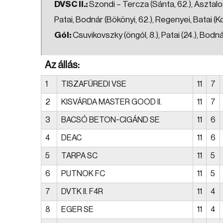
DVSC II.:
Szondi – Tercza (Sánta, 62.), Asztalos
Patai, Bodnár (Bökönyi, 62.), Regenyei, Batai (
Gól:
Csuvikovszky (öngól, 8.), Patai (24.), Bodná
Az állás:
1
TISZAFÜREDI VSE
11
7
2
KISVÁRDA MASTER GOOD II.
11
7
3
BACSÓ BETON-CIGÁND SE
11
6
4
DEAC
11
6
5
TARPA SC
11
5
6
PUTNOK FC
11
5
7
DVTK II. F4R
11
4
8
EGER SE
11
4