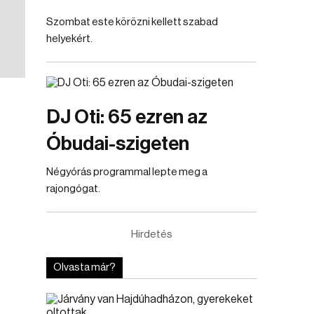
Szombat este körözni kellett szabad
helyekért.
DJ Oti: 65 ezren az
Óbudai-szigeten
Négyórás programmal lepte meg a
rajongógat.
Hirdetés
Olvasta már?