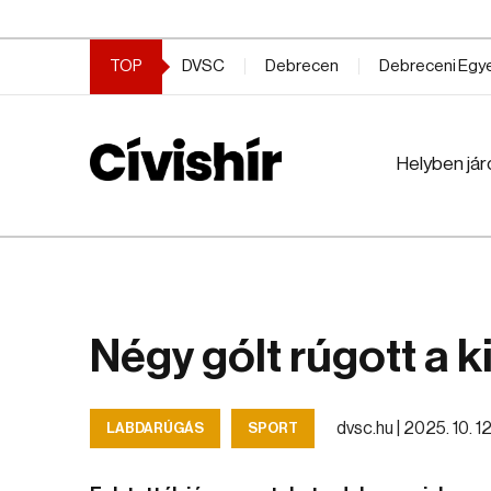
TOP
DVSC
Debrecen
Debreceni Eg
Helyben jár
Négy gólt rúgott a k
dvsc.hu |
2025. 10. 12.
LABDARÚGÁS
SPORT