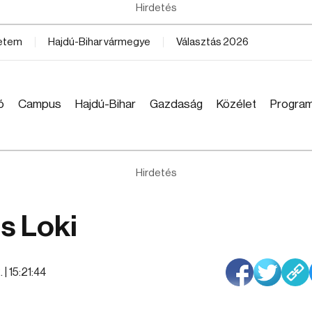
Hirdetés
yetem
Hajdú-Bihar vármegye
Választás 2026
ó
Campus
Hajdú-Bihar
Gazdaság
Közélet
Progra
Hirdetés
is Loki
 | 15:21:44