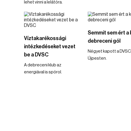
lehet vinni a lelátóra.
Semmit sem ért a 
Víztakarékossági
debreceni gól
intézkedéseket vezet
Négyet kapott a DVSC
be a DVSC
Újpesten.
A debreceni klub az
energiával is spórol.