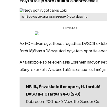
Folytatták jó sorozatukat a debreceniek.
Ismét győztek a piros mezesek
(Fotó: dvsc.hu)
Hirdetés
Az FC Hatvan együttesét fogadta a DVSC II. október
fordulójában a Dóczy utcai egyetemi sporttelepen
A találkozó első felében a kis Loki nem hagyott két
előnyt szerzett. A szünet után a csapat ezt még m
NB III., Északkeleti csoport, 11. forduló
DVSC II-FC Hatvan 4-0 (2-0)
Debrecen, 200 néző. Vezette: Sándor Cs.