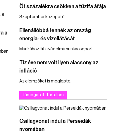
Öt százalékra csökken a tűzifa áfája
Szeptember közepétől.
Ellenállóbbá tennék az ország
a a
energia- és vízellátását
Munkához lát a védelmi munkacsoport.
nban
Tíz éve nem volt ilyen alacsony az
infláció
Az elemzőket is meglepte.
Támogatott tartalom
Csillagvonat indul a Perseidák
nyomában