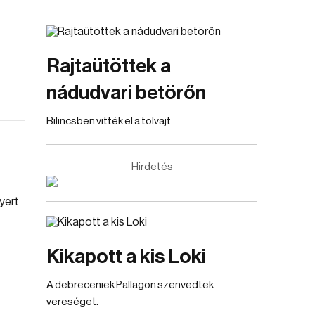
Rajtaütöttek a
nádudvari betörőn
Bilincsben vitték el a tolvajt.
Hirdetés
Kikapott a kis Loki
A debreceniek Pallagon szenvedtek
vereséget.