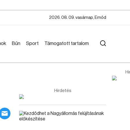
2026. 08. 09. vasárnap, Emőd
mok
Bűn
Sport
Támogatott tartalom
Hi
Hirdetés