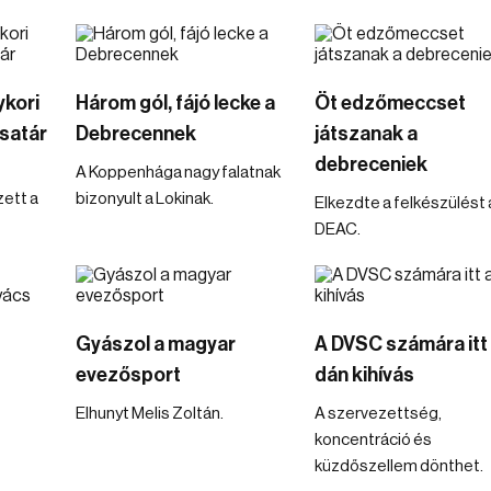
ykori
Három gól, fájó lecke a
Öt edzőmeccset
csatár
Debrecennek
játszanak a
debreceniek
A Koppenhága nagy falatnak
ett a
bizonyult a Lokinak.
Elkezdte a felkészülést 
DEAC.
Gyászol a magyar
A DVSC számára itt
evezősport
dán kihívás
Elhunyt Melis Zoltán.
A szervezettség,
koncentráció és
küzdőszellem dönthet.