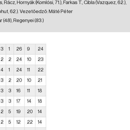
, Rácz, Hornyák (Komlósi, 71.), Farkas T., Cibla (Vazquez, 62.),
Kohut, 62.). Vezetőedző: Máté Péter
r (48), Regenyei (83.)
3
1
26
9
24
2
2
24
10
23
4
1
24
11
22
3
2
20
10
21
3
3
16
11
18
3
3
17
14
18
2
5
19
20
14
2
5
12
22
14