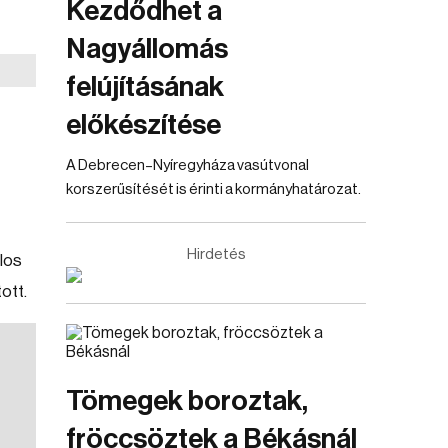
Kezdődhet a
Nagyállomás
felújításának
előkészítése
A Debrecen–Nyíregyháza vasútvonal
korszerűsítését is érinti a kormányhatározat.
Hirdetés
ólos
ott.
Tömegek boroztak,
fröccsöztek a Békásnál