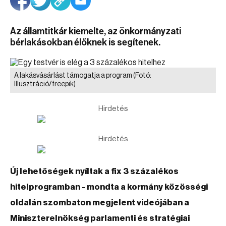
Az államtitkár kiemelte, az önkormányzati
bérlakásokban élőknek is segítenek.
A lakásvásárlást támogatja a program
(Fotó:
Illusztráció/freepik)
Hirdetés
Hirdetés
Új lehetőségek nyíltak a fix 3 százalékos
hitelprogramban - mondta a kormány közösségi
oldalán szombaton megjelent videójában a
Miniszterelnökség parlamenti és stratégiai