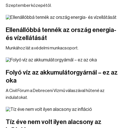
Szeptember közepétől.
Ellenállóbbá tennék az ország energia-
és vízellátását
Munkához lát a védelmi munkacsoport.
Folyó víz az akkumulátorgyárnál – ez az
oka
A Civil Fórum a Debreceni Vízmű válaszával hűtené az
indulatokat.
Tíz éve nem volt ilyen alacsony az