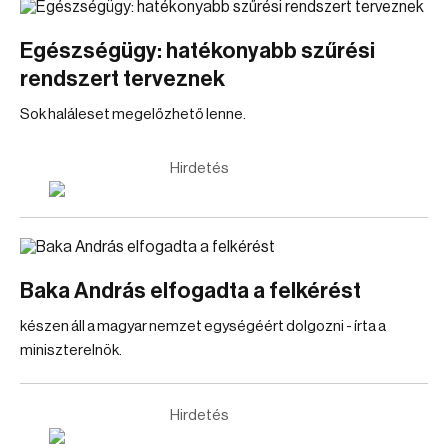
Egészségügy: hatékonyabb szűrési
rendszert terveznek
Sok haláleset megelőzhető lenne.
Hirdetés
Baka András elfogadta a felkérést
készen áll a magyar nemzet egységéért dolgozni - írta a
miniszterelnök.
Hirdetés