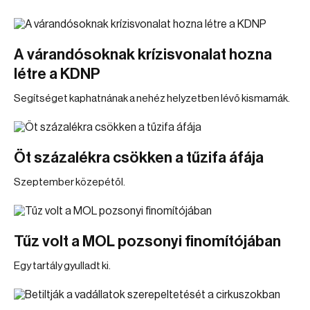
A várandósoknak krízisvonalat hozna
létre a KDNP
Segítséget kaphatnának a nehéz helyzetben lévő kismamák.
Öt százalékra csökken a tűzifa áfája
Szeptember közepétől.
Tűz volt a MOL pozsonyi finomítójában
Egy tartály gyulladt ki.