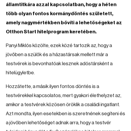
államtitkára azzal kapcsolatban, hogy a héten
több olyan fontos kormánydöntés született,
amely nagymértékben bővíti a lehetőségeket az
Otthon Start hitelprogram keretében.
Panyi Miklós közölte, ezek közé tartozik az, hogy a
jövőben a szülők és a házastársak mellett már a
testvérek is bevonhatóak lesznek adóstársként a
hitelügyletbe.
Hozzátette, a másik ilyen fontos döntés is a
testvérekkel kapcsolatos, mert gyakori élethelyzet az,
amikor a testvérek közösen öröklik a családi ingatlant.
Azt mondta, ilyen esetekben is szeretnének segíteni és
a jövőben lehetőséget adnak arra, hogy a testvér