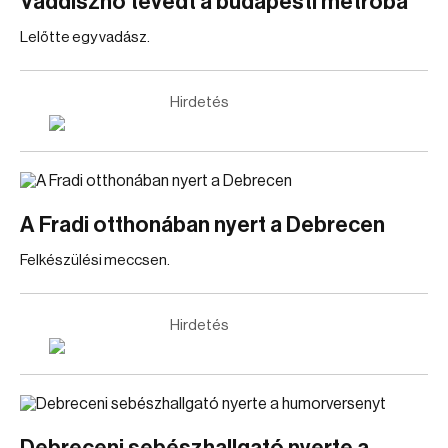
Vaddisznó tévedt a budapesti metróba
Lelőtte egy vadász.
Hirdetés
A Fradi otthonában nyert a Debrecen
Felkészülési meccsen.
Hirdetés