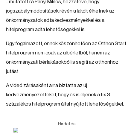
- mutatott rá Panyi Miklós, hozzátéve, hogy
jogszabálymódosítások révén a lakók élhetnek az
önkormányzatok adta kedvezményekkel és a
hitelprogram adta lehetőségekkel is.
Úgy fogalmazott, ennek köszönhetően az Otthon Start
hitelprogram nem csak az albérletből, hanem az
önkormányzati bérlakásokból is segíti az otthonhoz
jutást.
A videó zárásaként arra biztatta az új
kedvezményezetteket, hogy ők is éljenek a fix 3
százalékos hitelprogram által nyújtott lehetőségekkel.
Hirdetés