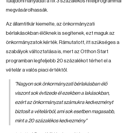
tulajdoni hányadát a fix 3 százalékos hitelprogrammal
megvásárolhassák.
Az államtitkár kiemelte, az önkormányzati
bérlakásokban élőknek is segítenek, ezt maguk az
önkormányzatok kérték. Rámutatott, itt szükséges a
szabályok változtatása is, mert az Otthon Start
programban legfeljebb 20 százalékot térhet el a
vételár a valós piaci értéktől.
"
Nagyon sok önkormányzati bérlakásban élő
viszont sok évtizede él ezekben a lakásokban,
ezért az önkormányzat számukra kedvezményt
biztosít a vételárból, ami sok esetben magasabb,
mint a 20 százalékos kedvezmény
"