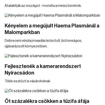
Átalakítják az országot - mondta a miniszterelnök.
Kényelem a megújult Haema Plasmánál a
Malomparkban
Debreceni vérplazmaadás letisztult, biztonságos,
újjávarázsolt környezetben.
Fejlesztenék a kamerarendszert
Nyíracsádon
Több eszközt is vásárolnának.
Öt százalékra csökken a tűzifa áfája