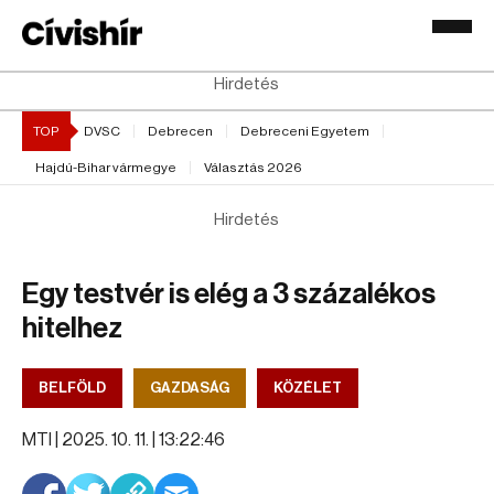
Hirdetés
TOP
DVSC
Debrecen
Debreceni Egyetem
Hajdú-Bihar vármegye
Választás 2026
Hirdetés
Egy testvér is elég a 3 százalékos
hitelhez
BELFÖLD
GAZDASÁG
KÖZÉLET
MTI |
2025. 10. 11. | 13:22:46