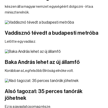
készen áll a magyar nemzet egységéért dolgozni - írta a
miniszterelnök.
Vaddisznó tévedt a budapesti metróba
Lelőtte egy vadász.
Baka András lehet az új államfő
Korábban a Legfelsőbb Bíróság elnöke volt.
Alsó tagozat: 35 perces tanórák
jöhetnek
Ez is a javaslatcsomag része.