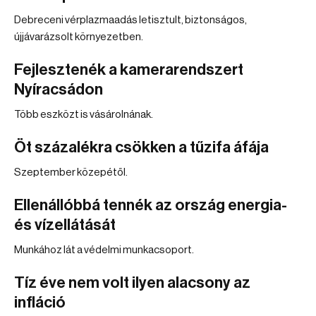
Debreceni vérplazmaadás letisztult, biztonságos,
újjávarázsolt környezetben.
Fejlesztenék a kamerarendszert
Nyíracsádon
Több eszközt is vásárolnának.
Öt százalékra csökken a tűzifa áfája
Szeptember közepétől.
Ellenállóbbá tennék az ország energia-
és vízellátását
Munkához lát a védelmi munkacsoport.
Tíz éve nem volt ilyen alacsony az
infláció