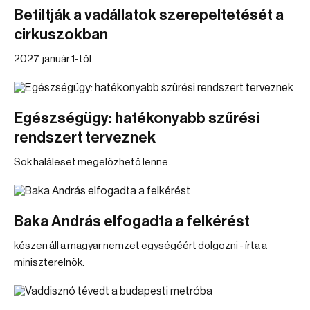
Betiltják a vadállatok szerepeltetését a
cirkuszokban
2027. január 1-től.
Egészségügy: hatékonyabb szűrési
rendszert terveznek
Sok haláleset megelőzhető lenne.
Baka András elfogadta a felkérést
készen áll a magyar nemzet egységéért dolgozni - írta a
miniszterelnök.