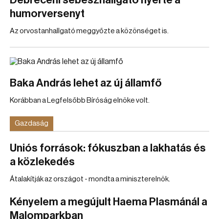
Debreceni sebészhallgató nyerte a
humorversenyt
Az orvostanhallgató meggyőzte a közönséget is.
Baka András lehet az új államfő
Korábban a Legfelsőbb Bíróság elnöke volt.
Gazdaság
Uniós források: fókuszban a lakhatás és
a közlekedés
Átalakítják az országot - mondta a miniszterelnök.
Kényelem a megújult Haema Plasmánál a
Malomparkban