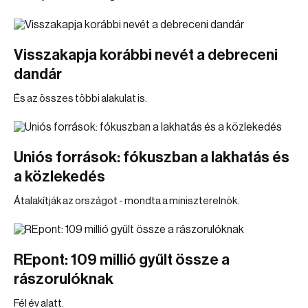
Visszakapja korábbi nevét a debreceni
dandár
És az összes többi alakulat is.
Uniós források: fókuszban a lakhatás és
a közlekedés
Átalakítják az országot - mondta a miniszterelnök.
REpont: 109 millió gyűlt össze a
rászorulóknak
Fél év alatt.