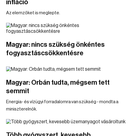
infláció
Az elemzőket is meglepte.
Magyar: nincs szükség önkéntes
fogyasztáscsökkentésre
Magyar: Orbán tudta, mégsem tett
semmit
Energia- és vízügyi forradalomra van szükség - mondta a
miniszterelnök.
Több gyógyszert, kevesebb