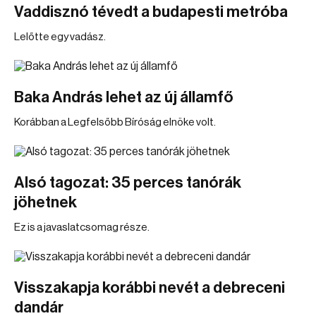
Vaddisznó tévedt a budapesti metróba
Lelőtte egy vadász.
Baka András lehet az új államfő
Korábban a Legfelsőbb Bíróság elnöke volt.
Alsó tagozat: 35 perces tanórák
jöhetnek
Ez is a javaslatcsomag része.
Visszakapja korábbi nevét a debreceni
dandár