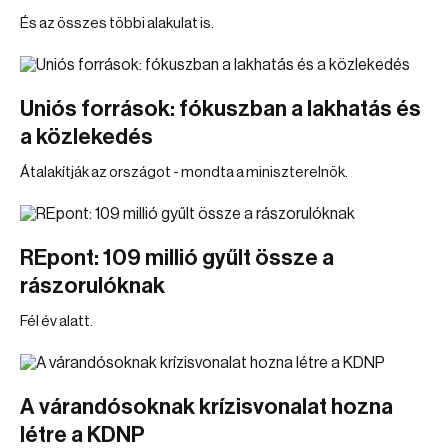
És az összes többi alakulat is.
Uniós források: fókuszban a lakhatás és
a közlekedés
Átalakítják az országot - mondta a miniszterelnök.
REpont: 109 millió gyűlt össze a
rászorulóknak
Fél év alatt.
A várandósoknak krízisvonalat hozna
létre a KDNP