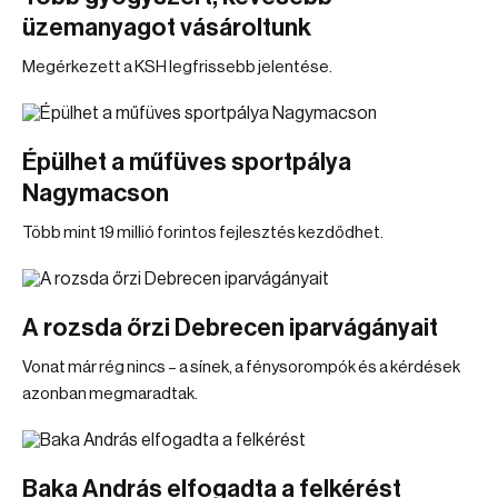
üzemanyagot vásároltunk
Megérkezett a KSH legfrissebb jelentése.
Épülhet a műfüves sportpálya
Nagymacson
Több mint 19 millió forintos fejlesztés kezdődhet.
A rozsda őrzi Debrecen iparvágányait
Vonat már rég nincs – a sínek, a fénysorompók és a kérdések
azonban megmaradtak.
Baka András elfogadta a felkérést