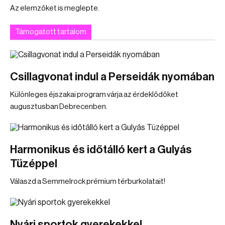
Az elemzőket is meglepte.
Támogatott tartalom
Csillagvonat indul a Perseidák nyomában
Különleges éjszakai program várja az érdeklődőket
augusztusban Debrecenben.
Harmonikus és időtálló kert a Gulyás
Tüzéppel
Válaszd a Semmelrock prémium térburkolatait!
Nyári sportok gyerekekkel