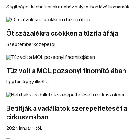
Segítséget kaphatnának a nehéz helyzetben lévő kismamák.
Öt százalékra csökken a tűzifa áfája
Szeptember közepétől.
Tűz volt a MOL pozsonyi finomítójában
Egy tartály gyulladt ki.
Betiltják a vadállatok szerepeltetését a
cirkuszokban
2027. január 1-től.