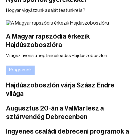
Hogyan vigyázzunk a saját testünkre is?
A Magyar rapszódia érkezik
Hajdúszoboszlóra
Világszínvonalú néptáncelőadás Hajdúszoboszlón.
Programok
Hajdúszoboszlón várja Szász Endre
világa
Augusztus 20-án a ValMar lesz a
sztárvendég Debrecenben
Ingyenes családi debreceni programok a