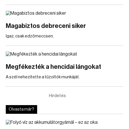
Magabiztos debreceni siker
Igaz, csak edzőmeccsen.
Megfékezték a hencidai lángokat
A szél nehezítette a tűzoltók munkáját.
Hirdetés
Olvasta már?