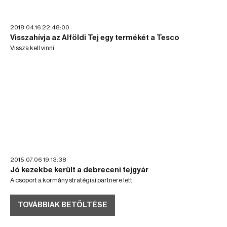
2018.04.16 22:48:00
Visszahívja az Alföldi Tej egy termékét a Tesco
Vissza kell vinni.
2015.07.06 19:13:38
Jó kezekbe került a debreceni tejgyár
A csoport a kormány stratégiai partnere lett.
TOVÁBBIAK BETÖLTÉSE