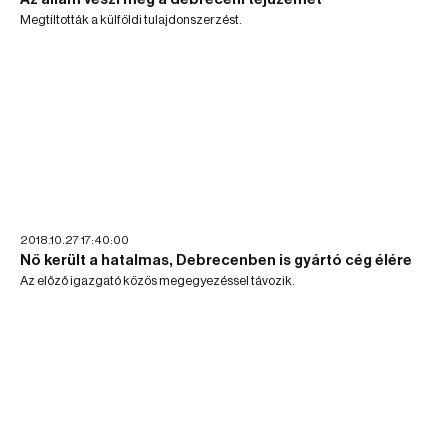
Megtiltották a külföldi tulajdonszerzést.
2018.10.27 17:40:00
Nő került a hatalmas, Debrecenben is gyártó cég élére
Az előző igazgató közös megegyezéssel távozik.