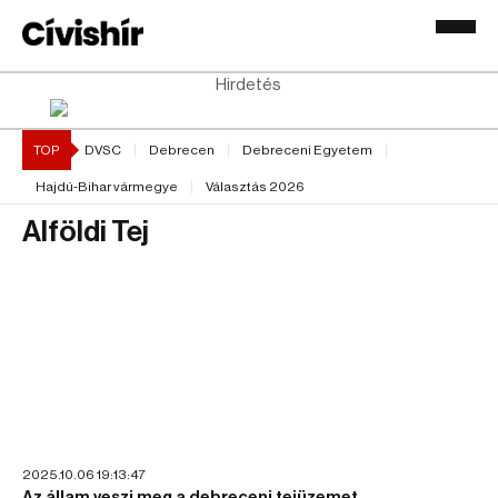
Hirdetés
TOP
DVSC
Debrecen
Debreceni Egyetem
Hajdú-Bihar vármegye
Választás 2026
Alföldi Tej
2025.10.06 19:13:47
Az állam veszi meg a debreceni tejüzemet