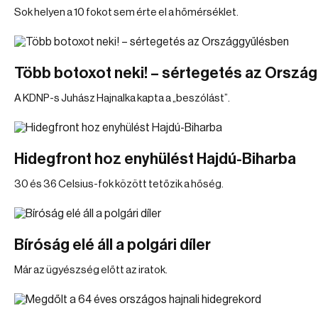
Sok helyen a 10 fokot sem érte el a hőmérséklet.
Több botoxot neki! – sértegetés az Orszá
A KDNP-s Juhász Hajnalka kapta a „beszólást”.
Hidegfront hoz enyhülést Hajdú-Biharba
30 és 36 Celsius-fok között tetőzik a hőség.
Bíróság elé áll a polgári díler
Már az ügyészség előtt az iratok.