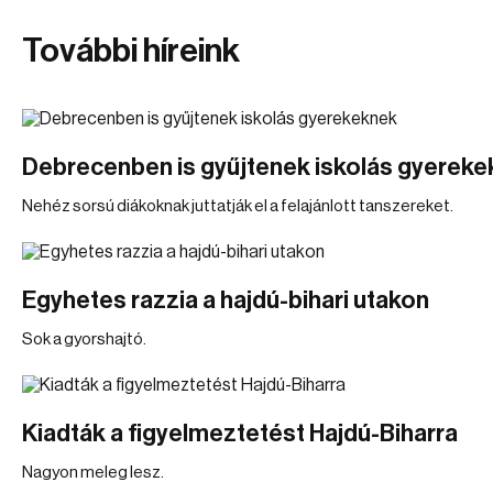
További híreink
Debrecenben is gyűjtenek iskolás gyerek
Nehéz sorsú diákoknak juttatják el a felajánlott tanszereket.
Egyhetes razzia a hajdú-bihari utakon
Sok a gyorshajtó.
Kiadták a figyelmeztetést Hajdú-Biharra
Nagyon meleg lesz.