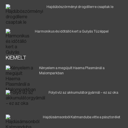
Hajdúböszörményi drogdílerre csaptak le
Harmonikus és időtálló kert a Gulyás Tüzéppel
KIEMELT
Kényelem a megújult Haema Plasmánál a
Malomparkban
Folyó víz az akkumulátorgyárnál – ez az oka
Hajdúsámsonból Katmanduba vitte a pásztorélet