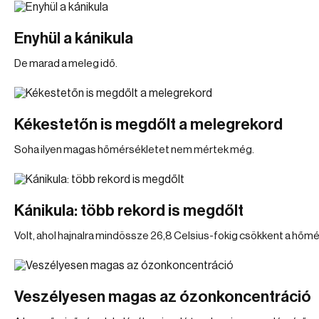
Enyhül a kánikula
De marad a meleg idő.
Kékestetőn is megdőlt a melegrekord
Soha ilyen magas hőmérsékletet nem mértek még.
Kánikula: több rekord is megdőlt
Volt, ahol hajnalra mindössze 26,8 Celsius-fokig csökkent a hőmé
Veszélyesen magas az ózonkoncentráció