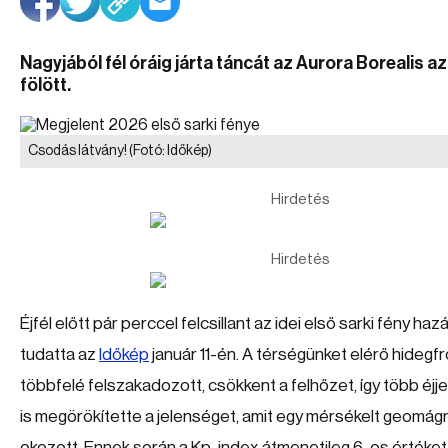
Nagyjából fél óráig járta táncát az Aurora Borealis a
fölött.
Csodás látvány!
(Fotó: Időkép)
Hirdetés
Hirdetés
Éjfél előtt pár perccel felcsillant az idei első sarki fény ha
tudatta az
Időkép
január 11-én. A térségünket elérő hidegf
többfelé felszakadozott, csökkent a felhőzet, így több éj
is megörökítette a jelenséget, amit egy mérsékelt geomág
okozott. Ennek során a Kp-index átmenetileg 6-os értéket é