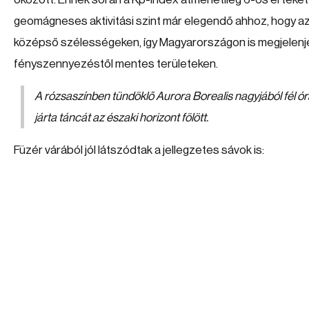
geomágneses aktivitási szint már elegendő ahhoz, hogy az
középső szélességeken, így Magyarországon is megjelenjen
fényszennyezéstől mentes területeken.
A rózsaszínben tündöklő Aurora Borealis nagyjából fél ór
járta táncát az északi horizont fölött.
Füzér várából jól látszódtak a jellegzetes sávok is: