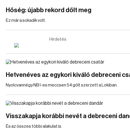
Hőség: újabb rekord dőlt meg
Ez már a sokadik volt.
Hirdetés
Hetvenéves az egykori kiváló debreceni cs
Nyolcvannégy NB I-es meccsen 54 gólt szerzett a Lokiban.
Visszakapja korábbi nevét a debreceni dan
És az összes többi alakulat is.