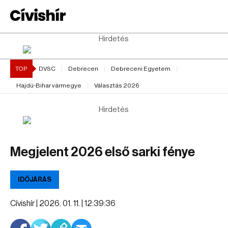
Hirdetés
TOP
DVSC
Debrecen
Debreceni Egyetem
Hajdú-Bihar vármegye
Választás 2026
Hirdetés
Megjelent 2026 első sarki fénye
IDŐJÁRÁS
Cívishír |
2026. 01. 11. | 12:39:36