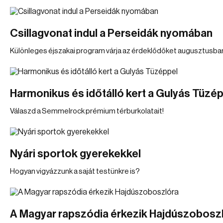
Csillagvonat indul a Perseidák nyomában
Különleges éjszakai program várja az érdeklődőket augusztusb
Harmonikus és időtálló kert a Gulyás Tüzé
Válaszd a Semmelrock prémium térburkolatait!
Nyári sportok gyerekekkel
Hogyan vigyázzunk a saját testünkre is?
A Magyar rapszódia érkezik Hajdúszobosz