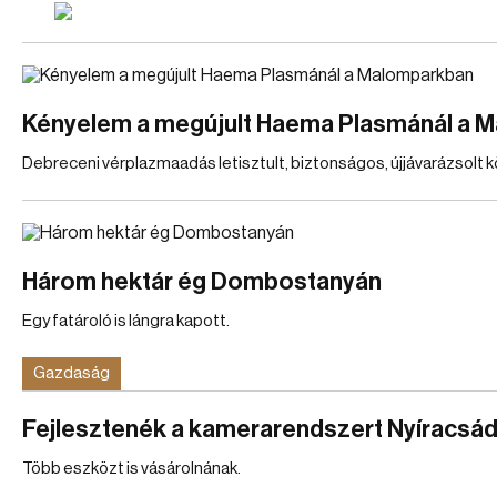
Kényelem a megújult Haema Plasmánál a 
Debreceni vérplazmaadás letisztult, biztonságos, újjávarázsolt 
Három hektár ég Dombostanyán
Egy fatároló is lángra kapott.
Gazdaság
Fejlesztenék a kamerarendszert Nyíracsá
Több eszközt is vásárolnának.