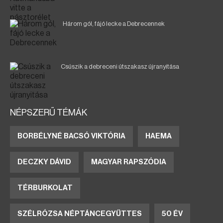
Három gól, fájó lecke a Debrecennek
Csúszik a debreceni útszakasz újranyitása
NÉPSZERŰ TÉMÁK
BORBÉLYNÉ BACSÓ VIKTÓRIA
HAEMA
DECZKY DÁVID
MAGYAR RAPSZÓDIA
TÉRBURKOLAT
SZÉLRÓZSA NÉPTÁNCEGYÜTTES
50 ÉV