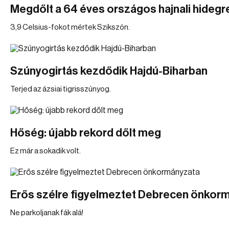
Megdőlt a 64 éves országos hajnali hidegr
3,9 Celsius-fokot mértek Szikszón.
Szúnyogirtás kezdődik Hajdú-Biharban
Terjed az ázsiai tigrisszúnyog.
Hőség: újabb rekord dőlt meg
Ez már a sokadik volt.
Erős szélre figyelmeztet Debrecen önkor
Ne parkoljanak fák alá!