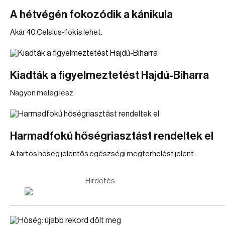
A hétvégén fokozódik a kánikula
Akár 40 Celsius-fok is lehet.
Kiadták a figyelmeztetést Hajdú-Biharra
Nagyon meleg lesz.
Harmadfokú hőségriasztást rendeltek el
A tartós hőség jelentős egészségi megterhelést jelent.
Hirdetés