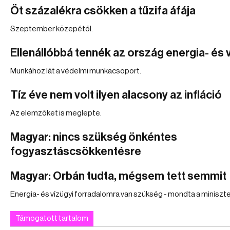
Öt százalékra csökken a tűzifa áfája
Szeptember közepétől.
Ellenállóbbá tennék az ország energia- és v
Munkához lát a védelmi munkacsoport.
Tíz éve nem volt ilyen alacsony az infláció
Az elemzőket is meglepte.
Magyar: nincs szükség önkéntes
fogyasztáscsökkentésre
Magyar: Orbán tudta, mégsem tett semmit
Energia- és vízügyi forradalomra van szükség - mondta a miniszte
Támogatott tartalom