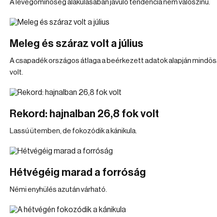
A levegőminőség alakulásában javuló tendencia nem valószínű.
Meleg és száraz volt a július
A csapadék országos átlaga a beérkezett adatok alapján mindöss
volt.
Rekord: hajnalban 26,8 fok volt
Lassú ütemben, de fokozódik a kánikula.
Hétvégéig marad a forróság
Némi enyhülés azután várható.