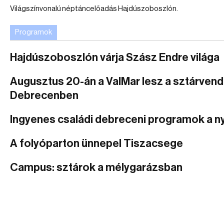
Világszínvonalú néptáncelőadás Hajdúszoboszlón.
Programok
Hajdúszoboszlón várja Szász Endre világa
Augusztus 20-án a ValMar lesz a sztárven
Debrecenben
Ingyenes családi debreceni programok a n
A folyóparton ünnepel Tiszacsege
Campus: sztárok a mélygarázsban