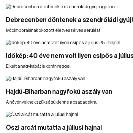
Debrecenben döntenek a szendrőládi gyúj
Ivócimborájának okozott életveszélyes sérülést.
Időkép: 40 éve nem volt ilyen csípős a július
Elkelt a nagykabát is korán reggel.
Hajdú-Biharban nagyfokú aszály van
A növényeknek szükségük lenne a csapadékra.
Őszi arcát mutatta a júliusi hajnal