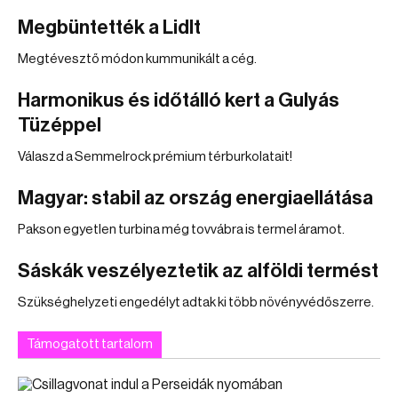
Megbüntették a Lidlt
Megtévesztő módon kummunikált a cég.
Harmonikus és időtálló kert a Gulyás
Tüzéppel
Válaszd a Semmelrock prémium térburkolatait!
Magyar: stabil az ország energiaellátása
Pakson egyetlen turbina még tovvábra is termel áramot.
Sáskák veszélyeztetik az alföldi termést
Szükséghelyzeti engedélyt adtak ki több növényvédőszerre.
Támogatott tartalom