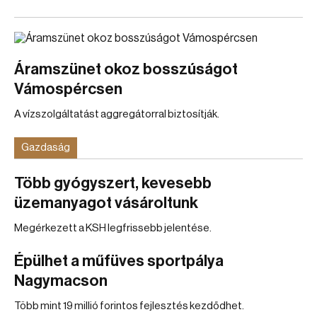
Áramszünet okoz bosszúságot
Vámospércsen
A vízszolgáltatást aggregátorral biztosítják.
Gazdaság
Több gyógyszert, kevesebb
üzemanyagot vásároltunk
Megérkezett a KSH legfrissebb jelentése.
Épülhet a műfüves sportpálya
Nagymacson
Több mint 19 millió forintos fejlesztés kezdődhet.