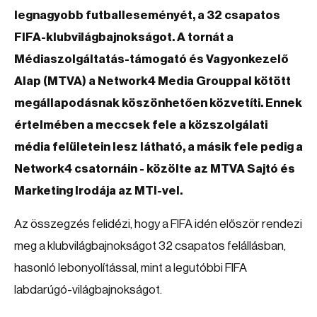
legnagyobb futballeseményét, a 32 csapatos
FIFA-klubvilágbajnokságot. A tornát a
Médiaszolgáltatás-támogató és Vagyonkezelő
Alap (MTVA) a Network4 Media Grouppal kötött
megállapodásnak köszönhetően közvetíti. Ennek
értelmében a meccsek fele a közszolgálati
média felületein lesz látható, a másik fele pedig a
Network4 csatornáin - közölte az MTVA Sajtó és
Marketing Irodája az MTI-vel.
Az összegzés felidézi, hogy a FIFA idén először rendezi
meg a klubvilágbajnokságot 32 csapatos felállásban,
hasonló lebonyolítással, mint a legutóbbi FIFA
labdarúgó-világbajnokságot.