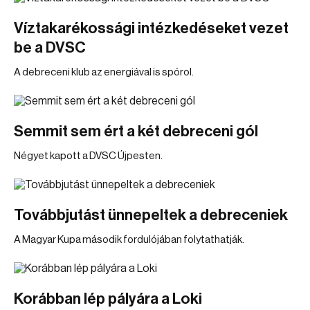
Víztakarékossági intézkedéseket vezet
be a DVSC
A debreceni klub az energiával is spórol.
Semmit sem ért a két debreceni gól
Négyet kapott a DVSC Újpesten.
Továbbjutást ünnepeltek a debreceniek
A Magyar Kupa második fordulójában folytathatják.
Korábban lép pályára a Loki