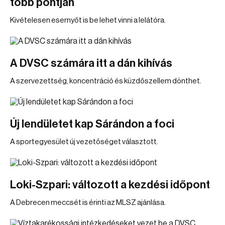
több pontján
Kivételesen esernyőt is be lehet vinni a lelátóra.
A DVSC számára itt a dán kihívás
A szervezettség, koncentráció és küzdőszellem dönthet.
Új lendületet kap Sárándon a foci
A sportegyesület új vezetőséget választott.
Loki-Szpari: változott a kezdési időpont
A Debrecen meccsét is érinti az MLSZ ajánlása.