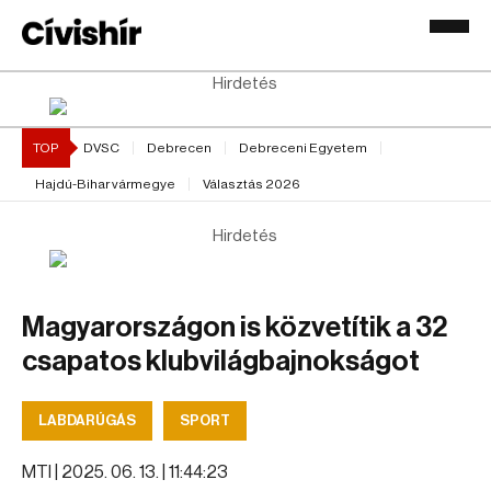
Hirdetés
TOP
DVSC
Debrecen
Debreceni Egyetem
Hajdú-Bihar vármegye
Választás 2026
Hirdetés
Magyarországon is közvetítik a 32
csapatos klubvilágbajnokságot
LABDARÚGÁS
SPORT
MTI |
2025. 06. 13. | 11:44:23