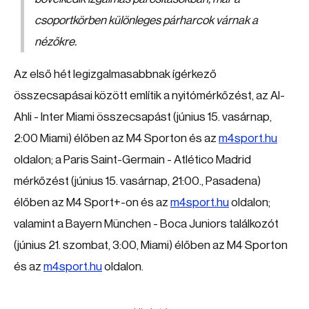
csoportkörben különleges párharcok várnak a
nézőkre.
Az első hét legizgalmasabbnak ígérkező
összecsapásai között említik a nyitómérkőzést, az Al-
Ahli - Inter Miami összecsapást (június 15. vasárnap,
2:00 Miami) élőben az M4 Sporton és az
m4sport.hu
oldalon; a Paris Saint-Germain - Atlético Madrid
mérkőzést (június 15. vasárnap, 21:00., Pasadena)
élőben az M4 Sport+-on és az
m4sport.hu
oldalon;
valamint a Bayern München - Boca Juniors találkozót
(június 21. szombat, 3:00, Miami) élőben az M4 Sporton
és az
m4sport.hu
oldalon.