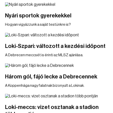
Nyári sportok gyerekekkel
Hogyan vigyázzunk a saját testünkre is?
Loki-Szpari: változott a kezdési időpont
A Debrecen meccsét is érinti az MLSZ ajánlása.
Három gól, fájó lecke a Debrecennek
A Koppenhága nagy falatnak bizonyult a Lokinak.
Loki-meccs: vizet osztanak a stadion