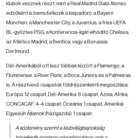
klubok vesznek részt, mint a Real Madrid (Xabi Alonso
edzőként is bemutatkozik a kispadon), a Bayern
München, a Manchester City, a Juventus, a friss UEFA
BL-győztes PSG, a Konferencia-ligát elhódító Chelsea,
az Atlético Madrid, a Benfica, vagy a Borussia
Dortmund.
Dél-Amerikából ott lesz többek között a Flamengo, a
Fluminense, a River Plate, a Boca Juniors és a Palmeiras
is. A résztvevő csapatok földrészenkénti megoszlása:
Európa: 12 csapat; Dél-Amerika: 6 csapat; Ázsia, Afrika,
CONCACAF: 4-4 csapat; Óceánia: 1 csapat, Amerikai
Egyesült Államok (házigazda): 1 csapat.
A közlemény szerint a klubvilágbajnokság
bővelkedik izgalmas párosításokban, már a