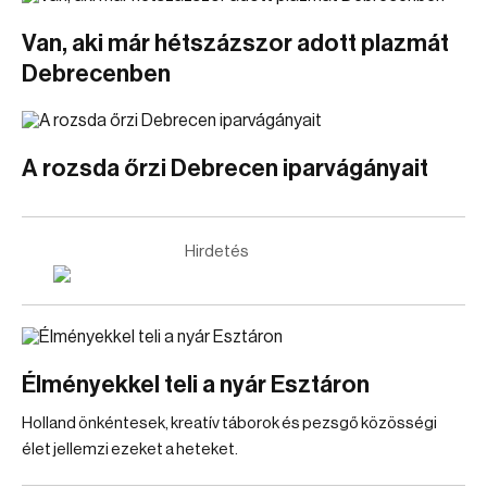
Van, aki már hétszázszor adott plazmát
Debrecenben
A rozsda őrzi Debrecen iparvágányait
Hirdetés
Élményekkel teli a nyár Esztáron
Holland önkéntesek, kreatív táborok és pezsgő közösségi
élet jellemzi ezeket a heteket.