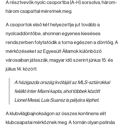
A résztvevők nyolc csoportba (A-H) sorsolva, három-
három csapattal méretnek meg.
A csoportok első két helyezettje jut tovább a
nyolcaddöntőbe, ahonnan egyenes kieséses
rendszerben folytatódik a torna egészen a döntőig. A
mérkőzéseket az Egyesült Államok különböző
városaiban játsszák, magyar idő szerint június 15. és
július 14. között.
A házigazda ország kvótáját az MLS-sztárokkal
felálló Inter Miami kapta, ahol többek között
Lionel Messi, Luis Suarez is pályára léphet.
A klubvilágbajnokságon az összes kontinens elit
klubcsapatai mérkőznek meg. A tornán olyan patinás