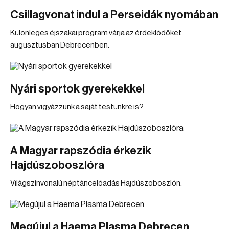
Csillagvonat indul a Perseidák nyomában
Különleges éjszakai program várja az érdeklődőket
augusztusban Debrecenben.
Nyári sportok gyerekekkel
Hogyan vigyázzunk a saját testünkre is?
A Magyar rapszódia érkezik
Hajdúszoboszlóra
Világszínvonalú néptáncelőadás Hajdúszoboszlón.
Megújul a Haema Plasma Debrecen