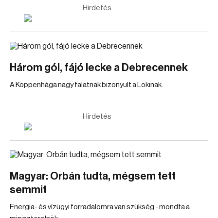
Hirdetés
Három gól, fájó lecke a Debrecennek
A Koppenhága nagy falatnak bizonyult a Lokinak.
Hirdetés
Magyar: Orbán tudta, mégsem tett
semmit
Energia- és vízügyi forradalomra van szükség - mondta a