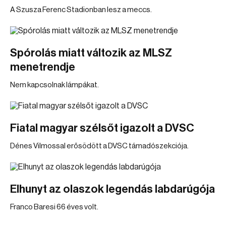
A Szusza Ferenc Stadionban lesz a meccs.
Spórolás miatt változik az MLSZ
menetrendje
Nem kapcsolnak lámpákat.
Fiatal magyar szélsőt igazolt a DVSC
Dénes Vilmossal erősödött a DVSC támadószekciója.
Elhunyt az olaszok legendás labdarúgója
Franco Baresi 66 éves volt.