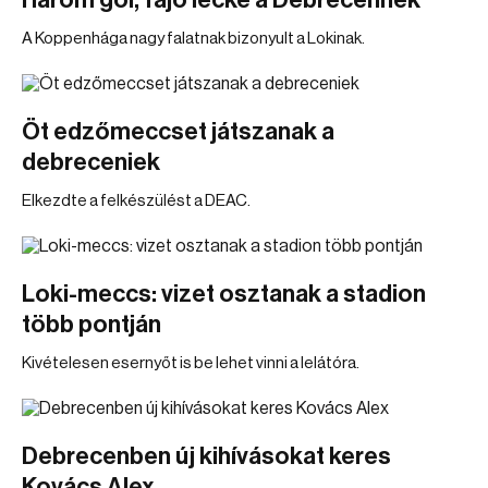
Három gól, fájó lecke a Debrecennek
A Koppenhága nagy falatnak bizonyult a Lokinak.
Öt edzőmeccset játszanak a
debreceniek
Elkezdte a felkészülést a DEAC.
Loki-meccs: vizet osztanak a stadion
több pontján
Kivételesen esernyőt is be lehet vinni a lelátóra.
Debrecenben új kihívásokat keres
Kovács Alex