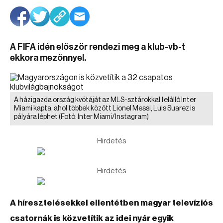
A FIFA idén először rendezi meg a klub-vb-t
ekkora mezőnnyel.
A házigazda ország kvótáját az MLS-sztárokkal felálló Inter
Miami kapta, ahol többek között Lionel Messi, Luis Suarez is
pályára léphet
(Fotó: Inter Miami/Instagram)
Hirdetés
Hirdetés
A híresztelésekkel ellentétben magyar televíziós
csatornák is közvetítik az idei nyár egyik