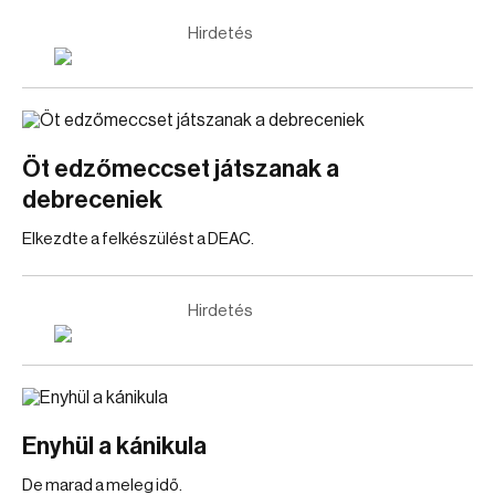
Hirdetés
Öt edzőmeccset játszanak a
debreceniek
Elkezdte a felkészülést a DEAC.
Hirdetés
Enyhül a kánikula
De marad a meleg idő.