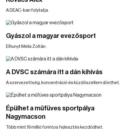
A DEAC-ban folytatja.
Gyászol a magyar evezősport
Elhunyt Melis Zoltán.
A DVSC számára itt a dán kihívás
A szervezettség, koncentráció és küzdőszellem dönthet.
Épülhet a műfüves sportpálya
Nagymacson
Több mint 19 millió forintos fejlesztés kezdődhet.