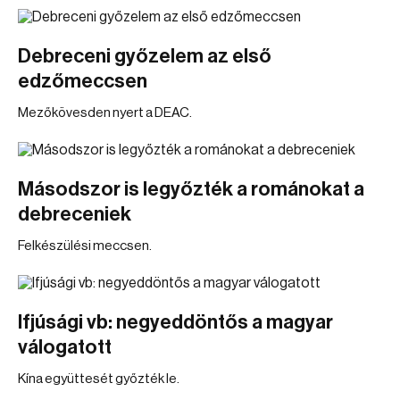
Debreceni győzelem az első
edzőmeccsen
Mezőkövesden nyert a DEAC.
Másodszor is legyőzték a románokat a
debreceniek
Felkészülési meccsen.
Ifjúsági vb: negyeddöntős a magyar
válogatott
Kína együttesét győzték le.