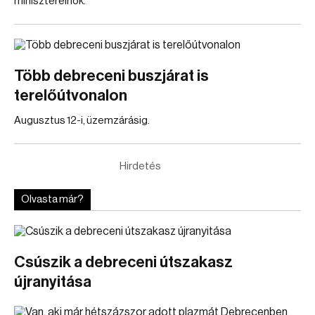
miniszterelnök.
Több debreceni buszjárat is
terelőútvonalon
Augusztus 12-i, üzemzárásig.
Hirdetés
Olvasta már?
Csúszik a debreceni útszakasz
újranyitása