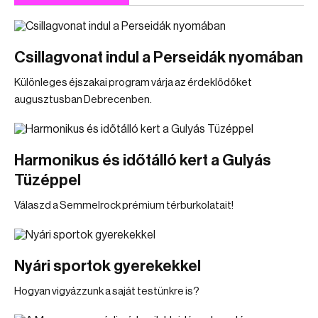
Csillagvonat indul a Perseidák nyomában
Különleges éjszakai program várja az érdeklődőket
augusztusban Debrecenben.
Harmonikus és időtálló kert a Gulyás
Tüzéppel
Válaszd a Semmelrock prémium térburkolatait!
Nyári sportok gyerekekkel
Hogyan vigyázzunk a saját testünkre is?