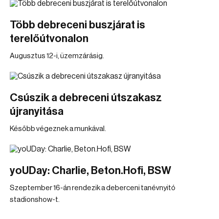
Több debreceni buszjárat is
terelőútvonalon
Augusztus 12-i, üzemzárásig.
Csúszik a debreceni útszakasz
újranyitása
Később végeznek a munkával.
yoUDay: Charlie, Beton.Hofi, BSW
Szeptember 16-án rendezik a deberceni tanévnyitó
stadionshow-t.