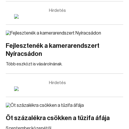
Hirdetés
Fejlesztenék a kamerarendszert
Nyíracsádon
Több eszközt is vásárolnának.
Hirdetés
Öt százalékra csökken a tűzifa áfája
Szeptember közepétől.