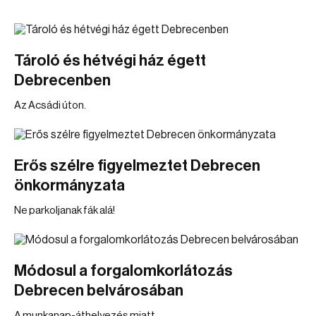
Tároló és hétvégi ház égett
Debrecenben
Az Acsádi úton.
Erős szélre figyelmeztet Debrecen
önkormányzata
Ne parkoljanak fák alá!
Módosul a forgalomkorlátozás
Debrecen belvárosában
A munkanap-áthelyezés miatt.