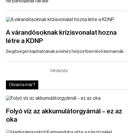
Ne parkoljanak fák alá!
A várandósoknak krízisvonalat hozna
létre a KDNP
Segítséget kaphatnának a nehéz helyzetben lévő kismamák.
Hirdetés
Olvasta már?
Folyó víz az akkumulátorgyárnál – ez az
oka