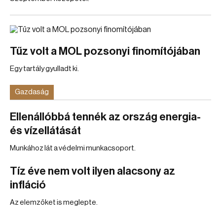
Tűz volt a MOL pozsonyi finomítójában
Egy tartály gyulladt ki.
Gazdaság
Ellenállóbbá tennék az ország energia-
és vízellátását
Munkához lát a védelmi munkacsoport.
Tíz éve nem volt ilyen alacsony az
infláció
Az elemzőket is meglepte.