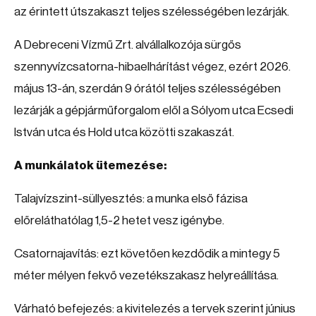
az érintett útszakaszt teljes szélességében lezárják.
A Debreceni Vízmű Zrt. alvállalkozója sürgős
szennyvízcsatorna-hibaelhárítást végez, ezért 2026.
május 13-án, szerdán 9 órától teljes szélességében
lezárják a gépjárműforgalom elől a Sólyom utca Ecsedi
István utca és Hold utca közötti szakaszát.
A munkálatok ütemezése:
Talajvízszint-süllyesztés: a munka első fázisa
előreláthatólag 1,5-2 hetet vesz igénybe.
Csatornajavítás: ezt követően kezdődik a mintegy 5
méter mélyen fekvő vezetékszakasz helyreállítása.
Várható befejezés: a kivitelezés a tervek szerint június