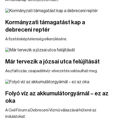
Kormányzati támagatást kap a
debreceni reptér
A fizetésképtelenség elkerülésére.
Már tervezik a józsai utca felújítását
Aszfaltozás, csapadékvíz-elvezetés valósulhat meg.
Folyó víz az akkumulátorgyárnál – ez az
oka
A Civil Fórum a Debreceni Vízmű válaszával hűtené az
indulatokat.