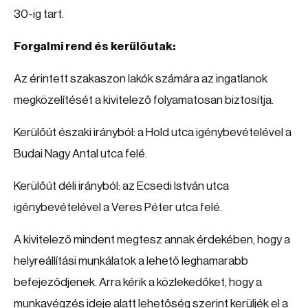
30-ig tart.
Forgalmi rend és kerülőutak:
Az érintett szakaszon lakók számára az ingatlanok
megközelítését a kivitelező folyamatosan biztosítja.
Kerülőút északi irányból: a Hold utca igénybevételével a
Budai Nagy Antal utca felé.
Kerülőút déli irányból: az Ecsedi István utca
igénybevételével a Veres Péter utca felé.
A kivitelező mindent megtesz annak érdekében, hogy a
helyreállítási munkálatok a lehető leghamarabb
befejeződjenek. Arra kérik a közlekedőket, hogy a
munkavégzés ideje alatt lehetőség szerint kerüljék el a