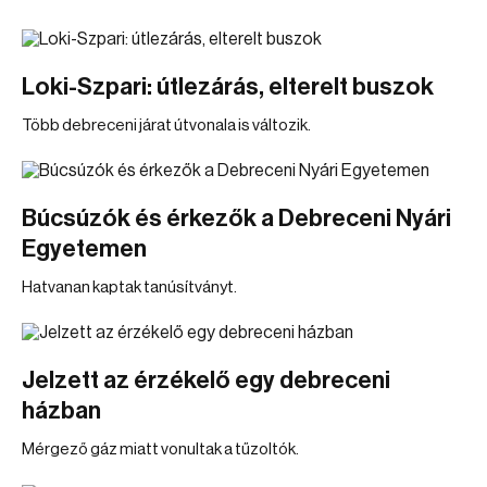
Loki-Szpari: útlezárás, elterelt buszok
Több debreceni járat útvonala is változik.
Búcsúzók és érkezők a Debreceni Nyári
Egyetemen
Hatvanan kaptak tanúsítványt.
Jelzett az érzékelő egy debreceni
házban
Mérgező gáz miatt vonultak a tűzoltók.