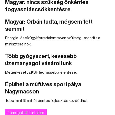
Magyar: nincs szükség önkéntes
fogyasztáscsökkentésre
Magyar: Orbán tudta, mégsem tett
semmit
Energia- és vízügyi forradalomra van szükség - mondta a
miniszterelnök.
Több gyógyszert, kevesebb
üzemanyagot vásároltunk
Megérkezett a KSH legfrissebb jelentése.
Épülhet a műfüves sportpálya
Nagymacson
Több mint 19 millió forintos fejlesztés kezdődhet.
Támogatott tartalom