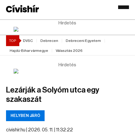
Hirdetés
TOP
DVSC
Debrecen
Debreceni Egyetem
Hajdú-Bihar vármegye
Választás 2026
Hirdetés
Lezárják a Solyóm utca egy
szakaszát
HELYBEN JÁRÓ
civishir.hu |
2026. 05. 11. | 11:32:22