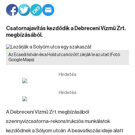
Csatornajavítás kezdődik a Debreceni Vízmű Zrt.
megbízásából.
Az Ecsedi István és a Hold utca között zárják le az utat
(Fotó:
Google Maps)
Hirdetés
Hirdetés
A Debreceni Vízmű Zrt. megbízásából
szennyvízcsatorna-rekonstrukciós munkálatok
kezdődnek a Sólyom utcán. A beavatkozás ideje alatt