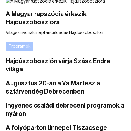
A Magyar rapszódia érkezik
Hajdúszoboszlóra
Világszínvonalú néptáncelőadás Hajdúszoboszlón.
Programok
Hajdúszoboszlón várja Szász Endre
világa
Augusztus 20-án a ValMar lesz a
sztárvendég Debrecenben
Ingyenes családi debreceni programok a
nyáron
A folyóparton ünnepel Tiszacsege