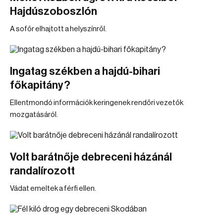
Hajdúszoboszlón
A sofőr elhajtott a helyszínről.
Ingatag székben a hajdú-bihari
főkapitány?
Ellentmondó információk keringenek rendőri vezetők
mozgatásáról.
Volt barátnője debreceni házánál
randalírozott
Vádat emeltek a férfi ellen.