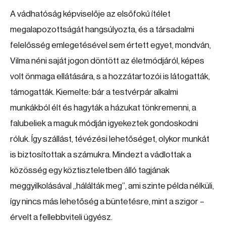
A vádhatóság képviselője az elsőfokú ítélet
megalapozottságát hangsúlyozta, és a társadalmi
felelősség emlegetésével sem értett egyet, mondván,
Vilma néni saját jogon döntött az életmódjáról, képes
volt önmaga ellátására, s a hozzátartozói is látogatták,
támogatták. Kiemelte: bár a testvérpár alkalmi
munkákból élt és hagyták a házukat tönkremenni, a
falubeliek a maguk módján igyekeztek gondoskodni
róluk. Így szállást, tévézési lehetőséget, olykor munkát
is biztosítottak a számukra. Mindezt a vádlottak a
közösség egy köztiszteletben álló tagjának
meggyilkolásával „hálálták meg”, ami szinte példa nélküli,
így nincs más lehetőség a büntetésre, mint a szigor –
érvelt a fellebbviteli ügyész.