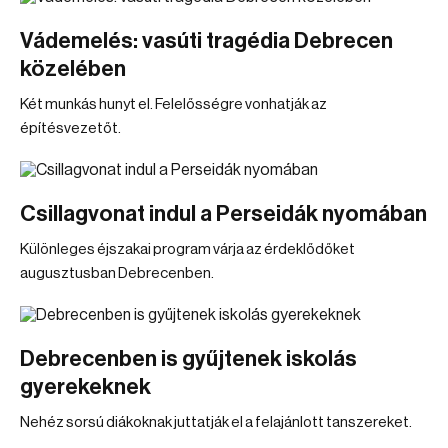
Vádemelés: vasúti tragédia Debrecen
közelében
Két munkás hunyt el. Felelősségre vonhatják az
építésvezetőt.
Csillagvonat indul a Perseidák nyomában
Különleges éjszakai program várja az érdeklődőket
augusztusban Debrecenben.
Debrecenben is gyűjtenek iskolás
gyerekeknek
Nehéz sorsú diákoknak juttatják el a felajánlott tanszereket.