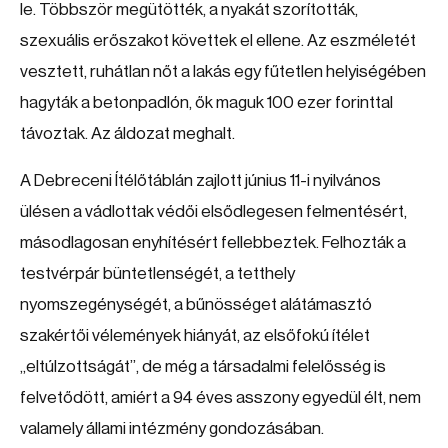
le. Többször megütötték, a nyakát szorították,
szexuális erőszakot követtek el ellene. Az eszméletét
vesztett, ruhátlan nőt a lakás egy fűtetlen helyiségében
hagyták a betonpadlón, ők maguk 100 ezer forinttal
távoztak. Az áldozat meghalt.
A Debreceni Ítélőtáblán zajlott június 11-i nyilvános
ülésen a vádlottak védői elsődlegesen felmentésért,
másodlagosan enyhítésért fellebbeztek. Felhozták a
testvérpár büntetlenségét, a tetthely
nyomszegénységét, a bűnösséget alátámasztó
szakértői vélemények hiányát, az elsőfokú ítélet
„eltúlzottságát”, de még a társadalmi felelősség is
felvetődött, amiért a 94 éves asszony egyedül élt, nem
valamely állami intézmény gondozásában.