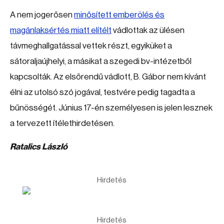
A nem jogerősen
minősített emberölés és
magánlaksértés miatt elítélt
vádlottak az ülésen
távmeghallgatással vettek részt, egyiküket a
sátoraljaújhelyi, a másikat a szegedi bv-intézetből
kapcsolták. Az elsőrendű vádlott, B. Gábor nem kívánt
élni az utolsó szó jogával, testvére pedig tagadta a
bűnösségét. Június 17-én személyesen is jelen lesznek
a tervezett ítélethirdetésen.
Ratalics László
Hirdetés
Hirdetés