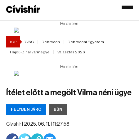
Hirdetés
TOP
DVSC
Debrecen
Debreceni Egyetem
Hajdú-Bihar vármegye
Választás 2026
Hirdetés
Ítélet előtt a megölt Vilma néni ügye
HELYBEN JÁRÓ
BŰN
Cívishír |
2025. 06. 11. | 11:27:58