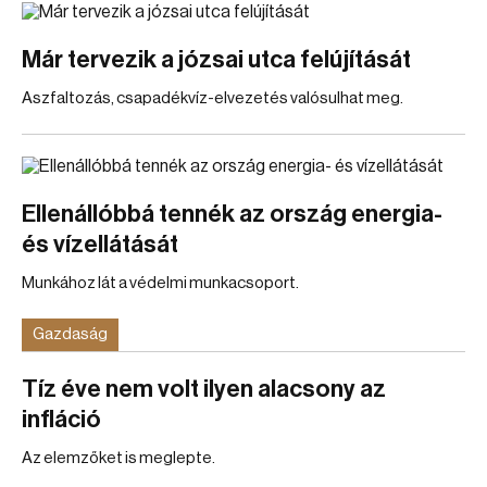
Már tervezik a józsai utca felújítását
Aszfaltozás, csapadékvíz-elvezetés valósulhat meg.
Ellenállóbbá tennék az ország energia-
és vízellátását
Munkához lát a védelmi munkacsoport.
Gazdaság
Tíz éve nem volt ilyen alacsony az
infláció
Az elemzőket is meglepte.