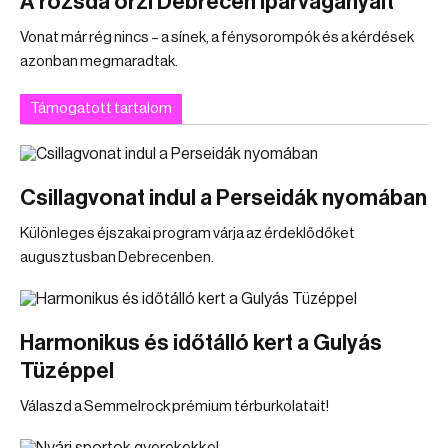
A rozsda őrzi Debrecen iparvágányait
Vonat már rég nincs – a sínek, a fénysorompók és a kérdések
azonban megmaradtak.
Támogatott tartalom
Csillagvonat indul a Perseidák nyomában
Különleges éjszakai program várja az érdeklődőket
augusztusban Debrecenben.
Harmonikus és időtálló kert a Gulyás
Tüzéppel
Válaszd a Semmelrock prémium térburkolatait!