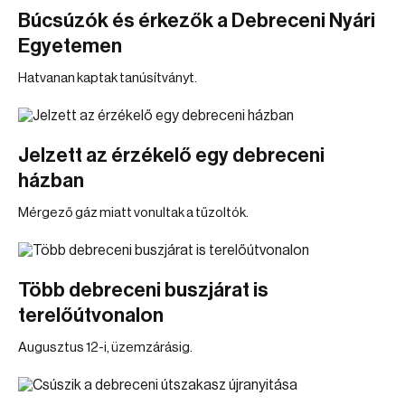
Búcsúzók és érkezők a Debreceni Nyári
Egyetemen
Hatvanan kaptak tanúsítványt.
Jelzett az érzékelő egy debreceni
házban
Mérgező gáz miatt vonultak a tűzoltók.
Több debreceni buszjárat is
terelőútvonalon
Augusztus 12-i, üzemzárásig.