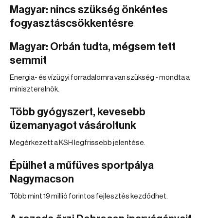
Magyar: nincs szükség önkéntes
fogyasztáscsökkentésre
Magyar: Orbán tudta, mégsem tett
semmit
Energia- és vízügyi forradalomra van szükség - mondta a
miniszterelnök.
Több gyógyszert, kevesebb
üzemanyagot vásároltunk
Megérkezett a KSH legfrissebb jelentése.
Épülhet a műfüves sportpálya
Nagymacson
Több mint 19 millió forintos fejlesztés kezdődhet.