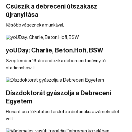
Csúszik a debreceni útszakasz
újranyitása
Később végeznek a munkával.
yoUDay: Charlie, Beton.Hofi, BSW
Szeptember 16-án rendezik a deberceni tanévnyitó
stadionshow-t.
Díszdoktorát gyászolja a Debreceni
Egyetem
Florian Luca fő kutatási területe a diofantikus számelmélet
volt.