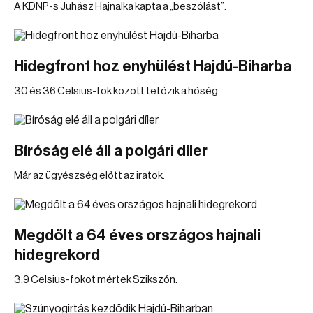
A KDNP-s Juhász Hajnalka kapta a „beszólást”.
Hidegfront hoz enyhülést Hajdú-Biharba
30 és 36 Celsius-fok között tetőzik a hőség.
Bíróság elé áll a polgári díler
Már az ügyészség előtt az iratok.
Megdőlt a 64 éves országos hajnali
hidegrekord
3,9 Celsius-fokot mértek Szikszón.