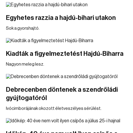
Egyhetes razzia a hajdú-bihari utakon
Sok a gyorshajtó.
Kiadták a figyelmeztetést Hajdú-Biharra
Nagyon meleg lesz.
Debrecenben döntenek a szendrőládi
gyújtogatóról
Ivócimborájának okozott életveszélyes sérülést.