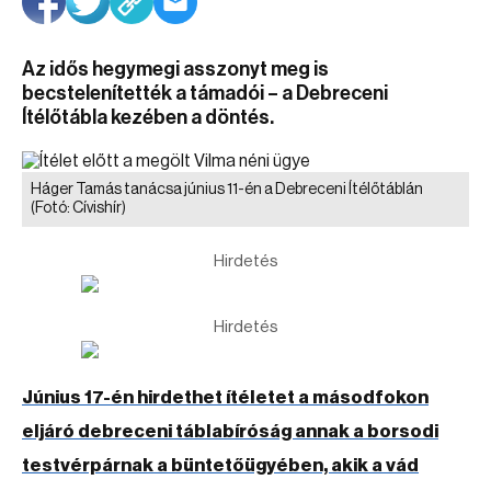
Az idős hegymegi asszonyt meg is
becstelenítették a támadói – a Debreceni
Ítélőtábla kezében a döntés.
Háger Tamás tanácsa június 11-én a Debreceni Ítélőtáblán
(Fotó: Cívishír)
Hirdetés
Hirdetés
Június 17-én hirdethet ítéletet a másodfokon
eljáró debreceni táblabíróság annak a borsodi
testvérpárnak a büntetőügyében, akik a vád