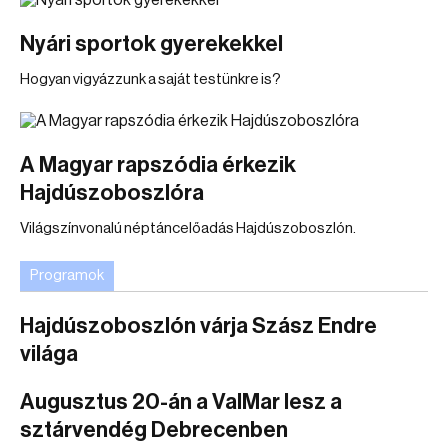
Nyári sportok gyerekekkel
Hogyan vigyázzunk a saját testünkre is?
A Magyar rapszódia érkezik
Hajdúszoboszlóra
Világszínvonalú néptáncelőadás Hajdúszoboszlón.
Programok
Hajdúszoboszlón várja Szász Endre
világa
Augusztus 20-án a ValMar lesz a
sztárvendég Debrecenben