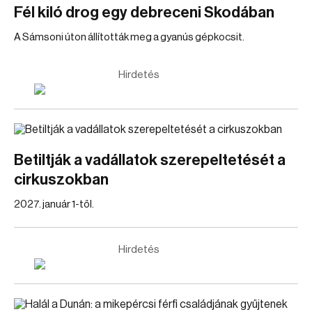
Fél kiló drog egy debreceni Skodában
A Sámsoni úton állították meg a gyanús gépkocsit.
Hirdetés
Betiltják a vadállatok szerepeltetését a
cirkuszokban
2027. január 1-től.
Hirdetés