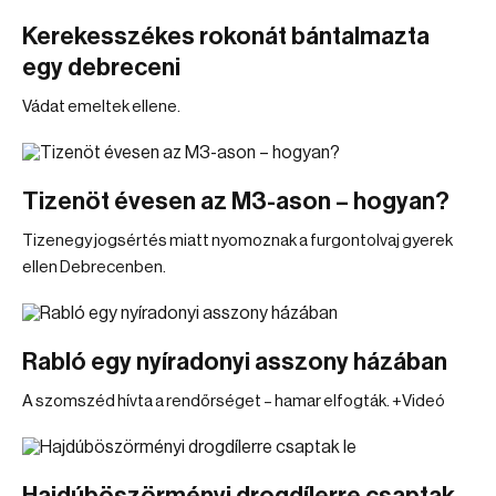
Kerekesszékes rokonát bántalmazta
egy debreceni
Vádat emeltek ellene.
Tizenöt évesen az M3-ason – hogyan?
Tizenegy jogsértés miatt nyomoznak a furgontolvaj gyerek
ellen Debrecenben.
Rabló egy nyíradonyi asszony házában
A szomszéd hívta a rendőrséget – hamar elfogták. +Videó