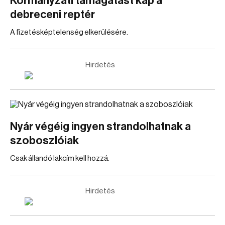
Kormányzati támagatást kap a
debreceni reptér
A fizetésképtelenség elkerülésére.
Hirdetés
Nyár végéig ingyen strandolhatnak a
szoboszlóiak
Csak állandó lakcím kell hozzá.
Hirdetés