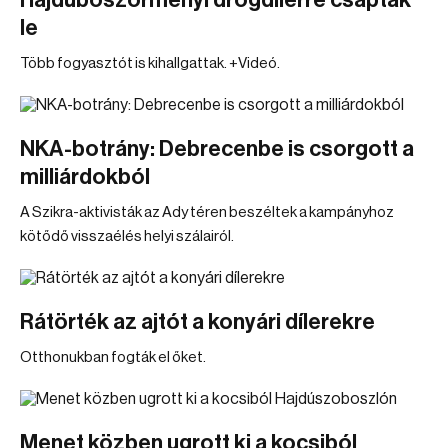
Hajdúböszörményi drogdílerre csaptak
le
Több fogyasztót is kihallgattak. +Videó.
NKA-botrány: Debrecenbe is csorgott a
milliárdokból
A Szikra-aktivisták az Ady téren beszéltek a kampányhoz
kötődő visszaélés helyi szálairól.
Rátörték az ajtót a konyári dílerekre
Otthonukban fogták el őket.
Menet közben ugrott ki a kocsiból