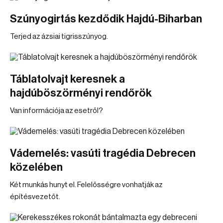
Szúnyogirtás kezdődik Hajdú-Biharban
Terjed az ázsiai tigrisszúnyog.
Táblatolvajt keresnek a
hajdúböszörményi rendőrök
Van információja az esetről?
Vádemelés: vasúti tragédia Debrecen
közelében
Két munkás hunyt el. Felelősségre vonhatják az
építésvezetőt.