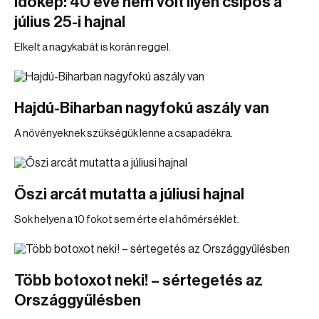
Időkép: 40 éve nem volt ilyen csípős a
július 25-i hajnal
Elkelt a nagykabát is korán reggel.
Hajdú-Biharban nagyfokú aszály van
A növényeknek szükségük lenne a csapadékra.
Őszi arcát mutatta a júliusi hajnal
Sok helyen a 10 fokot sem érte el a hőmérséklet.
Több botoxot neki! – sértegetés az
Országgyűlésben