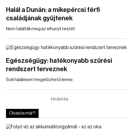
Halál a Dunán: a mikepércsi férfi
családjának gyűjtenek
Nem találták meg az elhunyt testét.
Egészségügy: hatékonyabb szűrési
rendszert terveznek
Sok haláleset megelőzhető lenne.
Hirdetés
Olvasta már?