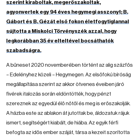
szerint kiraboltak, megerőszakoltak,
agyonvertek egy 94 éves hegymegi asszonyt; B.
Gábort és B. Gézát első fokon életfogytiglannal
sújtotta a Miskolci Törvényszék azzal, hogy
legkorábban 35 év elteltével bocsáthatók
szabadságra.
A bűneset 2020 novemberében történt az alig százfős
– Edelényhez közeli – Hegymegen. Az elsőfokú bíróság
megállapítása szerint az akkor ötvenes éveiben járó
fivérek italozás során eldöntötték, hogy pénzt
szereznek az egyedül élő nőtől és meg is erőszakolják.
A házba este az ablakon át jutottak be, áldozatuk rájuk
ismert, segítségért kiabált, de hiába. Az egyik férfi
befogta az idős ember száját, társa a kezeit szorította