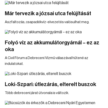
Már tervezik a józsai utca felújítását
Aszfaltozás, csapadékvíz-elvezetés valósulhat meg.
Folyó víz az akkumulátorgyárnál – ez az
oka
A Civil Fórum a Debreceni Vízmű válaszával hűtené az
indulatokat.
Loki-Szpari: útlezárás, elterelt buszok
Több debreceni járat útvonala is változik.