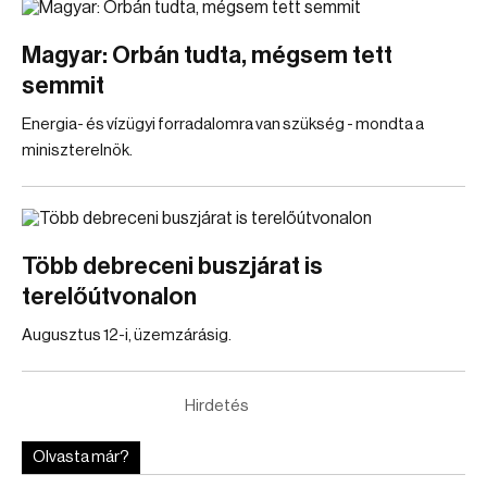
Magyar: Orbán tudta, mégsem tett
semmit
Energia- és vízügyi forradalomra van szükség - mondta a
miniszterelnök.
Több debreceni buszjárat is
terelőútvonalon
Augusztus 12-i, üzemzárásig.
Hirdetés
Olvasta már?