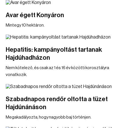
Avar égett Konyáron
Mintegy 10 hektáron.
Hepatitis: kampányoltást tartanak
Hajdúhadházon
Nem kötelező, és csak az 1 és 16 év közötti korosztályra
vonatkozik.
Szabadnapos rendőr oltotta a tüzet
Hajdúnánáson
Megakadályozta, hogy nagyobb baj történjen.