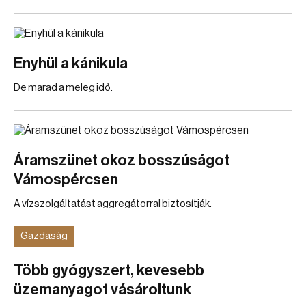
Enyhül a kánikula
De marad a meleg idő.
Áramszünet okoz bosszúságot
Vámospércsen
A vízszolgáltatást aggregátorral biztosítják.
Gazdaság
Több gyógyszert, kevesebb
üzemanyagot vásároltunk