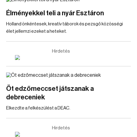
Élményekkel teli a nyár Esztáron
Holland önkéntesek, kreatív táborok és pezsgő közösségi
élet jellemzi ezeket a heteket.
Hirdetés
Öt edzőmeccset játszanak a
debreceniek
Elkezdte a felkészülést a DEAC.
Hirdetés