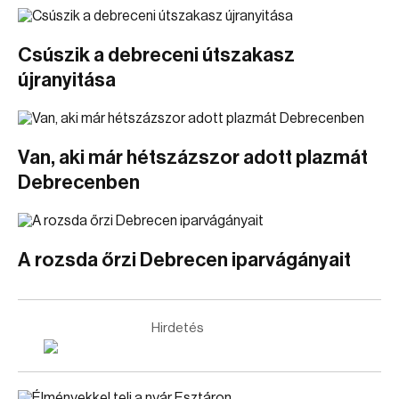
Csúszik a debreceni útszakasz
újranyitása
Van, aki már hétszázszor adott plazmát
Debrecenben
A rozsda őrzi Debrecen iparvágányait
Hirdetés