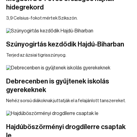
hidegrekord
3,9 Celsius-fokot mértek Szikszón.
Szúnyogirtás kezdődik Hajdú-Biharban
Terjed az ázsiai tigrisszúnyog.
Debrecenben is gyűjtenek iskolás
gyerekeknek
Nehéz sorsú diákoknak juttatják el a felajánlott tanszereket.
Hajdúböszörményi drogdílerre csaptak
le