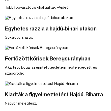
Több fogyasztót is kihallgattak. +Videó.
Egyhetes razzia a hajdú-bihari utakon
Sok a gyorshajtó.
Fertőzött kőrisek Beregsurányban
A kártevő bogár az érintett területen megtelepedett, és
szaporodik.
Kiadták a figyelmeztetést Hajdú-Biharra
Nagyon meleg lesz.