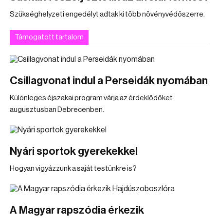
Szükséghelyzeti engedélyt adtak ki több növényvédőszerre.
Támogatott tartalom
Csillagvonat indul a Perseidák nyomában
Különleges éjszakai program várja az érdeklődőket
augusztusban Debrecenben.
Nyári sportok gyerekekkel
Hogyan vigyázzunk a saját testünkre is?
A Magyar rapszódia érkezik