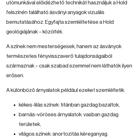
utómunkával előidézhető technikát használjuk a Hold
felszínén található ásványi anyagok vizuális
bemutatásához. Egyfajta szemléltetése a Hold
geológiájának – közölték.
A színek nem mesterségesek, hanem az ásványok
természetes fényvisszaverő tulajdonságaiból
származnak – csak szabad szemmel nem láthatók ilyen
erősen.
A különböző árnyalatok például ezeket szemléltetik:
kékes-lilás színek: titánban gazdag bazaltok,
barnás-vöröses árnyalatok: vasban gazdag
területek,
világos színek: anortozitás kéreganyag.