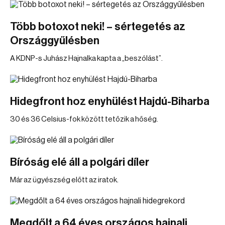
Több botoxot neki! – sértegetés az
Országgyűlésben
A KDNP-s Juhász Hajnalka kapta a „beszólást”.
Hidegfront hoz enyhülést Hajdú-Biharba
30 és 36 Celsius-fok között tetőzik a hőség.
Bíróság elé áll a polgári díler
Már az ügyészség előtt az iratok.
Megdőlt a 64 éves országos hajnali