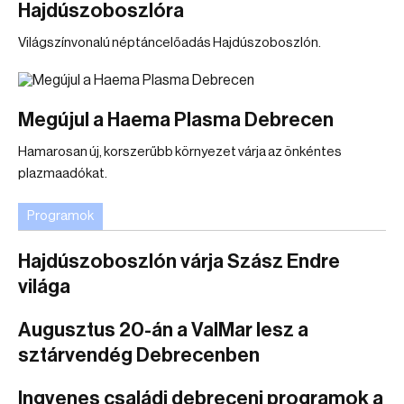
Hajdúszoboszlóra
Világszínvonalú néptáncelőadás Hajdúszoboszlón.
Megújul a Haema Plasma Debrecen
Hamarosan új, korszerűbb környezet várja az önkéntes
plazmaadókat.
Programok
Hajdúszoboszlón várja Szász Endre
világa
Augusztus 20-án a ValMar lesz a
sztárvendég Debrecenben
Ingyenes családi debreceni programok a