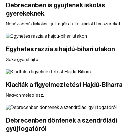
Debrecenben is gyűjtenek iskolás
gyerekeknek
Nehéz sorsú diákoknak juttatják el a felajánlott tanszereket.
Egyhetes razzia a hajdú-bihari utakon
Sok a gyorshajtó.
Kiadták a figyelmeztetést Hajdú-Biharra
Nagyon meleg lesz.
Debrecenben döntenek a szendrőládi
gyújtogatóról