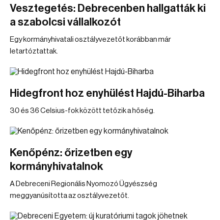
Vesztegetés: Debrecenben hallgatták ki
a szabolcsi vállalkozót
Egy kormányhivatali osztályvezetőt korábban már
letartóztattak.
Hidegfront hoz enyhülést Hajdú-Biharba
30 és 36 Celsius-fok között tetőzik a hőség.
Kenőpénz: őrizetben egy
kormányhivatalnok
A Debreceni Regionális Nyomozó Ügyészség
meggyanúsította az osztályvezetőt.