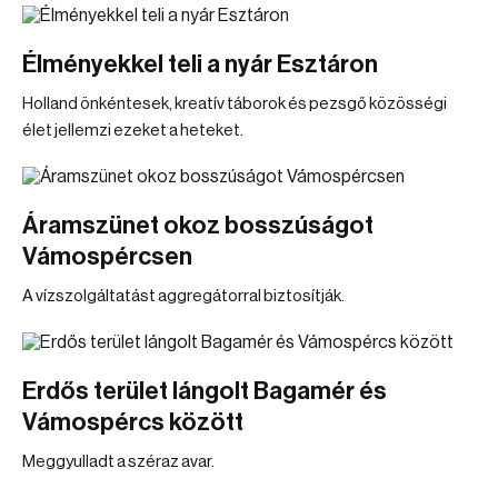
Élményekkel teli a nyár Esztáron
Holland önkéntesek, kreatív táborok és pezsgő közösségi
élet jellemzi ezeket a heteket.
Áramszünet okoz bosszúságot
Vámospércsen
A vízszolgáltatást aggregátorral biztosítják.
Erdős terület lángolt Bagamér és
Vámospércs között
Meggyulladt a széraz avar.