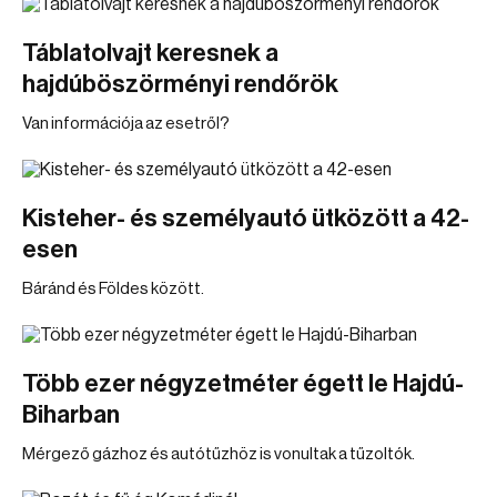
Táblatolvajt keresnek a
hajdúböszörményi rendőrök
Van információja az esetről?
Kisteher- és személyautó ütközött a 42-
esen
Báránd és Földes között.
Több ezer négyzetméter égett le Hajdú-
Biharban
Mérgező gázhoz és autótűzhöz is vonultak a tűzoltók.