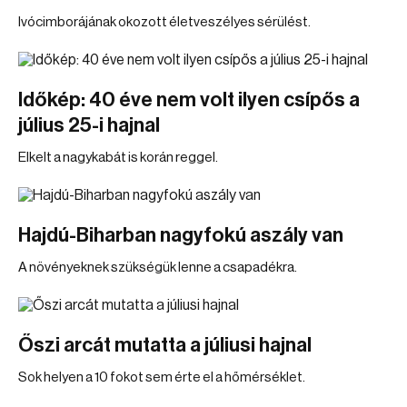
Ivócimborájának okozott életveszélyes sérülést.
Időkép: 40 éve nem volt ilyen csípős a
július 25-i hajnal
Elkelt a nagykabát is korán reggel.
Hajdú-Biharban nagyfokú aszály van
A növényeknek szükségük lenne a csapadékra.
Őszi arcát mutatta a júliusi hajnal
Sok helyen a 10 fokot sem érte el a hőmérséklet.