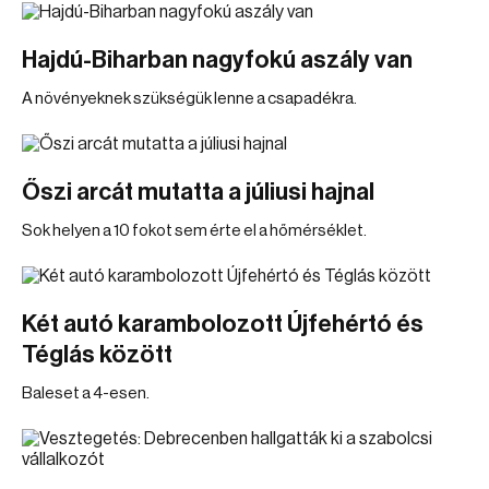
Hajdú-Biharban nagyfokú aszály van
A növényeknek szükségük lenne a csapadékra.
Őszi arcát mutatta a júliusi hajnal
Sok helyen a 10 fokot sem érte el a hőmérséklet.
Két autó karambolozott Újfehértó és
Téglás között
Baleset a 4-esen.