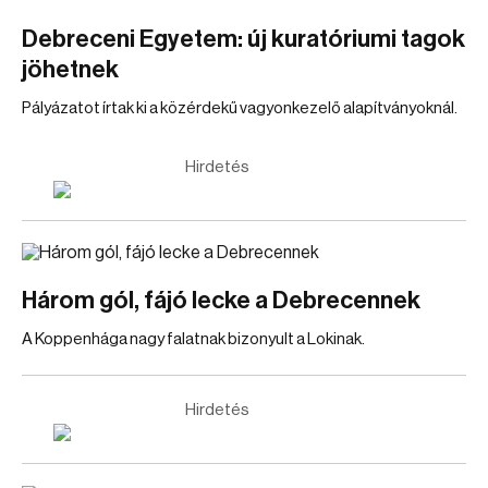
Debreceni Egyetem: új kuratóriumi tagok
jöhetnek
Pályázatot írtak ki a közérdekű vagyonkezelő alapítványoknál.
Hirdetés
Három gól, fájó lecke a Debrecennek
A Koppenhága nagy falatnak bizonyult a Lokinak.
Hirdetés