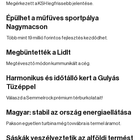
Megérkezett a KSH legfrissebb jelentése.
Épülhet a műfüves sportpálya
Nagymacson
Több mint 19 millió forintos fejlesztés kezdődhet.
Megbüntették a Lidlt
Megtévesztő módon kummunikált a cég.
Harmonikus és időtálló kert a Gulyás
Tüzéppel
Válaszd a Semmelrock prémium térburkolatait!
Magyar: stabil az ország energiaellátása
Pakson egyetlen turbina még tovvábra is termel áramot.
Sáskák veszélyeztetik az alföldi termést