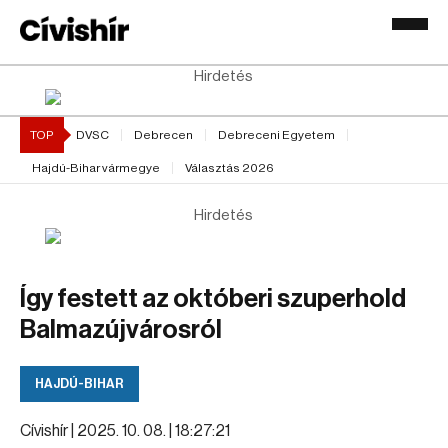
Hirdetés
TOP
DVSC
Debrecen
Debreceni Egyetem
Hajdú-Bihar vármegye
Választás 2026
Hirdetés
Így festett az októberi szuperhold
Balmazújvárosról
HAJDÚ-BIHAR
Cívishír |
2025. 10. 08. | 18:27:21