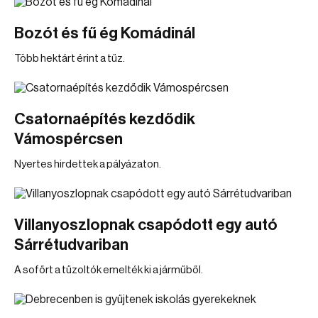
Bozót és fű ég Komádinál
Több hektárt érint a tűz.
Csatornaépítés kezdődik
Vámospércsen
Nyertes hirdettek a pályázaton.
Villanyoszlopnak csapódott egy autó
Sárrétudvariban
A sofőrt a tűzoltók emelték ki a járműből.