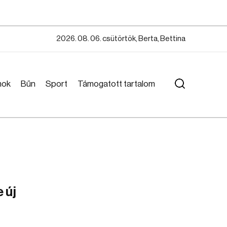
2026. 08. 06. csütörtök, Berta, Bettina
mok
Bűn
Sport
Támogatott tartalom
 új