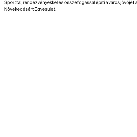
Sporttal, rendezvényekkel és összefogással építi a város jövőjét 
Növekedésért Egyesület.