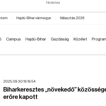
Hirdetés
yetem
Hajdú-Bihar vármegye
Választás 2026
ó
Campus
Hajdú-Bihar
Gazdaság
Közélet
Progra
2025.09.30 19:19:54
Biharkeresztes „növekedő” közössége
erőre kapott