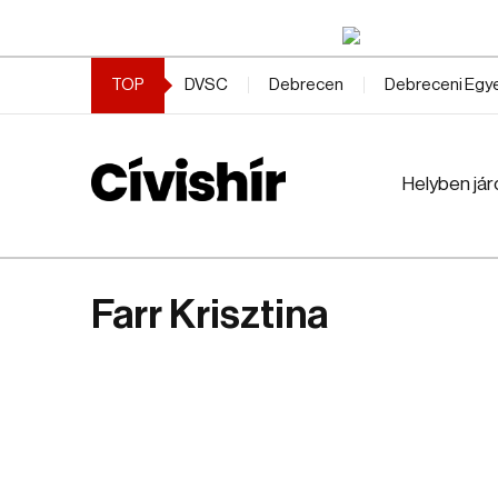
TOP
DVSC
Debrecen
Debreceni Eg
Helyben jár
Farr Krisztina