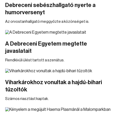
Debreceni sebészhallgató nyerte a
humorversenyt
Az orvostanhallgató meggyőzte a közönséget is.
A Debreceni Egyetem megtette
javaslatait
Rendkívüli ülést tartott a szenátus.
Viharkárokhoz vonultak a hajdú-bihari
tűzoltók
Számos riasztást kaptak.