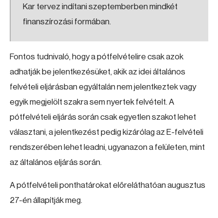
Kar tervez indítani szeptemberben mindkét
finanszírozási formában.
Fontos tudnivaló, hogy a pótfelvételire csak azok
adhatják be jelentkezésüket, akik az idei általános
felvételi eljárásban egyáltalán nem jelentkeztek vagy
egyik megjelölt szakra sem nyertek felvételt. A
pótfelvételi eljárás során csak egyetlen szakot lehet
választani, a jelentkezést pedig kizárólag az E-felvételi
rendszerében lehet leadni, ugyanazon a felületen, mint
az általános eljárás során.
A pótfelvételi ponthatárokat előreláthatóan augusztus
27-én állapítják meg.