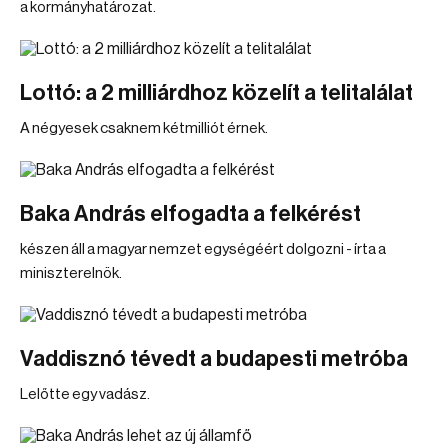
a kormányhatározat.
Lottó: a 2 milliárdhoz közelít a telitalálat
A négyesek csaknem kétmilliót érnek.
Baka András elfogadta a felkérést
készen áll a magyar nemzet egységéért dolgozni - írta a
miniszterelnök.
Vaddisznó tévedt a budapesti metróba
Lelőtte egy vadász.