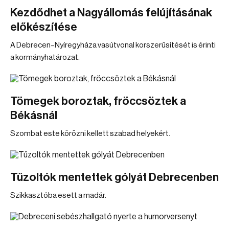
Kezdődhet a Nagyállomás felújításának
előkészítése
A Debrecen–Nyíregyháza vasútvonal korszerűsítését is érinti
a kormányhatározat.
Tömegek boroztak, fröccsöztek a
Békásnál
Szombat este körözni kellett szabad helyekért.
Tűzoltók mentettek gólyát Debrecenben
Szikkasztóba esett a madár.