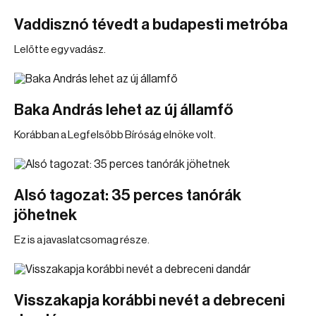
Vaddisznó tévedt a budapesti metróba
Lelőtte egy vadász.
Baka András lehet az új államfő
Korábban a Legfelsőbb Bíróság elnöke volt.
Alsó tagozat: 35 perces tanórák
jöhetnek
Ez is a javaslatcsomag része.
Visszakapja korábbi nevét a debreceni