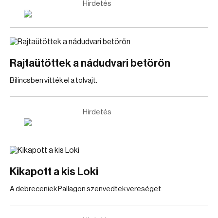
Hirdetés
Rajtaütöttek a nádudvari betörőn
Bilincsben vitték el a tolvajt.
Hirdetés
Kikapott a kis Loki
A debreceniek Pallagon szenvedtek vereséget.