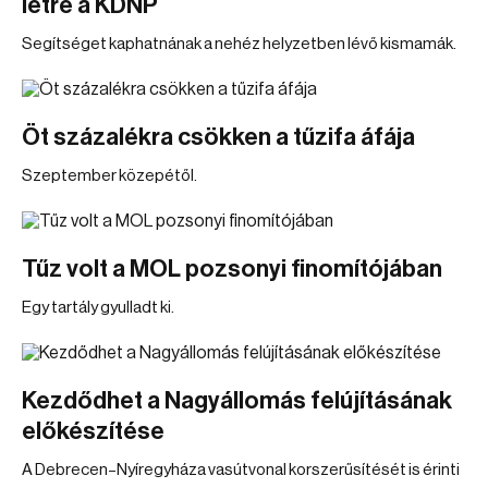
létre a KDNP
Segítséget kaphatnának a nehéz helyzetben lévő kismamák.
Öt százalékra csökken a tűzifa áfája
Szeptember közepétől.
Tűz volt a MOL pozsonyi finomítójában
Egy tartály gyulladt ki.
Kezdődhet a Nagyállomás felújításának
előkészítése
A Debrecen–Nyíregyháza vasútvonal korszerűsítését is érinti