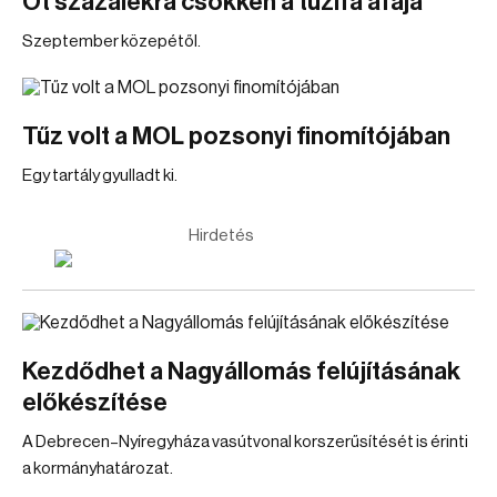
Öt százalékra csökken a tűzifa áfája
Szeptember közepétől.
Tűz volt a MOL pozsonyi finomítójában
Egy tartály gyulladt ki.
Hirdetés
Kezdődhet a Nagyállomás felújításának
előkészítése
A Debrecen–Nyíregyháza vasútvonal korszerűsítését is érinti
a kormányhatározat.