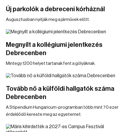
Új parkolók a debreceni kórháznál
Augusztusban nyitják meg a járművek előtt.
Megnyílt a kollégiumi jelentkezés
Debrecenben
Mintegy 1200 helyet tartanak fent a gólyáknak.
Tovább nő a külföldi hallgatók száma
Debrecenben
A Stipendium Hungaricum-programban több mint 70 ezer
érdeklődő kereste meg az egyetemet.