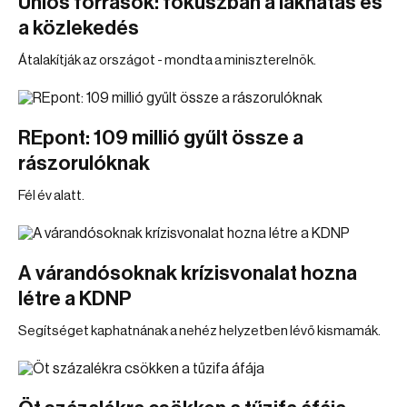
Uniós források: fókuszban a lakhatás és
a közlekedés
Átalakítják az országot - mondta a miniszterelnök.
REpont: 109 millió gyűlt össze a
rászorulóknak
Fél év alatt.
A várandósoknak krízisvonalat hozna
létre a KDNP
Segítséget kaphatnának a nehéz helyzetben lévő kismamák.