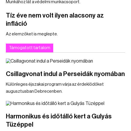
Munkához lát a védelmi munkacsoport.
Tíz éve nem volt ilyen alacsony az
infláció
Az elemzőket is meglepte.
Támogatott tartalom
Csillagvonat indul a Perseidák nyomában
Különleges éjszakai program várja az érdeklődőket
augusztusban Debrecenben.
Harmonikus és időtálló kert a Gulyás
Tüzéppel