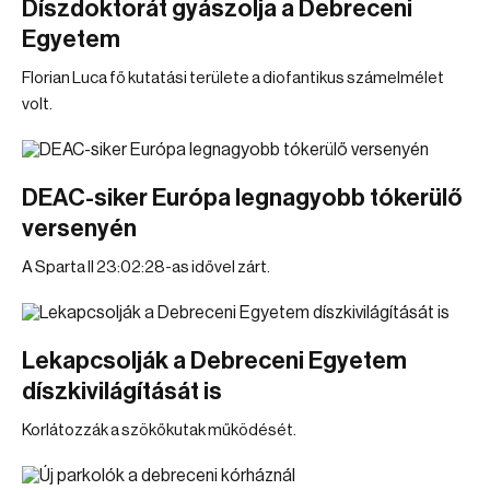
Díszdoktorát gyászolja a Debreceni
Egyetem
Florian Luca fő kutatási területe a diofantikus számelmélet
volt.
DEAC-siker Európa legnagyobb tókerülő
versenyén
A Sparta II 23:02:28-as idővel zárt.
Lekapcsolják a Debreceni Egyetem
díszkivilágítását is
Korlátozzák a szökőkutak működését.