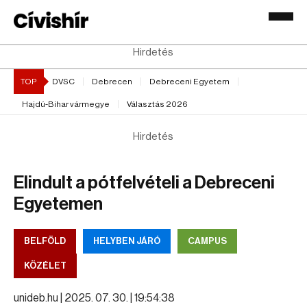
Hirdetés
TOP
DVSC
Debrecen
Debreceni Egyetem
Hajdú-Bihar vármegye
Választás 2026
Hirdetés
Elindult a pótfelvételi a Debreceni
Egyetemen
BELFÖLD
HELYBEN JÁRÓ
CAMPUS
KÖZÉLET
unideb.hu |
2025. 07. 30. | 19:54:38