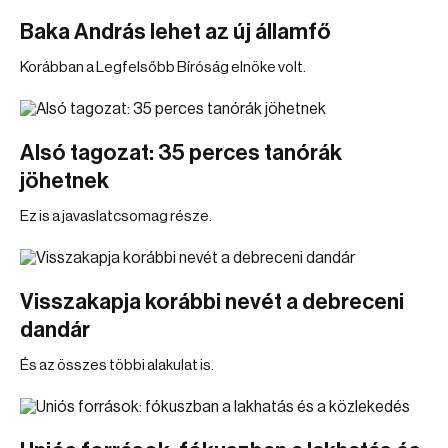
Baka András lehet az új államfő
Korábban a Legfelsőbb Bíróság elnöke volt.
Alsó tagozat: 35 perces tanórák
jöhetnek
Ez is a javaslatcsomag része.
Visszakapja korábbi nevét a debreceni
dandár
És az összes többi alakulat is.