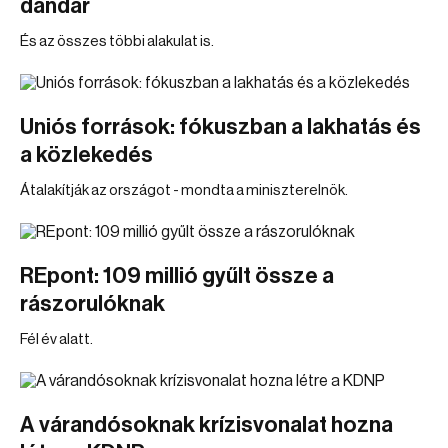
dandár
És az összes többi alakulat is.
Uniós források: fókuszban a lakhatás és
a közlekedés
Átalakítják az országot - mondta a miniszterelnök.
REpont: 109 millió gyűlt össze a
rászorulóknak
Fél év alatt.
A várandósoknak krízisvonalat hozna