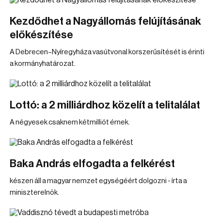
Kezdődhet a Nagyállomás felújításának
előkészítése
A Debrecen–Nyíregyháza vasútvonal korszerűsítését is érinti
a kormányhatározat.
Lottó: a 2 milliárdhoz közelít a telitalálat
A négyesek csaknem kétmilliót érnek.
Baka András elfogadta a felkérést
készen áll a magyar nemzet egységéért dolgozni - írta a
miniszterelnök.