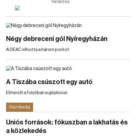
Hirdetés
Négy debreceni gól Nyíregyházán
A DEAC elhozta a három pontot.
A Tiszába csúszott egy autó
Elmerült a folyóban a gépkocsi.
Gazdaság
Uniós források: fókuszban a lakhatás és
a közlekedés