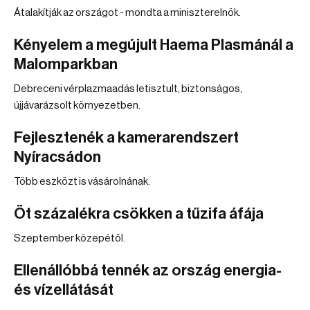
Átalakítják az országot - mondta a miniszterelnök.
Kényelem a megújult Haema Plasmánál a
Malomparkban
Debreceni vérplazmaadás letisztult, biztonságos,
újjávarázsolt környezetben.
Fejlesztenék a kamerarendszert
Nyíracsádon
Több eszközt is vásárolnának.
Öt százalékra csökken a tűzifa áfája
Szeptember közepétől.
Ellenállóbbá tennék az ország energia-
és vízellátását