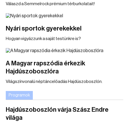
Válaszd a Semmelrock prémium térburkolatait!
Nyári sportok gyerekekkel
Hogyan vigyázzunk a saját testünkre is?
A Magyar rapszódia érkezik
Hajdúszoboszlóra
Világszínvonalú néptáncelőadás Hajdúszoboszlón.
Programok
Hajdúszoboszlón várja Szász Endre
világa