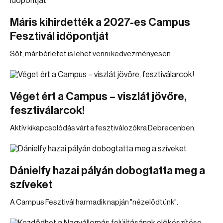
Máris kihirdették a 2027-es Campus
Fesztivál időpontját
Sőt, már bérletet is lehet venni kedvezményesen.
Véget ért a Campus – viszlát jövőre,
fesztiválarcok!
Aktív kikapcsolódás várt a fesztiválozókra Debrecenben.
Dánielfy hazai pályán dobogtatta meg a
szíveket
A Campus Fesztivál harmadik napján "nézelődtünk".