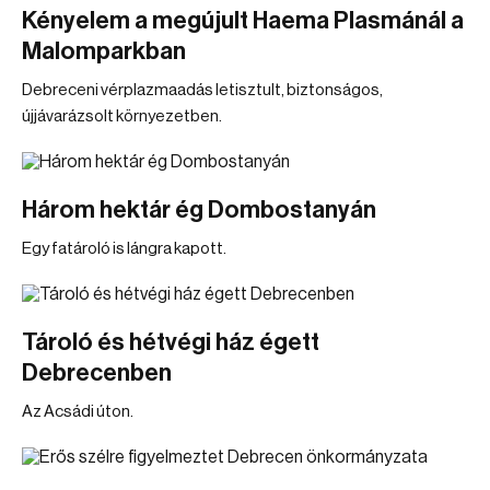
Kényelem a megújult Haema Plasmánál a
Malomparkban
Debreceni vérplazmaadás letisztult, biztonságos,
újjávarázsolt környezetben.
Három hektár ég Dombostanyán
Egy fatároló is lángra kapott.
Tároló és hétvégi ház égett
Debrecenben
Az Acsádi úton.