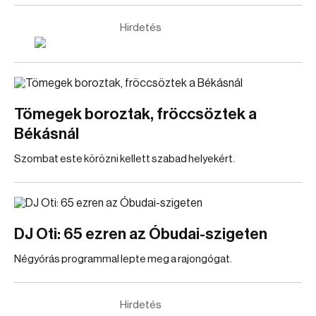
Hirdetés
Tömegek boroztak, fröccsöztek a
Békásnál
Szombat este körözni kellett szabad helyekért.
DJ Oti: 65 ezren az Óbudai-szigeten
Négyórás programmal lepte meg a rajongógat.
Hirdetés