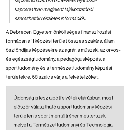
képzési kínálatról a pótfelvételi eljárással
kapcsolatban megjelent tájékoztatóból
szerezhetők részletes információk.
A Debreceni Egyetem önköltséges finanszírozási
formában a 11 képzési terület összes szakára, állami
ösztöndíjas képzésekre az agrár, a műszaki, az orvos-
és egészségtudomány, a pedagógusképzés, a
sporttudomány és a természettudomány képzési
területekre, 68 szakra várja a felvételizőket.
Újdonság is lesz a pótfelvételi eljárásban, most
először választható a sporttudomány képzési
területen a sport mentáltréner mesterszak,
melyet a Természettudományi és Technológiai