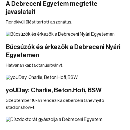
A Debreceni Egyetem megtette
javaslatait
Rendkívüli ülést tartott a szenátus.
Búcsúzók és érkezők a Debreceni Nyári
Egyetemen
Hatvanan kaptak tanúsítványt.
yoUDay: Charlie, Beton.Hofi, BSW
Szeptember 16-án rendezik a deberceni tanévnyitó
stadionshow-t.