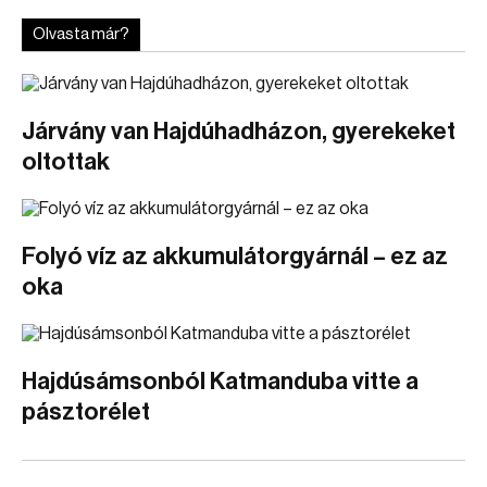
Olvasta már?
Járvány van Hajdúhadházon, gyerekeket
oltottak
Folyó víz az akkumulátorgyárnál – ez az
oka
Hajdúsámsonból Katmanduba vitte a
pásztorélet