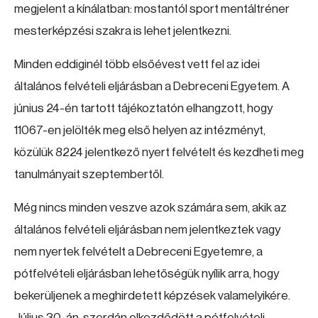
megjelent a kínálatban: mostantól sport mentáltréner
mesterképzési szakra is lehet jelentkezni.
Minden eddiginél több elsőévest vett fel az idei
általános felvételi eljárásban a Debreceni Egyetem. A
június 24-én tartott tájékoztatón elhangzott, hogy
11067-en jelölték meg első helyen az intézményt,
közülük 8224 jelentkező nyert felvételt és kezdheti meg
tanulmányait szeptembertől.
Még nincs minden veszve azok számára sem, akik az
általános felvételi eljárásban nem jelentkeztek vagy
nem nyertek felvételt a Debreceni Egyetemre, a
pótfelvételi eljárásban lehetőségük nyílik arra, hogy
bekerüljenek a meghirdetett képzések valamelyikére.
Július 30-án, szerdán elkezdődött a pótfelvételi,