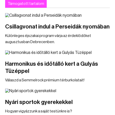
Támogatott tartalom
Csillagvonat indul a Perseidák nyomában
Különleges éjszakai program várja az érdeklődőket
augusztusban Debrecenben.
Harmonikus és időtálló kert a Gulyás
Tüzéppel
Válaszd a Semmelrock prémium térburkolatait!
Nyári sportok gyerekekkel
Hogyan vigyázzunk a saját testünkre is?