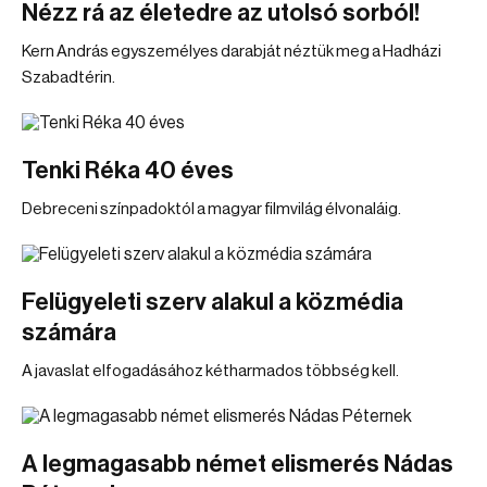
Nézz rá az életedre az utolsó sorból!
Kern András egyszemélyes darabját néztük meg a Hadházi
Szabadtérin.
Tenki Réka 40 éves
Debreceni színpadoktól a magyar filmvilág élvonaláig.
Felügyeleti szerv alakul a közmédia
számára
A javaslat elfogadásához kétharmados többség kell.
A legmagasabb német elismerés Nádas