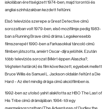
iskolában érettségizett 1974-ben, majd torontói és
angliai színházakban kezdett feltűnni.
Első televíziós szerepe a Great Detective című
sorozatban volt 1979-ben, első mozifilmje pedig 1983-
ban a Running Brave című dráma. Legsikeresebb
filmszerepét 1990-ben a Farkasokkal táncoló című
filmben játszotta, amiért Oscar-díjra jelölték. Ezután
több televíziós sorozat (Miért éppen Alaszka?,
Végtelen határok) és film következett, egyebek mellett
Bruce Willis és Samuel L. Jackson oldalán feltűnt a Die
Hard – Az élet mindig drága című akciófilmben is.
1992-ben az utolsó yahit alakította az HBO The Last of
His Tribe című drámájában. 1994-től egy
gyermeksorozatban (The Adventures of Dudley the