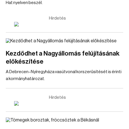
Hat nyelven beszél.
Hirdetés
Kezdődhet a Nagyállomás felújításának
előkészítése
A Debrecen–Nyíregyháza vasútvonal korszerűsítését is érinti
a kormányhatározat.
Hirdetés