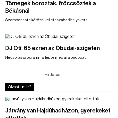
Tömegek boroztak, fröccsöztek a
Békásnál
Szombat este körözni kellett szabad helyekért.
DJ Oti: 65 ezren az Óbudai-szigeten
Négyórás programmal lepte meg a rajongógat.
Hirdetés
Olvasta már?
Járvány van Hajdúhadházon, gyerekeket