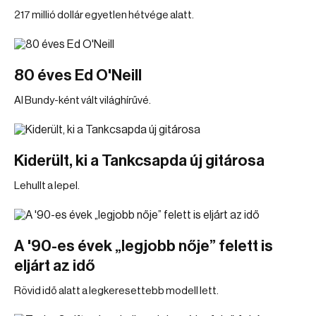
217 millió dollár egyetlen hétvége alatt.
80 éves Ed O'Neill
Al Bundy-ként vált világhírűvé.
Kiderült, ki a Tankcsapda új gitárosa
Lehullt a lepel.
A '90-es évek „legjobb nője” felett is
eljárt az idő
Rövid idő alatt a legkeresettebb modell lett.