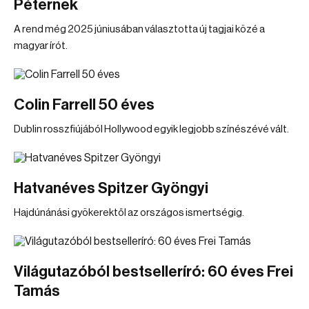
Péternek
A rend még 2025 júniusában választotta új tagjai közé a
magyar írót.
Colin Farrell 50 éves
Dublin rosszfiújából Hollywood egyik legjobb színészévé vált.
Hatvanéves Spitzer Gyöngyi
Hajdúnánási gyökerektől az országos ismertségig.
Világutazóból bestselleríró: 60 éves Frei
Tamás