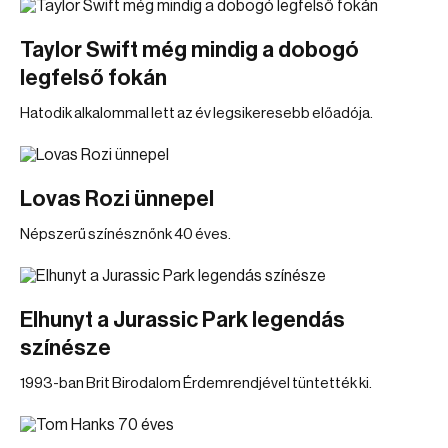
Taylor Swift még mindig a dobogó
legfelső fokán
Hatodik alkalommal lett az év legsikeresebb előadója.
Lovas Rozi ünnepel
Népszerű színésznőnk 40 éves.
Elhunyt a Jurassic Park legendás
színésze
1993-ban Brit Birodalom Érdemrendjével tüntették ki.