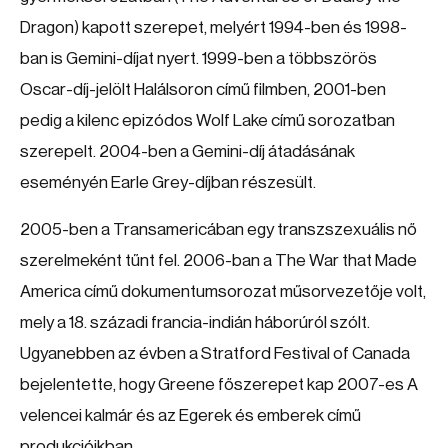
Dragon) kapott szerepet, melyért 1994-ben és 1998-
ban is Gemini-díjat nyert. 1999-ben a többszörös
Oscar-díj-jelölt Halálsoron című filmben, 2001-ben
pedig a kilenc epizódos Wolf Lake című sorozatban
szerepelt. 2004-ben a Gemini-díj átadásának
eseményén Earle Grey-díjban részesült.
2005-ben a Transamericában egy transzszexuális nő
szerelmeként tűnt fel. 2006-ban a The War that Made
America című dokumentumsorozat műsorvezetője volt,
mely a 18. századi francia-indián háborúról szólt.
Ugyanebben az évben a Stratford Festival of Canada
bejelentette, hogy Greene főszerepet kap 2007-es A
velencei kalmár és az Egerek és emberek című
produkcióikban.