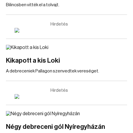
Bilincsben vitték el a tolvajt.
Hirdetés
Kikapott a kis Loki
A debreceniek Pallagon szenvedtek vereséget.
Hirdetés
Négy debreceni gól Nyíregyházán