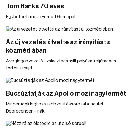
Tom Hanks 70 éves
Egybeforrt a neve Forrest Gumppal.
Az új vezetés átvette az irányítást a
közmédiában
A végleges vezető kiválasztása nyílt pályázati eljárásban
történik majd.
Búcsúztatják az Apolló mozi nagytermét
Minden idők leghosszabb vetítéssorozata indul el
Debrecenben - írják.