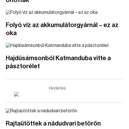
oltottak
Folyó víz az akkumulátorgyárnál – ez az
oka
Hajdúsámsonból Katmanduba vitte a
pásztorélet
Hirdetés
Rajtaütöttek a nádudvari betörőn