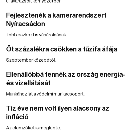
újjávarázsolt környezetben.
Fejlesztenék a kamerarendszert
Nyíracsádon
Több eszközt is vásárolnának.
Öt százalékra csökken a tűzifa áfája
Szeptember közepétől.
Ellenállóbbá tennék az ország energia-
és vízellátását
Munkához lát a védelmi munkacsoport.
Tíz éve nem volt ilyen alacsony az
infláció
Az elemzőket is meglepte.