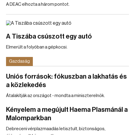
A DEAC elhozta a három pontot.
A Tiszába csúszott egy autó
Elmerült a folyóban a gépkocsi.
Gazdaság
Uniós források: fókuszban a lakhatás és
a közlekedés
Átalakítják az országot - mondta a miniszterelnök.
Kényelem a megújult Haema Plasmánál a
Malomparkban
Debreceni vérplazmaadás letisztult, biztonságos,