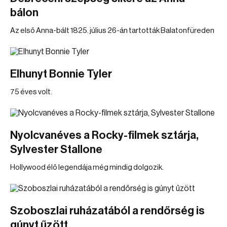
bálon
Az első Anna-bált 1825. július 26-án tartották Balatonfüreden
Elhunyt Bonnie Tyler
75 éves volt.
Nyolcvanéves a Rocky-filmek sztárja,
Sylvester Stallone
Hollywood élő legendája még mindig dolgozik.
Szoboszlai ruházatából a rendőrség is
gúnyt űzött