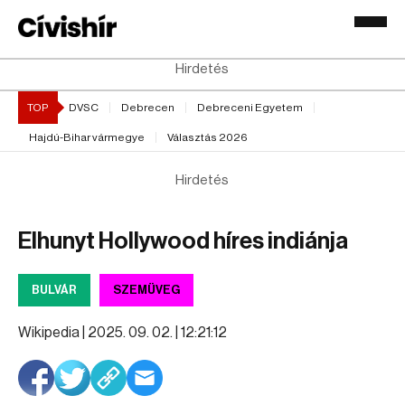
Hirdetés
TOP
DVSC
Debrecen
Debreceni Egyetem
Hajdú-Bihar vármegye
Választás 2026
Hirdetés
Elhunyt Hollywood híres indiánja
BULVÁR
SZEMÜVEG
Wikipedia |
2025. 09. 02. | 12:21:12