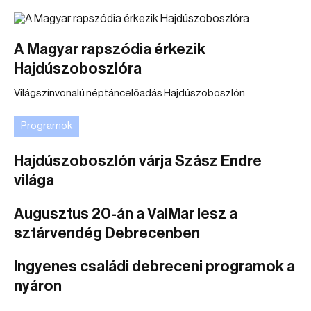
A Magyar rapszódia érkezik
Hajdúszoboszlóra
Világszínvonalú néptáncelőadás Hajdúszoboszlón.
Programok
Hajdúszoboszlón várja Szász Endre
világa
Augusztus 20-án a ValMar lesz a
sztárvendég Debrecenben
Ingyenes családi debreceni programok a
nyáron