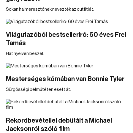
Sokan hajmeresztőnek nevezték az outfitjét.
Világutazóból bestselleríró: 60 éves Frei
Tamás
Hat nyelven beszél.
Mesterséges kómában van Bonnie Tyler
Sürgősségi bélműtéten esett át.
Rekordbevétellel debütált a Michael
Jacksonról szóló film