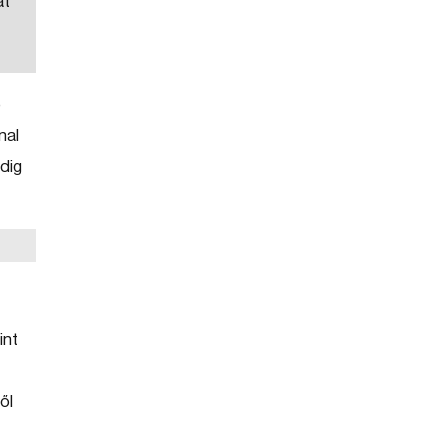
at
ó
nal
ddig
int
ől