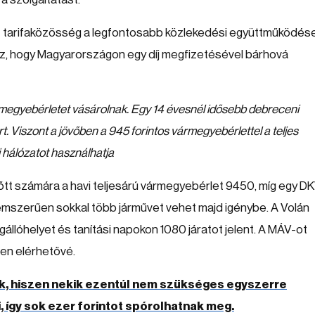
rt tarifaközösség a legfontosabb közlekedési együttműködés
ez, hogy Magyarországon egy díj megfizetésével bárhová
rmegyebérletet vásárolnak. Egy 14 évesnél idősebb debreceni
ért. Viszont a jövőben a 945 forintos vármegyebérlettel a teljes
i hálózatot használhatja
őtt számára a havi teljesárú vármegyebérlet 9450, míg egy D
elemszerűen sokkal több járművet vehet majd igénybe. A Volán
állóhelyet és tanítási napokon 1080 járatot jelent. A MÁV-ot
ben elérhetővé.
k, hiszen nekik ezentúl nem szükséges egyszerre
, így sok ezer forintot spórolhatnak meg.