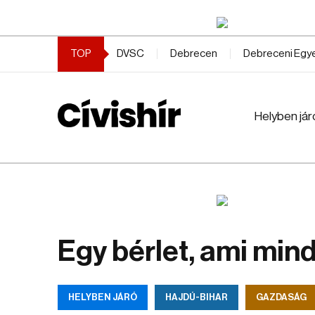
TOP
DVSC
Debrecen
Debreceni Eg
Helyben jár
Egy bérlet, ami min
HELYBEN JÁRÓ
HAJDÚ-BIHAR
GAZDASÁG