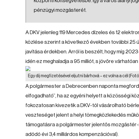
központi költségvetésbe. Így a város alanyi j
pénzügyi mozgásterét.
A DKV jelenleg 119 Mercedes dízeles és 12 elektr
közlése szerint a következő években további 25 új 
javítása érdekben. Arról is beszélt, hogy míg 2023
idén ez meghaladja a 95 milliót, s jövőre várhatóan
Egy díj megfizetésével eljutni bárhová – ez volna a cél
(Fotó
A polgármester a Debrecenben naponta megfordul
elfogadható”, ha az egyéni helyett a közösségi köz
fokozatosan kivezetik a DKV-tól vásárolható bérlet
veszteséget jelent a helyi tömegközlekedés működt
támogatásra a polgármester jelentős mozgástér-
adódó évi 3,4 milliárdos kompenzációval).