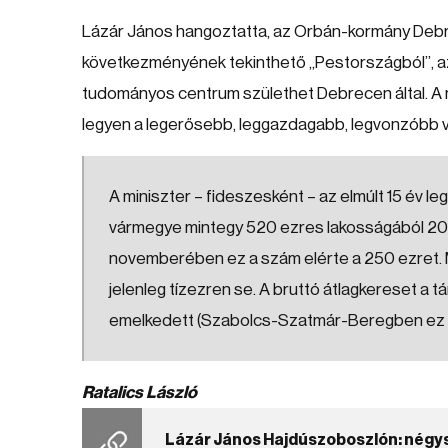
Lázár János hangoztatta, az Orbán-kormány Debrec
következményének tekinthető „Pestországból”, az
tudományos centrum születhet Debrecen által. A 
legyen a legerősebb, leggazdagabb, legvonzóbb v
A miniszter – fideszesként – az elmúlt 15 év le
vármegye mintegy 520 ezres lakosságából 201
novemberében ez a szám elérte a 250 ezret. Mí
jelenleg tízezren se. A bruttó átlagkereset a t
emelkedett (Szabolcs-Szatmár-Beregben ez 5
Ratalics László
Lázár János Hajdúszoboszlón: négy