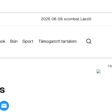
2026. 08. 08. szombat, László
mok
Bűn
Sport
Támogatott tartalom
Hi
is