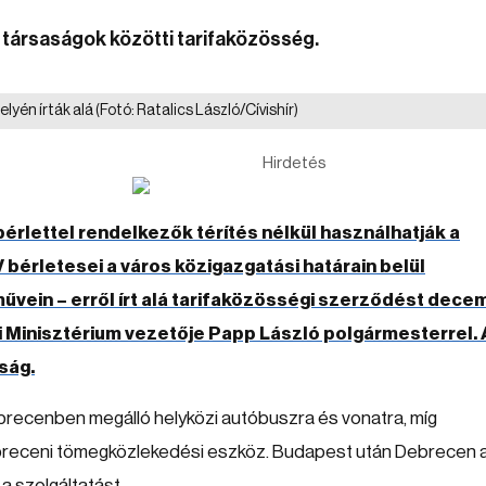
i társaságok közötti tarifaközösség.
elyén írták alá
(Fotó: Ratalics László/Cívishír)
Hirdetés
rlettel rendelkezők térítés nélkül használhatják a
bérletesei a város közigazgatási határain belül
űvein – erről írt alá tarifaközösségi szerződést dece
i Minisztérium vezetője Papp László polgármesterrel. 
ság.
brecenben megálló helyközi autóbuszra és vonatra, míg
breceni tömegközlekedési eszköz. Budapest után Debrecen 
a szolgáltatást.