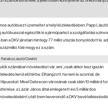
ogon számolhatna vele, s jelentősen könnyítené az önkormányz
omos autóbuszt üzemeltet a helyi közlekedésben; Papp Lászl
autóbusszal egészítik ki a járműparkot a szolgáltatási színvo
-ban a DKV járatain mintegy 77 millió utazás bonyolódott le, a
 százmillió fölé megy ez a szám.
: Ratalics László/Cívishír)
ók számában növekedést vár, ami „csak akkor lesz igazán
lekedés kerül előtérbe. Elhangzott: ha nem is azonnal, de
típusokat. Mivel Debrecen városának csak idén 10 milliárd for
etése, a Lázár János által emlegetett évi 5 milliárdos
növekedésként utalt (nem keverendő a DKV bevételkieséséb