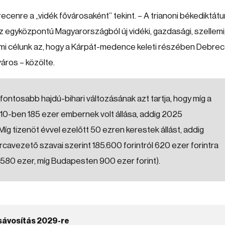
enre a „vidék fővárosaként” tekint. – A trianoni békediktát
 egyközpontú Magyarországból új vidéki, gazdasági, szellemi
mi célunk az, hogy a Kárpát-medence keleti részében Debre
áros – közölte.
gfontosabb hajdú-bihari változásának azt tartja, hogy míg a
0-ben 185 ezer embernek volt állása, addig 2025
g tizenöt évvel ezelőtt 50 ezren kerestek állást, addig
árcavezető szavai szerint 185.600 forintról 620 ezer forintra
80 ezer, míg Budapesten 900 ezer forint).
sávosítás 2029-re