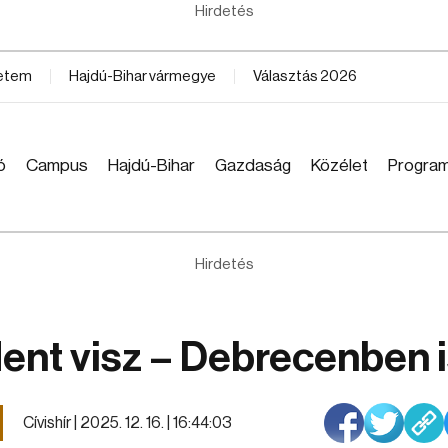
Hirdetés
yetem
Hajdú-Bihar vármegye
Választás 2026
ó
Campus
Hajdú-Bihar
Gazdaság
Közélet
Progra
Hirdetés
dent visz – Debrecenben 
Cívishír |
2025. 12. 16. | 16:44:03