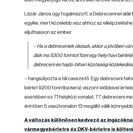
Lázár János úgy fogalmazott, a Debrecennel aláí
egyike, mert közelebb visz ahhoz az elképzelésh
eljuthasson az ember.
– Ha a debreceniek okosak, akkor a jövőben vá
diák ma 5300 forintot fizet egy helyi havi bérlet
debreceni és hajdú-bihari közösségi közlekedés
– hangsúlyozta a tárcavezető. Egy debreceni feln
bérlet 9200 forintba kerül, viszont előbbivel ért
esetében ez 71 helyközi vonalat, 77 debreceni meg
érintően 5 vasútvonalon 13 megálló válik könnyeb
A változás különösen kedvező az ingázókna
vármegyebérletre és DKV-bérletre is költeni