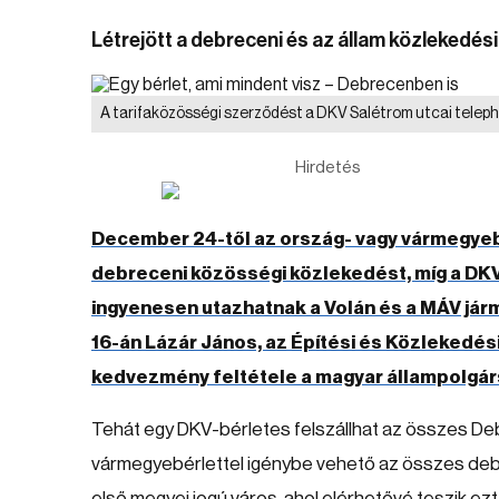
Létrejött a debreceni és az állam közlekedés
A tarifaközösségi szerződést a DKV Salétrom utcai teleph
Hirdetés
December 24-től az ország- vagy vármegyebé
debreceni közösségi közlekedést, míg a DKV 
ingyenesen utazhatnak a Volán és a MÁV járm
16-án Lázár János, az Építési és Közlekedés
kedvezmény feltétele a magyar állampolgár
Tehát egy DKV-bérletes felszállhat az összes De
vármegyebérlettel igénybe vehető az összes de
első megyei jogú város, ahol elérhetővé teszik ezt 