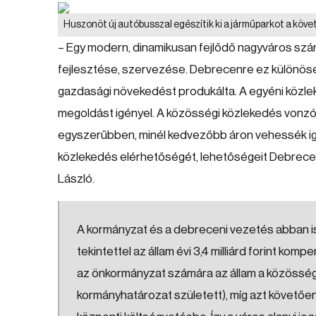
Huszonöt új autóbusszal egészítik ki a járműparkot a köv
– Egy modern, dinamikusan fejlődő nagyváros szám
fejlesztése, szervezése. Debrecenre ez különösen
gazdasági növekedést produkálta. A egyéni közle
megoldást igényel. A közösségi közlekedés vonzóbb
egyszerűbben, minél kedvezőbb áron vehessék igén
közlekedés elérhetőségét, lehetőségeit Debrec
László.
A kormányzat és a debreceni vezetés abban i
tekintettel az állam évi 3,4 milliárd forint komp
az önkormányzat számára az állam a közössé
kormányhatározat született), míg azt követőe