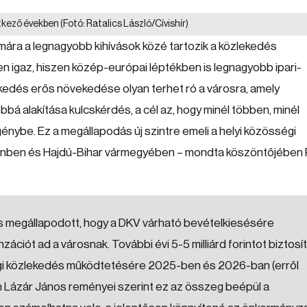
etkező években
(Fotó: Ratalics László/Cívishír)
ára a legnagyobb kihívások közé tartozik a közlekedés
 igaz, hiszen közép-európai léptékben is legnagyobb ipari-
kedés erős növekedése olyan terhet ró a városra, amely
á alakítása kulcskérdés, a cél az, hogy minél többen, minél
ybe. Ez a megállapodás új szintre emeli a helyi közösségi
enben és Hajdú-Bihar vármegyében – mondta köszöntőjében
s megállapodott, hogy a DKV várható bevételkiesésére
enzációt ad a városnak. További évi 5-5 milliárd forintot biztosít
gi közlekedés működtetésére 2025-ben és 2026-ban (erről
n Lázár János reményei szerint ez az összeg beépül a