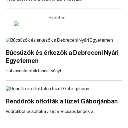
Hirdetés
Búcsúzók és érkezők a Debreceni Nyári
Egyetemen
Hatvanan kaptak tanúsítványt.
Rendőrök oltották a tüzet Gáborjánban
Vödrökből locsolták a vizet a felcsapó lángokra.