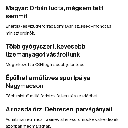
Magyar: Orbán tudta, mégsem tett
semmit
Energia- és vízügyi forradalomra van szükség - mondta a
miniszterelnök.
Több gyógyszert, kevesebb
üzemanyagot vásároltunk
Megérkezett a KSH legfrissebb jelentése.
Épülhet a műfüves sportpálya
Nagymacson
Több mint 19 millió forintos fejlesztés kezdődhet.
A rozsda őrzi Debrecen iparvágányait
Vonat már rég nincs – a sínek, a fénysorompók és a kérdések
azonban megmaradtak.