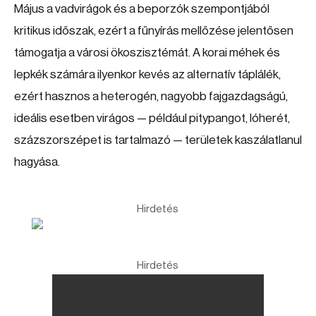
Május a vadvirágok és a beporzók szempontjából
kritikus időszak, ezért a fűnyírás mellőzése jelentősen
támogatja a városi ökoszisztémát. A korai méhek és
lepkék számára ilyenkor kevés az alternatív táplálék,
ezért hasznos a heterogén, nagyobb fajgazdagságú,
ideális esetben virágos — például pitypangot, lóherét,
százszorszépet is tartalmazó — területek kaszálatlanul
hagyása.
Hirdetés
Hirdetés