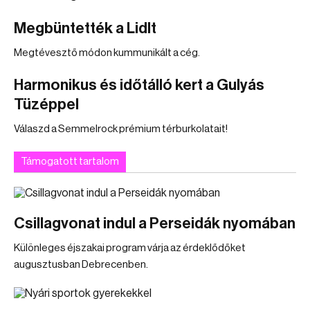
Megbüntették a Lidlt
Megtévesztő módon kummunikált a cég.
Harmonikus és időtálló kert a Gulyás
Tüzéppel
Válaszd a Semmelrock prémium térburkolatait!
Támogatott tartalom
Csillagvonat indul a Perseidák nyomában
Különleges éjszakai program várja az érdeklődőket
augusztusban Debrecenben.