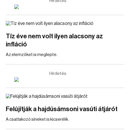
Hirdetés
Tíz éve nem volt ilyen alacsony az
infláció
Az elemzőket is meglepte.
Hirdetés
Felújítják a hajdúsámsoni vasúti átjárót
A csatlakozó síneket is kicserélik.