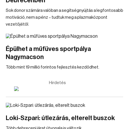
Debrecenben
Sok donor számára valóban a segítségnyújtás a legfontosabb
motiváció, nem a pénz – tudtuk meg a plazmaközpont
vezetőjétől.
Épülhet a műfüves sportpálya
Nagymacson
Több mint 19 millió forintos fejlesztés kezdődhet.
Hirdetés
Loki-Szpari: útlezárás, elterelt buszok
Több debreceni járat útvonala is változik.