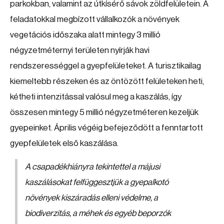
parkokban, valamint az útkísérő sávok zöldfelületein. A
feladatokkal megbízott vállalkozók a növények
vegetációs időszaka alatt mintegy 3 millió
négyzetméternyi területen nyírják havi
rendszerességgel a gyepfelületeket. A turisztikailag
kiemeltebb részeken és az öntözött felületeken heti,
kétheti intenzitással valósul meg a kaszálás, így
összesen mintegy 5 millió négyzetméteren kezeljük
gyepeinket. Április végéig befejeződött a fenntartott
gyepfelületek első kaszálása.
A csapadékhiányra tekintettel a májusi
kaszálásokat felfüggesztjük a gyepalkotó
növények kiszáradás elleni védelme, a
biodiverzitás, a méhek és egyéb beporzók