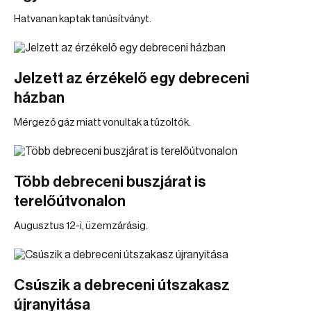
Hatvanan kaptak tanúsítványt.
Jelzett az érzékelő egy debreceni
házban
Mérgező gáz miatt vonultak a tűzoltók.
Több debreceni buszjárat is
terelőútvonalon
Augusztus 12-i, üzemzárásig.
Csúszik a debreceni útszakasz
újranyitása