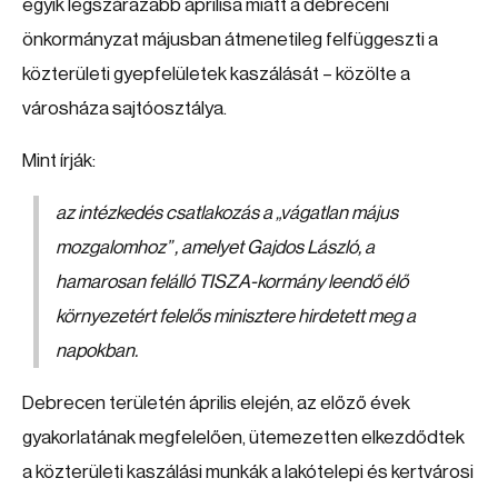
egyik legszárazabb áprilisa miatt a debreceni
önkormányzat májusban átmenetileg felfüggeszti a
közterületi gyepfelületek kaszálását – közölte a
városháza sajtóosztálya.
Mint írják:
az intézkedés csatlakozás a „vágatlan május
mozgalomhoz” , amelyet Gajdos László, a
hamarosan felálló TISZA-kormány leendő élő
környezetért felelős minisztere hirdetett meg a
napokban.
Debrecen területén április elején, az előző évek
gyakorlatának megfelelően, ütemezetten elkezdődtek
a közterületi kaszálási munkák a lakótelepi és kertvárosi