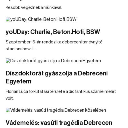
Később végeznek a munkával.
yoUDay: Charlie, Beton.Hofi, BSW
Szeptember 16-án rendezik a deberceni tanévnyitó
stadionshow-t.
Díszdoktorát gyászolja a Debreceni
Egyetem
Florian Luca fő kutatási területe a diofantikus számelmélet
volt.
Vádemelés: vasúti tragédia Debrecen