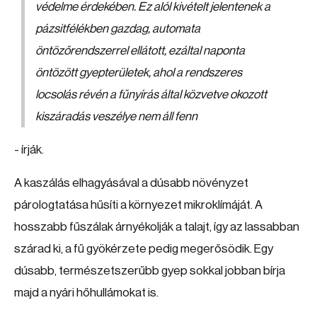
védelme érdekében. Ez alól kivételt jelentenek a
pázsitfélékben gazdag, automata
öntözőrendszerrel ellátott, ezáltal naponta
öntözött gyepterületek, ahol a rendszeres
locsolás révén a fűnyírás által közvetve okozott
kiszáradás veszélye nem áll fenn
- írják.
A kaszálás elhagyásával a dúsabb növényzet
párologtatása hűsíti a környezet mikroklímáját. A
hosszabb fűszálak árnyékolják a talajt, így az lassabban
szárad ki, a fű gyökérzete pedig megerősödik. Egy
dúsabb, természetszerűbb gyep sokkal jobban bírja
majd a nyári hőhullámokat is.