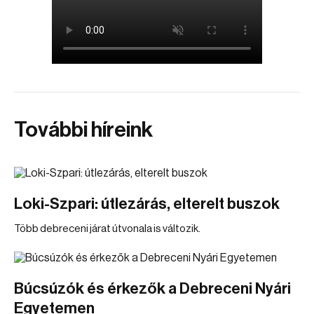
További híreink
Loki-Szpari: útlezárás, elterelt buszok
Több debreceni járat útvonala is változik.
Búcsúzók és érkezők a Debreceni Nyári
Egyetemen