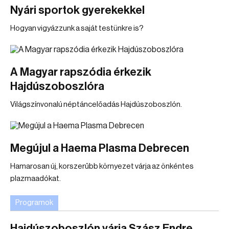
Nyári sportok gyerekekkel
Hogyan vigyázzunk a saját testünkre is?
A Magyar rapszódia érkezik
Hajdúszoboszlóra
Világszínvonalú néptáncelőadás Hajdúszoboszlón.
Megújul a Haema Plasma Debrecen
Hamarosan új, korszerűbb környezet várja az önkéntes
plazmaadókat.
Programok
Hajdúszoboszlón várja Szász Endre