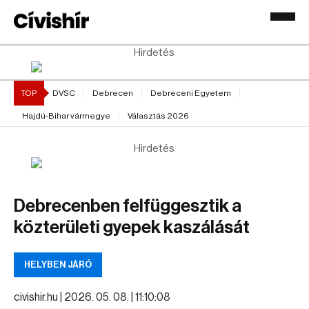
Hirdetés
TOP
DVSC
Debrecen
Debreceni Egyetem
Hajdú-Bihar vármegye
Választás 2026
Hirdetés
Debrecenben felfüggesztik a
közterületi gyepek kaszálását
HELYBEN JÁRÓ
civishir.hu |
2026. 05. 08. | 11:10:08