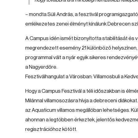
– mondta Süli András, a fesztivál programigazgatój
emlékezetes zenei élményt kínálunk Debrecen sz
A Campus idén ismét bizonyította stabilitását és v
megrendezett esemény 21 különböző helyszínen, tö
programmal vált a nyár egyik sikeres rendezvényév
a Nagyerdőre.
Fesztiválhangulat a Városban: Villamosbuli a Ked
Hogy a Campus Fesztivál a téli időszakban is élm
Milánnal villamosozásra hívja a debreceni diákokat. 
az Aquaticum villamos megállóban lehetséges. Külön
ahonnan a legtöbben érkeztek, jelentős kedvezmé
regisztrációhoz kötött.