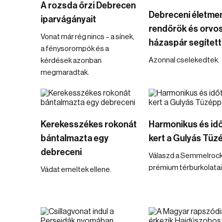
A rozsda őrzi Debrecen
Debreceni életme
iparvágányait
rendőrök és orvo
Vonat már rég nincs – a sínek,
házaspár segített
a fénysorompók és a
Azonnal cselekedtek.
kérdések azonban
megmaradtak.
Kerekesszékes rokonát
Harmonikus és idő
bántalmazta egy
kert a Gulyás Tüz
debreceni
Válaszd a Semmelroc
prémium térburkolatai
Vádat emeltek ellene.