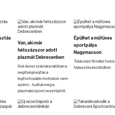
osztás
Épülhet a műfüves
Van, aki már
sportpálya
hétszázszor adott
Nagymacson
plazmát Debrecenben
Több mint 19 millió forin
Sok donor számára valóban a
fejlesztés kezdődhet.
segítségnyújtás a
legfontosabb motiváció, nem
a pénz – tudtuk meg a
plazmaközpont vezetőjétől.