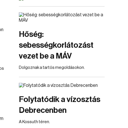
Hőség:
sebességkorlátozást
vezet be a MÁV
Dolgoznak a tartós megoldásokon.
tos
Folytatódik a vízosztás
Debrecenben
A Kossuth téren.