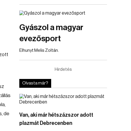
Gyászol a magyar
evezősport
Elhunyt Melis Zoltán.
zott
Hirdetés
Olvasta már?
sz
zállás
la,
s, de
Van, aki már hétszázszor adott
plazmát Debrecenben