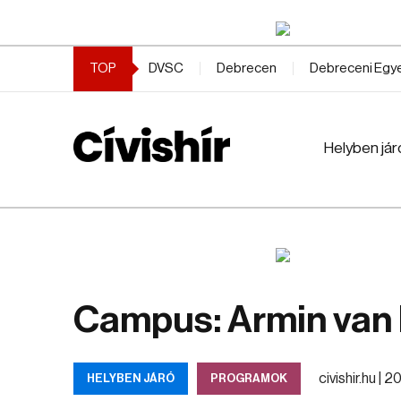
TOP
DVSC
Debrecen
Debreceni Eg
Helyben jár
Campus: Armin van 
civishir.hu |
202
HELYBEN JÁRÓ
PROGRAMOK