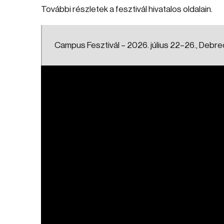
További részletek a fesztivál hivatalos oldalain.
Campus Fesztivál – 2026. július 22–26., Debr