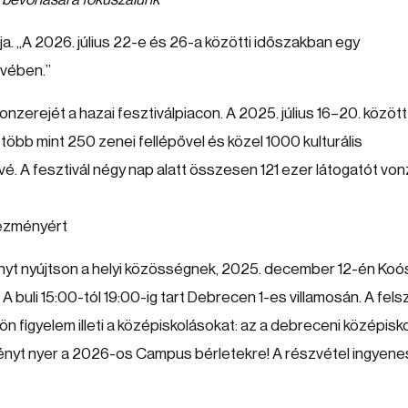
a. „A 2026. július 22-e és 26-a közötti időszakban egy
ívében.”
onzerejét a hazai fesztiválpiacon. A 2025. július 16–20. között
bb mint 250 zenei fellépővel és közel 1000 kulturális
é. A fesztivál négy nap alatt összesen 121 ezer látogatót von
vezményért
ényt nyújtson a helyi közösségnek, 2025. december 12-én Koó
A buli 15:00-tól 19:00-ig tart Debrecen 1-es villamosán. A fels
 figyelem illeti a középiskolásokat: az a debreceni középisko
nyt nyer a 2026-os Campus bérletekre! A részvétel ingyene