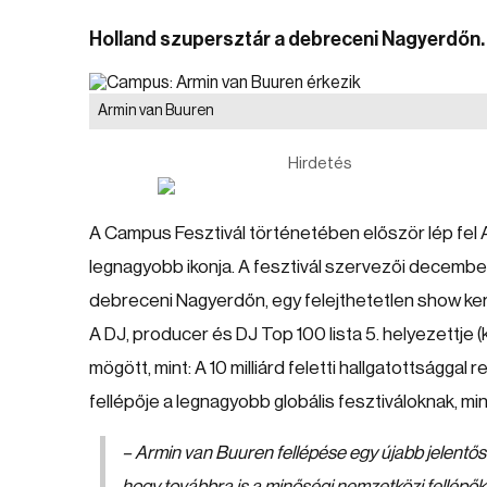
Holland szupersztár a debreceni Nagyerdőn.
Armin van Buuren
Hirdetés
A Campus Fesztivál történetében először lép fel Ar
legnagyobb ikonja. A fesztivál szervezői december 
debreceni Nagyerdőn, egy felejthetetlen show ke
A DJ, producer és DJ Top 100 lista 5. helyezettje 
mögött, mint: A 10 milliárd feletti hallgatottságga
fellépője a legnagyobb globális fesztiváloknak, mi
– Armin van Buuren fellépése egy újabb jelentős
hogy továbbra is a minőségi nemzetközi fellép