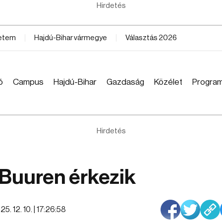
Hirdetés
yetem
Hajdú-Bihar vármegye
Választás 2026
ó
Campus
Hajdú-Bihar
Gazdaság
Közélet
Progra
Hirdetés
Buuren érkezik
5. 12. 10. | 17:26:58