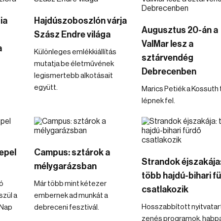
ia
Hajdúszoboszlón várja
Augusztus 20-án a
Szász Endre világa
ValMar lesz a
a
Különleges emlékkiállítás
sztárvendég
mutatja be életművének
Debrecenben
legismertebb alkotásait
együtt.
Marics Petiék a Kossuth 
lépnek fel.
epel
Campus: sztárok a
Strandok éjszakája
mélygarázsban
több hajdú-bihari f
tó
Már több mint kétezer
csatlakozik
zül a
embernek ad munkát a
Hosszabbított nyitvatar
 Nap
debreceni fesztivál.
zenés programok, habpar