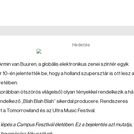
Hirdetés
min van Buuren, a globális elektronikus zenei színtér egyik
10-én jelentették be, hogy a holland szupersztár is ott lesz 
retében.
(korábban ötszörös világelső) olyan tényekkel rendelkezik a há
l rendelkező „Blah Blah Blah” sikerdal producere. Rendszeres
nt a Tomorrowland és az Ultra Music Festival.
 lépés a Campus Fesztivál életében. Ez a bejelentés azt mutatja,
ők bevonására fókuszálunk