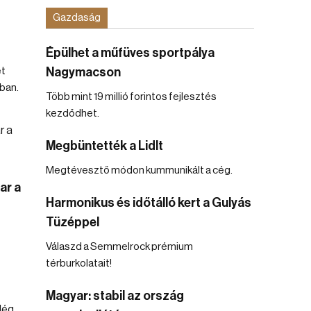
Gazdaság
Épülhet a műfüves sportpálya
et
Nagymacson
ban.
Több mint 19 millió forintos fejlesztés
kezdődhet.
Megbüntették a Lidlt
Megtévesztő módon kummunikált a cég.
ar a
Harmonikus és időtálló kert a Gulyás
Tüzéppel
Válaszd a Semmelrock prémium
térburkolatait!
Magyar: stabil az ország