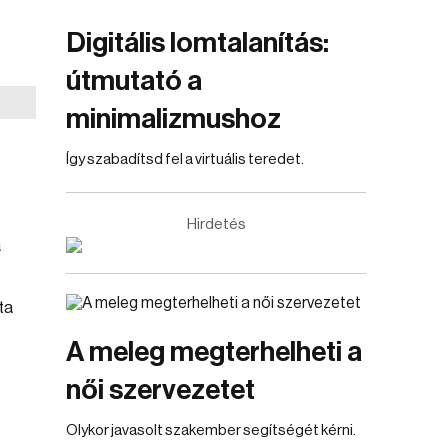
Digitális lomtalanítás:
útmutató a
minimalizmushoz
Így szabadítsd fel a virtuális teredet.
Hirdetés
a
ta
A meleg megterhelheti a
női szervezetet
Olykor javasolt szakember segítségét kérni.