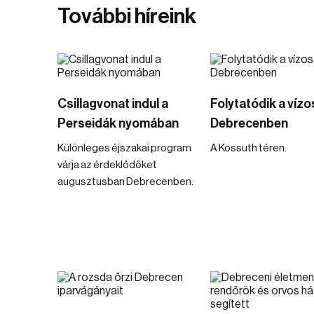
További híreink
Csillagvonat indul a
Folytatódik a víz
Perseidák nyomában
Debrecenben
Különleges éjszakai program
A Kossuth téren.
várja az érdeklődőket
augusztusban Debrecenben.