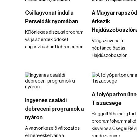
Csillagvonat indul a
A Magyar rapszód
Perseidák nyomában
érkezik
Hajdúszoboszlór
Különleges éjszakai program
várja az érdeklődőket
Világszínvonalú
augusztusban Debrecenben.
néptáncelőadás
Hajdúszoboszlón.
A folyóparton ünn
Ingyenes családi
Tiszacsege
debreceni programok a
Reggeltől hajnalig tar
nyáron
programfolyammal kés
A vagyonkezelő változatos
kisváros a Csegei Rév
élményekkel várja a
rendezvényre.