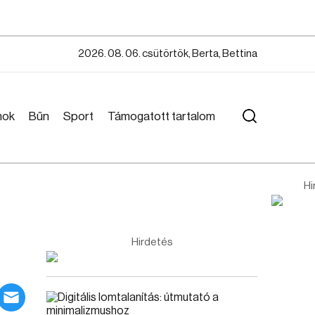
2026. 08. 06. csütörtök, Berta, Bettina
mok
Bűn
Sport
Támogatott tartalom
Hi
Hirdetés