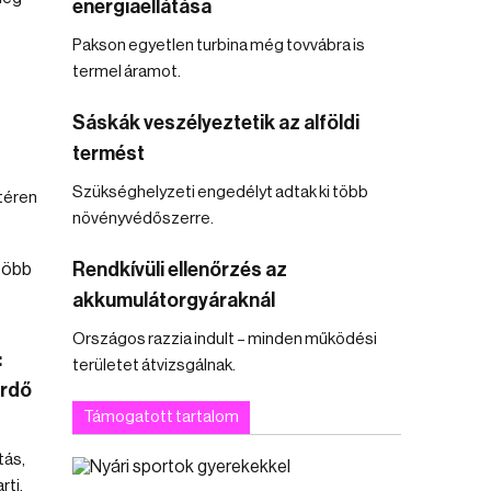
energiaellátása
Pakson egyetlen turbina még tovvábra is
termel áramot.
Sáskák veszélyeztetik az alföldi
termést
Szükséghelyzeti engedélyt adtak ki több
téren
növényvédőszerre.
Rendkívüli ellenőrzés az
akkumulátorgyáraknál
Országos razzia indult – minden működési
:
területet átvizsgálnak.
ürdő
Támogatott tartalom
tás,
ti,