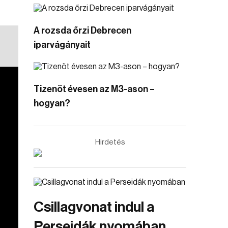
A rozsda őrzi Debrecen
iparvágányait
Tizenöt évesen az M3-ason –
hogyan?
Hirdetés
Csillagvonat indul a
Perseidák nyomában