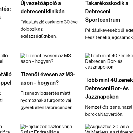
Új vezetőápoló a
Takarékoskodik a
ntés:
debreceni klinikán
Debreceni
s
Sportcentrum
Tálas László csaknem 30 éve
dolgozik az
Például kevesebb új jeg
egészségügyben.
készítenek a jégcsarnok
tálló
Tizenöt évesen az M3-
Több mint 40 zenek
éppel
ason – hogyan?
Debreceni Bor- és
k
Tizenegy jogsértés miatt
Jazznapokon
t!
nyomoznak a furgontolvaj
Nemzetközi zene, hazai
gyerek ellen Debrecenben.
borok a Nagyerdőn.