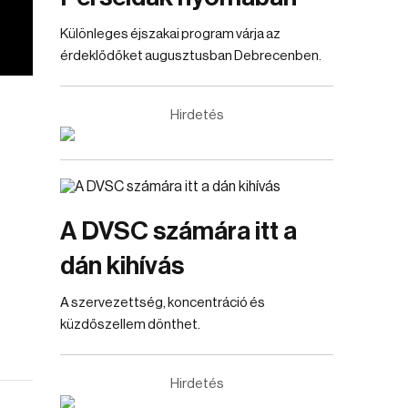
Különleges éjszakai program várja az
érdeklődőket augusztusban Debrecenben.
Hirdetés
A DVSC számára itt a
dán kihívás
A szervezettség, koncentráció és
küzdőszellem dönthet.
Hirdetés