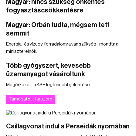
Magyar: nincs szükség önkéntes
fogyasztáscsökkentésre
Magyar: Orbán tudta, mégsem tett
semmit
Energia- és vízügyi forradalomra van szükség - mondta a
miniszterelnök.
Több gyógyszert, kevesebb
üzemanyagot vásároltunk
Megérkezett a KSH legfrissebb jelentése.
Támogatott tartalom
Csillagvonat indul a Perseidák nyomában