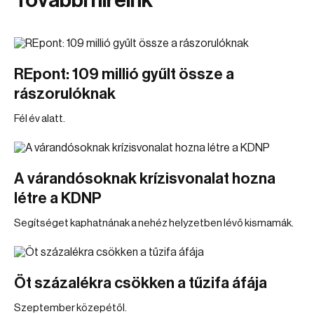
További híreink
REpont: 109 millió gyűlt össze a
rászorulóknak
Fél év alatt.
A várandósoknak krízisvonalat hozna
létre a KDNP
Segítséget kaphatnának a nehéz helyzetben lévő kismamák.
Öt százalékra csökken a tűzifa áfája
Szeptember közepétől.