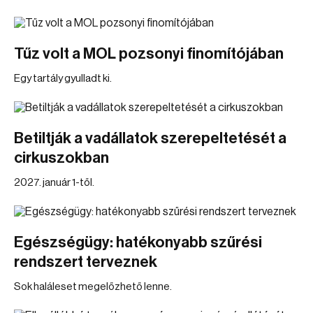
Tűz volt a MOL pozsonyi finomítójában
Egy tartály gyulladt ki.
Betiltják a vadállatok szerepeltetését a
cirkuszokban
2027. január 1-től.
Egészségügy: hatékonyabb szűrési
rendszert terveznek
Sok haláleset megelőzhető lenne.