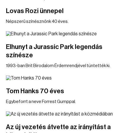
Lovas Rozi ünnepel
Népszerű színésznőnk 40 éves.
Elhunyt a Jurassic Park legendás
színésze
1993-ban Brit Birodalom Érdemrendjével tüntették ki.
Tom Hanks 70 éves
Egybeforrt a neve Forrest Gumppal.
Az új vezetés átvette az irányítást a