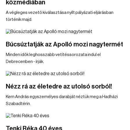
közmédiában
A végleges vezető kiválasztása nyílt pályázati eljárásban
történik majd.
Búcsúztatják az Apolló mozi nagytermét
Minden idők leghosszabb vetítéssorozata indul el
Debrecenben - írják.
Nézz rá az életedre az utolsó sorból!
Kern András egyszemélyes darabját néztük meg a Hadházi
Szabadtérin.
Tenki Réka 40 éves