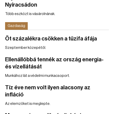
Nyíracsádon
Több eszközt is vásárolnának.
Gazdaság
Öt százalékra csökken a tűzifa áfája
Szeptember közepétől.
Ellenállóbbá tennék az ország energia-
és vízellátását
Munkához lát a védelmi munkacsoport.
Tíz éve nem volt ilyen alacsony az
infláció
Az elemzőket is meglepte.