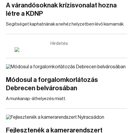
A várandósoknak krízisvonalat hozna
létre a KDNP
Segítséget kaphatnának a nehéz helyzetben lévő kismamák.
Hirdetés
Módosul a forgalomkorlátozás
Debrecen belvárosában
A munkanap-áthelyezés miatt.
Fejlesztenék a kamerarendszert