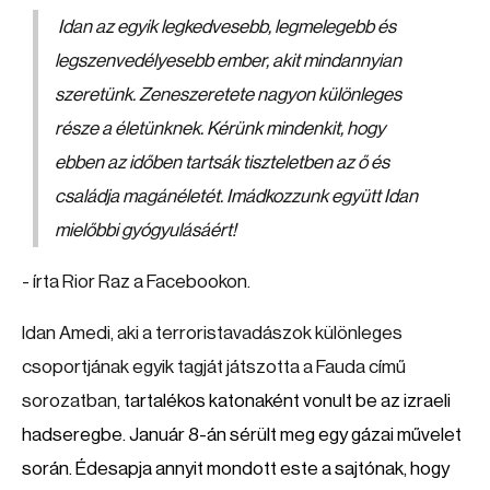
Idan az egyik legkedvesebb, legmelegebb és
legszenvedélyesebb ember, akit mindannyian
szeretünk. Zeneszeretete nagyon különleges
része a életünknek. Kérünk mindenkit, hogy
ebben az időben tartsák tiszteletben az ő és
családja magánéletét. Imádkozzunk együtt Idan
mielőbbi gyógyulásáért!
- írta Rior Raz a Facebookon.
Idan Amedi, aki a terroristavadászok különleges
csoportjának egyik tagját játszotta a Fauda című
sorozatban,
tartalékos katonaként vonult be az izraeli
hadseregbe. Január 8-án sérült meg egy gázai művelet
során. Édesapja annyit mondott este a sajtónak, hogy