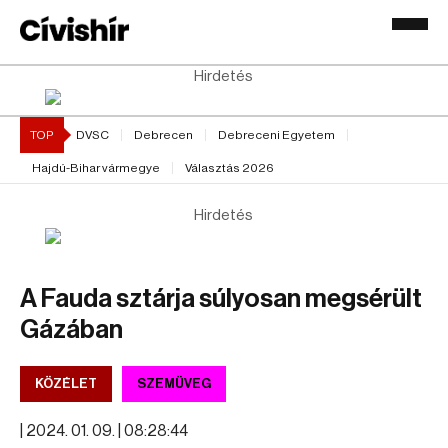
Hirdetés
TOP
DVSC
Debrecen
Debreceni Egyetem
Hajdú-Bihar vármegye
Választás 2026
Hirdetés
A Fauda sztárja súlyosan megsérült
Gázában
KÖZÉLET
SZEMÜVEG
|
2024. 01. 09. | 08:28:44