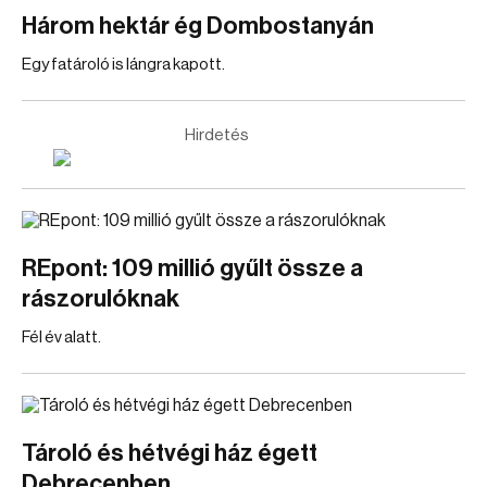
Három hektár ég Dombostanyán
Egy fatároló is lángra kapott.
Hirdetés
REpont: 109 millió gyűlt össze a
rászorulóknak
Fél év alatt.
Tároló és hétvégi ház égett
Debrecenben