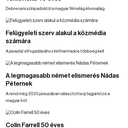
Debreceni színpadoktól a magyar filmvilág élvonaláig.
Felügyeleti szerv alakul a közmédia
számára
A javaslat elfogadásához kétharmados többség kell.
A legmagasabb német elismerés Nádas
Péternek
A rend még 2025 júniusában választotta új tagjai közé a
magyar írót.
Colin Farrell 50 éves