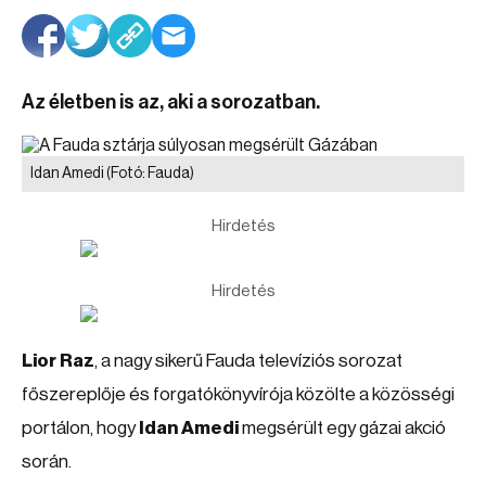
Az életben is az, aki a sorozatban.
Idan Amedi
(Fotó: Fauda)
Hirdetés
Hirdetés
Lior Raz
, a nagy sikerű Fauda televíziós sorozat
főszereplője és forgatókönyvírója közölte a közösségi
portálon, hogy
Idan Amedi
megsérült egy gázai akció
során.