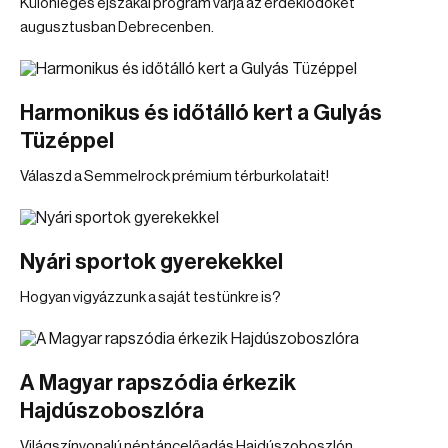
Különleges éjszakai program várja az érdeklődőket
augusztusban Debrecenben.
Harmonikus és időtálló kert a Gulyás
Tüzéppel
Válaszd a Semmelrock prémium térburkolatait!
Nyári sportok gyerekekkel
Hogyan vigyázzunk a saját testünkre is?
A Magyar rapszódia érkezik
Hajdúszoboszlóra
Világszínvonalú néptáncelőadás Hajdúszoboszlón.