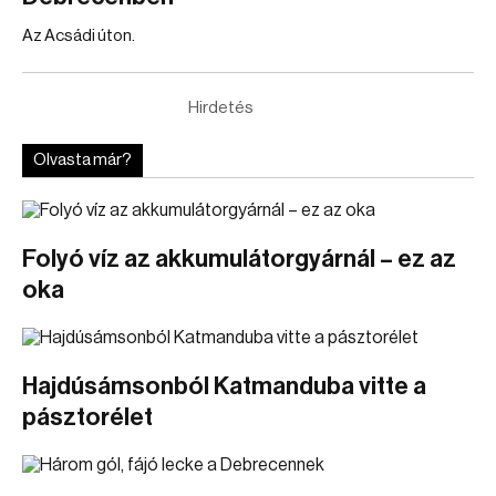
Az Acsádi úton.
Hirdetés
Olvasta már?
Folyó víz az akkumulátorgyárnál – ez az
oka
Hajdúsámsonból Katmanduba vitte a
pásztorélet