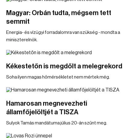
Magyar: Orbán tudta, mégsem tett
semmit
Energia- és vízügyi forradalomra van szükség - mondta a
miniszterelnök.
Kékestetőn is megdőlt a melegrekord
Soha ilyen magas hőmérsékletet nem mértek még.
Hamarosan megnevezheti
államfőjelöltjét a TISZA
Sulyok Tamás mandátuma július 20-án szűnt meg.