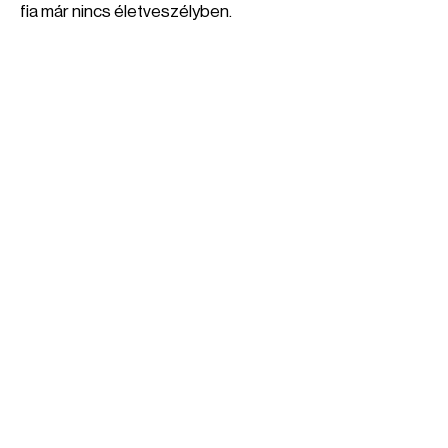
fia már nincs életveszélyben.