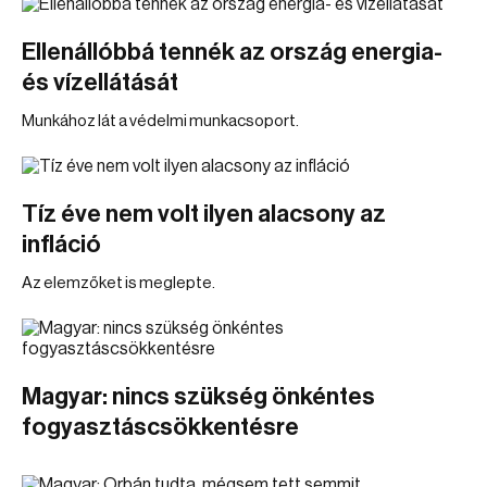
Ellenállóbbá tennék az ország energia-
és vízellátását
Munkához lát a védelmi munkacsoport.
Tíz éve nem volt ilyen alacsony az
infláció
Az elemzőket is meglepte.
Magyar: nincs szükség önkéntes
fogyasztáscsökkentésre