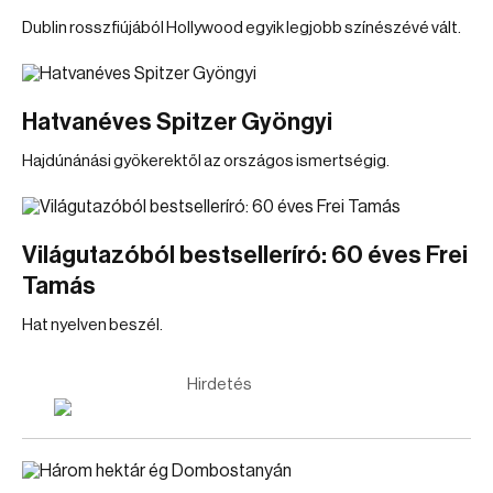
Dublin rosszfiújából Hollywood egyik legjobb színészévé vált.
Hatvanéves Spitzer Gyöngyi
Hajdúnánási gyökerektől az országos ismertségig.
Világutazóból bestselleríró: 60 éves Frei
Tamás
Hat nyelven beszél.
Hirdetés