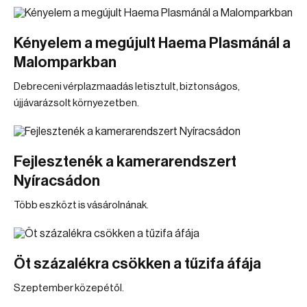
Kényelem a megújult Haema Plasmánál a
Malomparkban
Debreceni vérplazmaadás letisztult, biztonságos,
újjávarázsolt környezetben.
Fejlesztenék a kamerarendszert
Nyíracsádon
Több eszközt is vásárolnának.
Öt százalékra csökken a tűzifa áfája
Szeptember közepétől.