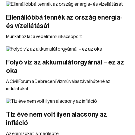
Ellenállóbbá tennék az ország energia-
és vízellátását
Munkához lát a védelmi munkacsoport.
Folyó víz az akkumulátorgyárnál – ez az
oka
A Civil Fórum a Debreceni Vízmű válaszával hűtené az
indulatokat.
Tíz éve nem volt ilyen alacsony az
infláció
Az elemzőket is meglepte.