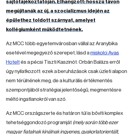
sajtótájékoztatóján. Elhangzott: hosszú távon
megújítanák az új, a szocializmus idején az
épülethez toldott szárnyat, amelyet
kollégiumként működtetnének.
Az MCC több egyetemvárosban vállal az Aranybika
esetével megegyező szerepet, lásd a
miskolci Avas
Hotelt
és a pécsi Tiszti Kaszinót. Orbán Balázs erről
úgy nyilatkozott: ezek a beruházások csak üzleti alapon
nem térülnének meg, de a kulturális értékmentés
szempontjából stratégiai jelentőségű, megmentésre
méltó ingatlanokról van szó.
Az MCC országszerte és határon túl is bővíti komplex
tehetséggondozó programját
(mely során több ezer
magyar fiatalnak kínálnak ingyenes, gyakorlatorientált,