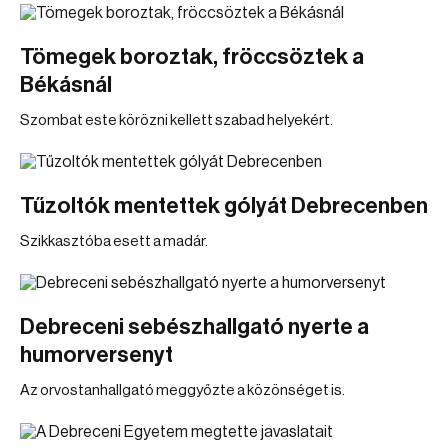
Tömegek boroztak, fröccsöztek a
Békásnál
Szombat este körözni kellett szabad helyekért.
Tűzoltók mentettek gólyát Debrecenben
Szikkasztóba esett a madár.
Debreceni sebészhallgató nyerte a
humorversenyt
Az orvostanhallgató meggyőzte a közönséget is.