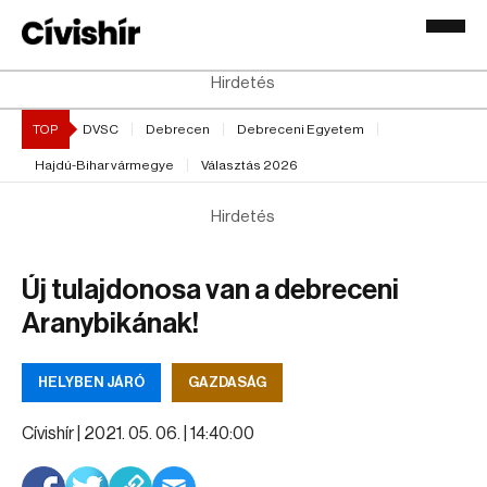
Hirdetés
TOP
DVSC
Debrecen
Debreceni Egyetem
Hajdú-Bihar vármegye
Választás 2026
Hirdetés
Új tulajdonosa van a debreceni
Aranybikának!
HELYBEN JÁRÓ
GAZDASÁG
Cívishír |
2021. 05. 06. | 14:40:00