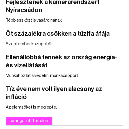
Fejlesztenék a kamerarendszert
Nyíracsádon
Több eszközt is vásárolnának.
Öt százalékra csökken a tűzifa áfája
Szeptember közepétől.
Ellenállóbbá tennék az ország energia-
és vízellátását
Munkához lát a védelmi munkacsoport.
Tíz éve nem volt ilyen alacsony az
infláció
Az elemzőket is meglepte.
Támogatott tartalom