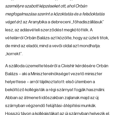
személyre szabott képzéseket ott, ahol Orbán
megfogalmazása szerint a közoktatás és a felsőoktatás
véget ér)
; az Aranybika a debreceni „főhadiszállásuk”
lesz, az adásvételi szerződést megkötötték. A
vételárról Orbán Balázs azt közölte, hogy az üzleti titok,
de mind az eladói, mind a vevői oldal azt mondhatja:
„korrekt”.
A szálloda üzemeltetéséről a Cívishír kérdésére Orbán
Balázs – aki a Miniszterelnökséget vezető miniszter
helyettese – arról tájékoztatott: első ütemben a
beköltöző kollégisták a régi szárnyat fogják használni.
Abban az átmeneti időszakban zajlanak majd az új
szárnyban végzendő felújítási-átépítési munkák.
Hosszú távon a kollégistákat az új szárnyban helyezik el.