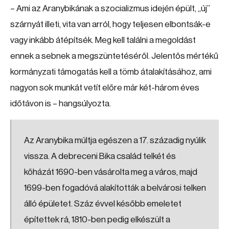
– Ami az Aranybikának a szocializmus idején épült, „új”
szárnyát illeti, vita van arról, hogy teljesen elbontsák-e
vagy inkább átépítsék. Meg kell találni a megoldást
ennek a sebnek a megszüntetéséről. Jelentős mértékű
kormányzati támogatás kell a tömb átalakításához, ami
nagyon sok munkát vetít előre már két-három éves
időtávon is – hangsúlyozta.
Az Aranybika múltja egészen a 17. századig nyúlik
vissza. A debreceni Bika család telkét és
kőházát 1690-ben vásárolta meg a város, majd
1699-ben fogadóvá alakították a belvárosi telken
álló épületet. Száz évvel később emeletet
építettek rá, 1810-ben pedig elkészült a