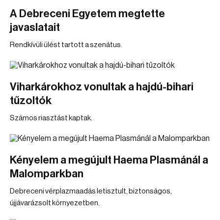
A Debreceni Egyetem megtette
javaslatait
Rendkívüli ülést tartott a szenátus.
Viharkárokhoz vonultak a hajdú-bihari
tűzoltók
Számos riasztást kaptak.
Kényelem a megújult Haema Plasmánál a
Malomparkban
Debreceni vérplazmaadás letisztult, biztonságos,
újjávarázsolt környezetben.