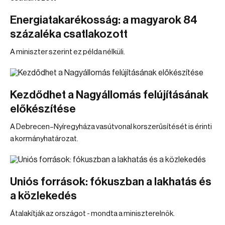
Energiatakarékosság: a magyarok 84
százaléka csatlakozott
A miniszter szerint ez példa nélküli.
Kezdődhet a Nagyállomás felújításának
előkészítése
A Debrecen–Nyíregyháza vasútvonal korszerűsítését is érinti
a kormányhatározat.
Uniós források: fókuszban a lakhatás és
a közlekedés
Átalakítják az országot - mondta a miniszterelnök.