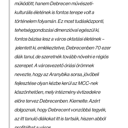
működött, hanem Debrecen művészeti-
kulturális életének is fontos terepe volt a
történelem folyamán. Ez most tudásközponti,
tehetséggondozási dimenzióval egészül ki,
fontos bázisa lesz a város oktatási életének –
jelentett ki, emlékeztetve, Debrecenben 70 ezer
diák tanul, de szeretnék tovább növelni e régiós
szerepet. A városvezető óriási örömnek
nevezte, hogy az Aranybika sorsa, jövőbeli
fejlesztése olyan kézbe kerül az MCC-nek
köszönhetően, mely intézmény évtizedekre
előre tervez Debrecenben. Kiemelte: Azért
dolgoznak, hogy Debrecent vonzóbbá tegyék,
az itt tanuló diákokat itt is tartsák, hiszen abból
profitálhat a város.