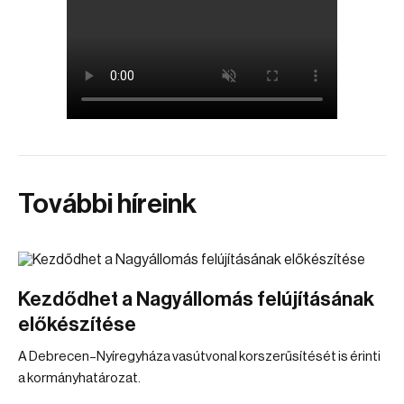
További híreink
Kezdődhet a Nagyállomás felújításának
előkészítése
A Debrecen–Nyíregyháza vasútvonal korszerűsítését is érinti
a kormányhatározat.