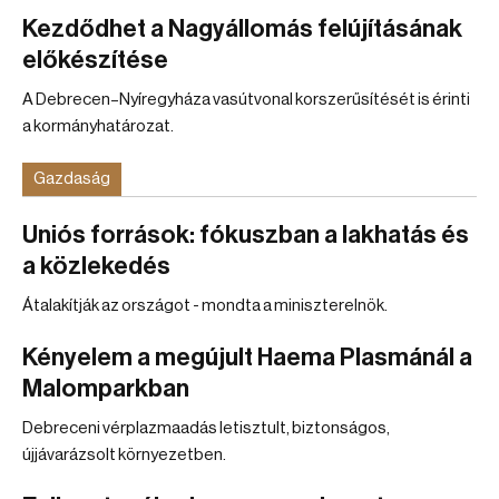
Kezdődhet a Nagyállomás felújításának
előkészítése
A Debrecen–Nyíregyháza vasútvonal korszerűsítését is érinti
a kormányhatározat.
Gazdaság
Uniós források: fókuszban a lakhatás és
a közlekedés
Átalakítják az országot - mondta a miniszterelnök.
Kényelem a megújult Haema Plasmánál a
Malomparkban
Debreceni vérplazmaadás letisztult, biztonságos,
újjávarázsolt környezetben.