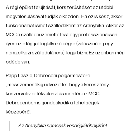
A régi épület felújítását, korszerűsítését ez utóbbi
megvalósulásával tudják elkezdeni. Ha ez is kész, akkor
funkcionálhat ismét szállodaként az Aranybika. Akkor az
MCC a szállodaüzemeltetést egy professzionálisan
ilyen üzletággal foglalkozó cégre (valószínűleg egy
nemzetközi szállodaláncra) fogja bízni. Ez azonban még
odébb van.
Papp László, Debreceni polgármestere
„messzemenőkig üdvözölte”, hogy a keresztény-
konzervatív értékválasztás mentén az MCC
Debrecenben is gondoskodik a tehetségek
képzéséről.
– Az Aranybika nemcsak vendéglátóhelyként