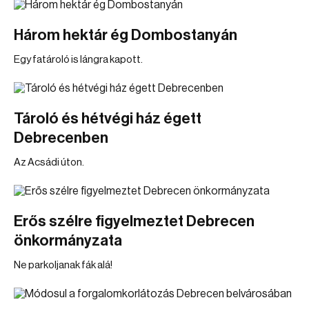
Három hektár ég Dombostanyán
Egy fatároló is lángra kapott.
Tároló és hétvégi ház égett
Debrecenben
Az Acsádi úton.
Erős szélre figyelmeztet Debrecen
önkormányzata
Ne parkoljanak fák alá!