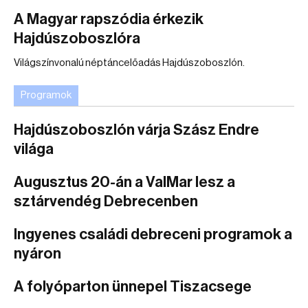
A Magyar rapszódia érkezik
Hajdúszoboszlóra
Világszínvonalú néptáncelőadás Hajdúszoboszlón.
Programok
Hajdúszoboszlón várja Szász Endre
világa
Augusztus 20-án a ValMar lesz a
sztárvendég Debrecenben
Ingyenes családi debreceni programok a
nyáron
A folyóparton ünnepel Tiszacsege