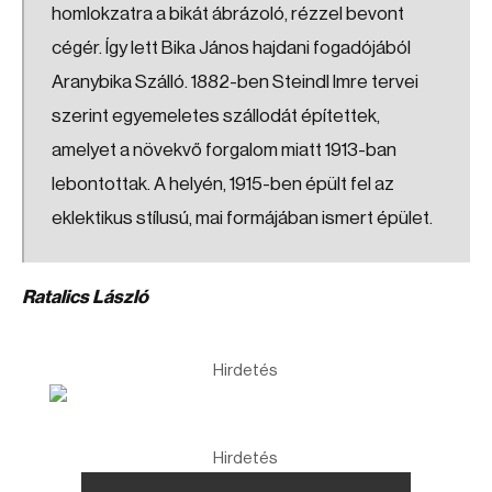
homlokzatra a bikát ábrázoló, rézzel bevont
cégér. Így lett Bika János hajdani fogadójából
Aranybika Szálló. 1882-ben Steindl Imre tervei
szerint egyemeletes szállodát építettek,
amelyet a növekvő forgalom miatt 1913-ban
lebontottak. A helyén, 1915-ben épült fel az
eklektikus stílusú, mai formájában ismert épület.
Ratalics László
Hirdetés
Hirdetés