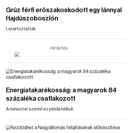
Grúz férfi erőszakoskodott egy lánnyal
Hajdúszoboszlón
Letartóztatták.
Hirdetés
Energiatakarékosság: a magyarok 84
százaléka csatlakozott
A miniszter szerint ez példa nélküli.