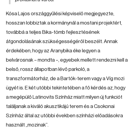
Kósa Lajos országgyűlési képviselő megjegyezte,
hosszan lobbiztak a kormánynál a mostani projektért,
továbbá a teljes Bika-tömb fejlesztésének
átgondolásának szükségességéről beszélt. Annak
érdekében, hogy az Aranybika éke legyen a
belvárosnak – mondta –, egyebek mellett rendezni kell a
belső, rossz állapotban lévő parkoló, a
transzformátorház, de a Bartók-terem vagy a Víg mozi
ügyét is. E két utóbbi tekintetében a fő kérdés az, hogy
a megépülő Latinovits Színház miatt milyen új funkciót
találjanak a kiváló akusztikájú terem és a Csokonai
Színház által az utóbbi években színházi előadásokra
használt „mozinak”.