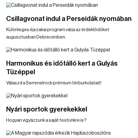
Csillagvonat indul a Perseidák nyomában
Különleges éjszakai program várja az érdeklődőket
augusztusban Debrecenben.
Harmonikus és időtálló kert a Gulyás
Tüzéppel
Válaszd a Semmelrock prémium térburkolatait!
Nyári sportok gyerekekkel
Hogyan vigyázzunk a saját testünkre is?