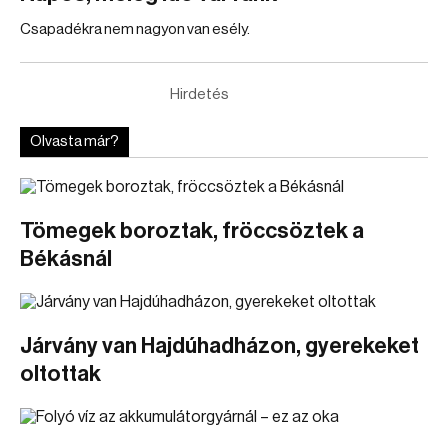
Csapadékra nem nagyon van esély.
Hirdetés
Olvasta már?
Tömegek boroztak, fröccsöztek a
Békásnál
Járvány van Hajdúhadházon, gyerekeket
oltottak