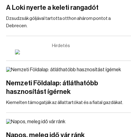
A Loki nyerte a keleti rangadót
Dzsudzsák góljával tartotta otthon ahárom pontot a
Debrecen.
Hirdetés
Nemzeti Földalap: átláthatóbb
hasznosítást ígérnek
Kiemelten támogatják az állattartókat és a fiatal gazdákat.
Napos, meleg idő vár ránk