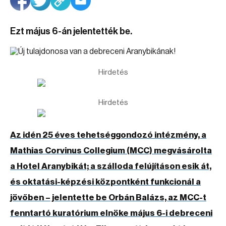
Ezt május 6-án jelentették be.
Hirdetés
Hirdetés
Az idén 25 éves tehetséggondozó intézmény, a
Mathias Corvinus Collegium (MCC) megvásárolta
a Hotel Aranybikát; a szálloda felújításon esik át,
és oktatási-képzési központként funkcionál a
jövőben – jelentette be Orbán Balázs, az MCC-t
fenntartó kuratórium elnöke május 6-i debreceni