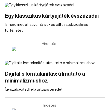
Egy klasszikus kártyajáték évszázadai
Ismerd meg a hagyományok és változatok izgalmas
történetét.
Hirdetés
Digitális lomtalanítás: útmutató a
minimalizmushoz
Így szabadítsd fel a virtuális teredet.
Hirdetés