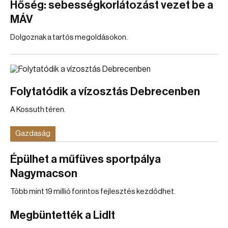
Hőség: sebességkorlátozást vezet be a
MÁV
Dolgoznak a tartós megoldásokon.
Folytatódik a vízosztás Debrecenben
A Kossuth téren.
Gazdaság
Épülhet a műfüves sportpálya
Nagymacson
Több mint 19 millió forintos fejlesztés kezdődhet.
Megbüntették a Lidlt