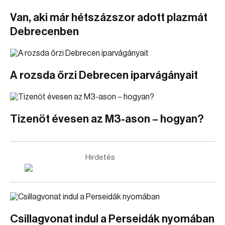
Van, aki már hétszázszor adott plazmát
Debrecenben
A rozsda őrzi Debrecen iparvágányait
Tizenöt évesen az M3-ason – hogyan?
Hirdetés
Csillagvonat indul a Perseidák nyomában