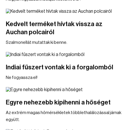
Kedvelt terméket hívtak vissza az
Auchan polcairól
Szalmonellát mutattak ki benne.
Indiai fűszert vontak ki a forgalomból
Ne fogyassza el!
Egyre nehezebb kipihenni a hőséget
Az extrém magas hőmérsékletek többlethalálozással járnak
együtt.