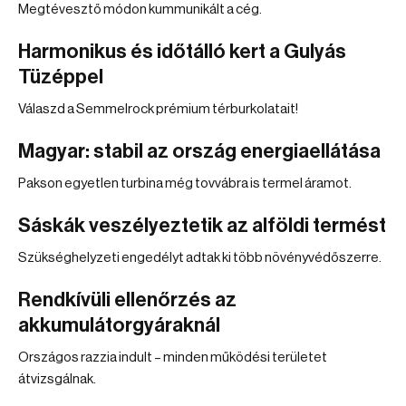
Megtévesztő módon kummunikált a cég.
Harmonikus és időtálló kert a Gulyás
Tüzéppel
Válaszd a Semmelrock prémium térburkolatait!
Magyar: stabil az ország energiaellátása
Pakson egyetlen turbina még tovvábra is termel áramot.
Sáskák veszélyeztetik az alföldi termést
Szükséghelyzeti engedélyt adtak ki több növényvédőszerre.
Rendkívüli ellenőrzés az
akkumulátorgyáraknál
Országos razzia indult – minden működési területet
átvizsgálnak.