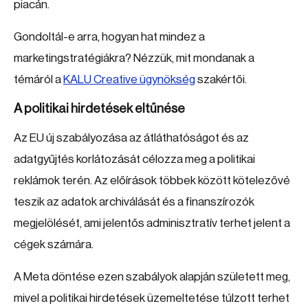
piacán.
Gondoltál-e arra, hogyan hat mindez a
marketingstratégiákra? Nézzük, mit mondanak a
témáról a
KALU Creative ügynökség
szakértői.
A politikai hirdetések eltűnése
Az EU új szabályozása az átláthatóságot és az
adatgyűjtés korlátozását célozza meg a politikai
reklámok terén. Az előírások többek között kötelezővé
teszik az adatok archiválását és a finanszírozók
megjelölését, ami jelentős adminisztratív terhet jelent a
cégek számára.
A Meta döntése ezen szabályok alapján született meg,
mivel a politikai hirdetések üzemeltetése túlzott terhet