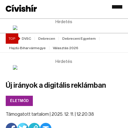
Hirdetés
TOP
DVSC
Debrecen
Debreceni Egyetem
Hajdú-Bihar vármegye
Választás 2026
Hirdetés
Új irányok a digitális reklámban
ÉLETMÓD
Támogatott tartalom |
2025. 12. 11. | 12:20:38