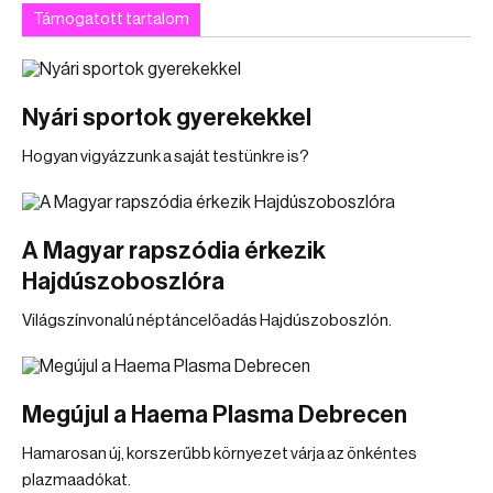
Támogatott tartalom
Nyári sportok gyerekekkel
Hogyan vigyázzunk a saját testünkre is?
A Magyar rapszódia érkezik
Hajdúszoboszlóra
Világszínvonalú néptáncelőadás Hajdúszoboszlón.
Megújul a Haema Plasma Debrecen
Hamarosan új, korszerűbb környezet várja az önkéntes
plazmaadókat.