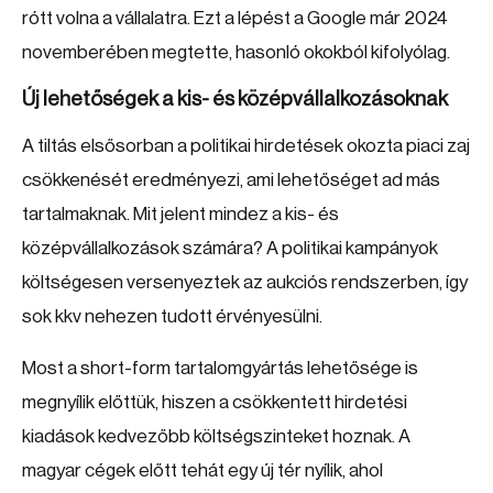
rótt volna a vállalatra. Ezt a lépést a Google már 2024
novemberében megtette, hasonló okokból kifolyólag.
Új lehetőségek a kis- és középvállalkozásoknak
A tiltás elsősorban a politikai hirdetések okozta piaci zaj
csökkenését eredményezi, ami lehetőséget ad más
tartalmaknak. Mit jelent mindez a kis- és
középvállalkozások számára? A politikai kampányok
költségesen versenyeztek az aukciós rendszerben, így
sok kkv nehezen tudott érvényesülni.
Most a short-form tartalomgyártás lehetősége is
megnyílik előttük, hiszen a csökkentett hirdetési
kiadások kedvezőbb költségszinteket hoznak. A
magyar cégek előtt tehát egy új tér nyílik, ahol