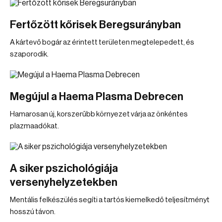
Fertőzött kőrisek Beregsurányban
A kártevő bogár az érintett területen megtelepedett, és
szaporodik.
Megújul a Haema Plasma Debrecen
Hamarosan új, korszerűbb környezet várja az önkéntes
plazmaadókat.
A siker pszichológiája
versenyhelyzetekben
Mentális felkészülés segíti a tartós kiemelkedő teljesítményt
hosszú távon.