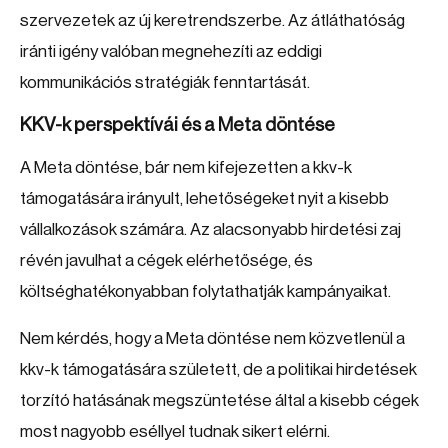
szervezetek az új keretrendszerbe. Az átláthatóság
iránti igény valóban megnehezíti az eddigi
kommunikációs stratégiák fenntartását.
KKV-k perspektívái és a Meta döntése
A Meta döntése, bár nem kifejezetten a kkv-k
támogatására irányult, lehetőségeket nyit a kisebb
vállalkozások számára. Az alacsonyabb hirdetési zaj
révén javulhat a cégek elérhetősége, és
költséghatékonyabban folytathatják kampányaikat.
Nem kérdés, hogy a Meta döntése nem közvetlenül a
kkv-k támogatására született, de a politikai hirdetések
torzító hatásának megszüntetése által a kisebb cégek
most nagyobb eséllyel tudnak sikert elérni.