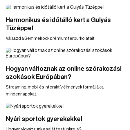
Harmonikus és időtálló kert a Gulyás
Tüzéppel
Válaszd a Semmelrock prémium térburkolatait!
Hogyan változnak az online szórakozási
szokások Európában?
Streaming, mobil és interaktív élmények formálják a
mindennapokat.
Nyári sportok gyerekekkel
Hogyan vigyázzunk a saját testünkre is?