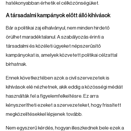
hatékonyabban érhetik el célközönségüket.
A társadalmi kampányok előtt álló kihívások
Bár a politikai zaj elhalványul, nem minden hirdető
örülhet maradéktalanul. A szabályozás érinti a
társadalmi és közéleti ügyeket népszerűsítő
kampányokat is, amelyek közvetett politikai célzattal
bírhatnak.
Ennek következtében azok a civil szervezetek is
kihívások elé nézhetnek, akik eddig a közösségi médiát
használták fel a figyelemfelkeltésre. Ez arra
kényszerítheti ezeket a szervezeteket, hogy frissített
megközelítésekkel lépjenek tovább.
Nem egyszerű kérdés, hogyan illeszkednek bele ezek a