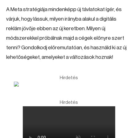
A Meta stratégiája mindenképp új távlatokat ígér, és
várjuk, hogy lássuk, milyen irányba alakul a digitális
reklám jövője ebben az új keretben. Milyen új
módszerekkel próbálnak majd a cégek előnyre szert
tenni? Gondolkodj előremutatóan, és használd ki az új
lehetőségeket, amelyeket a változások hoznak!
Hirdetés
Hirdetés