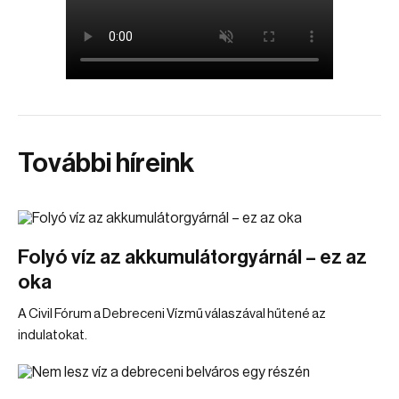
További híreink
Folyó víz az akkumulátorgyárnál – ez az
oka
A Civil Fórum a Debreceni Vízmű válaszával hűtené az
indulatokat.