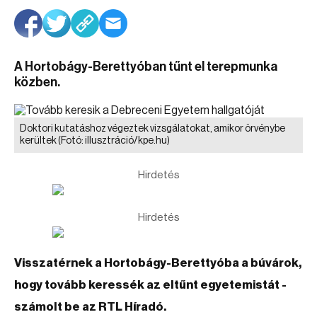
A Hortobágy-Berettyóban tűnt el terepmunka
közben.
Doktori kutatáshoz végeztek vizsgálatokat, amikor örvénybe
kerültek
(Fotó: illusztráció/kpe.hu)
Hirdetés
Hirdetés
Visszatérnek a Hortobágy-Berettyóba a búvárok,
hogy tovább keressék az eltűnt egyetemistát -
számolt be az RTL Híradó.