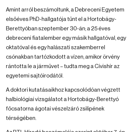
Amint arról beszámoltunk, a
Debreceni Egyetem
elsőéves PhD-hallgatója tűnt el a Hortobágy-
Berettyóban szeptember 30-án; a 25 éves
debreceni fiatalember egy másik hallgatóval, egy
oktatóval és egy halászati szakemberrel
csónakban tartózkodott a vízen, amikor örvény
rántotta le a járművet – tudta meg a Cívishír az
egyetemi sajtóirodától.
A doktori kutatásaikhoz kapcsolódóan végzett
halbiológiai vizsgálatot a Hortobágy-Berettyó
főcsatorna ágotai vészelzáró zsilipének
térségében.