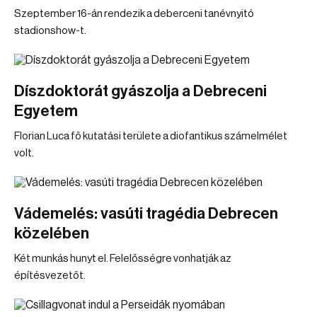
Szeptember 16-án rendezik a deberceni tanévnyitó
stadionshow-t.
Díszdoktorát gyászolja a Debreceni
Egyetem
Florian Luca fő kutatási területe a diofantikus számelmélet
volt.
Vádemelés: vasúti tragédia Debrecen
közelében
Két munkás hunyt el. Felelősségre vonhatják az
építésvezetőt.