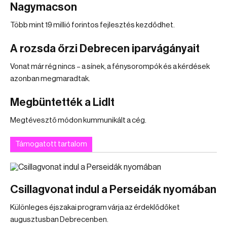
Nagymacson
Több mint 19 millió forintos fejlesztés kezdődhet.
A rozsda őrzi Debrecen iparvágányait
Vonat már rég nincs – a sínek, a fénysorompók és a kérdések
azonban megmaradtak.
Megbüntették a Lidlt
Megtévesztő módon kummunikált a cég.
Támogatott tartalom
Csillagvonat indul a Perseidák nyomában
Különleges éjszakai program várja az érdeklődőket
augusztusban Debrecenben.