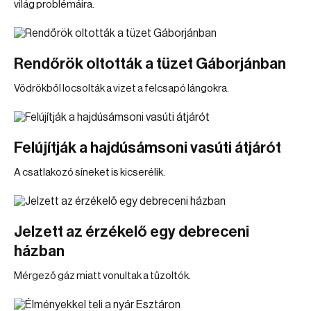
világ problémáira.
Rendőrök oltották a tüzet Gáborjánban
Vödrökből locsolták a vizet a felcsapó lángokra.
Felújítják a hajdúsámsoni vasúti átjárót
A csatlakozó síneket is kicserélik.
Jelzett az érzékelő egy debreceni
házban
Mérgező gáz miatt vonultak a tűzoltók.