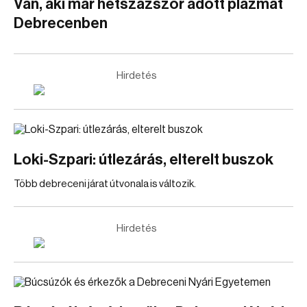
Van, aki már hétszázszor adott plazmát
Debrecenben
Hirdetés
Loki-Szpari: útlezárás, elterelt buszok
Több debreceni járat útvonala is változik.
Hirdetés