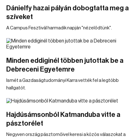
Dánielfy hazai pályán dobogtatta meg a
szíveket
A Campus Fesztivál harmadik napján "nézelődtünk".
Minden eddiginél többen jutottak be a
Debreceni Egyetemre
Ismét a Gazdaságtudományi Karra vették fel a legtöbb
hallgatót.
Hajdúsámsonból Katmanduba vitte a
pásztorélet
Negyven ország pásztornőivel keresi a közös válaszokat a