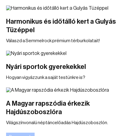
Harmonikus és időtálló kert a Gulyás
Tüzéppel
Válaszd a Semmelrock prémium térburkolatait!
Nyári sportok gyerekekkel
Hogyan vigyázzunk a saját testünkre is?
A Magyar rapszódia érkezik
Hajdúszoboszlóra
Világszínvonalú néptáncelőadás Hajdúszoboszlón.