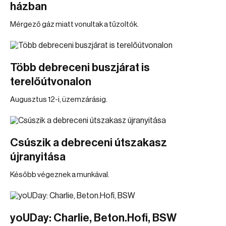
házban
Mérgező gáz miatt vonultak a tűzoltók.
Több debreceni buszjárat is
terelőútvonalon
Augusztus 12-i, üzemzárásig.
Csúszik a debreceni útszakasz
újranyitása
Később végeznek a munkával.
yoUDay: Charlie, Beton.Hofi, BSW