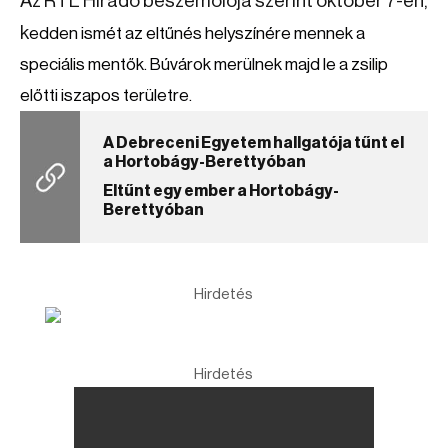
Az RTL Híradó beszémolója szerint október 7-én,
k
edden ismét az eltűnés helyszínére mennek a
speciális mentők. Búvárok merülnek majd le a zsilip
előtti iszapos területre.
A Debreceni Egyetem hallgatója tűnt el
a Hortobágy-Berettyóban
Eltűnt egy ember a Hortobágy-
Berettyóban
Hirdetés
Hirdetés