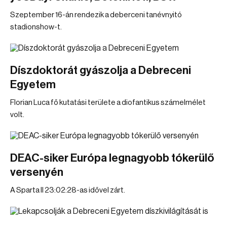
Szeptember 16-án rendezik a deberceni tanévnyitó
stadionshow-t.
Díszdoktorát gyászolja a Debreceni
Egyetem
Florian Luca fő kutatási területe a diofantikus számelmélet
volt.
DEAC-siker Európa legnagyobb tókerülő
versenyén
A Sparta II 23:02:28-as idővel zárt.