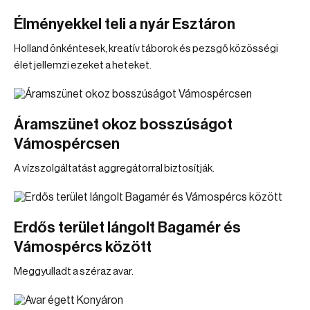
Élményekkel teli a nyár Esztáron
Holland önkéntesek, kreatív táborok és pezsgő közösségi
élet jellemzi ezeket a heteket.
Áramszünet okoz bosszúságot
Vámospércsen
A vízszolgáltatást aggregátorral biztosítják.
Erdős terület lángolt Bagamér és
Vámospércs között
Meggyulladt a széraz avar.