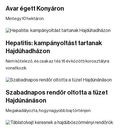
Avar égett Konyáron
Mintegy 10 hektáron.
Hepatitis: kampányoltást tartanak
Hajdúhadházon
Nem kötelező, és csak az 1 és 16 év közötti korosztályra
vonatkozik.
Szabadnapos rendőr oltotta a tüzet
Hajdúnánáson
Megakadályozta, hogy nagyobb baj történjen.