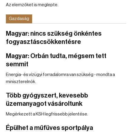
Az elemzőket is meglepte.
Gazdaság
Magyar: nincs szükség önkéntes
fogyasztáscsökkentésre
Magyar: Orbán tudta, mégsem tett
semmit
Energia- és vízügyi forradalomra van szükség - mondta a
miniszterelnök.
Több gyógyszert, kevesebb
üzemanyagot vásároltunk
Megérkezett a KSH legfrissebb jelentése.
Épülhet a műfüves sportpálya