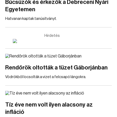
Búcsúzók és érkezők a Debreceni Nyári
Egyetemen
Hatvanan kaptak tanúsítványt.
Hirdetés
Rendőrök oltották a tüzet Gáborjánban
Vödrökből locsolták a vizet a felcsapó lángokra.
Tíz éve nem volt ilyen alacsony az
infláció