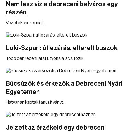
Nem lesz víz a debreceni belváros egy
részén
Vezetékcsere miatt.
Loki-Szpari: útlezárás, elterelt buszok
Több debreceni járat útvonala is változik.
Búcsúzók és érkezők a Debreceni Nyári
Egyetemen
Hatvanan kaptak tanúsítványt.
Jelzett az érzékelő egy debreceni