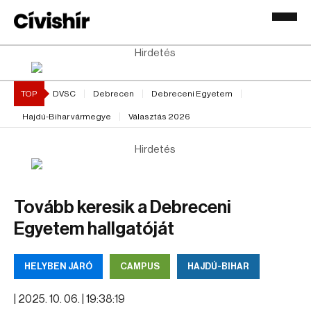
Hirdetés
TOP
DVSC
Debrecen
Debreceni Egyetem
Hajdú-Bihar vármegye
Választás 2026
Hirdetés
Tovább keresik a Debreceni
Egyetem hallgatóját
HELYBEN JÁRÓ
CAMPUS
HAJDÚ-BIHAR
|
2025. 10. 06. | 19:38:19