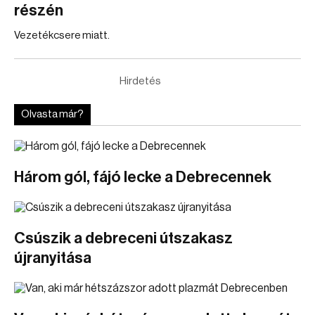
részén
Vezetékcsere miatt.
Hirdetés
Olvasta már?
Három gól, fájó lecke a Debrecennek
Csúszik a debreceni útszakasz
újranyitása