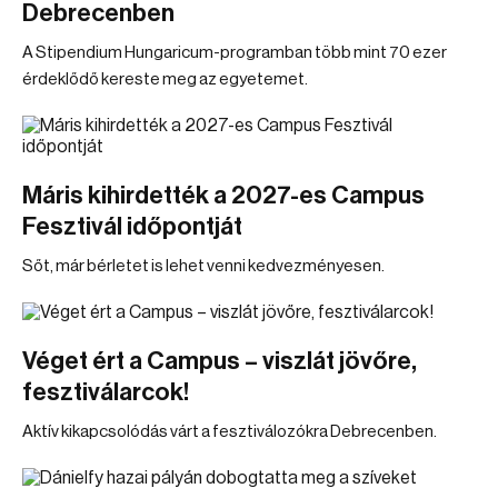
Debrecenben
A Stipendium Hungaricum-programban több mint 70 ezer
érdeklődő kereste meg az egyetemet.
Máris kihirdették a 2027-es Campus
Fesztivál időpontját
Sőt, már bérletet is lehet venni kedvezményesen.
Véget ért a Campus – viszlát jövőre,
fesztiválarcok!
Aktív kikapcsolódás várt a fesztiválozókra Debrecenben.