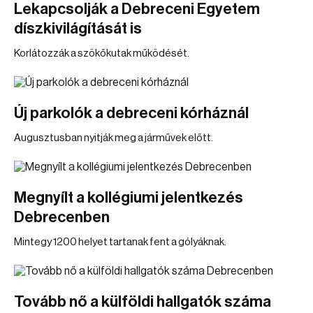
Lekapcsolják a Debreceni Egyetem
díszkivilágítását is
Korlátozzák a szökőkutak működését.
Új parkolók a debreceni kórháznál
Augusztusban nyitják meg a járművek előtt.
Megnyílt a kollégiumi jelentkezés
Debrecenben
Mintegy 1200 helyet tartanak fent a gólyáknak.
Tovább nő a külföldi hallgatók száma