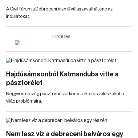
A Civil Fórum a Debreceni Vízmű válaszával hűtené az
indulatokat.
Hirdetés
Hajdúsámsonból Katmanduba vitte a
pásztorélet
Negyven ország pásztornőivel keresi a közös válaszokat a
világ problémáira.
Nem lesz víz a debreceni belváros egy