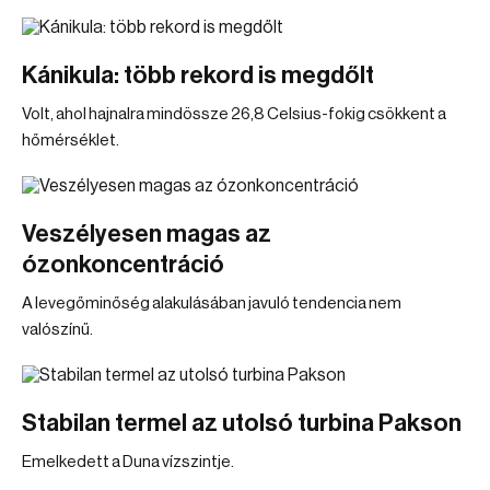
Kánikula: több rekord is megdőlt
Volt, ahol hajnalra mindössze 26,8 Celsius-fokig csökkent a
hőmérséklet.
Veszélyesen magas az
ózonkoncentráció
A levegőminőség alakulásában javuló tendencia nem
valószínű.
Stabilan termel az utolsó turbina Pakson
Emelkedett a Duna vízszintje.