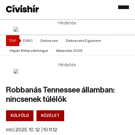
Hirdetés
TOP
DVSC
Debrecen
Debreceni Egyetem
Hajdú-Bihar vármegye
Választás 2026
Hirdetés
Robbanás Tennessee államban:
nincsenek túlélők
KÜLFÖLD
KÖZÉLET
mti |
2025. 10. 12. | 10:11:12