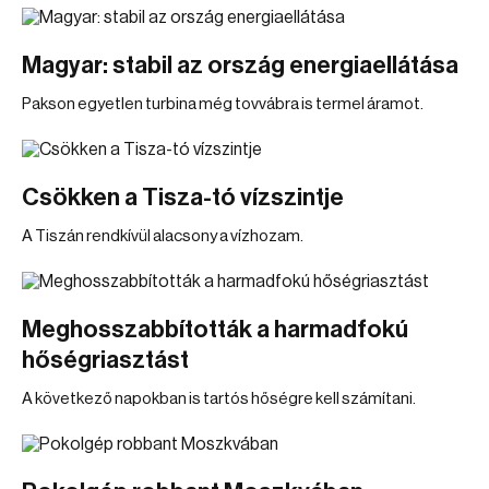
Magyar: stabil az ország energiaellátása
Pakson egyetlen turbina még tovvábra is termel áramot.
Csökken a Tisza-tó vízszintje
A Tiszán rendkívül alacsony a vízhozam.
Meghosszabbították a harmadfokú
hőségriasztást
A következő napokban is tartós hőségre kell számítani.