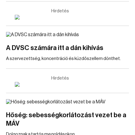
Hirdetés
A DVSC számára itt a dán kihívás
A szervezettség, koncentráció és küzdőszellem dönthet.
Hirdetés
Hőség: sebességkorlátozást vezet be a
MÁV
Dolgoznak a tartós megoldásokon.