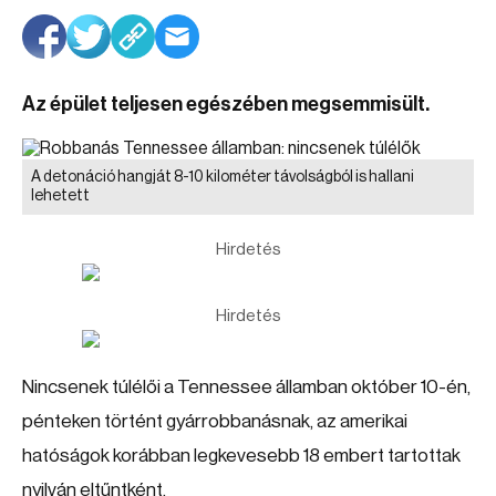
Az épület teljesen egészében megsemmisült.
A detonáció hangját 8-10 kilométer távolságból is hallani
lehetett
Hirdetés
Hirdetés
Nincsenek túlélői a Tennessee államban október 10-én,
pénteken történt gyárrobbanásnak, az amerikai
hatóságok korábban legkevesebb 18 embert tartottak
nyilván eltűntként.