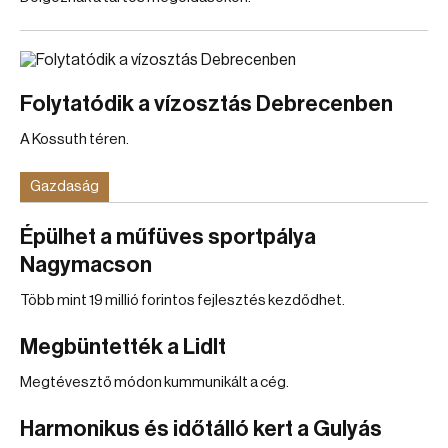
Folytatódik a vízosztás Debrecenben
A Kossuth téren.
Gazdaság
Épülhet a műfüves sportpálya
Nagymacson
Több mint 19 millió forintos fejlesztés kezdődhet.
Megbüntették a Lidlt
Megtévesztő módon kummunikált a cég.
Harmonikus és időtálló kert a Gulyás