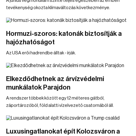
A június végi hőhullám szinte teljes egészében az emberi
tevékenység okozta klímaváltozás következménye.
Hormuzi-szoros: katonák biztosítják a
hajózhatóságot
Az USA erői hadrendbe álltak - írják.
Elkezdődhetnek az árvízvédelmi
munkálatok Parajdon
A rendszer többek között egy 12 méteres gátból,
záportározóból, föld alatti vízelvezető csatornából áll.
Luxusingatlanokat épít Kolozsváron a