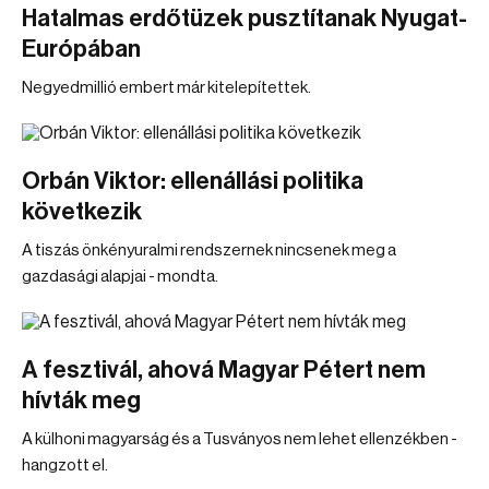
Hatalmas erdőtüzek pusztítanak Nyugat-
Európában
Negyedmillió embert már kitelepítettek.
Orbán Viktor: ellenállási politika
következik
A tiszás önkényuralmi rendszernek nincsenek meg a
gazdasági alapjai - mondta.
A fesztivál, ahová Magyar Pétert nem
hívták meg
A külhoni magyarság és a Tusványos nem lehet ellenzékben -
hangzott el.