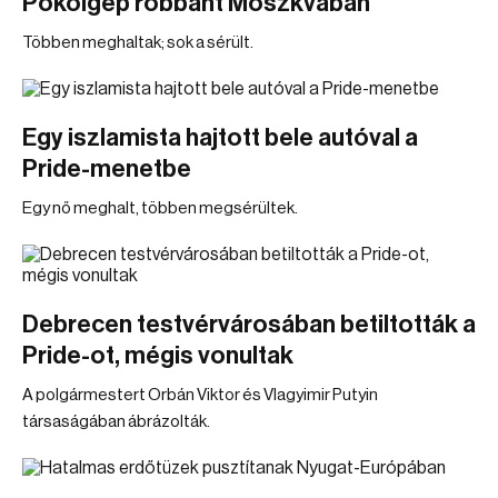
Pokolgép robbant Moszkvában
Többen meghaltak; sok a sérült.
Egy iszlamista hajtott bele autóval a
Pride-menetbe
Egy nő meghalt, többen megsérültek.
Debrecen testvérvárosában betiltották a
Pride-ot, mégis vonultak
A polgármestert Orbán Viktor és Vlagyimir Putyin
társaságában ábrázolták.