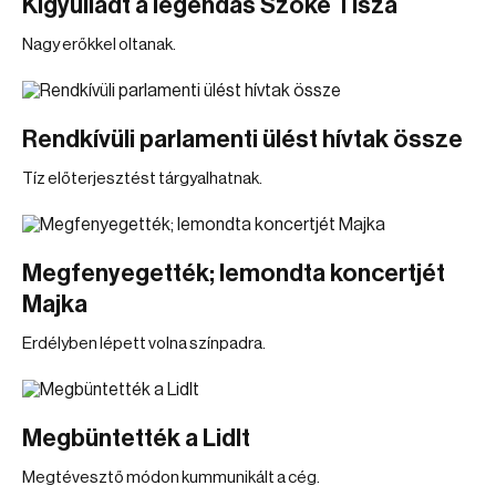
Kigyulladt a legendás Szőke Tisza
Nagy erőkkel oltanak.
Rendkívüli parlamenti ülést hívtak össze
Tíz előterjesztést tárgyalhatnak.
Megfenyegették; lemondta koncertjét
Majka
Erdélyben lépett volna színpadra.
Megbüntették a Lidlt
Megtévesztő módon kummunikált a cég.