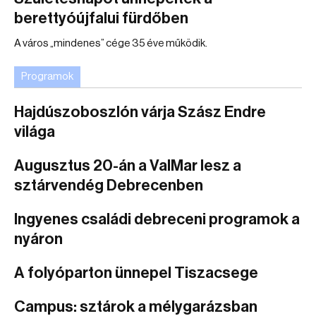
berettyóújfalui fürdőben
A város „mindenes” cége 35 éve működik.
Programok
Hajdúszoboszlón várja Szász Endre
világa
Augusztus 20-án a ValMar lesz a
sztárvendég Debrecenben
Ingyenes családi debreceni programok a
nyáron
A folyóparton ünnepel Tiszacsege
Campus: sztárok a mélygarázsban