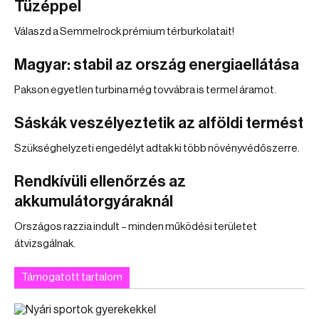
Tüzéppel
Válaszd a Semmelrock prémium térburkolatait!
Magyar: stabil az ország energiaellátása
Pakson egyetlen turbina még tovvábra is termel áramot.
Sáskák veszélyeztetik az alföldi termést
Szükséghelyzeti engedélyt adtak ki több növényvédőszerre.
Rendkívüli ellenőrzés az
akkumulátorgyáraknál
Országos razzia indult – minden működési területet
átvizsgálnak.
Támogatott tartalom