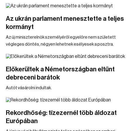
Az ukrán parlament menesztette a teljes
kormányt
Az új miniszterelnök személyéről egyelőre nem született
végleges döntés, négyen lehetnek esélyesek a posztra.
Előkerültek a Németországban eltűnt
debreceni barátok
Autót vásárolni indultak.
Rekordhőség: tízezernél több áldozat
Európában