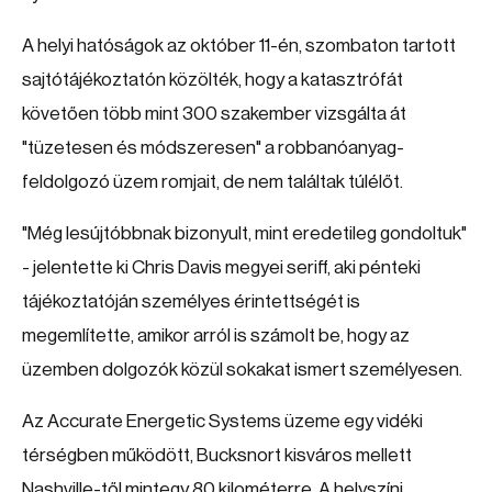
A helyi hatóságok az október 11-én, szombaton tartott
sajtótájékoztatón közölték, hogy a katasztrófát
követően több mint 300 szakember vizsgálta át
"tüzetesen és módszeresen" a robbanóanyag-
feldolgozó üzem romjait, de nem találtak túlélőt.
"Még lesújtóbbnak bizonyult, mint eredetileg gondoltuk"
- jelentette ki Chris Davis megyei seriff, aki pénteki
tájékoztatóján személyes érintettségét is
megemlítette, amikor arról is számolt be, hogy az
üzemben dolgozók közül sokakat ismert személyesen.
Az Accurate Energetic Systems üzeme egy vidéki
térségben működött, Bucksnort kisváros mellett
Nashville-től mintegy 80 kilométerre. A helyszíni