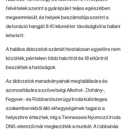
felvételek szerint a gyárépület teljes egészében
megsemmisült, és helyiek beszámolója szerint a
detonáció hangját 8-10 kilométer távolságból is hallani
lehetett.
A halálos áldozatok számát hivatalosan egyelőre nem
közölték, pénteken több halottról és 18 eltűntről
beszéltek a hatóságok.
Az áldozatok maradványainak megtalálására és
azonosítására a szövetségi Alkohol-, Dohány-,
Fegyver- és Robbanószerügyi Iroda különleges
szakemberekből álló elitegységének tagjai is a
helyszínre érkeztek, míg a Tennessee Nyomozó Iroda
DNS-elemzői már megkezdték a munkát. A robbanás