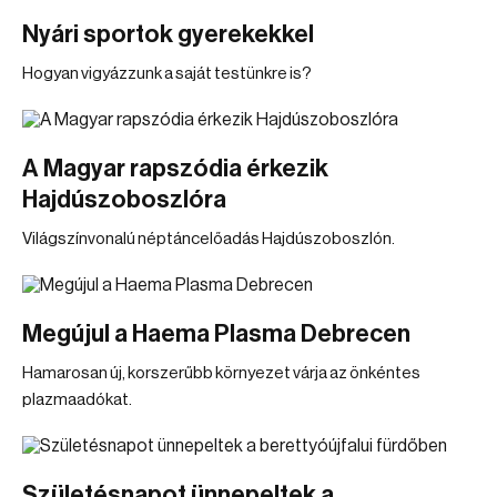
Nyári sportok gyerekekkel
Hogyan vigyázzunk a saját testünkre is?
A Magyar rapszódia érkezik
Hajdúszoboszlóra
Világszínvonalú néptáncelőadás Hajdúszoboszlón.
Megújul a Haema Plasma Debrecen
Hamarosan új, korszerűbb környezet várja az önkéntes
plazmaadókat.
Születésnapot ünnepeltek a