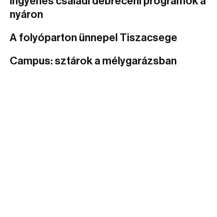
Ingyenes családi debreceni programok a
nyáron
A folyóparton ünnepel Tiszacsege
Campus: sztárok a mélygarázsban