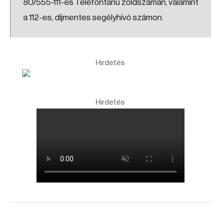
80/555-111-es Telefontanú zöldszámán, valamint
a 112-es, díjmentes segélyhívó számon.
Hirdetés
Hirdetés