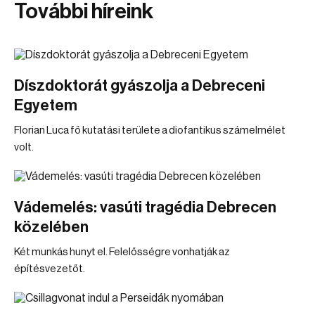
További híreink
Díszdoktorát gyászolja a Debreceni
Egyetem
Florian Luca fő kutatási területe a diofantikus számelmélet
volt.
Vádemelés: vasúti tragédia Debrecen
közelében
Két munkás hunyt el. Felelősségre vonhatják az
építésvezetőt.