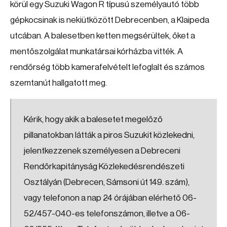
körül egy Suzuki Wagon R típusú személyautó több
gépkocsinak is nekiütközött Debrecenben, a Klaipeda
utcában. A balesetben ketten megsérültek, őket a
mentőszolgálat munkatársai kórházba vitték. A
rendőrség több kamerafelvételt lefoglalt és számos
szemtanút hallgatott meg.
Kérik, hogy akik a balesetet megelőző
pillanatokban látták a piros Suzukit közlekedni,
jelentkezzenek személyesen a Debreceni
Rendőrkapitányság Közlekedésrendészeti
Osztályán (Debrecen, Sámsoni út 149. szám),
vagy telefonon a nap 24 órájában elérhető 06-
52/457-040-es telefonszámon, illetve a 06-