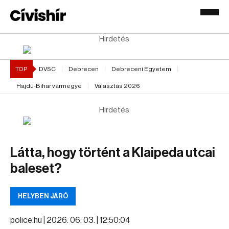
Hirdetés
TOP
DVSC
Debrecen
Debreceni Egyetem
Hajdú-Bihar vármegye
Választás 2026
Hirdetés
Látta, hogy történt a Klaipeda utcai
baleset?
HELYBEN JÁRÓ
police.hu |
2026. 06. 03. | 12:50:04