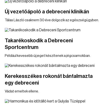
Új vezetőápoló a debreceni klinikán
Tálas László csaknem 30 éve dolgozik az egészségügyben.
Takarékoskodik a Debreceni
Sportcentrum
Például kevesebb új jeget készítenek a jégcsarnokban.
Kerekesszékes rokonát bántalmazta
egy debreceni
Vádat emeltek ellene.