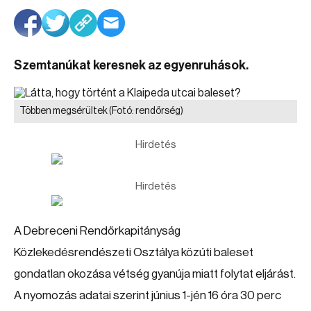
Szemtanúkat keresnek az egyenruhások.
Többen megsérültek
(Fotó: rendőrség)
Hirdetés
Hirdetés
A Debreceni Rendőrkapitányság
Közlekedésrendészeti Osztálya közúti baleset
gondatlan okozása vétség gyanúja miatt folytat eljárást.
A nyomozás adatai szerint június 1-jén 16 óra 30 perc