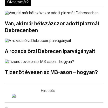
Olvasta már?
Van, aki már hétszázszor adott plazmát
Debrecenben
A rozsda őrzi Debrecen iparvágányait
Tizenöt évesen az M3-ason – hogyan?
Hirdetés