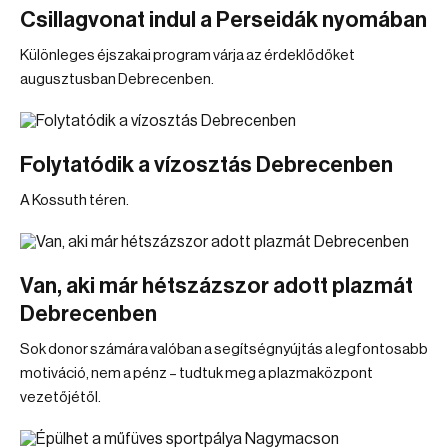
Csillagvonat indul a Perseidák nyomában
Különleges éjszakai program várja az érdeklődőket
augusztusban Debrecenben.
Folytatódik a vízosztás Debrecenben
A Kossuth téren.
Van, aki már hétszázszor adott plazmát
Debrecenben
Sok donor számára valóban a segítségnyújtás a legfontosabb
motiváció, nem a pénz – tudtuk meg a plazmaközpont
vezetőjétől.