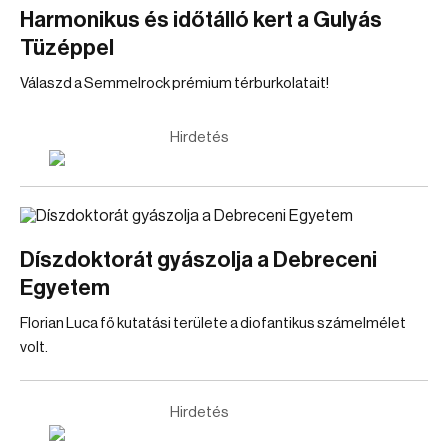
Harmonikus és időtálló kert a Gulyás
Tüzéppel
Válaszd a Semmelrock prémium térburkolatait!
Hirdetés
Díszdoktorát gyászolja a Debreceni
Egyetem
Florian Luca fő kutatási területe a diofantikus számelmélet
volt.
Hirdetés