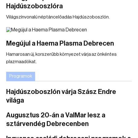
Hajdúszoboszlóra
Világszínvonalú néptáncelőadás Hajdúszoboszlón.
Megújul a Haema Plasma Debrecen
Hamarosan új, korszerűbb környezet várja az önkéntes
plazmaadókat.
Programok
Hajdúszoboszlón várja Szász Endre
világa
Augusztus 20-án a ValMar lesz a
sztárvendég Debrecenben