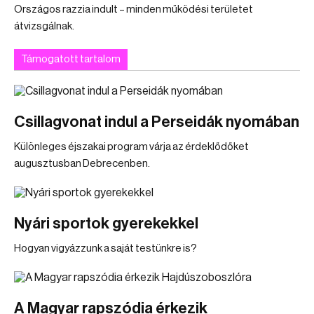
Országos razzia indult – minden működési területet
átvizsgálnak.
Támogatott tartalom
Csillagvonat indul a Perseidák nyomában
Különleges éjszakai program várja az érdeklődőket
augusztusban Debrecenben.
Nyári sportok gyerekekkel
Hogyan vigyázzunk a saját testünkre is?
A Magyar rapszódia érkezik