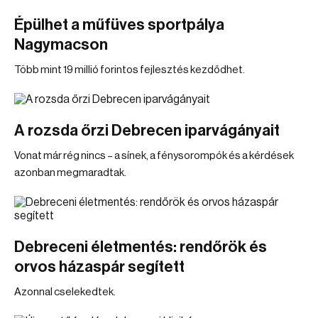
Épülhet a műfüves sportpálya
Nagymacson
Több mint 19 millió forintos fejlesztés kezdődhet.
A rozsda őrzi Debrecen iparvágányait
Vonat már rég nincs – a sínek, a fénysorompók és a kérdések
azonban megmaradtak.
Debreceni életmentés: rendőrök és
orvos házaspár segített
Azonnal cselekedtek.