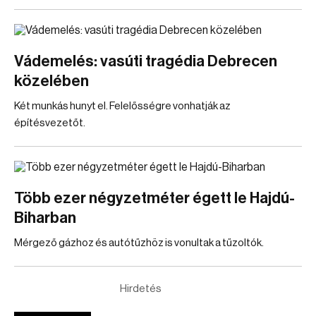
Vádemelés: vasúti tragédia Debrecen
közelében
Két munkás hunyt el. Felelősségre vonhatják az
építésvezetőt.
Több ezer négyzetméter égett le Hajdú-
Biharban
Mérgező gázhoz és autótűzhöz is vonultak a tűzoltók.
Hirdetés