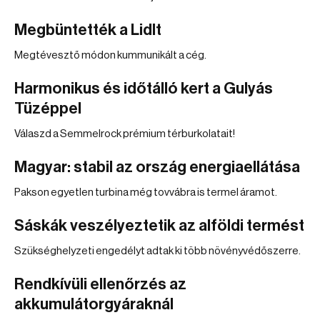
Megbüntették a Lidlt
Megtévesztő módon kummunikált a cég.
Harmonikus és időtálló kert a Gulyás
Tüzéppel
Válaszd a Semmelrock prémium térburkolatait!
Magyar: stabil az ország energiaellátása
Pakson egyetlen turbina még tovvábra is termel áramot.
Sáskák veszélyeztetik az alföldi termést
Szükséghelyzeti engedélyt adtak ki több növényvédőszerre.
Rendkívüli ellenőrzés az
akkumulátorgyáraknál