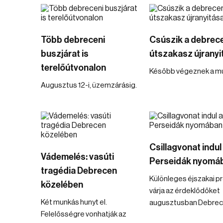
Több debreceni
Csúszik a debrec
buszjárat is
útszakasz újranyi
terelőútvonalon
Később végeznek a mu
Augusztus 12-i, üzemzárásig.
Csillagvonat indul
Vádemelés: vasúti
Perseidák nyomá
tragédia Debrecen
Különleges éjszakai 
közelében
várja az érdeklődőket
Két munkás hunyt el.
augusztusban Debrec
Felelősségre vonhatják az