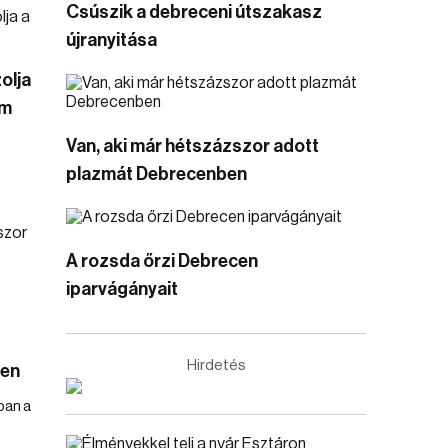
Csúszik a debreceni útszakasz
újranyitása
olja
em
Van, aki már hétszázszor adott
plazmát Debrecenben
A rozsda őrzi Debrecen
iparvágányait
Hirdetés
ben
ban a