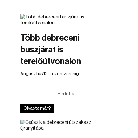
Több debreceni
buszjárat is
terelőútvonalon
Augusztus 12-i, üzemzárásig.
Hirdetés
Olvasta már?