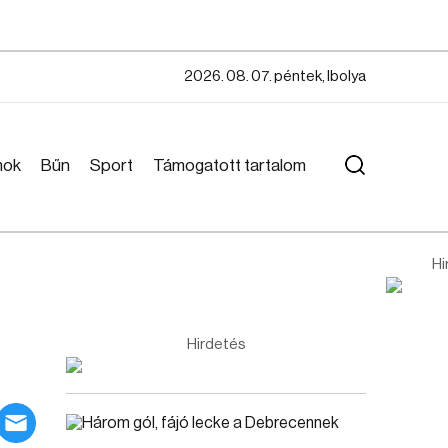
2026. 08. 07. péntek, Ibolya
mok
Bűn
Sport
Támogatott tartalom
Hi
Hirdetés