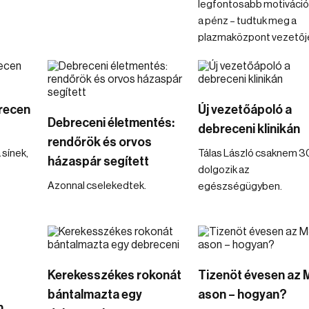
legfontosabb motiváció
a pénz – tudtuk meg a
plazmaközpont vezetőjé
recen
Új vezetőápoló a
Debreceni életmentés:
debreceni klinikán
rendőrök és orvos
 sínek,
Tálas László csaknem 3
házaspár segített
dolgozik az
Azonnal cselekedtek.
egészségügyben.
Kerekesszékes rokonát
Tizenöt évesen az 
bántalmazta egy
ason – hogyan?
n