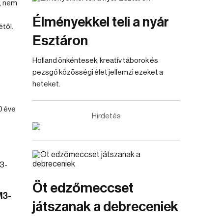
, nem
Élményekkel teli a nyár
től.
Esztáron
Holland önkéntesek, kreatív táborok és
pezsgő közösségi élet jellemzi ezeket a
heteket.
0 éve
Hirdetés
Öt edzőmeccset
M3-
játszanak a debreceniek