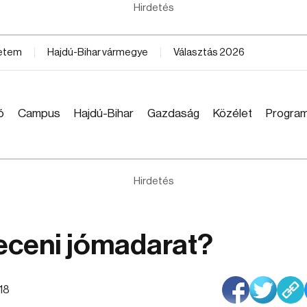
Hirdetés
yetem
Hajdú-Bihar vármegye
Választás 2026
ó
Campus
Hajdú-Bihar
Gazdaság
Közélet
Progra
Hirdetés
receni jómadarat?
:18