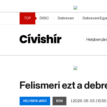
TOP
DVSC
Debrecen
Debreceni Eg
Helyben jár
Felismeri ezt a deb
|
2026. 06. 03. | 10:55
HELYBEN JÁRÓ
BŰN