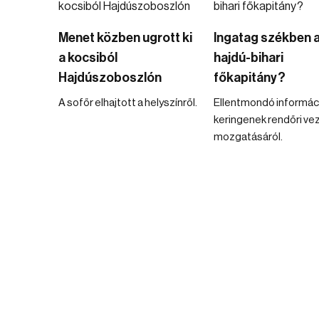
Menet közben ugrott ki
Ingatag székben 
a kocsiból
hajdú-bihari
Hajdúszoboszlón
főkapitány?
A sofőr elhajtott a helyszínről.
Ellentmondó informác
keringenek rendőri ve
mozgatásáról.