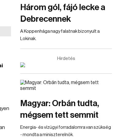
Három gól, fájó lecke a
Debrecennek
A Koppenhága nagy falatnak bizonyult a
Lokinak.
Hirdetés
ai
Magyar: Orbán tudta,
gyen
mégsem tett semmit
san
Energia- és vízügyi forradalomra van szükség
- mondta a miniszterelnök.