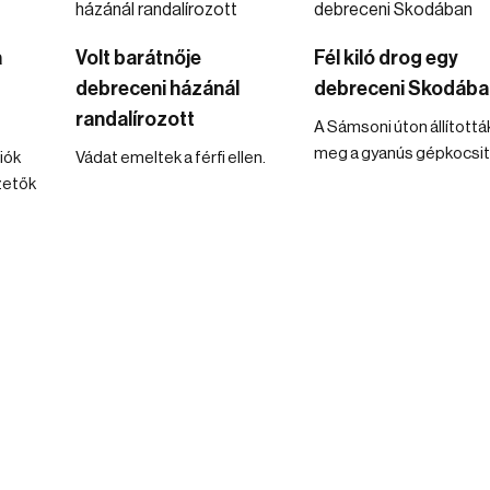
a
Volt barátnője
Fél kiló drog egy
debreceni házánál
debreceni Skodába
randalírozott
A Sámsoni úton állítottá
meg a gyanús gépkocsit
iók
Vádat emeltek a férfi ellen.
zetők