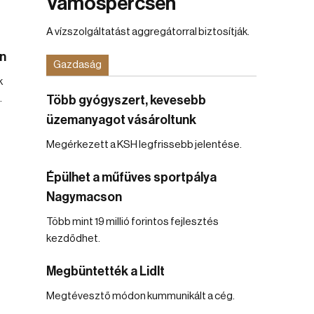
Vámospércsen
A vízszolgáltatást aggregátorral biztosítják.
n
Gazdaság
k
.
Több gyógyszert, kevesebb
üzemanyagot vásároltunk
Megérkezett a KSH legfrissebb jelentése.
Épülhet a műfüves sportpálya
Nagymacson
Több mint 19 millió forintos fejlesztés
kezdődhet.
Megbüntették a Lidlt
Megtévesztő módon kummunikált a cég.