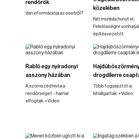
rendőrök
közelében
Van információja az esetről?
Két munkás hunyt el.
Felelősségre vonhatjá
építésvezetőt.
Rabló egy nyíradonyi
Hajdúböszörmény
asszony házában
drogdílerre csapta
A szomszéd hívta a
Több fogyasztót is
rendőrséget – hamar
kihallgattak. +Videó.
elfogták. +Videó