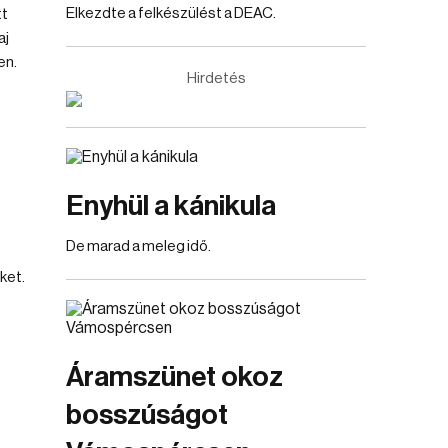
Elkezdte a felkészülést a DEAC.
tt
aj
en.
Hirdetés
Enyhül a kánikula
De marad a meleg idő.
ket.
Áramszünet okoz
bosszúságot