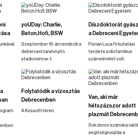
eni
yoUDay: Charlie,
Díszdoktorát gyász
tása
Beton.Hofi, BSW
a Debreceni Egyet
nkával.
Szeptember 16-án rendezik a
Florian Luca fő kutatási
deberceni tanévnyitó
területe a diofantikus
stadionshow-t.
számelmélet volt.
 a
Folytatódik a vízosztás
Van, aki már
ban
Debrecenben
hétszázszor adott
program
A Kossuth téren.
plazmát Debrecen
Sok donor számára való
enben.
segítségnyújtás a