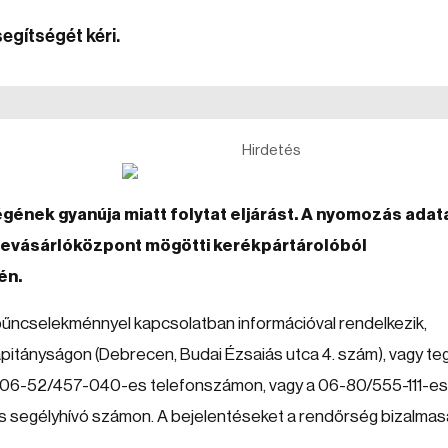
egítségét kéri.
Hirdetés
ének gyanúja miatt folytat eljárást. A nyomozás adat
i bevásárlóközpont mögötti kerékpártárolóból
én.
y a bűncselekménnyel kapcsolatban információval rendelkezik,
itányságon (Debrecen, Budai Ézsaiás utca 4. szám), vagy te
tő 06-52/457-040-es telefonszámon, vagy a 06-80/555-111-es
tes segélyhívó számon. A bejelentéseket a rendőrség bizalma