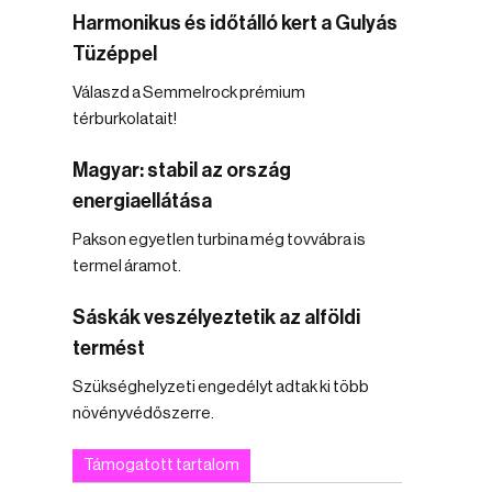
Harmonikus és időtálló kert a Gulyás
Tüzéppel
Válaszd a Semmelrock prémium
térburkolatait!
Magyar: stabil az ország
energiaellátása
Pakson egyetlen turbina még tovvábra is
termel áramot.
Sáskák veszélyeztetik az alföldi
termést
Szükséghelyzeti engedélyt adtak ki több
növényvédőszerre.
Támogatott tartalom