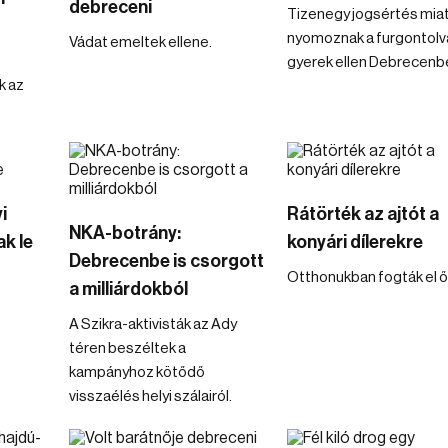
debreceni
Tizenegy jogsértés mia
nyomoznak a furgontolv
Vádat emeltek ellene.
gyerek ellen Debrecenb
k az
i
Rátörték az ajtót a
NKA-botrány:
k le
konyári dílerekre
Debrecenbe is csorgott
Otthonukban fogták el ő
a milliárdokból
A Szikra-aktivisták az Ady
téren beszéltek a
kampányhoz kötődő
visszaélés helyi szálairól.