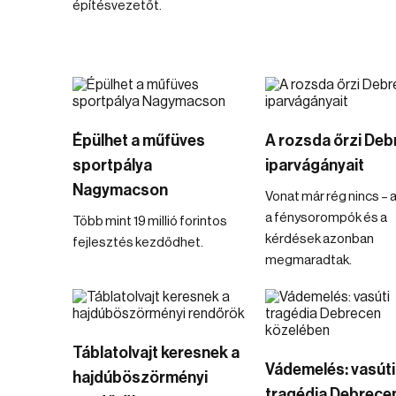
építésvezetőt.
Épülhet a műfüves
A rozsda őrzi Deb
sportpálya
iparvágányait
Nagymacson
Vonat már rég nincs – a
a fénysorompók és a
Több mint 19 millió forintos
kérdések azonban
fejlesztés kezdődhet.
megmaradtak.
Táblatolvajt keresnek a
Vádemelés: vasúti
hajdúböszörményi
tragédia Debrece