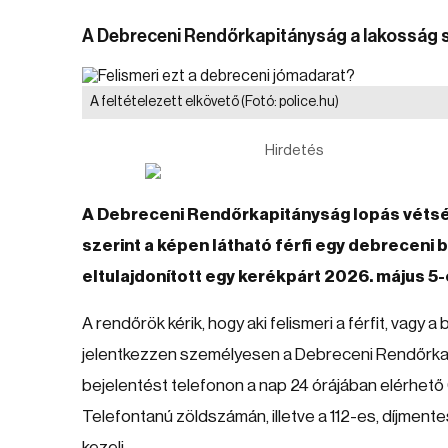
A Debreceni Rendőrkapitányság a lakosság s
A feltételezett elkövető
(Fotó: police.hu)
Hirdetés
A Debreceni Rendőrkapitányság lopás vétség
szerint a képen látható férfi egy debrecen
eltulajdonított egy kerékpárt 2026. május 5-
A rendőrök kérik, hogy aki felismeri a férfit, vag
jelentkezzen személyesen a Debreceni Rendőrkap
bejelentést telefonon a nap 24 órájában elérhe
Telefontanú zöldszámán, illetve a 112-es, díjmen
kezeli.