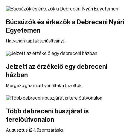
Búcsúzók és érkezők a Debreceni Nyári
Egyetemen
Hatvanan kaptak tanúsítványt.
Jelzett az érzékelő egy debreceni
házban
Mérgező gáz miatt vonultak a tűzoltók.
Több debreceni buszjárat is
terelőútvonalon
Augusztus 12-i, üzemzárásig.