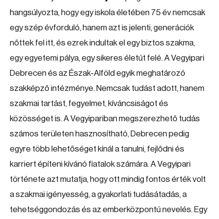
hangsúlyozta, hogy egy iskola életében 75 év nemcsak
egy szép évforduló, hanem azt is jelenti, generációk
nőttek fel itt, és ezrek indultak el egy biztos szakma,
egy egyetemi pálya, egy sikeres életút felé. A Vegyipari
Debrecen és az Észak-Alföld egyik meghatározó
szakképző intézménye. Nemcsak tudást adott, hanem
szakmai tartást, fegyelmet, kíváncsiságot és
közösséget is. A Vegyipariban megszerezhető tudás
számos területen hasznosítható, Debrecen pedig
egyre több lehetőséget kínál a tanulni, fejlődni és
karriert építeni kívánó fiatalok számára. A Vegyipari
története azt mutatja, hogy ott mindig fontos érték volt
a szakmai igényesség, a gyakorlati tudásátadás, a
tehetséggondozás és az emberközpontú nevelés. Egy