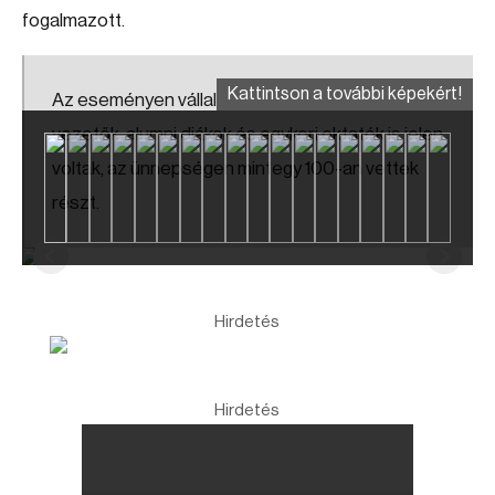
fogalmazott.
Kattintson a további képekért!
Az eseményen vállalati partnerek, egyetemi
vezetők, alumni diákok és egykori oktatók is jelen
voltak, az ünnepségen mintegy 100-an vettek
részt.
Hirdetés
Hirdetés