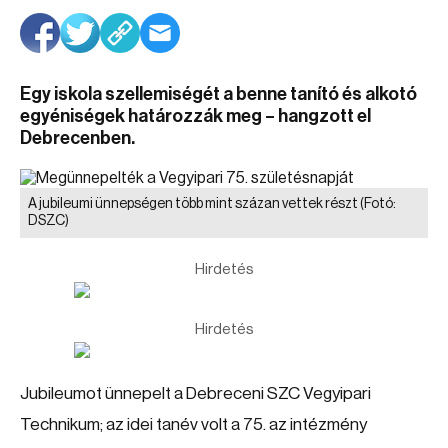
Egy iskola szellemiségét a benne tanító és alkotó
egyéniségek határozzák meg – hangzott el
Debrecenben.
A jubileumi ünnepségen több mint százan vettek részt
(Fotó:
DSZC)
Hirdetés
Hirdetés
Jubileumot ünnepelt a Debreceni SZC Vegyipari
Technikum; az idei tanév volt a 75. az intézmény