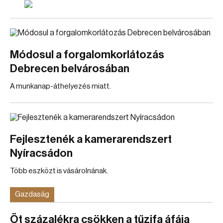
Módosul a forgalomkorlátozás
Debrecen belvárosában
A munkanap-áthelyezés miatt.
Fejlesztenék a kamerarendszert
Nyíracsádon
Több eszközt is vásárolnának.
Gazdaság
Öt százalékra csökken a tűzifa áfája