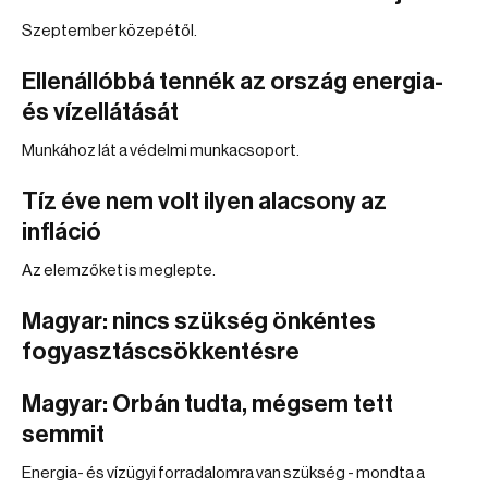
Szeptember közepétől.
Ellenállóbbá tennék az ország energia-
és vízellátását
Munkához lát a védelmi munkacsoport.
Tíz éve nem volt ilyen alacsony az
infláció
Az elemzőket is meglepte.
Magyar: nincs szükség önkéntes
fogyasztáscsökkentésre
Magyar: Orbán tudta, mégsem tett
semmit
Energia- és vízügyi forradalomra van szükség - mondta a