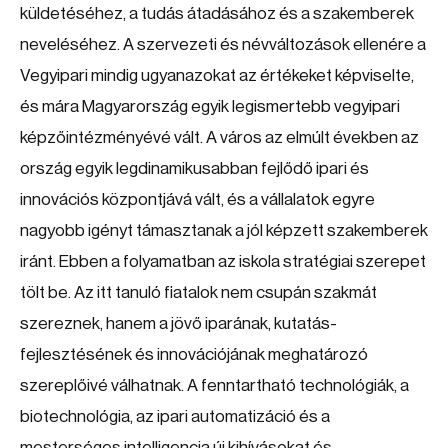
küldetéséhez, a tudás átadásához és a szakemberek
neveléséhez. A szervezeti és névváltozások ellenére a
Vegyipari mindig ugyanazokat az értékeket képviselte,
és mára Magyarország egyik legismertebb vegyipari
képzőintézményévé vált. A város az elmúlt években az
ország egyik legdinamikusabban fejlődő ipari és
innovációs központjává vált, és a vállalatok egyre
nagyobb igényt támasztanak a jól képzett szakemberek
iránt. Ebben a folyamatban az iskola stratégiai szerepet
tölt be. Az itt tanuló fiatalok nem csupán szakmát
szereznek, hanem a jövő iparának, kutatás-
fejlesztésének és innovációjának meghatározó
szereplőivé válhatnak. A fenntartható technológiák, a
biotechnológia, az ipari automatizáció és a
mesterséges intelligencia új kihívásokat és