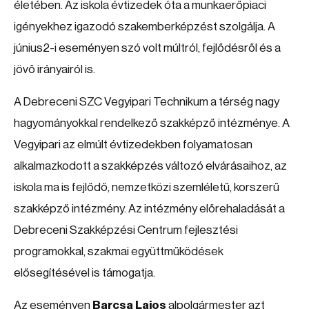
életében. Az iskola évtizedek óta a munkaerőpiaci
igényekhez igazodó szakemberképzést szolgálja. A
június2-i eseményen szó volt múltról, fejlődésről és a
jövő irányairól is.
A Debreceni SZC Vegyipari Technikum a térség nagy
hagyományokkal rendelkező szakképző intézménye. A
Vegyipari az elmúlt évtizedekben folyamatosan
alkalmazkodott a szakképzés változó elvárásaihoz, az
iskola ma is fejlődő, nemzetközi szemléletű, korszerű
szakképző intézmény. Az intézmény előrehaladását a
Debreceni Szakképzési Centrum fejlesztési
programokkal, szakmai együttműködések
elősegítésével is támogatja.
Az eseményen
Barcsa Lajos
alpolgármester azt