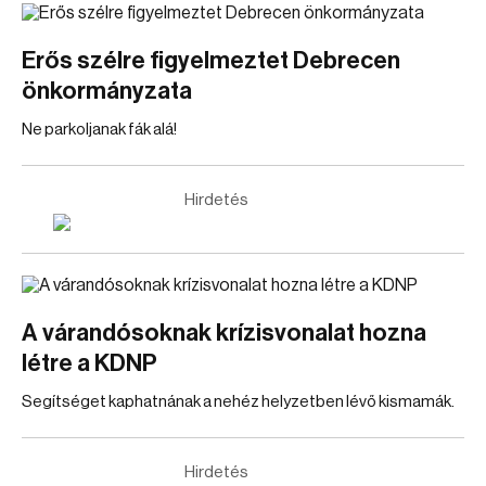
Erős szélre figyelmeztet Debrecen
önkormányzata
Ne parkoljanak fák alá!
Hirdetés
A várandósoknak krízisvonalat hozna
létre a KDNP
Segítséget kaphatnának a nehéz helyzetben lévő kismamák.
Hirdetés