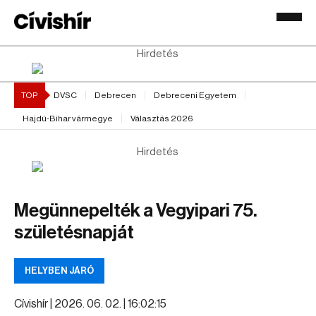
Hirdetés
TOP
DVSC
Debrecen
Debreceni Egyetem
Hajdú-Bihar vármegye
Választás 2026
Hirdetés
Megünnepelték a Vegyipari 75.
születésnapját
HELYBEN JÁRÓ
Cívishír |
2026. 06. 02. | 16:02:15