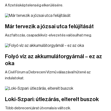
A fizetésképtelenség elkerülésére.
Már tervezik a józsai utca felújítását
Aszfaltozás, csapadékvíz-elvezetés valósulhat meg.
Folyó víz az akkumulátorgyárnál – ez az
oka
A Civil Fórum a Debreceni Vízmű válaszával hűtené az
indulatokat.
Loki-Szpari: útlezárás, elterelt buszok
Több debreceni járat útvonala is változik.