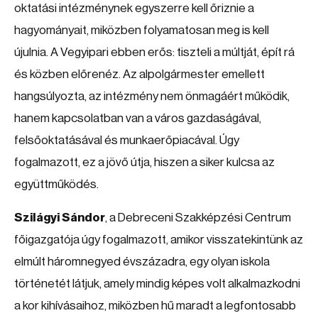
oktatási intézménynek egyszerre kell őriznie a
hagyományait, miközben folyamatosan meg is kell
újulnia. A Vegyipari ebben erős: tiszteli a múltját, épít rá
és közben előrenéz. Az alpolgármester emellett
hangsúlyozta, az intézmény nem önmagáért működik,
hanem kapcsolatban van a város gazdaságával,
felsőoktatásával és munkaerőpiacával. Úgy
fogalmazott, ez a jövő útja, hiszen a siker kulcsa az
együttműködés.
Szilágyi Sándor
, a Debreceni Szakképzési Centrum
főigazgatója úgy fogalmazott, amikor visszatekintünk az
elmúlt háromnegyed évszázadra, egy olyan iskola
történetét látjuk, amely mindig képes volt alkalmazkodni
a kor kihívásaihoz, miközben hű maradt a legfontosabb