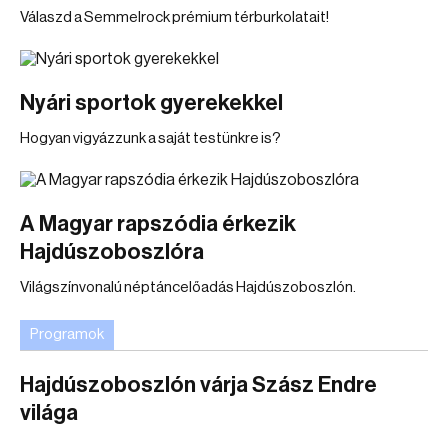
Válaszd a Semmelrock prémium térburkolatait!
Nyári sportok gyerekekkel
Hogyan vigyázzunk a saját testünkre is?
A Magyar rapszódia érkezik
Hajdúszoboszlóra
Világszínvonalú néptáncelőadás Hajdúszoboszlón.
Programok
Hajdúszoboszlón várja Szász Endre
világa