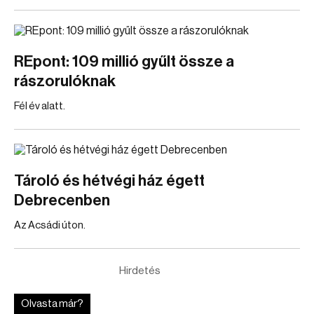
REpont: 109 millió gyűlt össze a
rászorulóknak
Fél év alatt.
Tároló és hétvégi ház égett
Debrecenben
Az Acsádi úton.
Hirdetés
Olvasta már?