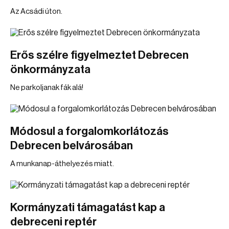
Az Acsádi úton.
Erős szélre figyelmeztet Debrecen
önkormányzata
Ne parkoljanak fák alá!
Módosul a forgalomkorlátozás
Debrecen belvárosában
A munkanap-áthelyezés miatt.
Kormányzati támagatást kap a
debreceni reptér