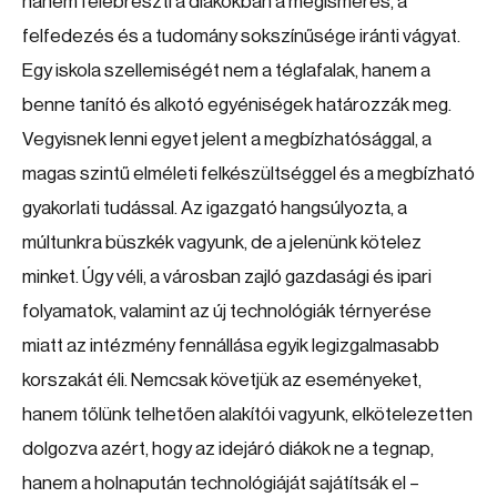
hanem felébreszti a diákokban a megismerés, a
felfedezés és a tudomány sokszínűsége iránti vágyat.
Egy iskola szellemiségét nem a téglafalak, hanem a
benne tanító és alkotó egyéniségek határozzák meg.
Vegyisnek lenni egyet jelent a megbízhatósággal, a
magas szintű elméleti felkészültséggel és a megbízható
gyakorlati tudással. Az igazgató hangsúlyozta, a
múltunkra büszkék vagyunk, de a jelenünk kötelez
minket. Úgy véli, a városban zajló gazdasági és ipari
folyamatok, valamint az új technológiák térnyerése
miatt az intézmény fennállása egyik legizgalmasabb
korszakát éli. Nemcsak követjük az eseményeket,
hanem tőlünk telhetően alakítói vagyunk, elkötelezetten
dolgozva azért, hogy az idejáró diákok ne a tegnap,
hanem a holnapután technológiáját sajátítsák el –