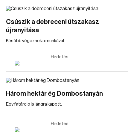
Csúszik a debreceni útszakasz
újranyitása
Később végeznek a munkával.
Hirdetés
Három hektár ég Dombostanyán
Egy fatároló is lángra kapott.
Hirdetés