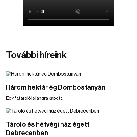
További híreink
Három hektár ég Dombostanyán
Egy fatároló is lángra kapott.
Tároló és hétvégi ház égett
Debrecenben