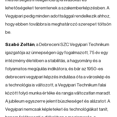
lehetőségeket teremtenek a szakemberképzésben. A
Vegyipari pedig minden adottsággal rendelkezik ahhoz,
hogy ebben továbbra is meghatározó szerepet töltsön
be.
Szabó Zoltán
, a Debreceni SZC Vegyipari Technikum
igazgatója az ünnepségen úgy fogalmazott, 75 év egy
intézmény életében a stabilitás, a hagyomány és a
folyamatos megújulás indikátora, és bár az 1950-es
debreceni vegyipari képzés indulása óta a városkép és
a technológia is változott, a Vegyipari Technikum falai
között folyó munka értéke és rangja változatlan maradt.
A jubileum egyszerre jelent büszkeséget és alázatot. A
Vegyipari nemcsak képleteket és technológiákat tanít,