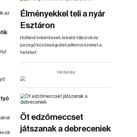
Élményekkel teli a nyár
Esztáron
tik
Holland önkéntesek, kreatív táborok és
pezsgő közösségi élet jellemzi ezeket a
lyt
heteket.
Hirdetés
ttyó
Öt edzőmeccset
álnál
játszanak a debreceniek
kezik