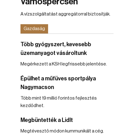
Vámospércsen
A vízszolgáltatást aggregátorral biztosítják.
Gazdaság
Több gyógyszert, kevesebb
üzemanyagot vásároltunk
Megérkezett a KSH legfrissebb jelentése.
Épülhet a műfüves sportpálya
Nagymacson
Több mint 19 millió forintos fejlesztés
kezdődhet.
Megbüntették a Lidlt
Megtévesztő módon kummunikált a cég.