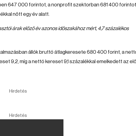
ben 647 000 forintot, a nonprofit szektorban 681 400 forintot
lékkal nőtt egy év alatt.
asztói árak előző év azonos időszakához mért, 4,7 százalékos
almazásban állók bruttó átlagkeresete 680 400 forint, a nett
reset 9,2, míg a nettó kereset 9,1 százalékkal emelkedett az el
Hirdetés
Hirdetés