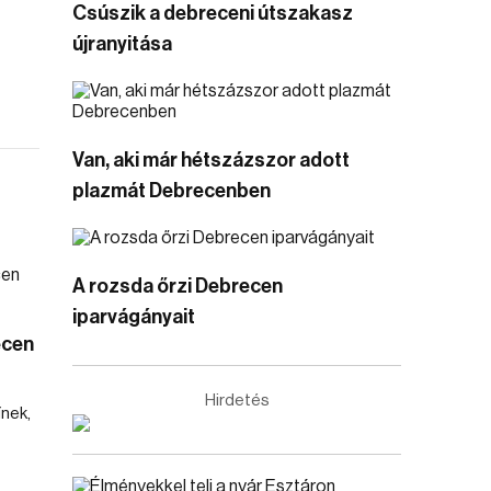
Csúszik a debreceni útszakasz
újranyitása
Van, aki már hétszázszor adott
plazmát Debrecenben
A rozsda őrzi Debrecen
iparvágányait
ecen
Hirdetés
ínek,