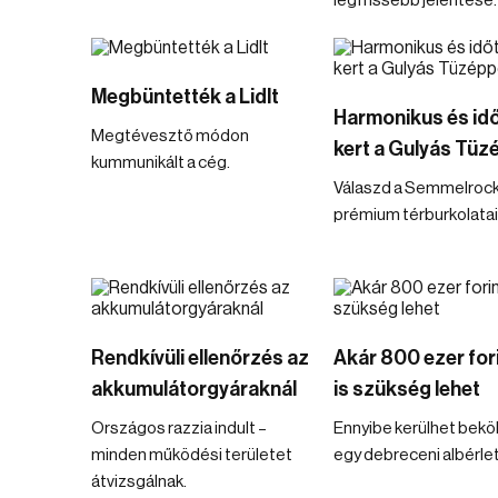
legfrissebb jelentése.
Megbüntették a Lidlt
Harmonikus és idő
Megtévesztő módon
kert a Gulyás Tüz
kummunikált a cég.
Válaszd a Semmelroc
prémium térburkolatai
Rendkívüli ellenőrzés az
Akár 800 ezer for
akkumulátorgyáraknál
is szükség lehet
Országos razzia indult –
Ennyibe kerülhet bekö
minden működési területet
egy debreceni albérle
átvizsgálnak.