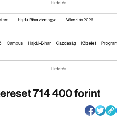
Hirdetés
yetem
Hajdú-Bihar vármegye
Választás 2026
ó
Campus
Hajdú-Bihar
Gazdaság
Közélet
Progra
Hirdetés
kereset 714 400 forint