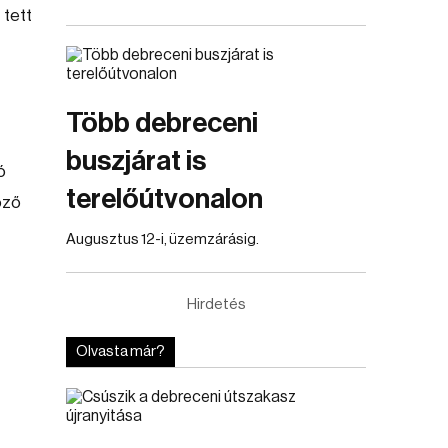
 tett
Több debreceni
buszjárat is
ó
terelőútvonalon
őző
Augusztus 12-i, üzemzárásig.
Hirdetés
Olvasta már?