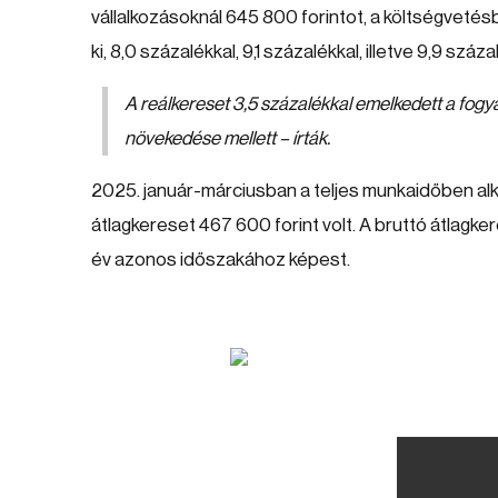
vállalkozásoknál 645 800 forintot, a költségvetés
ki, 8,0 százalékkal, 9,1 százalékkal, illetve 9,9 száza
A reálkereset 3,5 százalékkal emelkedett a fogy
növekedése mellett – írták.
2025. január-márciusban a teljes munkaidőben alk
átlagkereset 467 600 forint volt. A bruttó átlagke
év azonos időszakához képest.