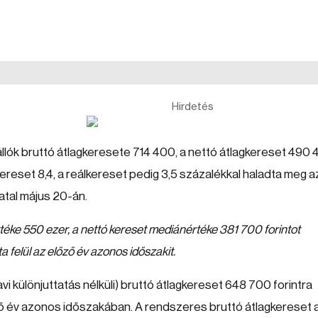
Hirdetés
lók bruttó átlagkeresete 714 400, a nettó átlagkereset 490
agkereset 8,4, a reálkereset pedig 3,5 százalékkal haladta meg a
vatal május 20-án.
rtéke 550 ezer, a nettó kereset mediánértéke 381 700 forintot
lta felül az előző év azonos időszakit.
i különjuttatás nélküli) bruttó átlagkereset 648 700 forintra
őző év azonos időszakában. A rendszeres bruttó átlagkereset 