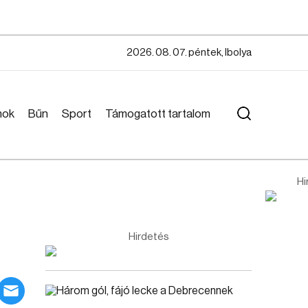
2026. 08. 07. péntek, Ibolya
mok
Bűn
Sport
Támogatott tartalom
Hi
Hirdetés