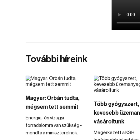
További híreink
Magyar: Orbán tudta,
Több gyógyszert,
mégsem tett semmit
kevesebb üzeman
Energia- és vízügyi
vásároltunk
forradalomra van szükség -
Megérkezett a KSH
mondta a miniszterelnök.