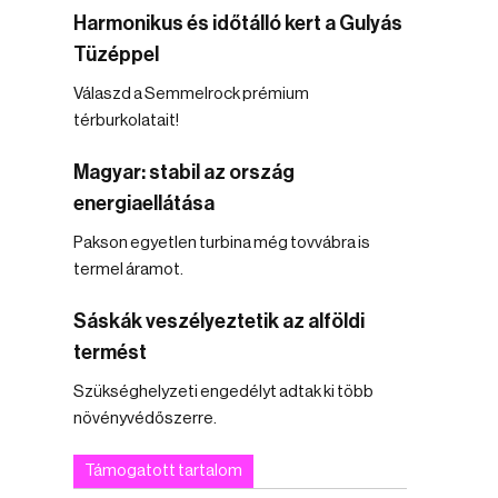
Harmonikus és időtálló kert a Gulyás
Tüzéppel
Válaszd a Semmelrock prémium
térburkolatait!
Magyar: stabil az ország
energiaellátása
Pakson egyetlen turbina még tovvábra is
termel áramot.
Sáskák veszélyeztetik az alföldi
termést
Szükséghelyzeti engedélyt adtak ki több
növényvédőszerre.
Támogatott tartalom