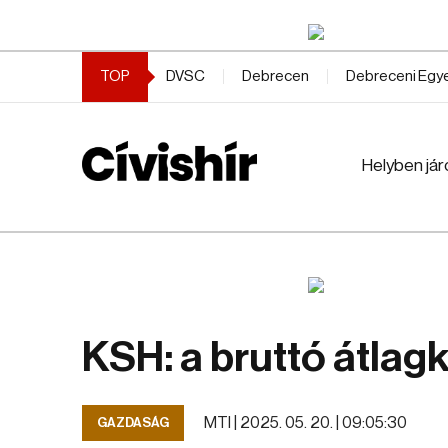
TOP
DVSC
Debrecen
Debreceni Eg
Helyben jár
KSH: a bruttó átlag
MTI |
2025. 05. 20. | 09:05:30
GAZDASÁG