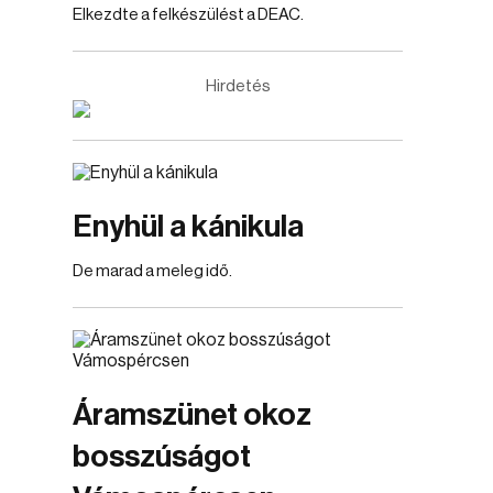
Elkezdte a felkészülést a DEAC.
Hirdetés
Enyhül a kánikula
De marad a meleg idő.
Áramszünet okoz
bosszúságot