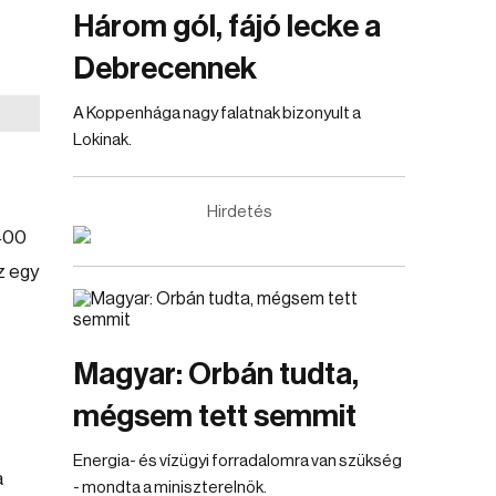
Három gól, fájó lecke a
Debrecennek
A Koppenhága nagy falatnak bizonyult a
Lokinak.
Hirdetés
 400
z egy
Magyar: Orbán tudta,
mégsem tett semmit
Energia- és vízügyi forradalomra van szükség
a
- mondta a miniszterelnök.