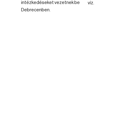
intézkedéseket vezetnek be
víz.
Debrecenben.