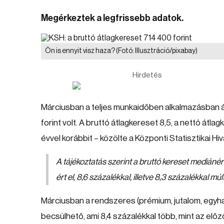
Megérkeztek a legfrissebb adatok.
Ön is ennyit visz haza?
(Fotó: Illusztráció/pixabay)
Hirdetés
Márciusban a teljes munkaidőben alkalmazásban ál
forint volt. A bruttó átlagkereset 8,5, a nettó átl
évvel korábbit – közölte a Központi Statisztikai Hi
A tájékoztatás szerint a bruttó kereset mediáné
ért el, 8,6 százalékkal, illetve 8,3 százalékkal mú
Márciusban a rendszeres (prémium, jutalom, egyhav
becsülhető, ami 8,4 százalékkal több, mint az el