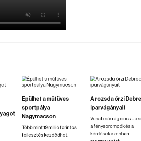
Épülhet a műfüves
A rozsda őrzi Debr
sportpálya
iparvágányait
yagot
Nagymacson
Vonat már rég nincs – a s
a fénysorompók és a
Több mint 19 millió forintos
kérdések azonban
fejlesztés kezdődhet.