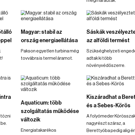
megmaradtak.
tálló
Magyar: stabil az
Sáskák veszélyezte
éppel
ország energiaellátása
az alföldi termést
k
Pakson egyetlen turbina még
Szükséghelyzeti engedé
t!
tovvábra is termel áramot.
adtak ki több
növényvédőszerre.
intra
Kiszáradhat a Bere
Aquaticum: több
és a Sebes-Körös
szolgáltatás működése
ltözni
A folyómeder Körösszak
változik
tbe.
nagyrészt száraz, a
Energiatakarékos
Berettyóba pedig alig ér