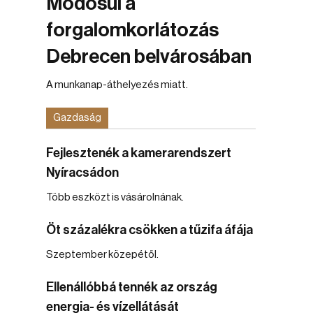
Módosul a
forgalomkorlátozás
Debrecen belvárosában
A munkanap-áthelyezés miatt.
Gazdaság
Fejlesztenék a kamerarendszert
Nyíracsádon
Több eszközt is vásárolnának.
Öt százalékra csökken a tűzifa áfája
Szeptember közepétől.
Ellenállóbbá tennék az ország
energia- és vízellátását