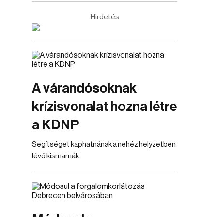
Hirdetés
A várandósoknak
krízisvonalat hozna létre
a KDNP
Segítséget kaphatnának a nehéz helyzetben
lévő kismamák.