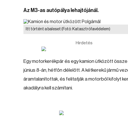
Az M3-as autópálya lehajtójánál.
Itt történt a baleset
(Fotó: Katasztrófavédelem)
Hirdetés
Egy motorkerékpár és egy kamion ütközött össze 
június 8-án, hétfőn délelőtt. A kétkerekű jármű ve
áramtalanítottak, és felitatják a motorból kifolyt k
akadályra kell számítani.