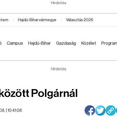
Hirdetés
yetem
Hajdú-Bihar vármegye
Választás 2026
ó
Campus
Hajdú-Bihar
Gazdaság
Közélet
Progra
Hirdetés
között Polgárnál
8. | 10:41:08