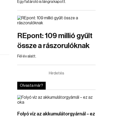
Egy fatároló is lángra kapott.
REpont: 109 millió gyűlt
össze a rászorulóknak
Fél év alatt.
Hirdetés
Olvasta már?
Folyó víz az akkumulátorgyárnál – ez