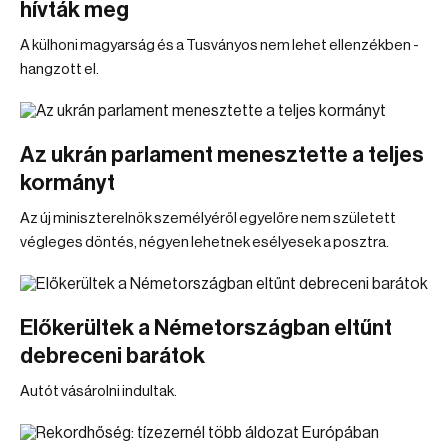
hívták meg
A külhoni magyarság és a Tusványos nem lehet ellenzékben -
hangzott el.
Az ukrán parlament menesztette a teljes
kormányt
Az új miniszterelnök személyéről egyelőre nem született
végleges döntés, négyen lehetnek esélyesek a posztra.
Előkerültek a Németországban eltűnt
debreceni barátok
Autót vásárolni indultak.