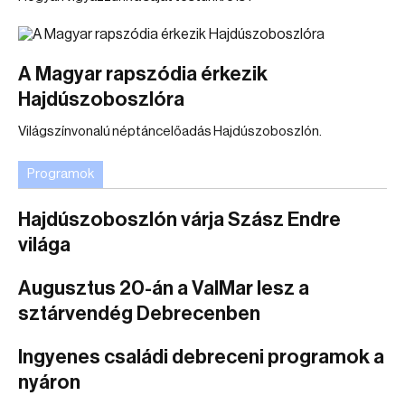
A Magyar rapszódia érkezik
Hajdúszoboszlóra
Világszínvonalú néptáncelőadás Hajdúszoboszlón.
Programok
Hajdúszoboszlón várja Szász Endre
világa
Augusztus 20-án a ValMar lesz a
sztárvendég Debrecenben
Ingyenes családi debreceni programok a
nyáron