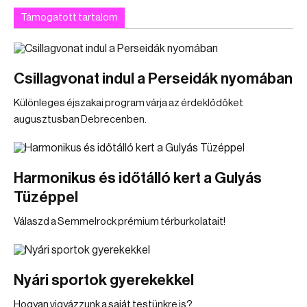
Támogatott tartalom
Csillagvonat indul a Perseidák nyomában
Különleges éjszakai program várja az érdeklődőket
augusztusban Debrecenben.
Harmonikus és időtálló kert a Gulyás
Tüzéppel
Válaszd a Semmelrock prémium térburkolatait!
Nyári sportok gyerekekkel
Hogyan vigyázzunk a saját testünkre is?