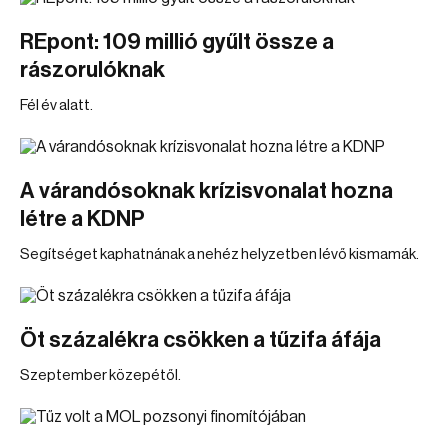
REpont: 109 millió gyűlt össze a
rászorulóknak
Fél év alatt.
A várandósoknak krízisvonalat hozna
létre a KDNP
Segítséget kaphatnának a nehéz helyzetben lévő kismamák.
Öt százalékra csökken a tűzifa áfája
Szeptember közepétől.