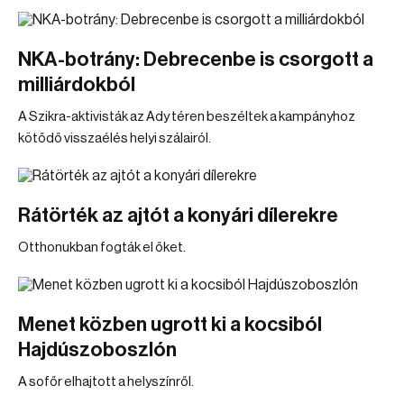
NKA-botrány: Debrecenbe is csorgott a
milliárdokból
A Szikra-aktivisták az Ady téren beszéltek a kampányhoz
kötődő visszaélés helyi szálairól.
Rátörték az ajtót a konyári dílerekre
Otthonukban fogták el őket.
Menet közben ugrott ki a kocsiból
Hajdúszoboszlón
A sofőr elhajtott a helyszínről.