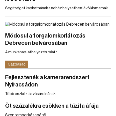
Segítséget kaphatnának a nehéz helyzetben lévő kismamák.
Módosul a forgalomkorlátozás
Debrecen belvárosában
A munkanap-áthelyezés miatt.
Gazdaság
Fejlesztenék a kamerarendszert
Nyíracsádon
Több eszközt is vásárolnának.
Öt százalékra csökken a tűzifa áfája
Szeptember közepétől.