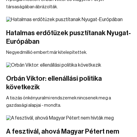
társaságában ábrázolták.
Hatalmas erdőtüzek pusztítanak Nyugat-
Európában
Negyedmillió embert már kitelepítettek.
Orbán Viktor: ellenállási politika
következik
A tiszás önkényuralmi rendszernek nincsenek meg a
gazdasági alapjai - mondta.
A fesztivál, ahová Magyar Pétert nem