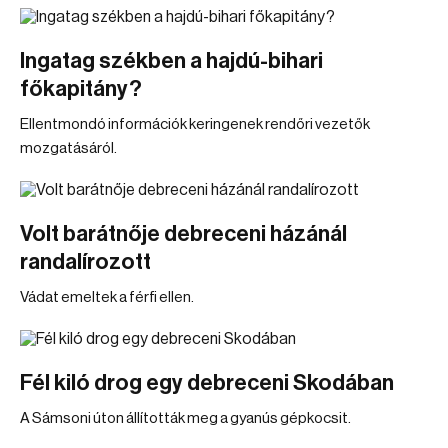
Ingatag székben a hajdú-bihari
főkapitány?
Ellentmondó információk keringenek rendőri vezetők
mozgatásáról.
Volt barátnője debreceni házánál
randalírozott
Vádat emeltek a férfi ellen.
Fél kiló drog egy debreceni Skodában
A Sámsoni úton állították meg a gyanús gépkocsit.