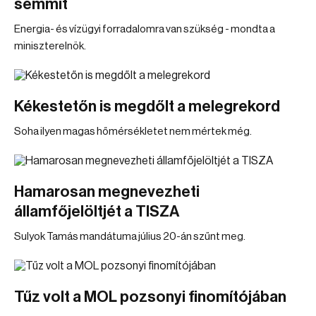
semmit
Energia- és vízügyi forradalomra van szükség - mondta a
miniszterelnök.
Kékestetőn is megdőlt a melegrekord
Soha ilyen magas hőmérsékletet nem mértek még.
Hamarosan megnevezheti
államfőjelöltjét a TISZA
Sulyok Tamás mandátuma július 20-án szűnt meg.
Tűz volt a MOL pozsonyi finomítójában