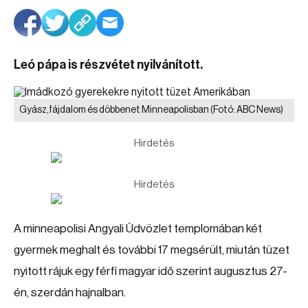
Leó pápa is részvétet nyilvánított.
Gyász,fájdalom és döbbenet Minneapolisban
(Fotó: ABC News)
Hirdetés
Hirdetés
A minneapolisi Angyali Üdvözlet templomában két
gyermek meghalt és további 17 megsérült, miután tüzet
nyitott rájuk egy férfi magyar idő szerint augusztus 27-
én, szerdán hajnalban.