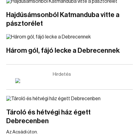
Hajdúsámsonból Katmanduba vitte a
pásztorélet
Három gól, fájó lecke a Debrecennek
Hirdetés
Tároló és hétvégi ház égett
Debrecenben
Az Acsádi úton.