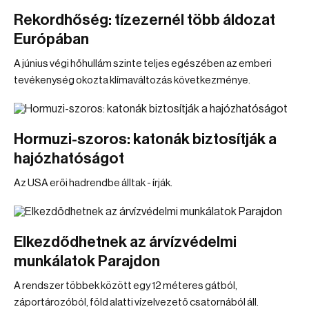
Rekordhőség: tízezernél több áldozat
Európában
A június végi hőhullám szinte teljes egészében az emberi
tevékenység okozta klímaváltozás következménye.
Hormuzi-szoros: katonák biztosítják a
hajózhatóságot
Az USA erői hadrendbe álltak - írják.
Elkezdődhetnek az árvízvédelmi
munkálatok Parajdon
A rendszer többek között egy 12 méteres gátból,
záportározóból, föld alatti vízelvezető csatornából áll.