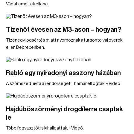
Vádat emeltek ellene.
Tizenöt évesen az M3-ason – hogyan?
Tizenegy jogsértés miatt nyomoznak a furgontolvaj gyerek
ellen Debrecenben.
Rabló egy nyíradonyi asszony házában
A szomszéd hívta a rendőrséget – hamar elfogták. +Videó
Hajdúböszörményi drogdílerre csaptak
le
Több fogyasztót is kihallgattak. +Videó.