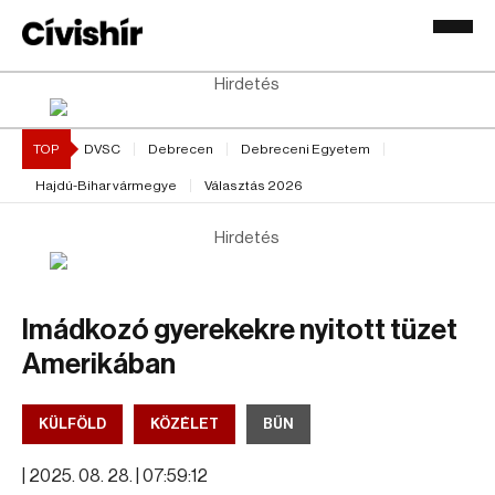
Hirdetés
TOP
DVSC
Debrecen
Debreceni Egyetem
Hajdú-Bihar vármegye
Választás 2026
Hirdetés
Imádkozó gyerekekre nyitott tüzet
Amerikában
KÜLFÖLD
KÖZÉLET
BŰN
|
2025. 08. 28. | 07:59:12