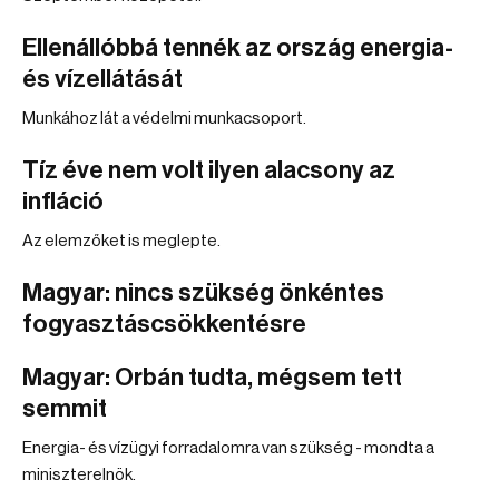
Ellenállóbbá tennék az ország energia-
és vízellátását
Munkához lát a védelmi munkacsoport.
Tíz éve nem volt ilyen alacsony az
infláció
Az elemzőket is meglepte.
Magyar: nincs szükség önkéntes
fogyasztáscsökkentésre
Magyar: Orbán tudta, mégsem tett
semmit
Energia- és vízügyi forradalomra van szükség - mondta a
miniszterelnök.