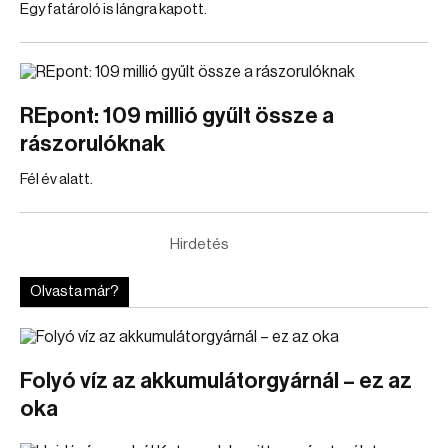
Egy fatároló is lángra kapott.
REpont: 109 millió gyűlt össze a
rászorulóknak
Fél év alatt.
Hirdetés
Olvasta már?
Folyó víz az akkumulátorgyárnál – ez az
oka