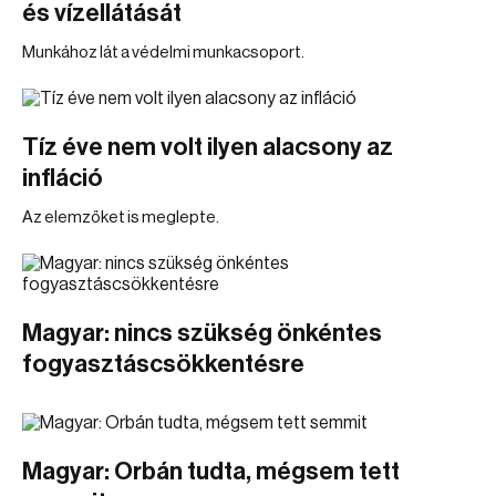
és vízellátását
Munkához lát a védelmi munkacsoport.
Tíz éve nem volt ilyen alacsony az
infláció
Az elemzőket is meglepte.
Magyar: nincs szükség önkéntes
fogyasztáscsökkentésre
Magyar: Orbán tudta, mégsem tett