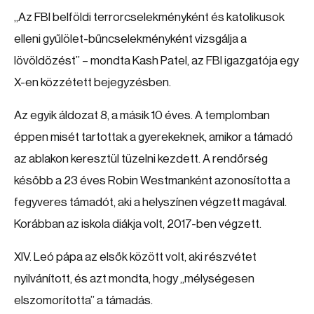
„Az FBI belföldi terrorcselekményként és katolikusok
elleni gyűlölet-bűncselekményként vizsgálja a
lövöldözést” – mondta Kash Patel, az FBI igazgatója egy
X-en közzétett bejegyzésben.
Az egyik áldozat 8, a másik 10 éves. A templomban
éppen misét tartottak a gyerekeknek, amikor a támadó
az ablakon keresztül tüzelni kezdett. A rendőrség
később a 23 éves Robin Westmanként azonosította a
fegyveres támadót, aki a helyszínen végzett magával.
Korábban az iskola diákja volt, 2017-ben végzett.
XIV. Leó pápa az elsők között volt, aki részvétet
nyilvánított, és azt mondta, hogy „mélységesen
elszomorította” a támadás.