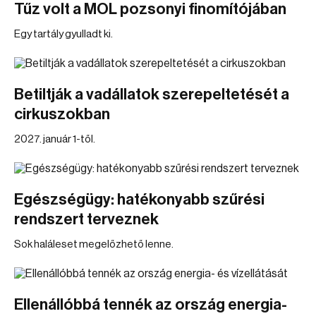
Tűz volt a MOL pozsonyi finomítójában
Egy tartály gyulladt ki.
Betiltják a vadállatok szerepeltetését a
cirkuszokban
2027. január 1-től.
Egészségügy: hatékonyabb szűrési
rendszert terveznek
Sok haláleset megelőzhető lenne.
Ellenállóbbá tennék az ország energia-