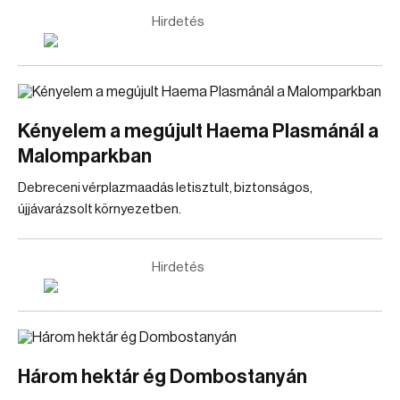
Hirdetés
Kényelem a megújult Haema Plasmánál a
Malomparkban
Debreceni vérplazmaadás letisztult, biztonságos,
újjávarázsolt környezetben.
Hirdetés
Három hektár ég Dombostanyán