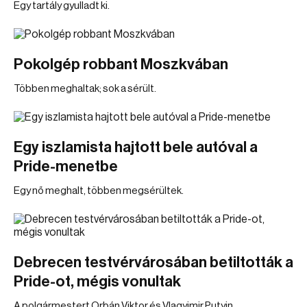
Egy tartály gyulladt ki.
Pokolgép robbant Moszkvában
Többen meghaltak; sok a sérült.
Egy iszlamista hajtott bele autóval a
Pride-menetbe
Egy nő meghalt, többen megsérültek.
Debrecen testvérvárosában betiltották a
Pride-ot, mégis vonultak
A polgármestert Orbán Viktor és Vlagyimir Putyin