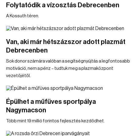
Folytatódik a vízosztás Debrecenben
A Kossuth téren.
Van, aki már hétszázszor adott plazmát
Debrecenben
Sok donor számára valóban a segítségnyújtás a legfontosabb
motiváció, nem a pénz – tudtuk meg a plazmaközpont
vezetőjétől.
Épülhet a műfüves sportpálya
Nagymacson
Több mint 19 millió forintos fejlesztés kezdődhet.