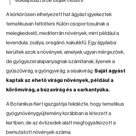
eukaliptuszt is be tudják mutatni.
A körkörösen elhelyezett hat ágyást igyekeztek
tematikusan feltölteni. Külön csoportosulnak a
melegkedvelő, mediterrán növények, mint például a
levendula, zsálya, oregánó, kakukkfű. Egy ágyásba
kerültek azok a növények, amelyek ugyan mérgezőek,
de gyógyszeralapanyagnak számítanak, ilyenek a
gyűszűvirág, a gyöngyvirág, a sisakvirág.
Saját ágyást
kaptak az ehető virágú növények, például a
körömvirág, a búzavirág és a sarkantyúka.
A Botanikus Kert igazgatója felidézte, hogy tematikus
gyógynövénygyűjtemény korábban is létezett a
kertben, de az évtizedek alatt megfogyatkozott a
bemutatott növények száma.