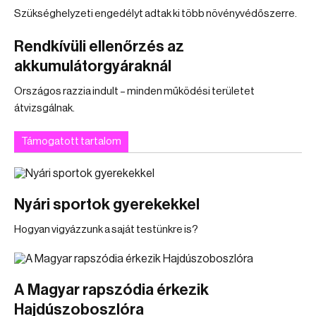
Szükséghelyzeti engedélyt adtak ki több növényvédőszerre.
Rendkívüli ellenőrzés az
akkumulátorgyáraknál
Országos razzia indult – minden működési területet
átvizsgálnak.
Támogatott tartalom
Nyári sportok gyerekekkel
Hogyan vigyázzunk a saját testünkre is?
A Magyar rapszódia érkezik
Hajdúszoboszlóra