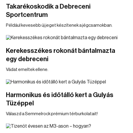
Takarékoskodik a Debreceni
Sportcentrum
Például kevesebb új jeget készítenek a jégcsarnokban.
Kerekesszékes rokonát bántalmazta
egy debreceni
Vádat emeltek ellene.
Harmonikus és időtálló kert a Gulyás
Tüzéppel
Válaszd a Semmelrock prémium térburkolatait!