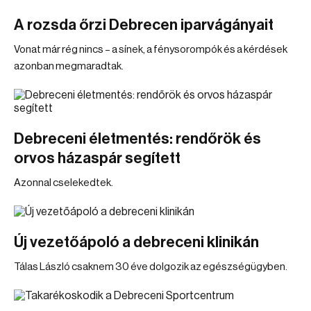
A rozsda őrzi Debrecen iparvágányait
Vonat már rég nincs – a sínek, a fénysorompók és a kérdések
azonban megmaradtak.
Debreceni életmentés: rendőrök és
orvos házaspár segített
Azonnal cselekedtek.
Új vezetőápoló a debreceni klinikán
Tálas László csaknem 30 éve dolgozik az egészségügyben.