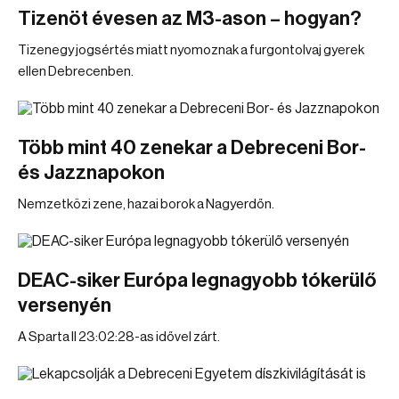
Tizenöt évesen az M3-ason – hogyan?
Tizenegy jogsértés miatt nyomoznak a furgontolvaj gyerek
ellen Debrecenben.
Több mint 40 zenekar a Debreceni Bor-
és Jazznapokon
Nemzetközi zene, hazai borok a Nagyerdőn.
DEAC-siker Európa legnagyobb tókerülő
versenyén
A Sparta II 23:02:28-as idővel zárt.