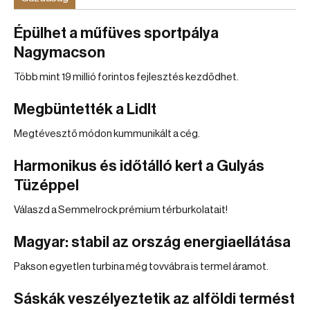
Épülhet a műfüves sportpálya
Nagymacson
Több mint 19 millió forintos fejlesztés kezdődhet.
Megbüntették a Lidlt
Megtévesztő módon kummunikált a cég.
Harmonikus és időtálló kert a Gulyás
Tüzéppel
Válaszd a Semmelrock prémium térburkolatait!
Magyar: stabil az ország energiaellátása
Pakson egyetlen turbina még tovvábra is termel áramot.
Sáskák veszélyeztetik az alföldi termést