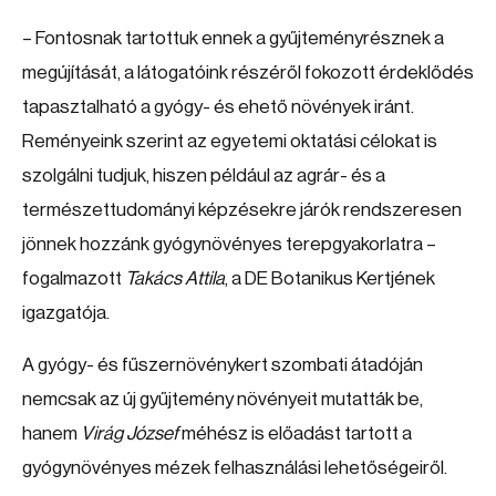
– Fontosnak tartottuk ennek a gyűjteményrésznek a
megújítását, a látogatóink részéről fokozott érdeklődés
tapasztalható a gyógy- és ehető növények iránt.
Reményeink szerint az egyetemi oktatási célokat is
szolgálni tudjuk, hiszen például az agrár- és a
természettudományi képzésekre járók rendszeresen
jönnek hozzánk gyógynövényes terepgyakorlatra –
fogalmazott
Takács Attila
, a DE Botanikus Kertjének
igazgatója.
A gyógy- és fűszernövénykert szombati átadóján
nemcsak az új gyűjtemény növényeit mutatták be,
hanem
Virág József
méhész is előadást tartott a
gyógynövényes mézek felhasználási lehetőségeiről.