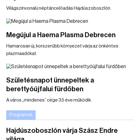
Világszínvonalú néptáncelőadás Hajdúszoboszlón.
Megújul a Haema Plasma Debrecen
Hamarosan új, korszerűbb környezet várja az önkéntes
plazmaadókat.
Születésnapot ünnepeltek a
berettyóújfalui fürdőben
A város „mindenes” cége 35 éve működik.
Programok
Hajdúszoboszlón várja Szász Endre
világa