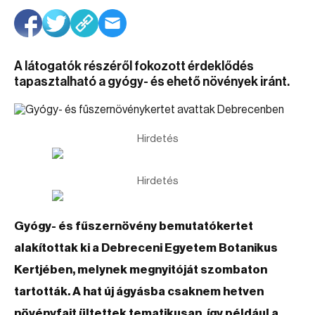
A látogatók részéről fokozott érdeklődés
tapasztalható a gyógy- és ehető növények iránt.
Hirdetés
Hirdetés
Gyógy- és fűszernövény bemutatókertet
alakítottak ki a Debreceni Egyetem Botanikus
Kertjében, melynek megnyitóját szombaton
tartották. A hat új ágyásba csaknem hetven
növényfajt ültettek tematikusan, így például a