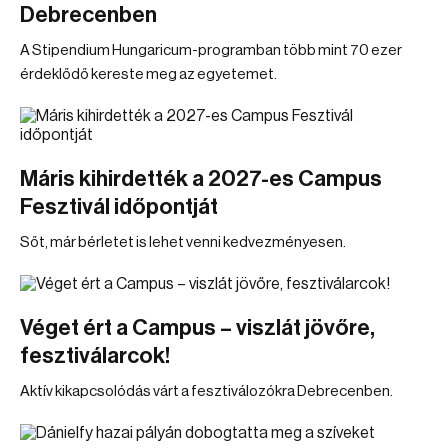
Debrecenben
A Stipendium Hungaricum-programban több mint 70 ezer
érdeklődő kereste meg az egyetemet.
Máris kihirdették a 2027-es Campus
Fesztivál időpontját
Sőt, már bérletet is lehet venni kedvezményesen.
Véget ért a Campus – viszlát jövőre,
fesztiválarcok!
Aktív kikapcsolódás várt a fesztiválozókra Debrecenben.