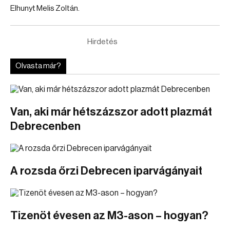
Elhunyt Melis Zoltán.
Hirdetés
Olvasta már?
Van, aki már hétszázszor adott plazmát
Debrecenben
A rozsda őrzi Debrecen iparvágányait
Tizenöt évesen az M3-ason – hogyan?