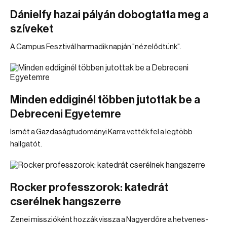
Dánielfy hazai pályán dobogtatta meg a
szíveket
A Campus Fesztivál harmadik napján "nézelődtünk".
Minden eddiginél többen jutottak be a
Debreceni Egyetemre
Ismét a Gazdaságtudományi Karra vették fel a legtöbb
hallgatót.
Rocker professzorok: katedrát
cserélnek hangszerre
Zenei misszióként hozzák vissza a Nagyerdőre a hetvenes-