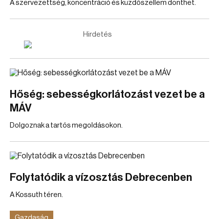
A szervezettség, koncentráció és küzdőszellem dönthet.
Hirdetés
Hőség: sebességkorlátozást vezet be a
MÁV
Dolgoznak a tartós megoldásokon.
Folytatódik a vízosztás Debrecenben
A Kossuth téren.
Gazdaság