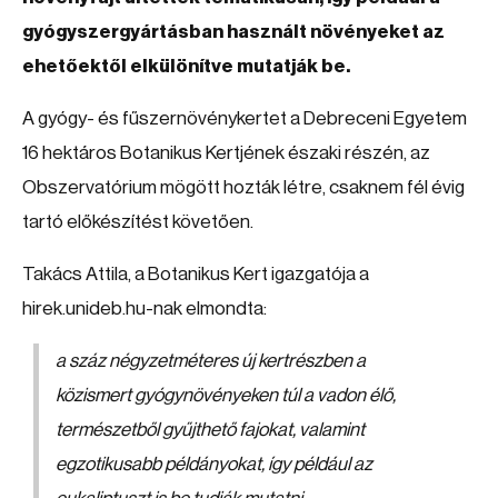
gyógyszergyártásban használt növényeket az
ehetőektől elkülönítve mutatják be.
A gyógy- és fűszernövénykertet a Debreceni Egyetem
16 hektáros Botanikus Kertjének északi részén, az
Obszervatórium mögött hozták létre, csaknem fél évig
tartó előkészítést követően.
Takács Attila, a Botanikus Kert igazgatója a
hirek.unideb.hu-nak elmondta:
a száz négyzetméteres új kertrészben a
közismert gyógynövényeken túl a vadon élő,
természetből gyűjthető fajokat, valamint
egzotikusabb példányokat, így például az