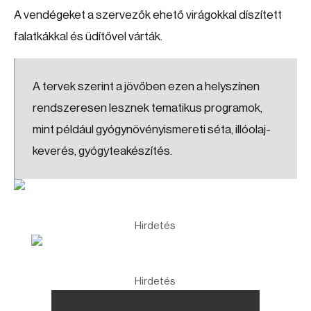
A vendégeket a szervezők ehető virágokkal díszített
falatkákkal és üdítővel várták.
A tervek szerint a jövőben ezen a helyszínen
rendszeresen lesznek tematikus programok,
mint például gyógynövényismereti séta, illóolaj-
keverés, gyógyteakészítés.
Hirdetés
Hirdetés