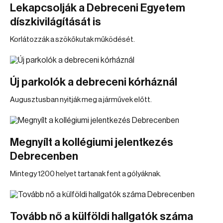
Lekapcsolják a Debreceni Egyetem
díszkivilágítását is
Korlátozzák a szökőkutak működését.
Új parkolók a debreceni kórháznál
Augusztusban nyitják meg a járművek előtt.
Megnyílt a kollégiumi jelentkezés
Debrecenben
Mintegy 1200 helyet tartanak fent a gólyáknak.
Tovább nő a külföldi hallgatók száma