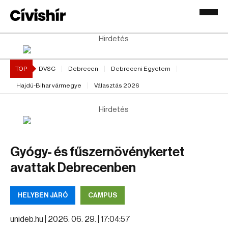
Hirdetés
TOP
DVSC
Debrecen
Debreceni Egyetem
Hajdú-Bihar vármegye
Választás 2026
Hirdetés
Gyógy- és fűszernövénykertet
avattak Debrecenben
HELYBEN JÁRÓ
CAMPUS
unideb.hu |
2026. 06. 29. | 17:04:57