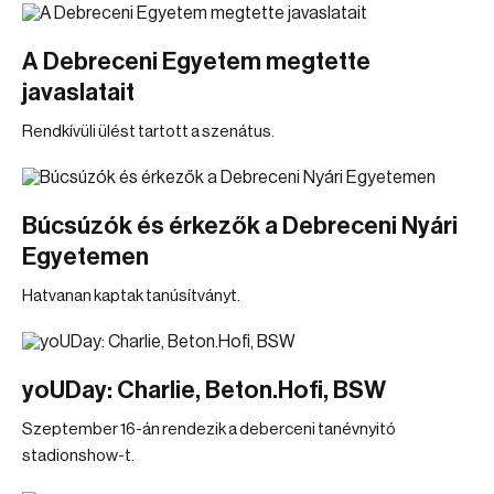
A Debreceni Egyetem megtette
javaslatait
Rendkívüli ülést tartott a szenátus.
Búcsúzók és érkezők a Debreceni Nyári
Egyetemen
Hatvanan kaptak tanúsítványt.
yoUDay: Charlie, Beton.Hofi, BSW
Szeptember 16-án rendezik a deberceni tanévnyitó
stadionshow-t.