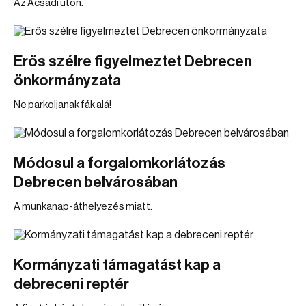
Az Acsádi úton.
Erős szélre figyelmeztet Debrecen
önkormányzata
Ne parkoljanak fák alá!
Módosul a forgalomkorlátozás
Debrecen belvárosában
A munkanap-áthelyezés miatt.
Kormányzati támagatást kap a
debreceni reptér