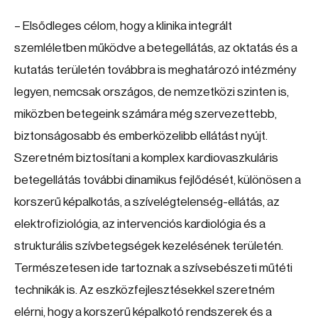
– Elsődleges célom, hogy a klinika integrált
szemléletben működve a betegellátás, az oktatás és a
kutatás területén továbbra is meghatározó intézmény
legyen, nemcsak országos, de nemzetközi szinten is,
miközben betegeink számára még szervezettebb,
biztonságosabb és emberközelibb ellátást nyújt.
Szeretném biztosítani a komplex kardiovaszkuláris
betegellátás további dinamikus fejlődését, különösen a
korszerű képalkotás, a szívelégtelenség-ellátás, az
elektrofiziológia, az intervenciós kardiológia és a
strukturális szívbetegségek kezelésének területén.
Természetesen ide tartoznak a szívsebészeti műtéti
technikák is. Az eszközfejlesztésekkel szeretném
elérni, hogy a korszerű képalkotó rendszerek és a