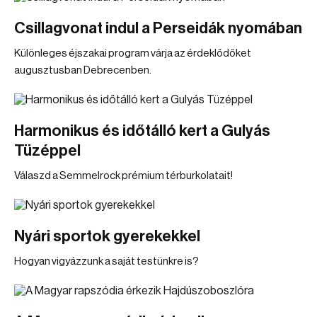
Csillagvonat indul a Perseidák nyomában
Különleges éjszakai program várja az érdeklődőket
augusztusban Debrecenben.
Harmonikus és időtálló kert a Gulyás
Tüzéppel
Válaszd a Semmelrock prémium térburkolatait!
Nyári sportok gyerekekkel
Hogyan vigyázzunk a saját testünkre is?