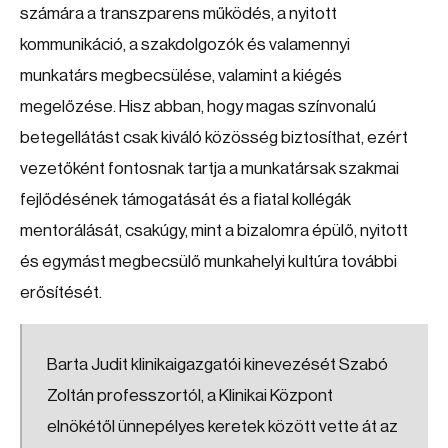
számára a transzparens működés, a nyitott
kommunikáció, a szakdolgozók és valamennyi
munkatárs megbecsülése, valamint a kiégés
megelőzése. Hisz abban, hogy magas színvonalú
betegellátást csak kiváló közösség biztosíthat, ezért
vezetőként fontosnak tartja a munkatársak szakmai
fejlődésének támogatását és a fiatal kollégák
mentorálását, csakúgy, mint a bizalomra épülő, nyitott
és egymást megbecsülő munkahelyi kultúra további
erősítését.
Barta Judit klinikaigazgatói kinevezését Szabó
Zoltán professzortól, a Klinikai Központ
elnökétől ünnepélyes keretek között vette át az