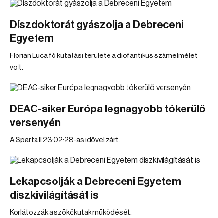
Díszdoktorát gyászolja a Debreceni
Egyetem
Florian Luca fő kutatási területe a diofantikus számelmélet
volt.
DEAC-siker Európa legnagyobb tókerülő
versenyén
A Sparta II 23:02:28-as idővel zárt.
Lekapcsolják a Debreceni Egyetem
díszkivilágítását is
Korlátozzák a szökőkutak működését.