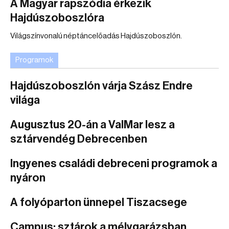
A Magyar rapszódia érkezik
Hajdúszoboszlóra
Világszínvonalú néptáncelőadás Hajdúszoboszlón.
Programok
Hajdúszoboszlón várja Szász Endre
világa
Augusztus 20-án a ValMar lesz a
sztárvendég Debrecenben
Ingyenes családi debreceni programok a
nyáron
A folyóparton ünnepel Tiszacsege
Campus: sztárok a mélygarázsban