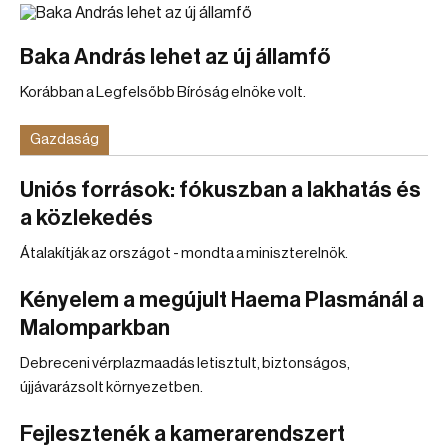
Baka András lehet az új államfő
Korábban a Legfelsőbb Bíróság elnöke volt.
Gazdaság
Uniós források: fókuszban a lakhatás és
a közlekedés
Átalakítják az országot - mondta a miniszterelnök.
Kényelem a megújult Haema Plasmánál a
Malomparkban
Debreceni vérplazmaadás letisztult, biztonságos,
újjávarázsolt környezetben.
Fejlesztenék a kamerarendszert