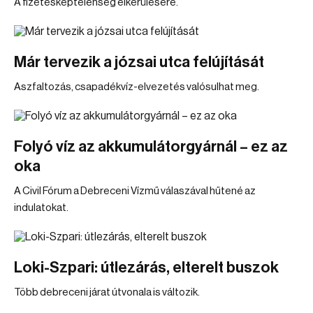
A fizetésképtelenség elkerülésére.
Már tervezik a józsai utca felújítását
Aszfaltozás, csapadékvíz-elvezetés valósulhat meg.
Folyó víz az akkumulátorgyárnál – ez az
oka
A Civil Fórum a Debreceni Vízmű válaszával hűtené az
indulatokat.
Loki-Szpari: útlezárás, elterelt buszok
Több debreceni járat útvonala is változik.