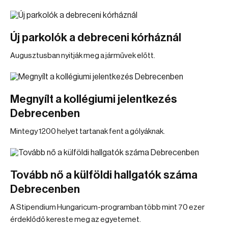
Új parkolók a debreceni kórháznál
Augusztusban nyitják meg a járművek előtt.
Megnyílt a kollégiumi jelentkezés
Debrecenben
Mintegy 1200 helyet tartanak fent a gólyáknak.
Tovább nő a külföldi hallgatók száma
Debrecenben
A Stipendium Hungaricum-programban több mint 70 ezer
érdeklődő kereste meg az egyetemet.