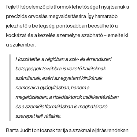
fejlett képelemző platformok lehetőséget nyújtsanak a
precíziós orvoslás megvalósítására. Így hamarabb
jelezhető a betegség, pontosabban becsülhető a
kockázat és a kezelés személyre szabható – emelte ki
a szakember.
Hozzátette: a régióban a szív- és érrendszeri
betegségek továbbra is vezető haláloknak
számítanak, ezért az egyetemi klinikának
nemcsak a gyógyításban, hanem a
megelőzésben, a rizikófaktorok csökkentésében
és a szemléletformálásban is meghatározó
szerepet kell vállalnia.
Barta Judit fontosnak tartja a szakmai eljárásrendeken