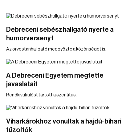
Debreceni sebészhallgató nyerte a
humorversenyt
Az orvostanhallgató meggyőzte a közönséget is.
A Debreceni Egyetem megtette
javaslatait
Rendkívüli ülést tartott a szenátus.
Viharkárokhoz vonultak a hajdú-bihari
tűzoltók