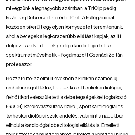
mi végzünk a legnagyobb számban, a TriClip pedig
kizárólag Debrecenben érhető el. A kollégáimmal
közösen sikerült egy olyan környezetet teremtenünk,
ahol a betegek a legkorszerűbb ellátást kapják, az itt
dolgozó szakemberek pedig a kardiológia teljes
spektrumát művelhetik – fogalmazott Csanádi Zoltán
professzor.
Hozzátette: az elmúlt években a klinikán számos új
ambulancia jött létre, többek között onkokardiológiai,
felnőttkori veleszületett szívbetegségekkel foglalkozó
(GUCH), kardiovaszkuláris rizikó-, sportkardiológiai és
terheskardiológiai szakrendelés, valamint a napokban
elindul a kardiológiai obezitológiai ellátás is. Emellett
fejlesztették a műszerparkot, létrejött a korszerű hibrid