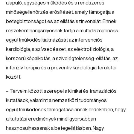
alapuló, egységes működés és a rendszeres
minőségellenőrzés erősítését, amely támogatja a
betegbiztonságot és az ellátás színvonalát. Ennek
részeként hangsúlyosnak tartja a multidiszciplináris
együttműködés kiaknázását az intervenciós
kardiológia, a szívsebészet, az elektrofiziológia, a
korszerű képalkotás, a szívelégtelenség-ellátás, az
intenzív terápia és a preventív kardiológia területei
között.
– Terveim között szerepel a klinikai és transzlációs
kutatások, valamint a nemzetközi tudományos
együttműködések támogatása annak érdekében, hogy
a kutatási eredmények minél gyorsabban
hasznosulhassanak a betegellátásban. Nagy