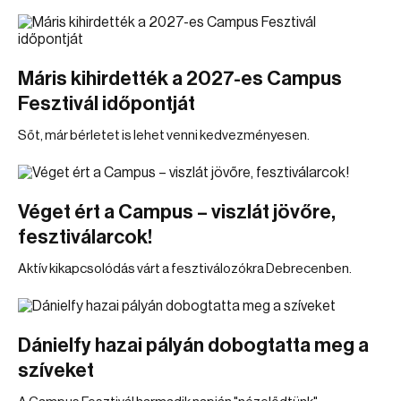
Máris kihirdették a 2027-es Campus
Fesztivál időpontját
Sőt, már bérletet is lehet venni kedvezményesen.
Véget ért a Campus – viszlát jövőre,
fesztiválarcok!
Aktív kikapcsolódás várt a fesztiválozókra Debrecenben.
Dánielfy hazai pályán dobogtatta meg a
szíveket