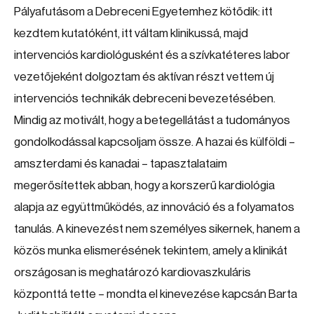
Pályafutásom a Debreceni Egyetemhez kötődik: itt
kezdtem kutatóként, itt váltam klinikussá, majd
intervenciós kardiológusként és a szívkatéteres labor
vezetőjeként dolgoztam és aktívan részt vettem új
intervenciós technikák debreceni bevezetésében.
Mindig az motivált, hogy a betegellátást a tudományos
gondolkodással kapcsoljam össze. A hazai és külföldi –
amszterdami és kanadai – tapasztalataim
megerősítettek abban, hogy a korszerű kardiológia
alapja az együttműködés, az innováció és a folyamatos
tanulás. A kinevezést nem személyes sikernek, hanem a
közös munka elismerésének tekintem, amely a klinikát
országosan is meghatározó kardiovaszkuláris
központtá tette – mondta el kinevezése kapcsán Barta