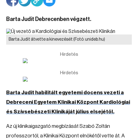
Barta Judit Debrecenben végzett.
Barta Judit átvette a kinevezését
(Fotó: unideb.hu)
Hirdetés
Hirdetés
Barta Judit habilitált egyetemi docens vezeti a
Debreceni Egyetem Klinikai Központ Kardiológiai
és Szívsebészeti Klinikáját július elsejétől.
Az új klinikaigazgató megbízását Szabó Zoltán
professzortól, a Klinikai Központ elnökétől vette át. A