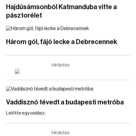
Hajdúsámsonból Katmanduba vitte a
pásztorélet
Három gól, fájó lecke a Debrecennek
Hirdetés
Vaddisznó tévedt a budapesti metróba
Lelőtte egy vadász.
Hirdetés