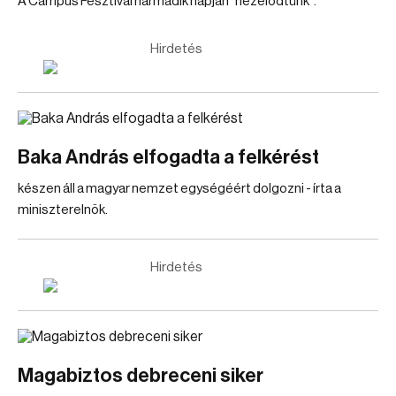
A Campus Fesztivál harmadik napján "nézelődtünk".
Hirdetés
Baka András elfogadta a felkérést
készen áll a magyar nemzet egységéért dolgozni - írta a
miniszterelnök.
Hirdetés
Magabiztos debreceni siker