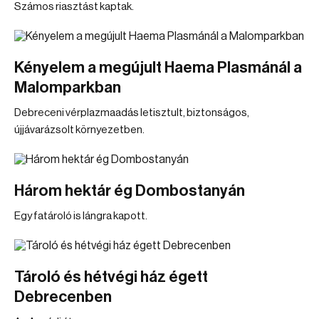
Számos riasztást kaptak.
Kényelem a megújult Haema Plasmánál a
Malomparkban
Debreceni vérplazmaadás letisztult, biztonságos,
újjávarázsolt környezetben.
Három hektár ég Dombostanyán
Egy fatároló is lángra kapott.
Tároló és hétvégi ház égett
Debrecenben