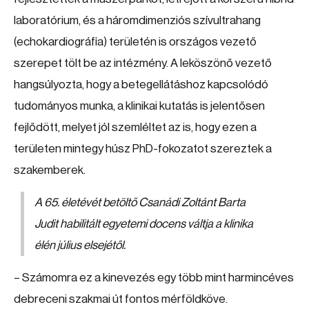
laboratórium, és a háromdimenziós szívultrahang
(echokardiográfia) területén is országos vezető
szerepet tölt be az intézmény. A leköszönő vezető
hangsúlyozta, hogy a betegellátáshoz kapcsolódó
tudományos munka, a klinikai kutatás is jelentősen
fejlődött, melyet jól szemléltet az is, hogy ezen a
területen mintegy húsz PhD-fokozatot szereztek a
szakemberek.
A 65. életévét betöltő Csanádi Zoltánt Barta
Judit habilitált egyetemi docens váltja a klinika
élén július elsejétől.
– Számomra ez a kinevezés egy több mint harmincéves
debreceni szakmai út fontos mérföldköve.