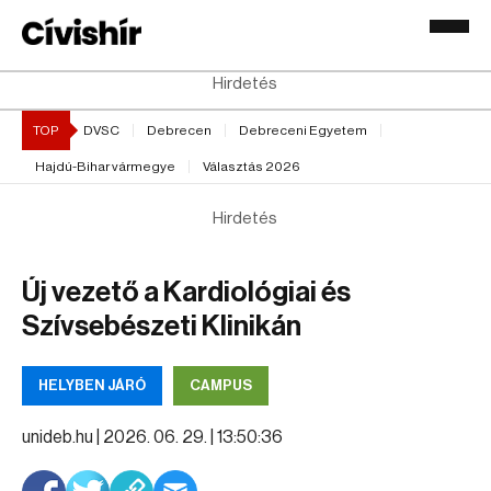
Hirdetés
TOP
DVSC
Debrecen
Debreceni Egyetem
Hajdú-Bihar vármegye
Választás 2026
Hirdetés
Új vezető a Kardiológiai és
Szívsebészeti Klinikán
HELYBEN JÁRÓ
CAMPUS
unideb.hu |
2026. 06. 29. | 13:50:36