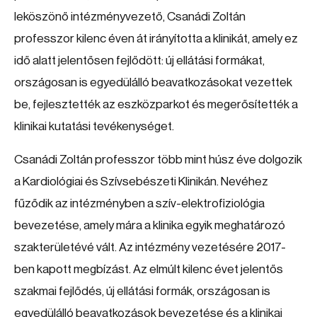
leköszönő intézményvezető, Csanádi Zoltán
professzor kilenc éven át irányította a klinikát, amely ez
idő alatt jelentősen fejlődött: új ellátási formákat,
országosan is egyedülálló beavatkozásokat vezettek
be, fejlesztették az eszközparkot és megerősítették a
klinikai kutatási tevékenységet.
Csanádi Zoltán professzor több mint húsz éve dolgozik
a Kardiológiai és Szívsebészeti Klinikán. Nevéhez
fűződik az intézményben a szív-elektrofiziológia
bevezetése, amely mára a klinika egyik meghatározó
szakterületévé vált. Az intézmény vezetésére 2017-
ben kapott megbízást. Az elmúlt kilenc évet jelentős
szakmai fejlődés, új ellátási formák, országosan is
egyedülálló beavatkozások bevezetése és a klinikai