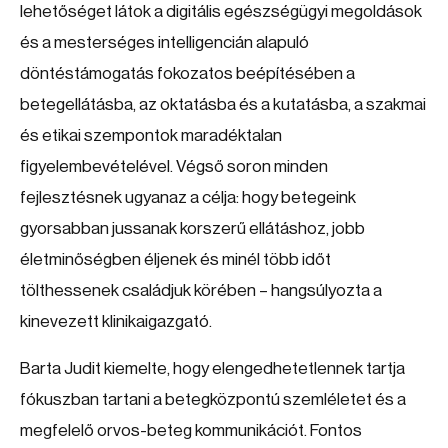
lehetőséget látok a digitális egészségügyi megoldások
és a mesterséges intelligencián alapuló
döntéstámogatás fokozatos beépítésében a
betegellátásba, az oktatásba és a kutatásba, a szakmai
és etikai szempontok maradéktalan
figyelembevételével. Végső soron minden
fejlesztésnek ugyanaz a célja: hogy betegeink
gyorsabban jussanak korszerű ellátáshoz, jobb
életminőségben éljenek és minél több időt
tölthessenek családjuk körében – hangsúlyozta a
kinevezett klinikaigazgató.
Barta Judit kiemelte, hogy elengedhetetlennek tartja
fókuszban tartani a betegközpontú szemléletet és a
megfelelő orvos-beteg kommunikációt. Fontos