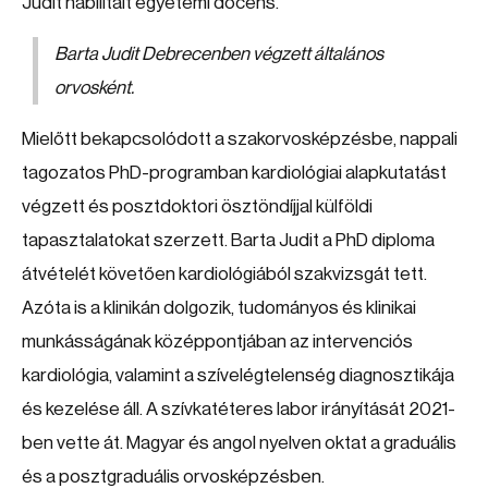
Judit habilitált egyetemi docens.
Barta Judit Debrecenben végzett általános
orvosként.
Mielőtt bekapcsolódott a szakorvosképzésbe, nappali
tagozatos PhD-programban kardiológiai alapkutatást
végzett és posztdoktori ösztöndíjjal külföldi
tapasztalatokat szerzett. Barta Judit a PhD diploma
átvételét követően kardiológiából szakvizsgát tett.
Azóta is a klinikán dolgozik, tudományos és klinikai
munkásságának középpontjában az intervenciós
kardiológia, valamint a szívelégtelenség diagnosztikája
és kezelése áll. A szívkatéteres labor irányítását 2021-
ben vette át. Magyar és angol nyelven oktat a graduális
és a posztgraduális orvosképzésben.