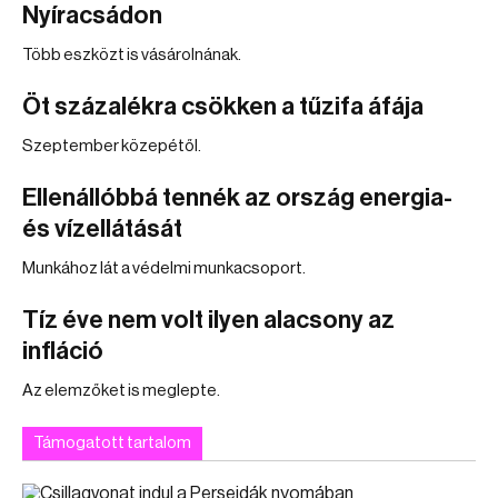
Nyíracsádon
Több eszközt is vásárolnának.
Öt százalékra csökken a tűzifa áfája
Szeptember közepétől.
Ellenállóbbá tennék az ország energia-
és vízellátását
Munkához lát a védelmi munkacsoport.
Tíz éve nem volt ilyen alacsony az
infláció
Az elemzőket is meglepte.
Támogatott tartalom