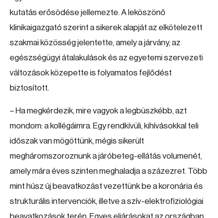
kutatás erősödése jellemezte. A leköszönő
klinikaigazgató szerint a sikerek alapját az elkötelezett
szakmai közösség jelentette, amely a járvány, az
egészségügyi átalakulások és az egyetemi szervezeti
változások közepette is folyamatos fejlődést
biztosított.
– Ha megkérdezik, mire vagyok a legbüszkébb, azt
mondom: a kollégáimra. Egy rendkívüli, kihívásokkal teli
időszak van mögöttünk, mégis sikerült
megháromszoroznunk a járóbeteg-ellátás volumenét,
amely mára éves szinten meghaladja a százezret. Több
mint húsz új beavatkozást vezettünk be a koronária és
strukturális intervenciók, illetve a szív-elektrofiziológiai
beavatkozások terén. Egyes eljárásokat az országban