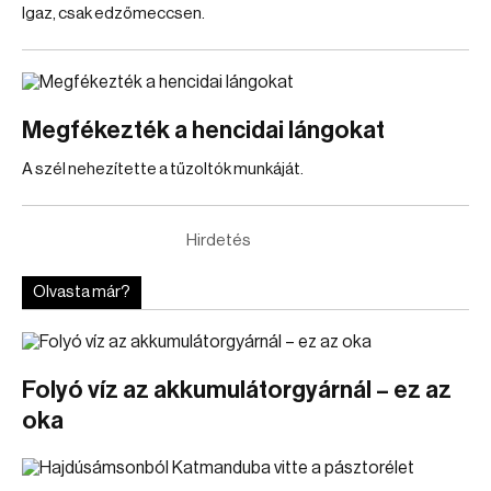
Igaz, csak edzőmeccsen.
Megfékezték a hencidai lángokat
A szél nehezítette a tűzoltók munkáját.
Hirdetés
Olvasta már?
Folyó víz az akkumulátorgyárnál – ez az
oka