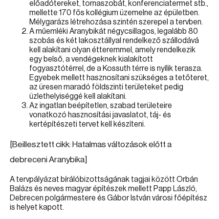
előadótereket, tornaszobát, konferenciatermet stb.,
mellette 170 fős kollégium üzemelne az épületben.
Mélygarázs létrehozása szintén szerepel a tervben.
A műemléki Aranybikát négycsillagos, legalább 80
szobás és két lakosztállyal rendelkező szállodává
kell alakítani olyan étteremmel, amely rendelkezik
egy belső, a vendégeknek kialakított
fogyasztótérrel, de a Kossuth térre is nyílik terasza.
Egyebek mellett hasznosítani szükséges a tetőteret,
az üresen maradó földszinti területeket pedig
üzlethelyiséggé kell alakítani.
Az ingatlan beépítetlen, szabad területeire
vonatkozó hasznosítási javaslatot, táj- és
kertépítészeti tervet kell készíteni.
[Beillesztett cikk: Hatalmas változások előtt a
debreceni Aranybika]
A tervpályázat bírálóbizottságának tagjai között Orbán
Balázs és neves magyar építészek mellett Papp László,
Debrecen polgármestere és Gábor István városi főépítész
is helyet kapott.