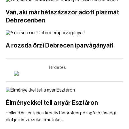
Van, aki már hétszázszor adott plazmát
Debrecenben
A rozsda őrzi Debrecen iparvágányait
Hirdetés
Élményekkel teli a nyár Esztáron
Holland önkéntesek, kreatív táborok és pezsgő közösségi
élet jellemzi ezeket a heteket.