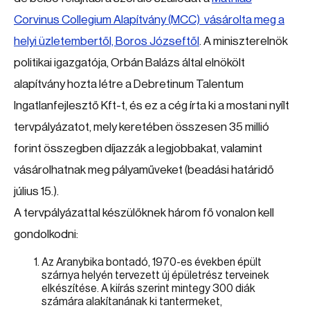
Corvinus Collegium Alapítvány (MCC) vásárolta meg a
helyi üzletembertől, Boros Józseftől
. A miniszterelnök
politikai igazgatója, Orbán Balázs által elnökölt
alapítvány hozta létre a Debretinum Talentum
Ingatlanfejlesztő Kft-t, és ez a cég írta ki a mostani nyílt
tervpályázatot, mely keretében összesen 35 millió
forint összegben díjazzák a legjobbakat, valamint
vásárolhatnak meg pályaműveket (beadási határidő
július 15.).
A tervpályázattal készülőknek három fő vonalon kell
gondolkodni:
Az Aranybika bontadó, 1970-es években épült
szárnya helyén tervezett új épületrész terveinek
elkészítése. A kiírás szerint mintegy 300 diák
számára alakítanának ki tantermeket,