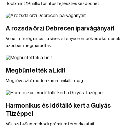
Több mint 19 millió forintos fejlesztés kezdődhet.
A rozsda őrzi Debrecen iparvágányait
Vonat már rég nincs – a sínek, a fénysorompók és a kérdések
azonban megmaradtak.
Megbüntették a Lidlt
Megtévesztő módon kummunikált a cég.
Harmonikus és időtálló kert a Gulyás
Tüzéppel
Válaszd a Semmelrock prémium térburkolatait!