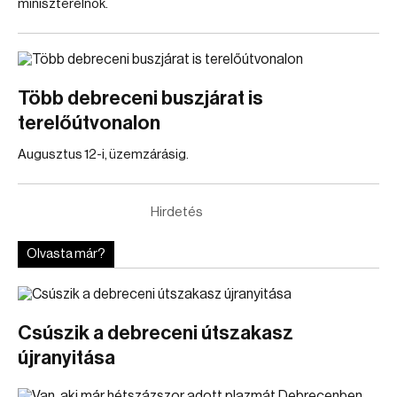
miniszterelnök.
Több debreceni buszjárat is
terelőútvonalon
Augusztus 12-i, üzemzárásig.
Hirdetés
Olvasta már?
Csúszik a debreceni útszakasz
újranyitása