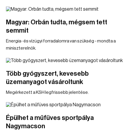
Magyar: Orbán tudta, mégsem tett
semmit
Energia- és vízügyi forradalomra van szükség - mondta a
miniszterelnök.
Több gyógyszert, kevesebb
üzemanyagot vásároltunk
Megérkezett a KSH legfrissebb jelentése.
Épülhet a műfüves sportpálya
Nagymacson