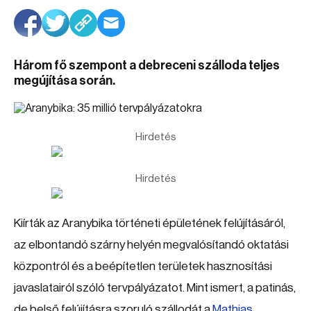
Három fő szempont a debreceni szálloda teljes
megújítása során.
Hirdetés
Hirdetés
Kiírták az Aranybika történeti épületének felújításáról,
az elbontandó szárny helyén megvalósítandó oktatási
központról és a beépítetlen területek hasznosítási
javaslatairól szóló tervpályázatot. Mint ismert, a patinás,
de belső felújításra szoruló szállodát a
Mathias