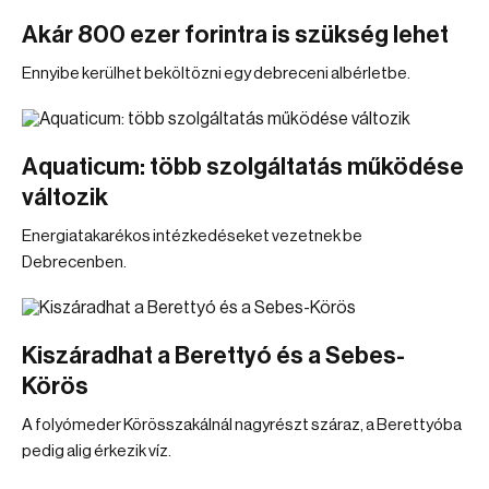
Akár 800 ezer forintra is szükség lehet
Ennyibe kerülhet beköltözni egy debreceni albérletbe.
Aquaticum: több szolgáltatás működése
változik
Energiatakarékos intézkedéseket vezetnek be
Debrecenben.
Kiszáradhat a Berettyó és a Sebes-
Körös
A folyómeder Körösszakálnál nagyrészt száraz, a Berettyóba
pedig alig érkezik víz.