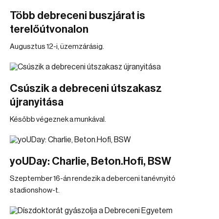
Több debreceni buszjárat is
terelőútvonalon
Augusztus 12-i, üzemzárásig.
Csúszik a debreceni útszakasz
újranyitása
Később végeznek a munkával.
yoUDay: Charlie, Beton.Hofi, BSW
Szeptember 16-án rendezik a deberceni tanévnyitó
stadionshow-t.