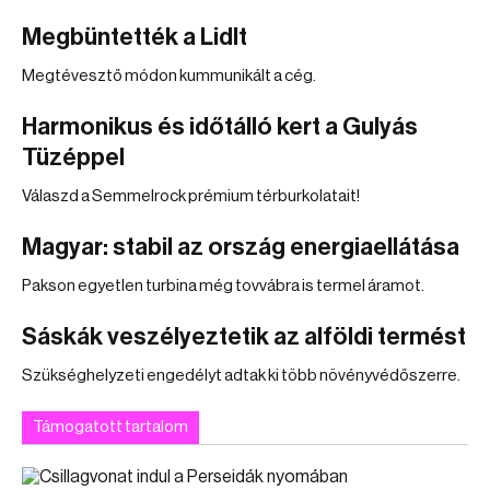
Megbüntették a Lidlt
Megtévesztő módon kummunikált a cég.
Harmonikus és időtálló kert a Gulyás
Tüzéppel
Válaszd a Semmelrock prémium térburkolatait!
Magyar: stabil az ország energiaellátása
Pakson egyetlen turbina még tovvábra is termel áramot.
Sáskák veszélyeztetik az alföldi termést
Szükséghelyzeti engedélyt adtak ki több növényvédőszerre.
Támogatott tartalom