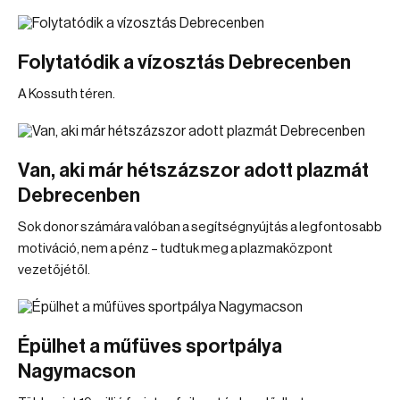
Folytatódik a vízosztás Debrecenben
A Kossuth téren.
Van, aki már hétszázszor adott plazmát
Debrecenben
Sok donor számára valóban a segítségnyújtás a legfontosabb
motiváció, nem a pénz – tudtuk meg a plazmaközpont
vezetőjétől.
Épülhet a műfüves sportpálya
Nagymacson