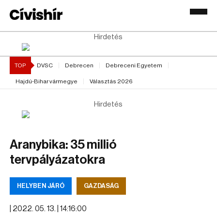
Hirdetés
TOP
DVSC
Debrecen
Debreceni Egyetem
Hajdú-Bihar vármegye
Választás 2026
Hirdetés
Aranybika: 35 millió
tervpályázatokra
HELYBEN JÁRÓ
GAZDASÁG
|
2022. 05. 13. | 14:16:00