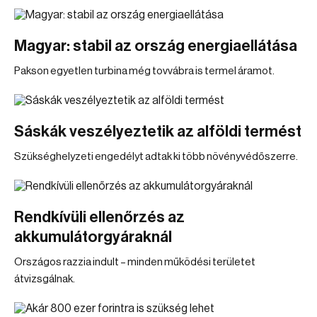
Magyar: stabil az ország energiaellátása
Pakson egyetlen turbina még tovvábra is termel áramot.
Sáskák veszélyeztetik az alföldi termést
Szükséghelyzeti engedélyt adtak ki több növényvédőszerre.
Rendkívüli ellenőrzés az
akkumulátorgyáraknál
Országos razzia indult – minden működési területet
átvizsgálnak.