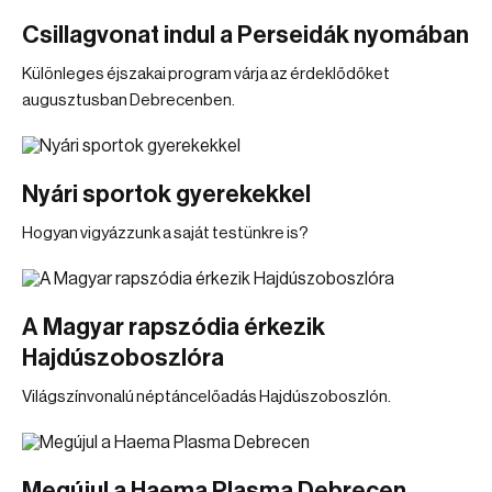
Csillagvonat indul a Perseidák nyomában
Különleges éjszakai program várja az érdeklődőket
augusztusban Debrecenben.
Nyári sportok gyerekekkel
Hogyan vigyázzunk a saját testünkre is?
A Magyar rapszódia érkezik
Hajdúszoboszlóra
Világszínvonalú néptáncelőadás Hajdúszoboszlón.
Megújul a Haema Plasma Debrecen