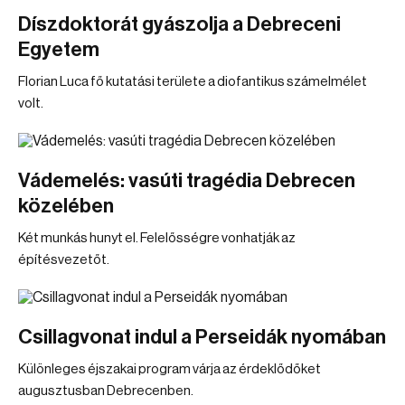
Díszdoktorát gyászolja a Debreceni
Egyetem
Florian Luca fő kutatási területe a diofantikus számelmélet
volt.
Vádemelés: vasúti tragédia Debrecen
közelében
Két munkás hunyt el. Felelősségre vonhatják az
építésvezetőt.
Csillagvonat indul a Perseidák nyomában
Különleges éjszakai program várja az érdeklődőket
augusztusban Debrecenben.