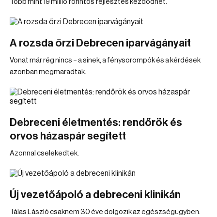
Több mint 19 millió forintos fejlesztés kezdődhet.
A rozsda őrzi Debrecen iparvágányait
Vonat már rég nincs – a sínek, a fénysorompók és a kérdések
azonban megmaradtak.
Debreceni életmentés: rendőrök és
orvos házaspár segített
Azonnal cselekedtek.
Új vezetőápoló a debreceni klinikán
Tálas László csaknem 30 éve dolgozik az egészségügyben.