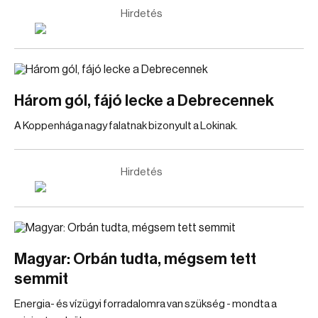
Hirdetés
Három gól, fájó lecke a Debrecennek
A Koppenhága nagy falatnak bizonyult a Lokinak.
Hirdetés
Magyar: Orbán tudta, mégsem tett
semmit
Energia- és vízügyi forradalomra van szükség - mondta a