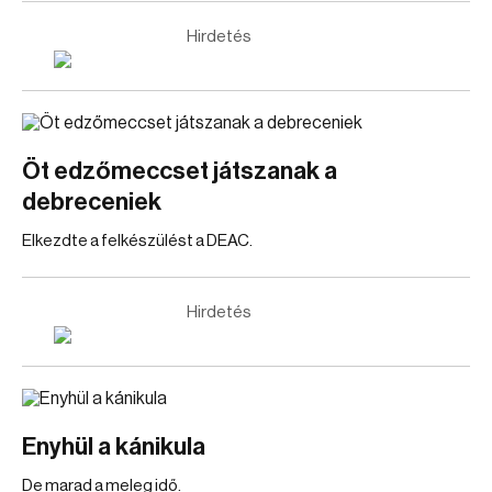
Hirdetés
Öt edzőmeccset játszanak a
debreceniek
Elkezdte a felkészülést a DEAC.
Hirdetés
Enyhül a kánikula
De marad a meleg idő.