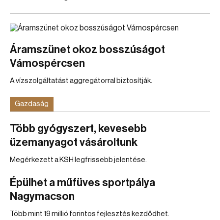
Áramszünet okoz bosszúságot
Vámospércsen
A vízszolgáltatást aggregátorral biztosítják.
Gazdaság
Több gyógyszert, kevesebb
üzemanyagot vásároltunk
Megérkezett a KSH legfrissebb jelentése.
Épülhet a műfüves sportpálya
Nagymacson
Több mint 19 millió forintos fejlesztés kezdődhet.