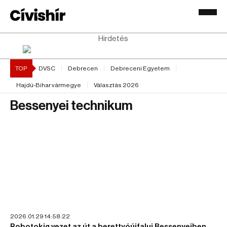
Hirdetés
TOP
DVSC
Debrecen
Debreceni Egyetem
Hajdú-Bihar vármegye
Választás 2026
Bessenyei technikum
2026.01.29 14:58:22
Robotokig vezet az út a berettyóújfalui Bessenyeiben