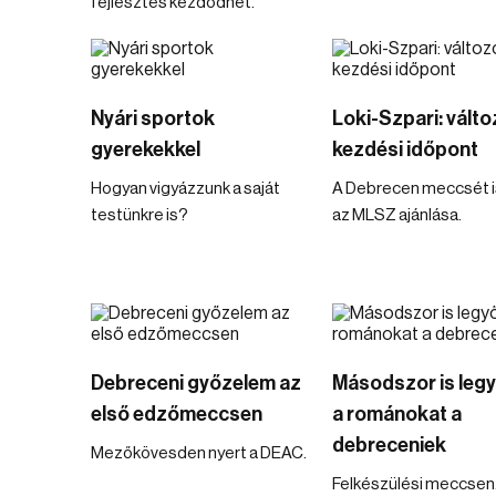
fejlesztés kezdődhet.
Nyári sportok
Loki-Szpari: válto
gyerekekkel
kezdési időpont
Hogyan vigyázzunk a saját
A Debrecen meccsét is
testünkre is?
az MLSZ ajánlása.
Debreceni győzelem az
Másodszor is leg
első edzőmeccsen
a románokat a
debreceniek
Mezőkövesden nyert a DEAC.
Felkészülési meccsen