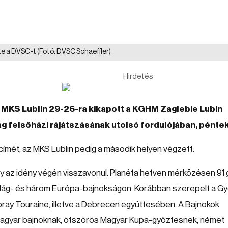
tte a DVSC-t
(Fotó: DVSC Schaeffler)
Hirdetés
E MKS Lublin 29-26-ra kikapott a KGHM Zaglebie Lubin
g felsőházi rájátszásának utolsó fordulójában, pénte
 címét, az MKS Lublin pedig a második helyen végzett.
y az idény végén visszavonul. Planéta hetven mérkőzésen 91 
 világ- és három Európa-bajnokságon. Korábban szerepelt a Győ
ray Touraine, illetve a Debrecen együttesében. A Bajnokok
magyar bajnoknak, ötszörös Magyar Kupa-győztesnek, német