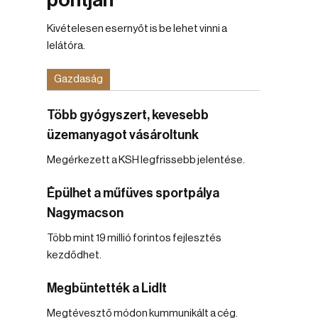
pontján
Kivételesen esernyőt is be lehet vinni a
lelátóra.
Gazdaság
Több gyógyszert, kevesebb
üzemanyagot vásároltunk
Megérkezett a KSH legfrissebb jelentése.
Épülhet a műfüves sportpálya
Nagymacson
Több mint 19 millió forintos fejlesztés
kezdődhet.
Megbüntették a Lidlt
Megtévesztő módon kummunikált a cég.