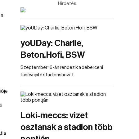
Hirdetés
yoUDay: Charlie,
Beton.Hofi, BSW
Szeptember 16-án rendezik a deberceni
tanévnyitó stadionshow-t.
a
Loki-meccs: vizet
osztanak a stadion több
tja