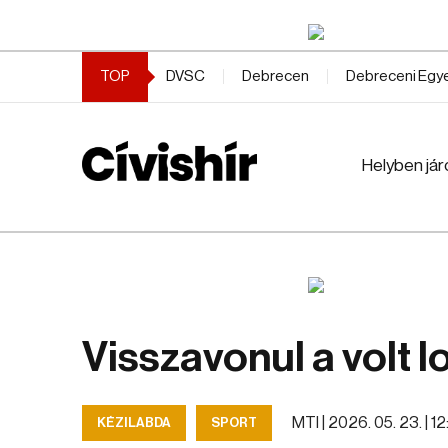
TOP
DVSC
Debrecen
Debreceni Eg
Helyben jár
Visszavonul a volt l
MTI |
2026. 05. 23. | 12
KÉZILABDA
SPORT