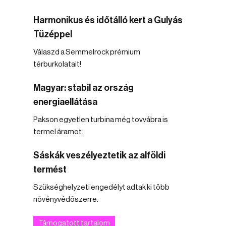
Harmonikus és időtálló kert a Gulyás
Tüzéppel
Válaszd a Semmelrock prémium
térburkolatait!
Magyar: stabil az ország
energiaellátása
Pakson egyetlen turbina még tovvábra is
termel áramot.
Sáskák veszélyeztetik az alföldi
termést
Szükséghelyzeti engedélyt adtak ki több
növényvédőszerre.
Támogatott tartalom