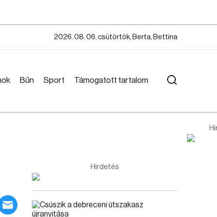
2026. 08. 06. csütörtök, Berta, Bettina
mok
Bűn
Sport
Támogatott tartalom
Hi
Hirdetés