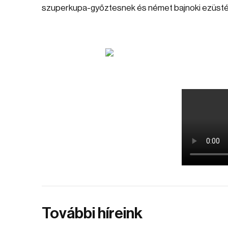
szuperkupa-győztesnek és német bajnoki ezüst
További híreink