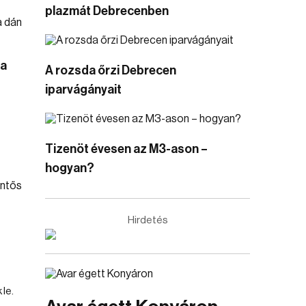
plazmát Debrecenben
 a
A rozsda őrzi Debrecen
iparvágányait
Tizenöt évesen az M3-ason –
hogyan?
Hirdetés
le.