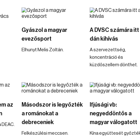
Gyászol a magyar
A DVSC számára itt
evezősport
dán kihívás
Elhunyt Melis Zoltán.
A szervezettség,
koncentráció és
küzdőszellem dönthet.
em az
Másodszor is legyőzték
Ifjúsági vb:
n
a románokat a
negyeddöntős a
debreceniek
magyar válogatott
a DEAC.
Felkészülési meccsen.
Kína együttesét győzték 