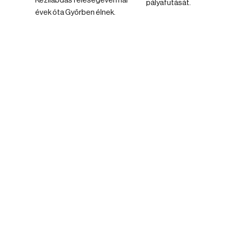
Kézilabdás feleségével már
pályafutását.
évek óta Győrben élnek.