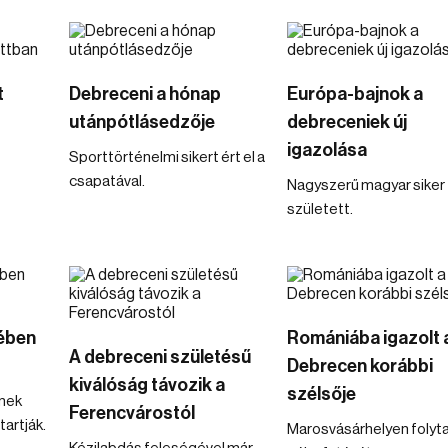
t
Debreceni a hónap
Európa-bajnok a
utánpótlásedzője
debreceniek új
igazolása
Sporttörténelmi sikert ért el a
csapatával.
Nagyszerű magyar siker
született.
ében
Romániába igazolt 
A debreceni születésű
Debrecen korábbi
kiválóság távozik a
szélsője
ének
Ferencvárostól
tartják.
Marosvásárhelyen folyta