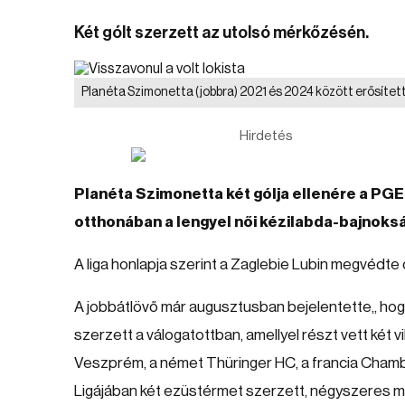
Két gólt szerzett az utolsó mérkőzésén.
Planéta Szimonetta (jobbra) 2021 és 2024 között erősíte
Hirdetés
Planéta Szimonetta két gólja ellenére a PG
otthonában a lengyel női kézilabda-bajnoksá
A liga honlapja szerint a Zaglebie Lubin megvédte
A jobbátlövő már augusztusban bejelentette,, hog
szerzett a válogatottban, amellyel részt vett két
Veszprém, a német Thüringer HC, a francia Chamb
Ligájában két ezüstérmet szerzett, négyszeres 