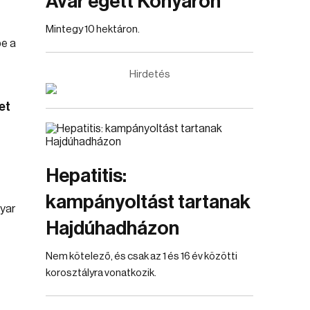
Avar égett Konyáron
Mintegy 10 hektáron.
Hirdetés
et
Hepatitis:
kampányoltást tartanak
Hajdúhadházon
Nem kötelező, és csak az 1 és 16 év közötti
korosztályra vonatkozik.