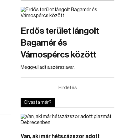
Erdős terület lángolt
Bagamér és
Vámospércs között
Meggyulladt a széraz avar.
Hirdetés
Olvasta már?
Van, aki már hétszázszor adott