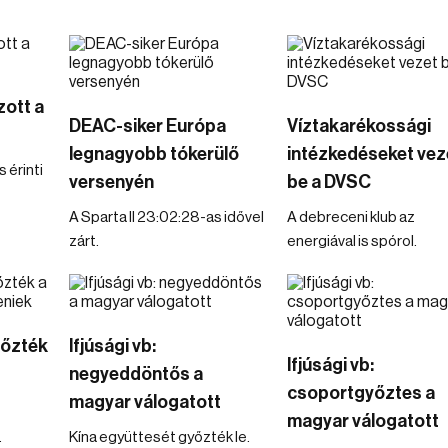
zott a
DEAC-siker Európa
Víztakarékossági
legnagyobb tókerülő
intézkedéseket vez
 érinti
versenyén
be a DVSC
A Sparta II 23:02:28-as idővel
A debreceni klub az
zárt.
energiával is spórol.
yőzték
Ifjúsági vb:
Ifjúsági vb:
negyeddöntős a
csoportgyőztes a
magyar válogatott
magyar válogatott
.
Kína együttesét győzték le.