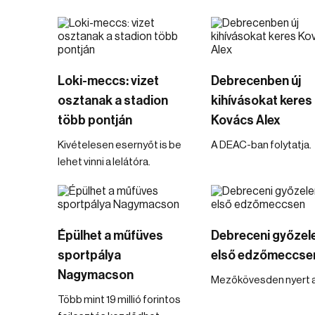
Loki-meccs: vizet
Debrecenben új
osztanak a stadion
kihívásokat keres
több pontján
Kovács Alex
Kivételesen esernyőt is be
A DEAC-ban folytatja.
lehet vinni a lelátóra.
Épülhet a műfüves
Debreceni győzel
sportpálya
első edzőmeccse
Nagymacson
Mezőkövesden nyert 
Több mint 19 millió forintos