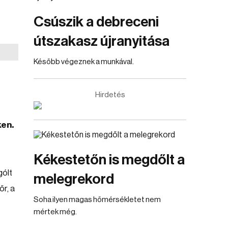
Csúszik a debreceni
útszakasz újranyitása
Később végeznek a munkával.
Hirdetés
ken.
Kékestetőn is megdőlt a
gólt
melegrekord
r, a
Soha ilyen magas hőmérsékletet nem
mértek még.