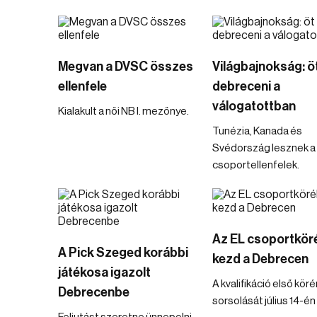
Megvan a DVSC összes
Világbajnokság: ö
ellenfele
debreceni a
válogatottban
Kialakult a női NB I. mezőnye.
Tunézia, Kanada és
Svédország lesznek a
csoportellenfelek.
Az EL csoportkör
A Pick Szeged korábbi
kezd a Debrecen
játékosa igazolt
A kvalifikáció első kör
Debrecenbe
sorsolását július 14-én 