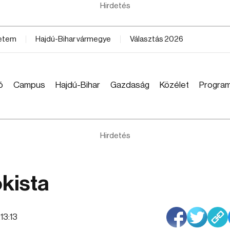
Hirdetés
yetem
Hajdú-Bihar vármegye
Választás 2026
ó
Campus
Hajdú-Bihar
Gazdaság
Közélet
Progra
Hirdetés
okista
:13:13