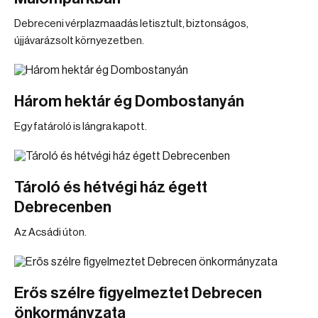
Debreceni vérplazmaadás letisztult, biztonságos,
újjávarázsolt környezetben.
Három hektár ég Dombostanyán
Egy fatároló is lángra kapott.
Tároló és hétvégi ház égett
Debrecenben
Az Acsádi úton.
Erős szélre figyelmeztet Debrecen
önkormányzata