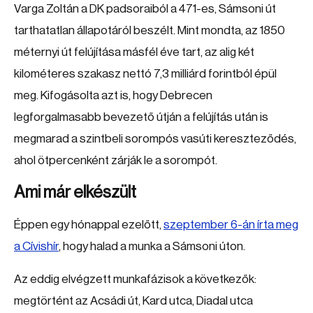
Varga Zoltán a DK padsoraiból a 471-es, Sámsoni út
tarthatatlan állapotáról beszélt. Mint mondta, az 1850
méternyi út felújítása másfél éve tart, az alig két
kilométeres szakasz nettó 7,3 milliárd forintból épül
meg. Kifogásolta azt is, hogy Debrecen
legforgalmasabb bevezető útján a felújítás után is
megmarad a szintbeli sorompós vasúti kereszteződés,
ahol ötpercenként zárják le a sorompót.
Ami már elkészült
Éppen egy hónappal ezelőtt,
szeptember 6-án írta meg
a Cívishír
, hogy halad a munka a Sámsoni úton.
Az eddig elvégzett munkafázisok a következők:
megtörtént az Acsádi út, Kard utca, Diadal utca