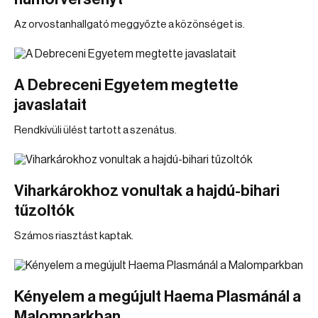
Az orvostanhallgató meggyőzte a közönséget is.
A Debreceni Egyetem megtette
javaslatait
Rendkívüli ülést tartott a szenátus.
Viharkárokhoz vonultak a hajdú-bihari
tűzoltók
Számos riasztást kaptak.
Kényelem a megújult Haema Plasmánál a
Malomparkban