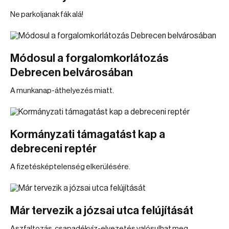
Ne parkoljanak fák alá!
Módosul a forgalomkorlátozás
Debrecen belvárosában
A munkanap-áthelyezés miatt.
Kormányzati támagatást kap a
debreceni reptér
A fizetésképtelenség elkerülésére.
Már tervezik a józsai utca felújítását
Aszfaltozás, csapadékvíz-elvezetés valósulhat meg.