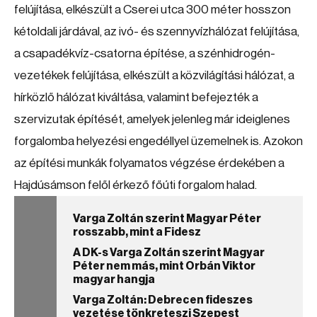
felújítása, elkészült a Cserei utca 300 méter hosszon
kétoldali járdával, az ivó- és szennyvízhálózat felújítása,
a csapadékvíz-csatorna építése, a szénhidrogén-
vezetékek felújítása, elkészült a közvilágítási hálózat, a
hírközlő hálózat kiváltása, valamint befejezték a
szervizutak építését, amelyek jelenleg már ideiglenes
forgalomba helyezési engedéllyel üzemelnek is. Azokon
az építési munkák folyamatos végzése érdekében a
Hajdúsámson felől érkező főúti forgalom halad.
Varga Zoltán szerint Magyar Péter
rosszabb, mint a Fidesz
A DK-s Varga Zoltán szerint Magyar
Péter nem más, mint Orbán Viktor
magyar hangja
Varga Zoltán: Debrecen fideszes
vezetése tönkreteszi Szepest