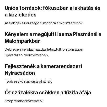
Uniós források: fókuszban a lakhatás és
a közlekedés
Átalakítják az országot - mondta a miniszterelnök.
Kényelem a megújult Haema Plasmánál a
Malomparkban
Debreceni vérplazmaadás letisztult, biztonságos,
újjávarázsolt környezetben.
Fejlesztenék a kamerarendszert
Nyíracsádon
Több eszközt is vásárolnának.
Öt százalékra csökken a tűzifa áfája
Szeptember közepétől.