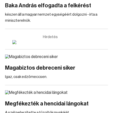
Baka András elfogadta a felkérést
készen áll a magyar nemzet egységéért dolgozni - írta a
miniszterelnök.
Hirdetés
Magabiztos debreceni siker
Igaz, csak edzőmeccsen.
Megfékezték a hencidai lángokat
A szél nehezítette a tűzoltók munkáját.