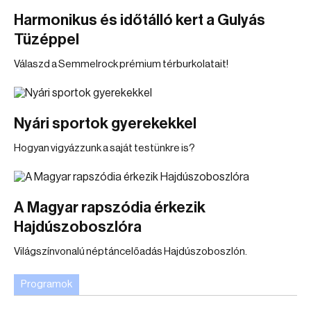
Harmonikus és időtálló kert a Gulyás
Tüzéppel
Válaszd a Semmelrock prémium térburkolatait!
Nyári sportok gyerekekkel
Hogyan vigyázzunk a saját testünkre is?
A Magyar rapszódia érkezik
Hajdúszoboszlóra
Világszínvonalú néptáncelőadás Hajdúszoboszlón.
Programok