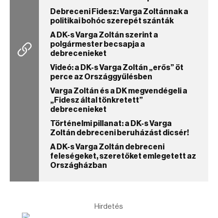
Debreceni Fidesz: Varga Zoltánnak a
politikai bohóc szerepét szánták
A DK-s Varga Zoltán szerint a
polgármester becsapja a
debrecenieket
Videó: a DK-s Varga Zoltán „erős” öt
perce az Országgyűlésben
Varga Zoltán és a DK megvendégeli a
„Fidesz által tönkretett”
debrecenieket
Történelmi pillanat: a DK-s Varga
Zoltán debreceni beruházást dicsér!
A DK-s Varga Zoltán debreceni
feleségeket, szeretőket emlegetett az
Országházban
Hirdetés