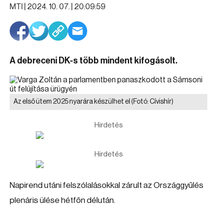
MTI |
2024. 10. 07. | 20:09:59
A debreceni DK-s több mindent kifogásolt.
Az első ütem 2025 nyarára készülhet el
(Fotó: Cívishír)
Hirdetés
Hirdetés
Napirend utáni felszólalásokkal zárult az Országgyűlés
plenáris ülése hétfőn délután.