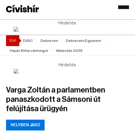
Hirdetés
TOP
DVSC
Debrecen
Debreceni Egyetem
Hajdú-Bihar vármegye
Választás 2026
Hirdetés
Varga Zoltán a parlamentben
panaszkodott a Sámsoni út
felújítása ürügyén
HELYBEN JÁRÓ