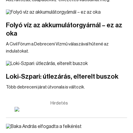
Folyó víz az akkumulátorgyárnál – ez az
oka
A Civil Fórum a Debreceni Vízmű válaszával hűtené az
indulatokat.
Loki-Szpari: útlezárás, elterelt buszok
Több debreceni járat útvonala is változik.
Hirdetés