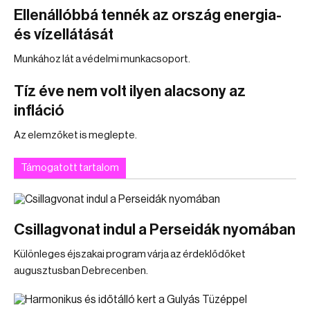
Ellenállóbbá tennék az ország energia-
és vízellátását
Munkához lát a védelmi munkacsoport.
Tíz éve nem volt ilyen alacsony az
infláció
Az elemzőket is meglepte.
Támogatott tartalom
Csillagvonat indul a Perseidák nyomában
Különleges éjszakai program várja az érdeklődőket
augusztusban Debrecenben.