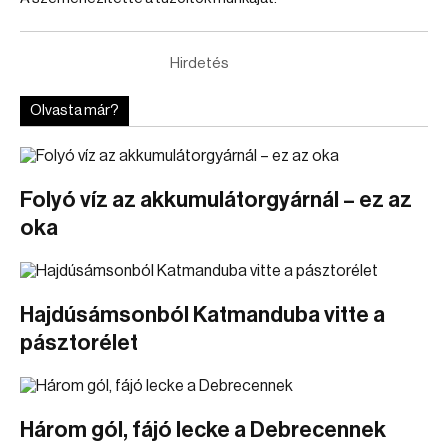
Hirdetés
Olvasta már?
Folyó víz az akkumulátorgyárnál – ez az
oka
Hajdúsámsonból Katmanduba vitte a
pásztorélet
Három gól, fájó lecke a Debrecennek