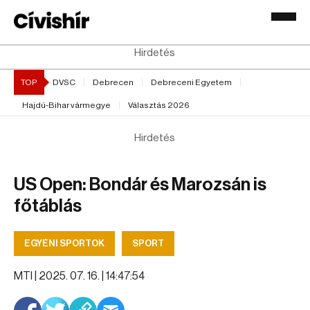
Hirdetés
TOP
DVSC
Debrecen
Debreceni Egyetem
Hajdú-Bihar vármegye
Választás 2026
Hirdetés
US Open: Bondár és Marozsán is
főtáblás
EGYÉNI SPORTOK
SPORT
MTI |
2025. 07. 16. | 14:47:54