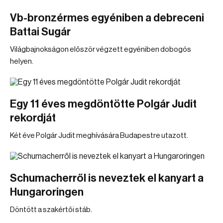
Vb-bronzérmes egyéniben a debreceni
Battai Sugár
Világbajnokságon először végzett egyéniben dobogós
helyen.
Egy 11 éves megdöntötte Polgár Judit
rekordját
Két éve Polgár Judit meghívására Budapestre utazott.
Schumacherről is neveztek el kanyart a
Hungaroringen
Döntött a szakértői stáb.