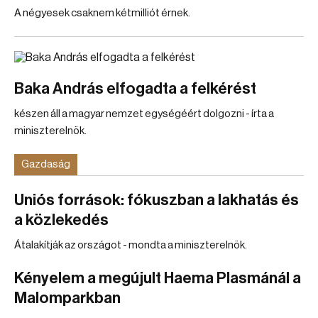
A négyesek csaknem kétmilliót érnek.
Baka András elfogadta a felkérést
készen áll a magyar nemzet egységéért dolgozni - írta a
miniszterelnök.
Gazdaság
Uniós források: fókuszban a lakhatás és
a közlekedés
Átalakítják az országot - mondta a miniszterelnök.
Kényelem a megújult Haema Plasmánál a
Malomparkban