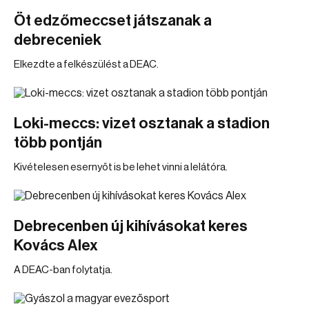
Öt edzőmeccset játszanak a
debreceniek
Elkezdte a felkészülést a DEAC.
Loki-meccs: vizet osztanak a stadion
több pontján
Kivételesen esernyőt is be lehet vinni a lelátóra.
Debrecenben új kihívásokat keres
Kovács Alex
A DEAC-ban folytatja.