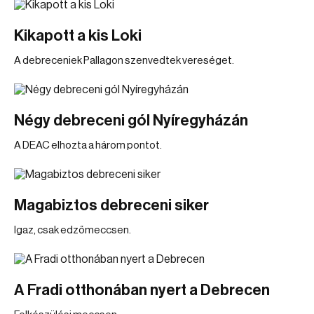
Kikapott a kis Loki
A debreceniek Pallagon szenvedtek vereséget.
Négy debreceni gól Nyíregyházán
A DEAC elhozta a három pontot.
Magabiztos debreceni siker
Igaz, csak edzőmeccsen.
A Fradi otthonában nyert a Debrecen