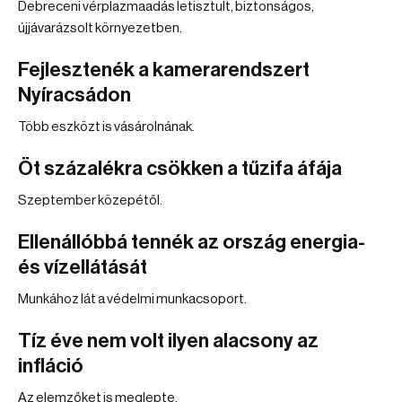
Debreceni vérplazmaadás letisztult, biztonságos,
újjávarázsolt környezetben.
Fejlesztenék a kamerarendszert
Nyíracsádon
Több eszközt is vásárolnának.
Öt százalékra csökken a tűzifa áfája
Szeptember közepétől.
Ellenállóbbá tennék az ország energia-
és vízellátását
Munkához lát a védelmi munkacsoport.
Tíz éve nem volt ilyen alacsony az
infláció
Az elemzőket is meglepte.