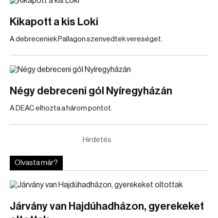
Kikapott a kis Loki
A debreceniek Pallagon szenvedtek vereséget.
Négy debreceni gól Nyíregyházán
A DEAC elhozta a három pontot.
Hirdetés
Olvasta már?
Járvány van Hajdúhadházon, gyerekeket