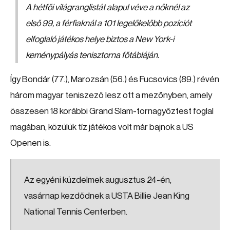
A hétfői világranglistát alapul véve a nőknél az
első 99, a férfiaknál a 101 legelőkelőbb pozíciót
elfoglaló játékos helye biztos a New York-i
keménypályás tenisztorna főtábláján.
Így Bondár (77.), Marozsán (56.) és Fucsovics (89.) révén
három magyar teniszező lesz ott a mezőnyben, amely
összesen 18 korábbi Grand Slam-tornagyőztest foglal
magában, közülük tíz játékos volt már bajnok a US
Openen is.
Az egyéni küzdelmek augusztus 24-én,
vasárnap kezdődnek a USTA Billie Jean King
National Tennis Centerben.