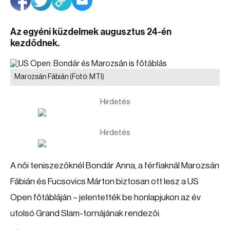
Az egyéni küzdelmek augusztus 24-én
kezdődnek.
Marozsán Fábián
(Fotó: MTI)
Hirdetés
Hirdetés
A női teniszezőknél Bondár Anna, a férfiaknál Marozsán
Fábián és Fucsovics Márton biztosan ott lesz a US
Open főtábláján – jelentették be honlapjukon az év
utolsó Grand Slam-tornájának rendezői.