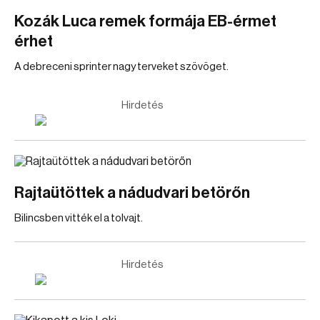
Kozák Luca remek formája EB-érmet
érhet
A debreceni sprinter nagy terveket szövöget.
Hirdetés
Rajtaütöttek a nádudvari betörőn
Bilincsben vitték el a tolvajt.
Hirdetés