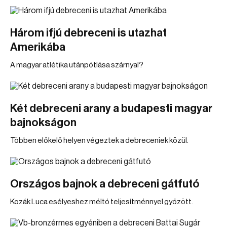
Három ifjú debreceni is utazhat
Amerikába
A magyar atlétika utánpótlása szárnyal?
Két debreceni arany a budapesti magyar
bajnokságon
Többen előkelő helyen végeztek a debreceniek közül.
Országos bajnok a debreceni gátfutó
Kozák Luca esélyeshez méltó teljesítménnyel győzött.