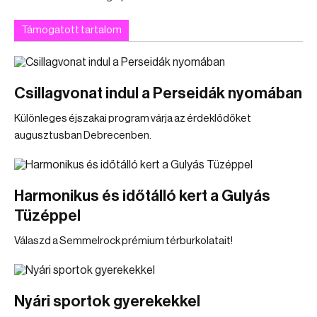
Támogatott tartalom
Csillagvonat indul a Perseidák nyomában
Különleges éjszakai program várja az érdeklődőket
augusztusban Debrecenben.
Harmonikus és időtálló kert a Gulyás
Tüzéppel
Válaszd a Semmelrock prémium térburkolatait!
Nyári sportok gyerekekkel