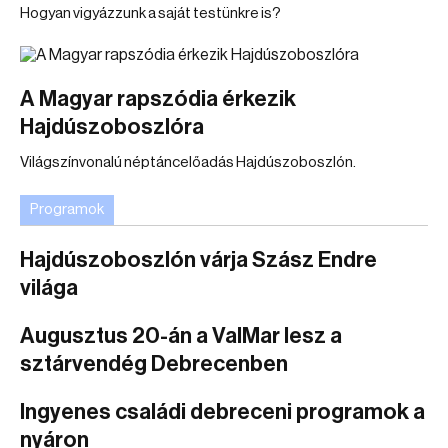
Hogyan vigyázzunk a saját testünkre is?
A Magyar rapszódia érkezik
Hajdúszoboszlóra
Világszínvonalú néptáncelőadás Hajdúszoboszlón.
Programok
Hajdúszoboszlón várja Szász Endre
világa
Augusztus 20-án a ValMar lesz a
sztárvendég Debrecenben
Ingyenes családi debreceni programok a
nyáron