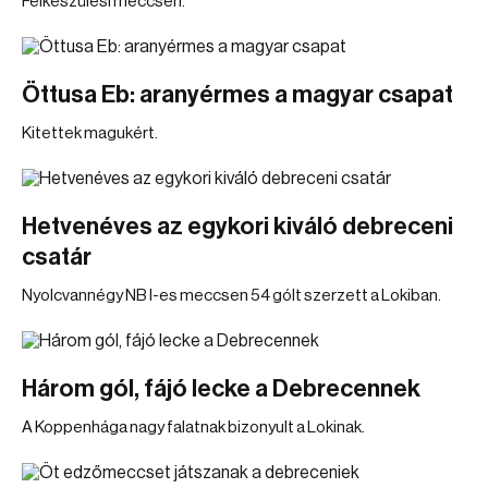
Felkészülési meccsen.
Öttusa Eb: aranyérmes a magyar csapat
Kitettek magukért.
Hetvenéves az egykori kiváló debreceni
csatár
Nyolcvannégy NB I-es meccsen 54 gólt szerzett a Lokiban.
Három gól, fájó lecke a Debrecennek
A Koppenhága nagy falatnak bizonyult a Lokinak.