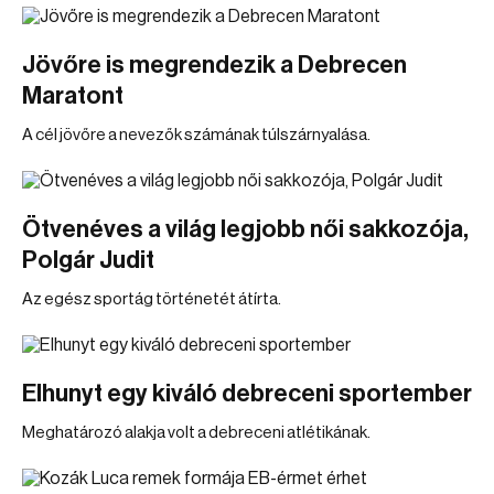
Jövőre is megrendezik a Debrecen
Maratont
A cél jövőre a nevezők számának túlszárnyalása.
Ötvenéves a világ legjobb női sakkozója,
Polgár Judit
Az egész sportág történetét átírta.
Elhunyt egy kiváló debreceni sportember
Meghatározó alakja volt a debreceni atlétikának.