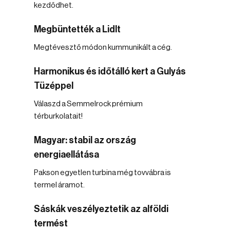
kezdődhet.
Megbüntették a Lidlt
Megtévesztő módon kummunikált a cég.
Harmonikus és időtálló kert a Gulyás
Tüzéppel
Válaszd a Semmelrock prémium
térburkolatait!
Magyar: stabil az ország
energiaellátása
Pakson egyetlen turbina még tovvábra is
termel áramot.
Sáskák veszélyeztetik az alföldi
termést