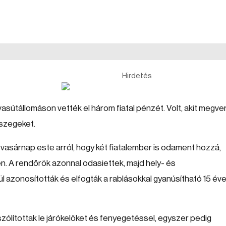
Hirdetés
 vasútállomáson vették el három fiatal pénzét. Volt, akit megve
szegeket.
vasárnap este arról, hogy két fiatalember is odament hozzá,
én. A rendőrök azonnal odasiettek, majd hely- és
azonosították és elfogták a rablásokkal gyanúsítható 15 év
szólítottak le járókelőket és fenyegetéssel, egyszer pedig