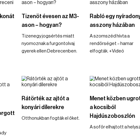
konát
Tizenöt évesen az M3-
Rabló egy nyíradony
ason – hogyan?
asszony házában
Tizenegy jogsértés miatt
A szomszéd hívta a
nyomoznak a furgontolvaj
rendőrséget – hamar
gyerek ellen Debrecenben.
elfogták. +Videó
Rátörték az ajtót a
Menet közben ugrot
konyári dílerekre
a kocsiból
orgott
Hajdúszoboszlón
Otthonukban fogták el őket.
A sofőr elhajtott a helysz
 Ady