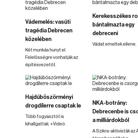
Kerekesszékes ro
Vádemelés: vasúti
bántalmazta egy
tragédia Debrecen
debreceni
közelében
Vádat emeltek ellene.
Két munkás hunyt el.
Felelősségre vonhatják az
építésvezetőt.
Hajdúböszörményi
NKA-botrány:
drogdílerre csaptak le
Debrecenbe is cs
Több fogyasztót is
a milliárdokból
kihallgattak. +Videó.
A Szikra-aktivisták az