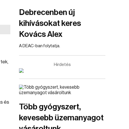
Debrecenben új
kihívásokat keres
Kovács Alex
A DEAC-ban folytatja.
rtek,
Hirdetés
es és
Több gyógyszert,
kevesebb üzemanyagot
vásároltunk