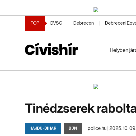
TOP
DVSC
Debrecen
Debreceni Eg
Helyben jár
Tinédzserek rabolta
police.hu |
2025. 10. 09.
HAJDÚ-BIHAR
BŰN