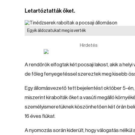
Letartóztatták őket.
Egyik áldozatukat meg is verték
Hirdetés
A rendőrök elfogtak két pocsaji lakost, akik a helyi
de főleg fenyegetéssel szereztek meg kisebb ös
Egy állomásvezető tett bejelentést október 5-én, 
miszerint kirabolták őket a vasúti megálló környék
személyismeretüknek köszönhetően két órán belül 
16 éves fiúkat.
A nyomozás során kiderült, hogy válogatás nélkül 