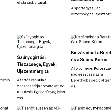
el a lángok oltását.
A sportegyesület új
vezetőséget választott
Kiszáradhat a Bere
Szúnyogirtás:
és a Sebes-Körös
Tiszacsege, Egyek,
A folyómeder Körösszak
Újszentmargita
nagyrészt száraz, a
zékelő.
A tartós kánikula a
Berettyóba pedig alig ér
visszaszorítja a rovarokat, de
víz.
a az ázsiai tigrisszúnyog jelen
van.