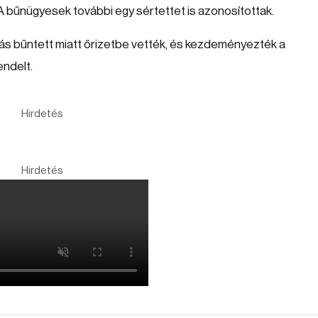
. A bűnügyesek további egy sértettet is azonosítottak.
blás bűntett miatt őrizetbe vették, és kezdeményezték a
endelt.
Hirdetés
Hirdetés