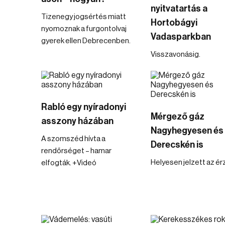
nyitvatartás a
Tizenegy jogsértés miatt
Hortobágyi
nyomoznak a furgontolvaj
Vadasparkban
gyerek ellen Debrecenben.
Visszavonásig.
Rabló egy nyíradonyi
Mérgező gáz
asszony házában
Nagyhegyesen és
A szomszéd hívta a
Derecskén is
rendőrséget – hamar
Helyesen jelzett az ér
elfogták. +Videó