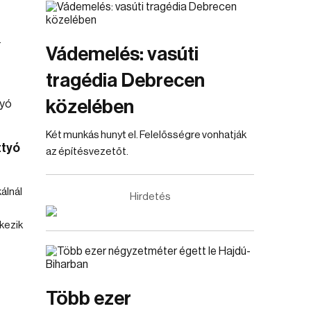
.
Vádemelés: vasúti
tragédia Debrecen
közelében
Két munkás hunyt el. Felelősségre vonhatják
ttyó
az építésvezetőt.
álnál
Hirdetés
kezik
Több ezer