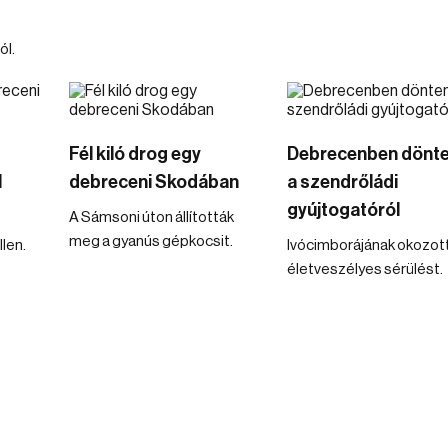
ól.
Fél kiló drog egy
Debrecenben dönt
l
debreceni Skodában
a szendrőládi
gyújtogatóról
A Sámsoni úton állították
meg a gyanús gépkocsit.
llen.
Ivócimborájának okozot
életveszélyes sérülést.