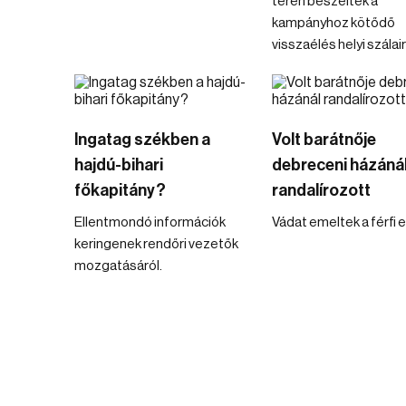
téren beszéltek a
kampányhoz kötődő
visszaélés helyi szálair
Ingatag székben a
Volt barátnője
hajdú-bihari
debreceni házáná
főkapitány?
randalírozott
Ellentmondó információk
Vádat emeltek a férfi e
keringenek rendőri vezetők
mozgatásáról.