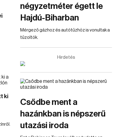
négyzetméter égett le
i
Hajdú-Biharban
Mérgező gázhoz és autótűzhöz is vonultak a
tűzoltók.
Hirdetés
t ki
Csődbe ment a
hazánkban is népszerű
utazási iroda
ínről.