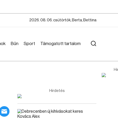
2026. 08. 06. csütörtök, Berta, Bettina
mok
Bűn
Sport
Támogatott tartalom
Hi
Hirdetés