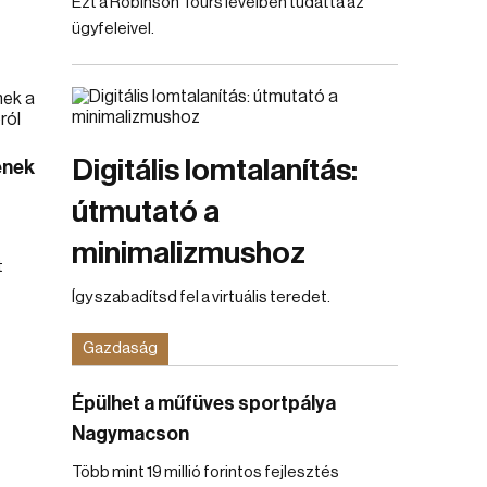
Ezt a Robinson Tours levélben tudatta az
ügyfeleivel.
Digitális lomtalanítás:
enek
útmutató a
minimalizmushoz
t
Így szabadítsd fel a virtuális teredet.
Gazdaság
Épülhet a műfüves sportpálya
Nagymacson
Több mint 19 millió forintos fejlesztés