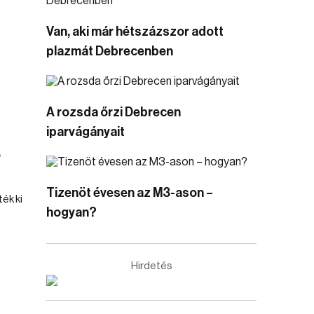
Van, aki már hétszázszor adott
plazmát Debrecenben
A rozsda őrzi Debrecen
iparvágányait
ó
Tizenöt évesen az M3-ason –
ék ki
hogyan?
Hirdetés