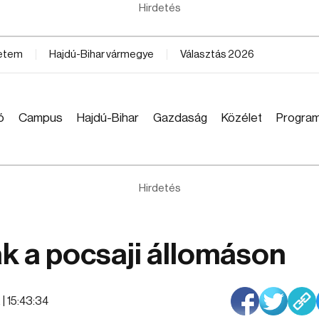
Hirdetés
yetem
Hajdú-Bihar vármegye
Választás 2026
ó
Campus
Hajdú-Bihar
Gazdaság
Közélet
Progra
Hirdetés
k a pocsaji állomáson
 | 15:43:34