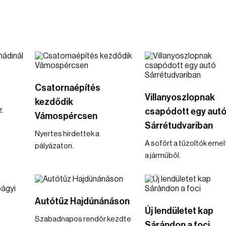
Csatornaépítés
Villanyoszlopnak
kezdődik
z.
csapódott egy aut
Vámospércsen
Sárrétudvariban
Nyertes hirdettek a
A sofőrt a tűzoltók emelt
pályázaton.
a járműből.
Autótűz Hajdúnánáson
Új lendületet kap
Szabadnapos rendőr kezdte
Sárándon a foci