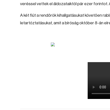
veréssel vettek el áldozataiktól pár ezer forintot
A két fiút a rendőrök kihallgatásukat követően ra
letartóztatásukat, amit a bíróság október 8-án elr