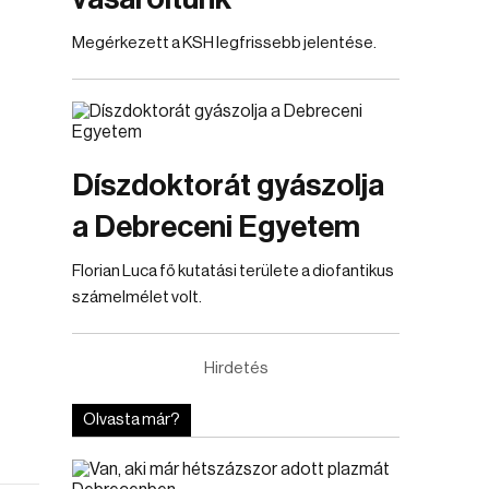
Megérkezett a KSH legfrissebb jelentése.
Díszdoktorát gyászolja
a Debreceni Egyetem
Florian Luca fő kutatási területe a diofantikus
számelmélet volt.
Hirdetés
Olvasta már?