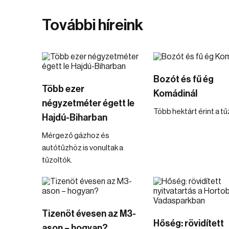
További híreink
Bozót és fű ég
Több ezer
Komádinál
négyzetméter égett le
Több hektárt érint a tű
Hajdú-Biharban
Mérgező gázhoz és
autótűzhöz is vonultak a
tűzoltók.
Tizenöt évesen az M3-
Hőség: rövidített
ason – hogyan?