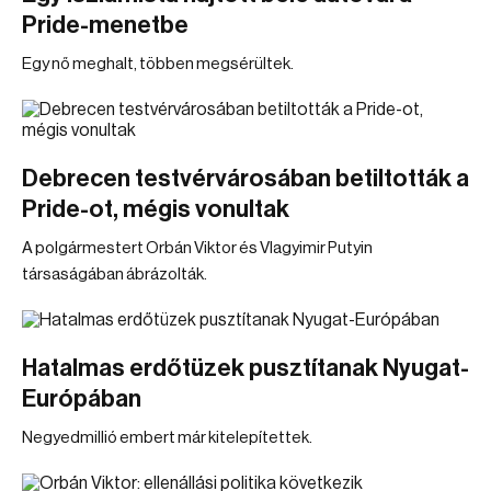
Pride-menetbe
Egy nő meghalt, többen megsérültek.
Debrecen testvérvárosában betiltották a
Pride-ot, mégis vonultak
A polgármestert Orbán Viktor és Vlagyimir Putyin
társaságában ábrázolták.
Hatalmas erdőtüzek pusztítanak Nyugat-
Európában
Negyedmillió embert már kitelepítettek.