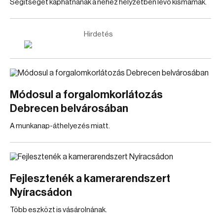
Segítséget kaphatnának a nehéz helyzetben lévő kismamák.
Hirdetés
Módosul a forgalomkorlátozás
Debrecen belvárosában
A munkanap-áthelyezés miatt.
Fejlesztenék a kamerarendszert
Nyíracsádon
Több eszközt is vásárolnának.