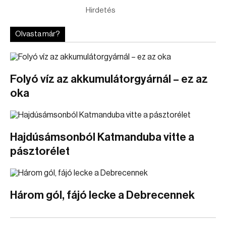
Hirdetés
Olvasta már?
Folyó víz az akkumulátorgyárnál – ez az
oka
Hajdúsámsonból Katmanduba vitte a
pásztorélet
Három gól, fájó lecke a Debrecennek