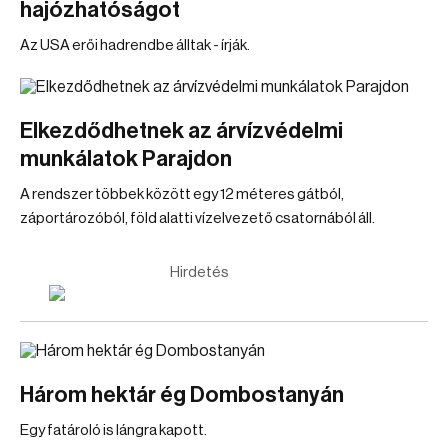
hajózhatóságot
Az USA erői hadrendbe álltak - írják.
Elkezdődhetnek az árvízvédelmi
munkálatok Parajdon
A rendszer többek között egy 12 méteres gátból,
záportározóból, föld alatti vízelvezető csatornából áll.
Hirdetés
Három hektár ég Dombostanyán
Egy fatároló is lángra kapott.