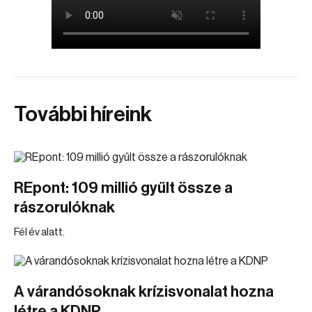
További híreink
REpont: 109 millió gyűlt össze a
rászorulóknak
Fél év alatt.
A várandósoknak krízisvonalat hozna
létre a KDNP