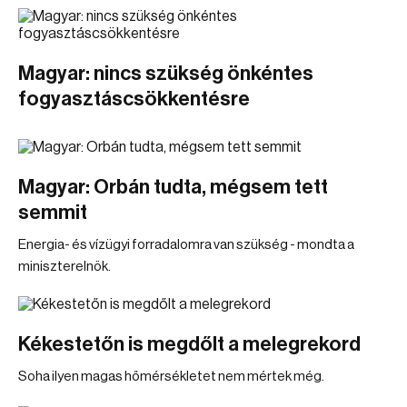
Magyar: nincs szükség önkéntes
fogyasztáscsökkentésre
Magyar: Orbán tudta, mégsem tett
semmit
Energia- és vízügyi forradalomra van szükség - mondta a
miniszterelnök.
Kékestetőn is megdőlt a melegrekord
Soha ilyen magas hőmérsékletet nem mértek még.