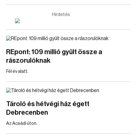
Hirdetés
REpont: 109 millió gyűlt össze a
rászorulóknak
Fél év alatt.
Tároló és hétvégi ház égett
Debrecenben
Az Acsádi úton.