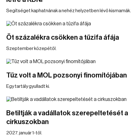
Segítséget kaphatnának a nehéz helyzetben lévő kismamák.
Öt százalékra csökken a tűzifa áfája
Szeptember közepétől.
Tűz volt a MOL pozsonyi finomítójában
Egy tartály gyulladt ki.
Betiltják a vadállatok szerepeltetését a
cirkuszokban
2027. január 1-től.