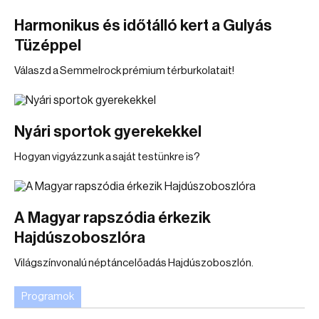
Harmonikus és időtálló kert a Gulyás
Tüzéppel
Válaszd a Semmelrock prémium térburkolatait!
Nyári sportok gyerekekkel
Hogyan vigyázzunk a saját testünkre is?
A Magyar rapszódia érkezik
Hajdúszoboszlóra
Világszínvonalú néptáncelőadás Hajdúszoboszlón.
Programok