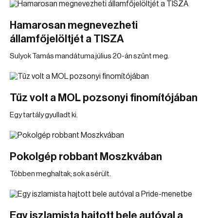
Hamarosan megnevezheti
államfőjelöltjét a TISZA
Sulyok Tamás mandátuma július 20-án szűnt meg.
Tűz volt a MOL pozsonyi finomítójában
Egy tartály gyulladt ki.
Pokolgép robbant Moszkvában
Többen meghaltak; sok a sérült.
Egy iszlamista hajtott bele autóval a