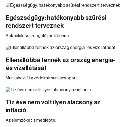
Egészségügy: hatékonyabb szűrési
rendszert terveznek
Sok haláleset megelőzhető lenne.
Ellenállóbbá tennék az ország energia-
és vízellátását
Munkához lát a védelmi munkacsoport.
Tíz éve nem volt ilyen alacsony az
infláció
Az elemzőket is meglepte.