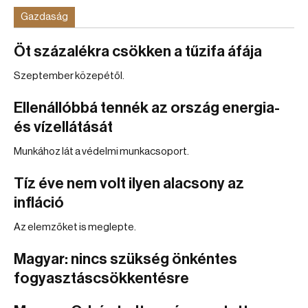
Gazdaság
Öt százalékra csökken a tűzifa áfája
Szeptember közepétől.
Ellenállóbbá tennék az ország energia-
és vízellátását
Munkához lát a védelmi munkacsoport.
Tíz éve nem volt ilyen alacsony az
infláció
Az elemzőket is meglepte.
Magyar: nincs szükség önkéntes
fogyasztáscsökkentésre