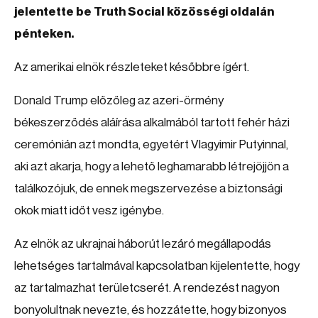
jelentette be Truth Social közösségi oldalán
pénteken.
Az amerikai elnök részleteket későbbre ígért.
Donald Trump előzőleg az azeri-örmény
békeszerződés aláírása alkalmából tartott fehér házi
ceremónián azt mondta, egyetért Vlagyimir Putyinnal,
aki azt akarja, hogy a lehető leghamarabb létrejöjjön a
találkozójuk, de ennek megszervezése a biztonsági
okok miatt időt vesz igénybe.
Az elnök az ukrajnai háborút lezáró megállapodás
lehetséges tartalmával kapcsolatban kijelentette, hogy
az tartalmazhat területcserét. A rendezést nagyon
bonyolultnak nevezte, és hozzátette, hogy bizonyos