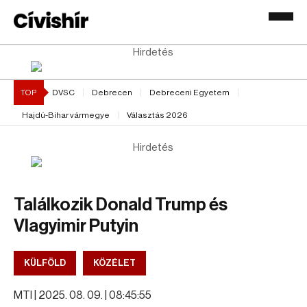
Hirdetés
TOP
DVSC
Debrecen
Debreceni Egyetem
Hajdú-Bihar vármegye
Választás 2026
Hirdetés
Találkozik Donald Trump és
Vlagyimir Putyin
KÜLFÖLD
KÖZÉLET
MTI |
2025. 08. 09. | 08:45:55