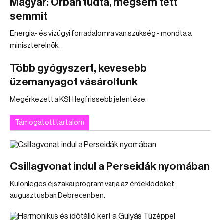
Magyar: Orbán tudta, mégsem tett
semmit
Energia- és vízügyi forradalomra van szükség - mondta a
miniszterelnök.
Több gyógyszert, kevesebb
üzemanyagot vásároltunk
Megérkezett a KSH legfrissebb jelentése.
Támogatott tartalom
Csillagvonat indul a Perseidák nyomában
Különleges éjszakai program várja az érdeklődőket
augusztusban Debrecenben.