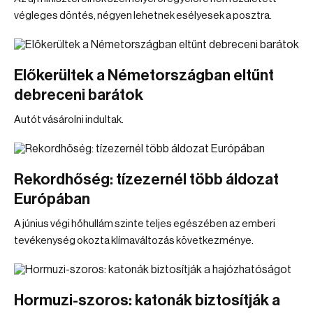
végleges döntés, négyen lehetnek esélyesek a posztra.
Előkerültek a Németországban eltűnt
debreceni barátok
Autót vásárolni indultak.
Rekordhőség: tízezernél több áldozat
Európában
A június végi hőhullám szinte teljes egészében az emberi
tevékenység okozta klímaváltozás következménye.
Hormuzi-szoros: katonák biztosítják a