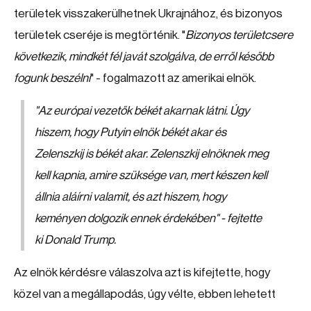
területek visszakerülhetnek Ukrajnához, és bizonyos
területek cseréje is megtörténik. "
Bizonyos területcsere
következik, mindkét fél javát szolgálva, de erről később
fogunk beszélni
" - fogalmazott az amerikai elnök.
"
Az európai vezetők békét akarnak látni. Úgy
hiszem, hogy Putyin elnök békét akar és
Zelenszkij is békét akar. Zelenszkij elnöknek meg
kell kapnia, amire szüksége van, mert készen kell
állnia aláírni valamit, és azt hiszem, hogy
keményen dolgozik ennek érdekében
" - fejtette
ki Donald Trump.
Az elnök kérdésre válaszolva azt is kifejtette, hogy
közel van a megállapodás, úgy vélte, ebben lehetett