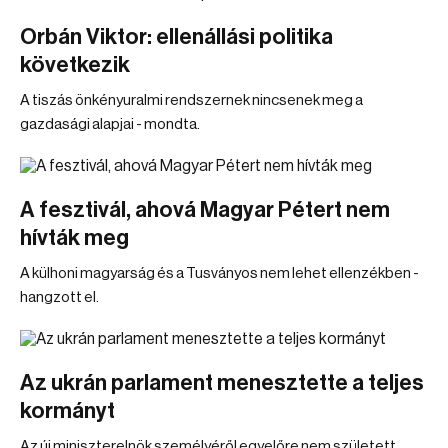
Orbán Viktor: ellenállási politika
következik
A tiszás önkényuralmi rendszernek nincsenek meg a
gazdasági alapjai - mondta.
A fesztivál, ahová Magyar Pétert nem
hívták meg
A külhoni magyarság és a Tusványos nem lehet ellenzékben -
hangzott el.
Az ukrán parlament menesztette a teljes
kormányt
Az új miniszterelnök személyéről egyelőre nem született