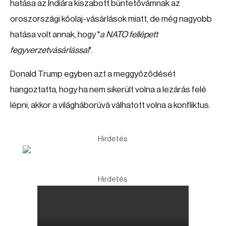
hatása az Indiára kiszabott büntetővámnak az
oroszországi kőolaj-vásárlások miatt, de még nagyobb
hatása volt annak, hogy "
a NATO fellépett
fegyverzetvásárlással
".
Donald Trump egyben azt a meggyőződését
hangoztatta, hogy ha nem sikerült volna a lezárás felé
lépni, akkor a világháborúvá válhatott volna a konfliktus.
Hirdetés
Hirdetés