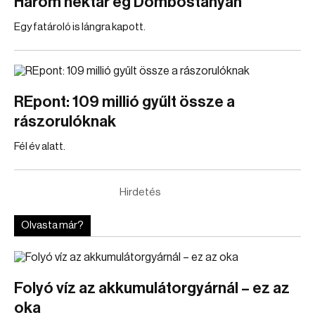
Három hektár ég Dombostanyán
Egy fatároló is lángra kapott.
REpont: 109 millió gyűlt össze a
rászorulóknak
Fél év alatt.
Hirdetés
Olvasta már?
Folyó víz az akkumulátorgyárnál – ez az
oka