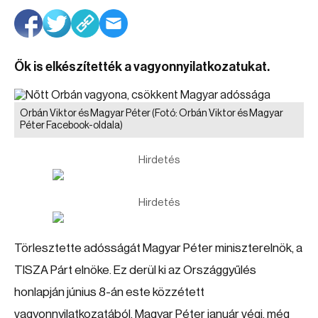
Ők is elkészítették a vagyonnyilatkozatukat.
Orbán Viktor és Magyar Péter
(Fotó: Orbán Viktor és Magyar
Péter Facebook-oldala)
Hirdetés
Hirdetés
Törlesztette adósságát Magyar Péter miniszterelnök, a
TISZA Párt elnöke. Ez derül ki az Országgyűlés
honlapján június 8-án este közzétett
vagyonnyilatkozatából. Magyar Péter január végi, még