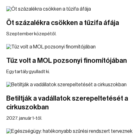
Öt százalékra csökken a tűzifa áfája
Szeptember közepétől.
Tűz volt a MOL pozsonyi finomítójában
Egy tartály gyulladt ki.
Betiltják a vadállatok szerepeltetését a
cirkuszokban
2027. január 1-től.