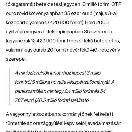
tőkegarantált befektetési jegyben 10 millió forint, OTP
euró rövid kötvényalapban 35 ezer euró (május 8-ai
középárfolyamon 12 429 900 forint), Hold 2000
nyíltvégű vegyes értékpapíralapban 35 ezer euró
(ugyancsak 12 429 900 forint) névértékű befektetés,
valamint egy darab 20 forint névértékű 4iG-részvény
szerepel.
A miniszterelnök januárhoz képest 3 millió
forintról 5 millióra növelte készpénzállományát. A
bankszámláján mintegy 2,4 millió forint és 54
767 euró (20,5 millió forint) található.
A vagyonnyilatkozatban a kormányfőnek fel kellett
tüntetnie az országgyűlési képviselői javadalmazásán