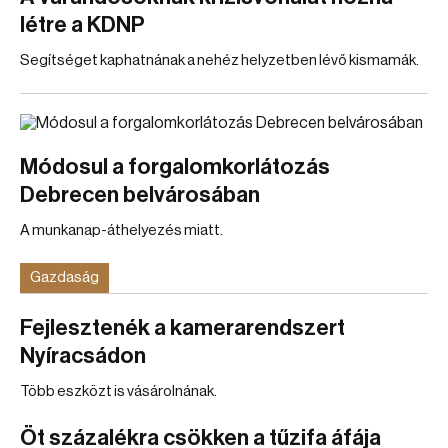
létre a KDNP
Segítséget kaphatnának a nehéz helyzetben lévő kismamák.
Módosul a forgalomkorlátozás
Debrecen belvárosában
A munkanap-áthelyezés miatt.
Gazdaság
Fejlesztenék a kamerarendszert
Nyíracsádon
Több eszközt is vásárolnának.
Öt százalékra csökken a tűzifa áfája