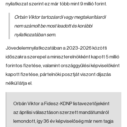
nyilatkozat szerint ez már több mint 9 millió forint.
Orbán Viktor tartozásról vagy megtakarításról
nem számolt be most leadott és korábbi
nyilatkozatában sem.
Jövedelemnyilatkozatában a 2023-2026 közötti
időszakra szerepel a miniszterelnökként kapott 5 millió
forintos fizetése, valamint országgyűlési képviselőként
kapott fizetése, pártelnöki posztját viszont díjazás
nélkül látja el.
Orbán Viktor a Fidesz-KDNP listavezetőjeként
az áprilisi választáson szerzett mandátumáról
lemondott, így 36 év képviselőség már nem tagja