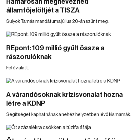
Hamarosan megnevezheti
államfőjelöltjét a TISZA
Sulyok Tamás mandátuma július 20-án szűnt meg.
REpont: 109 millió gyűlt össze a
rászorulóknak
Fél év alatt.
A várandósoknak krízisvonalat hozna
létre a KDNP
Segítséget kaphatnának a nehéz helyzetben lévő kismamák.