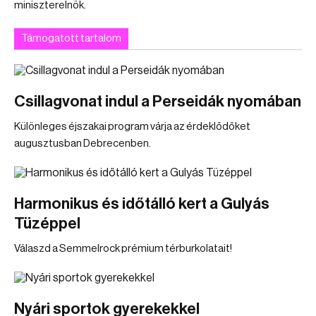
miniszterelnök.
Támogatott tartalom
Csillagvonat indul a Perseidák nyomában
Különleges éjszakai program várja az érdeklődőket
augusztusban Debrecenben.
Harmonikus és időtálló kert a Gulyás
Tüzéppel
Válaszd a Semmelrock prémium térburkolatait!
Nyári sportok gyerekekkel