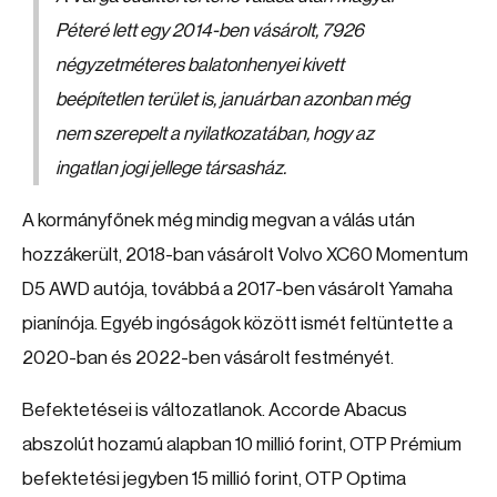
Péteré lett egy 2014-ben vásárolt, 7926
négyzetméteres balatonhenyei kivett
beépítetlen terület is, januárban azonban még
nem szerepelt a nyilatkozatában, hogy az
ingatlan jogi jellege társasház.
A kormányfőnek még mindig megvan a válás után
hozzákerült, 2018-ban vásárolt Volvo XC60 Momentum
D5 AWD autója, továbbá a 2017-ben vásárolt Yamaha
pianínója. Egyéb ingóságok között ismét feltüntette a
2020-ban és 2022-ben vásárolt festményét.
Befektetései is változatlanok. Accorde Abacus
abszolút hozamú alapban 10 millió forint, OTP Prémium
befektetési jegyben 15 millió forint, OTP Optima