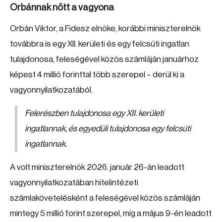
Orbánnak nőtt a vagyona
Orbán Viktor, a Fidesz elnöke, korábbi miniszterelnök
továbbra is egy XII. kerületi és egy felcsúti ingatlan
tulajdonosa, feleségével közös számláján januárhoz
képest 4 millió forinttal több szerepel – derül ki a
vagyonnyilatkozatából.
Felerészben tulajdonosa egy XII. kerületi
ingatlannak, és egyedüli tulajdonosa egy felcsúti
ingatlannak.
A volt miniszterelnök 2026. január 26-án leadott
vagyonnyilatkozatában hitelintézeti
számlakövetelésként a feleségével közös számláján
mintegy 5 millió forint szerepel, míg a május 9-én leadott