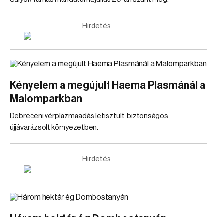
Hirdetés
Kényelem a megújult Haema Plasmánál a
Malomparkban
Debreceni vérplazmaadás letisztult, biztonságos,
újjávarázsolt környezetben.
Hirdetés