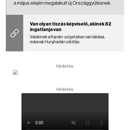
a május elején megalakult új Országgyűlésnek.
Van olyan tiszás képviselő, akinek 82
ingatlanja van
Valakinek a Kanári-szigeteken van lakása,
másnak Hurghadán üdülője.
Hirdetés
Hirdetés