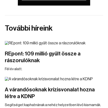
További híreink
REpont: 109 millió gyűlt össze a
rászorulóknak
Fél év alatt.
A várandósoknak krízisvonalat hozna
létre a KDNP
Segítséget kaphatnának a nehéz helyzetben lévő kismamák.