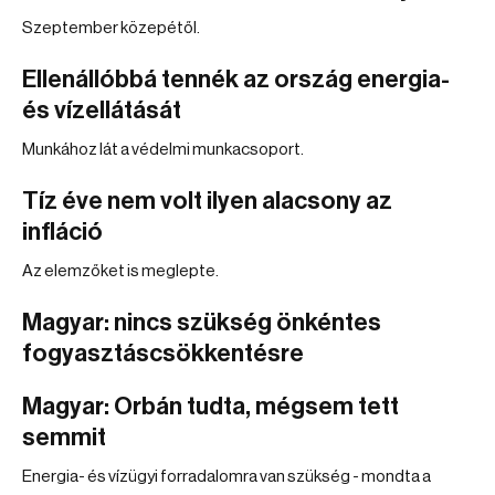
Szeptember közepétől.
Ellenállóbbá tennék az ország energia-
és vízellátását
Munkához lát a védelmi munkacsoport.
Tíz éve nem volt ilyen alacsony az
infláció
Az elemzőket is meglepte.
Magyar: nincs szükség önkéntes
fogyasztáscsökkentésre
Magyar: Orbán tudta, mégsem tett
semmit
Energia- és vízügyi forradalomra van szükség - mondta a