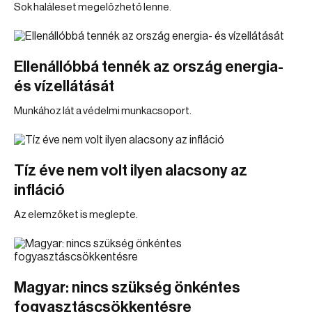
Sok haláleset megelőzhető lenne.
Ellenállóbbá tennék az ország energia-
és vízellátását
Munkához lát a védelmi munkacsoport.
Tíz éve nem volt ilyen alacsony az
infláció
Az elemzőket is meglepte.
Magyar: nincs szükség önkéntes
fogyasztáscsökkentésre