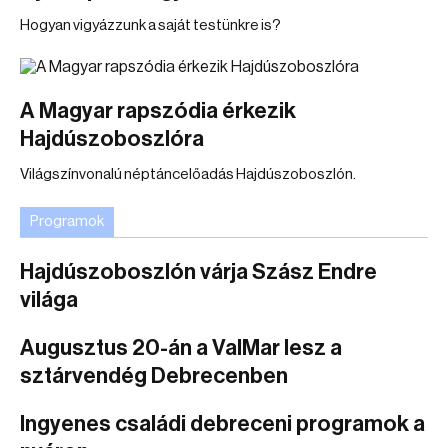
Hogyan vigyázzunk a saját testünkre is?
A Magyar rapszódia érkezik
Hajdúszoboszlóra
Világszínvonalú néptáncelőadás Hajdúszoboszlón.
Programok
Hajdúszoboszlón várja Szász Endre
világa
Augusztus 20-án a ValMar lesz a
sztárvendég Debrecenben
Ingyenes családi debreceni programok a