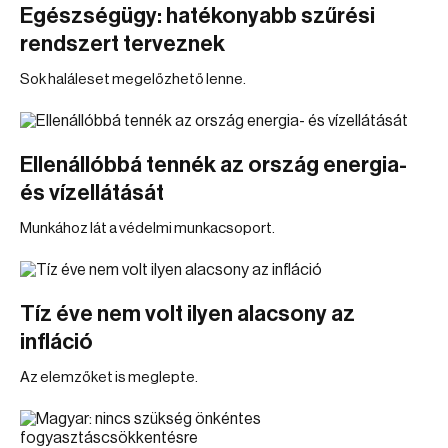
Egészségügy: hatékonyabb szűrési
rendszert terveznek
Sok haláleset megelőzhető lenne.
Ellenállóbbá tennék az ország energia-
és vízellátását
Munkához lát a védelmi munkacsoport.
Tíz éve nem volt ilyen alacsony az
infláció
Az elemzőket is meglepte.