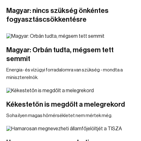
Magyar: nincs szükség önkéntes
fogyasztáscsökkentésre
Magyar: Orbán tudta, mégsem tett
semmit
Energia- és vízügyi forradalomra van szükség - mondta a
miniszterelnök.
Kékestetőn is megdőlt a melegrekord
Soha ilyen magas hőmérsékletet nem mértek még.