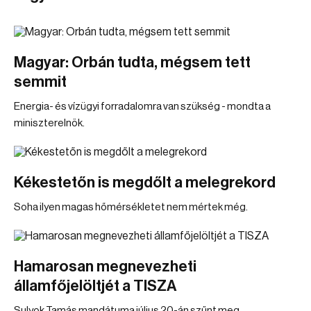
Magyar: Orbán tudta, mégsem tett
semmit
Energia- és vízügyi forradalomra van szükség - mondta a
miniszterelnök.
Kékestetőn is megdőlt a melegrekord
Soha ilyen magas hőmérsékletet nem mértek még.
Hamarosan megnevezheti
államfőjelöltjét a TISZA
Sulyok Tamás mandátuma július 20-án szűnt meg.