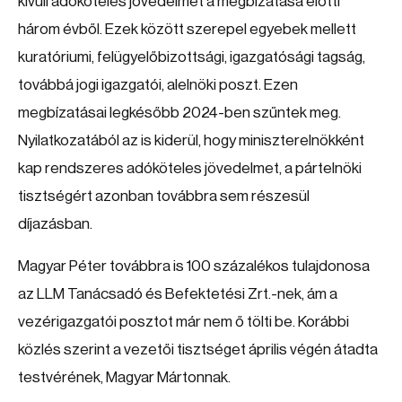
kívüli adóköteles jövedelmét a megbízatása előtti
három évből. Ezek között szerepel egyebek mellett
kuratóriumi, felügyelőbizottsági, igazgatósági tagság,
továbbá jogi igazgatói, alelnöki poszt. Ezen
megbízatásai legkésőbb 2024-ben szűntek meg.
Nyilatkozatából az is kiderül, hogy miniszterelnökként
kap rendszeres adóköteles jövedelmet, a pártelnöki
tisztségért azonban továbbra sem részesül
díjazásban.
Magyar Péter továbbra is 100 százalékos tulajdonosa
az LLM Tanácsadó és Befektetési Zrt.-nek, ám a
vezérigazgatói posztot már nem ő tölti be. Korábbi
közlés szerint a vezetői tisztséget április végén átadta
testvérének, Magyar Mártonnak.