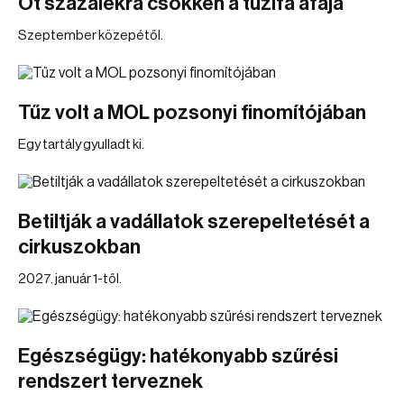
Öt százalékra csökken a tűzifa áfája
Szeptember közepétől.
Tűz volt a MOL pozsonyi finomítójában
Egy tartály gyulladt ki.
Betiltják a vadállatok szerepeltetését a
cirkuszokban
2027. január 1-től.
Egészségügy: hatékonyabb szűrési
rendszert terveznek