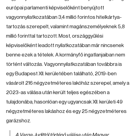
európai parlamenti képviselőként benyújtott
vagyonnyilatkozatában 3,4 millió forintos hitelkártya-
tartozás szerepelt, valamint magánszemélyeknek 5,8
millió forinttal tartozott. Most, országgyűlési
képviselőként leadott nyilatkozatában már nincsenek
benne ezek a tételek. A kormányfő ingatlanjaiban nem
történt változás. Vagyonnyilatkozatában továbbra is
egy Budapest XII. kerületében található, 2019-ben
vásárolt 216 négyzetméteres lakóház szerepel, amely a
2023-as válása után került teljes egészében a
tulajdonába, hasonlóan egy ugyancsak XII. kerületi 49
négyzetméteres lakáshoz és egy 25 négyzetméteres
garázshoz.
A Varga Judittól történő válása után Magyar