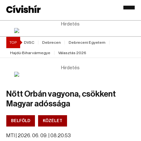
Hirdetés
TOP
DVSC
Debrecen
Debreceni Egyetem
Hajdú-Bihar vármegye
Választás 2026
Hirdetés
Nőtt Orbán vagyona, csökkent
Magyar adóssága
BELFÖLD
KÖZÉLET
MTI |
2026. 06. 09. | 08:20:53