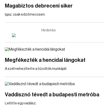
Magabiztos debreceni siker
Igaz, csak edzőmeccsen.
Hirdetés
Megfékezték a hencidai lángokat
A szél nehezítette a tűzoltók munkáját.
Vaddisznó tévedt a budapesti metróba
Lelőtte egy vadász.