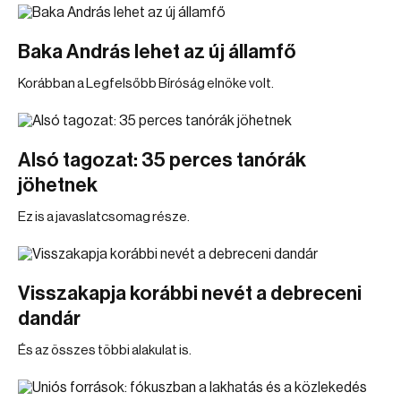
Baka András lehet az új államfő
Korábban a Legfelsőbb Bíróság elnöke volt.
Alsó tagozat: 35 perces tanórák
jöhetnek
Ez is a javaslatcsomag része.
Visszakapja korábbi nevét a debreceni
dandár
És az összes többi alakulat is.