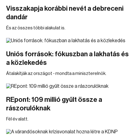
Visszakapja korábbi nevét a debreceni
dandár
És az összes többi alakulat is.
Uniós források: fókuszban a lakhatás és
a közlekedés
Átalakítják az országot - mondta a miniszterelnök.
REpont: 109 millió gyűlt össze a
rászorulóknak
Fél év alatt.