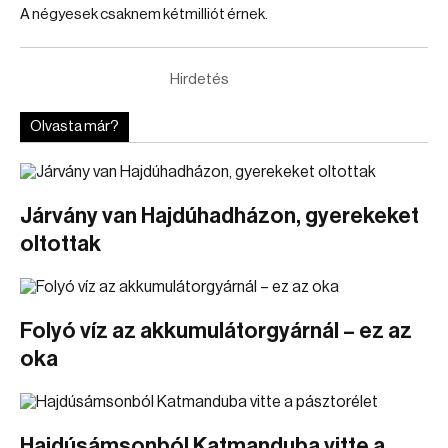
A négyesek csaknem kétmilliót érnek.
Hirdetés
Olvasta már?
Járvány van Hajdúhadházon, gyerekeket
oltottak
Folyó víz az akkumulátorgyárnál – ez az
oka
Hajdúsámsonból Katmanduba vitte a