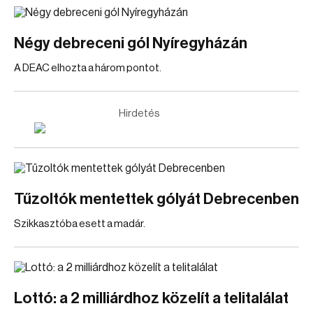
Négy debreceni gól Nyíregyházán
A DEAC elhozta a három pontot.
Hirdetés
Tűzoltók mentettek gólyát Debrecenben
Szikkasztóba esett a madár.
Lottó: a 2 milliárdhoz közelít a telitalálat