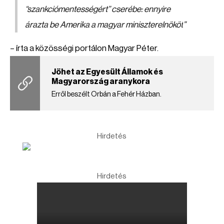
“szankciómentességért” cserébe: ennyire
árazta be Amerika a magyar miniszterelnököt
”
– írta a közösségi portálon Magyar Péter.
Jöhet az Egyesült Államok és
Magyarország aranykora
Erről beszélt Orbán a Fehér Házban.
Hirdetés
Hirdetés