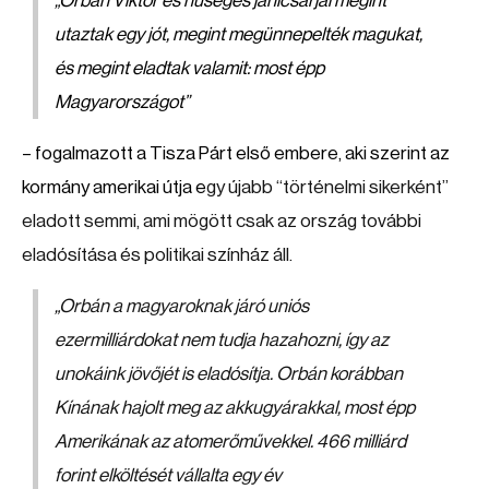
„Orbán Viktor és hűséges janicsárjai megint
utaztak egy jót, megint megünnepelték magukat,
és megint eladtak valamit: most épp
Magyarországot”
– fogalmazott a Tisza Párt első embere, aki szerint az
kormány amerikai útja e
gy újabb “történelmi sikerként”
eladott semmi, ami mögött csak az ország további
eladósítása és politikai színház áll.
„
Orbán a magyaroknak járó uniós
ezermilliárdokat nem tudja hazahozni, így az
unokáink jövőjét is eladósítja. Orbán korábban
Kínának hajolt meg az akkugyárakkal, most épp
Amerikának az atomerőművekkel. 466 milliárd
forint elköltését vállalta egy év