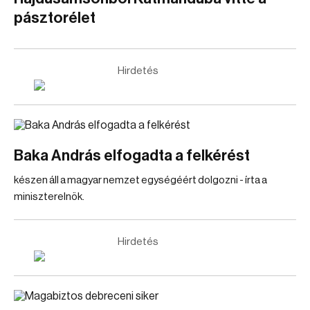
pásztorélet
Hirdetés
Baka András elfogadta a felkérést
készen áll a magyar nemzet egységéért dolgozni - írta a
miniszterelnök.
Hirdetés