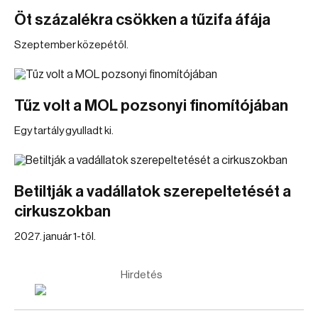
Öt százalékra csökken a tűzifa áfája
Szeptember közepétől.
Tűz volt a MOL pozsonyi finomítójában
Egy tartály gyulladt ki.
Betiltják a vadállatok szerepeltetését a
cirkuszokban
2027. január 1-től.
Hirdetés