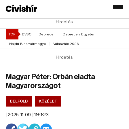
Hirdetés
TOP
DVSC
Debrecen
Debreceni Egyetem
Hajdú-Bihar vármegye
Választás 2026
Hirdetés
Magyar Péter: Orbán eladta
Magyarországot
BELFÖLD
KÖZÉLET
|
2025. 11. 09. | 11:51:23