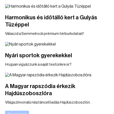
Harmonikus és időtálló kert a Gulyás
Tüzéppel
Válaszd a Semmelrock prémium térburkolatait!
Nyári sportok gyerekekkel
Hogyan vigyázzunk a saját testünkre is?
A Magyar rapszódia érkezik
Hajdúszoboszlóra
Világszínvonalú néptáncelőadás Hajdúszoboszlón.