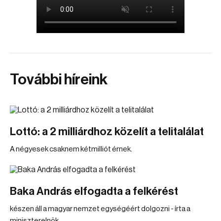
További híreink
Lottó: a 2 milliárdhoz közelít a telitalálat
A négyesek csaknem kétmilliót érnek.
Baka András elfogadta a felkérést
készen áll a magyar nemzet egységéért dolgozni - írta a
miniszterelnök.