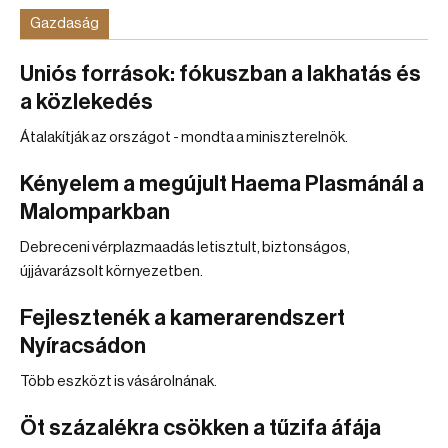
Gazdaság
Uniós források: fókuszban a lakhatás és
a közlekedés
Átalakítják az országot - mondta a miniszterelnök.
Kényelem a megújult Haema Plasmánál a
Malomparkban
Debreceni vérplazmaadás letisztult, biztonságos,
újjávarázsolt környezetben.
Fejlesztenék a kamerarendszert
Nyíracsádon
Több eszközt is vásárolnának.
Öt százalékra csökken a tűzifa áfája