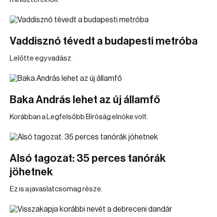
Vaddisznó tévedt a budapesti metróba
Lelőtte egy vadász.
Baka András lehet az új államfő
Korábban a Legfelsőbb Bíróság elnöke volt.
Alsó tagozat: 35 perces tanórák
jöhetnek
Ez is a javaslatcsomag része.