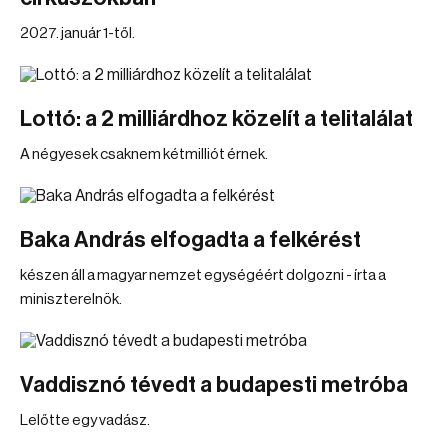
2027. január 1-től.
Lottó: a 2 milliárdhoz közelít a telitalálat
A négyesek csaknem kétmilliót érnek.
Baka András elfogadta a felkérést
készen áll a magyar nemzet egységéért dolgozni - írta a
miniszterelnök.
Vaddisznó tévedt a budapesti metróba
Lelőtte egy vadász.