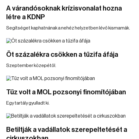
A várandósoknak krízisvonalat hozna
létre a KDNP
Segítséget kaphatnának a nehéz helyzetben lévő kismamák.
Öt százalékra csökken a tűzifa áfája
Szeptember közepétől.
Tűz volt a MOL pozsonyi finomítójában
Egy tartály gyulladt ki.
Betiltják a vadállatok szerepeltetését a
cirkuszokban