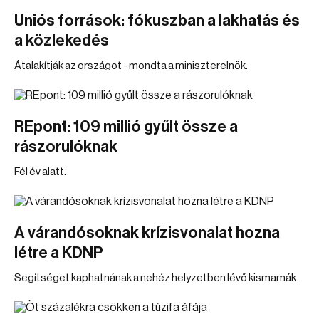
Uniós források: fókuszban a lakhatás és
a közlekedés
Átalakítják az országot - mondta a miniszterelnök.
REpont: 109 millió gyűlt össze a
rászorulóknak
Fél év alatt.
A várandósoknak krízisvonalat hozna
létre a KDNP
Segítséget kaphatnának a nehéz helyzetben lévő kismamák.