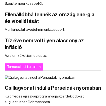
Szeptember közepétől.
Ellenállóbbá tennék az ország energia-
és vízellátását
Munkához lát a védelmi munkacsoport.
Tíz éve nem volt ilyen alacsony az
infláció
Az elemzőket is meglepte.
Támogatott tartalom
Csillagvonat indul a Perseidák nyomában
Különleges éjszakai program várja az érdeklődőket
augusztusban Debrecenben.