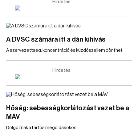
Hirdetés
A DVSC számára itt a dán kihívás
A szervezettség, koncentráció és küzdőszellem dönthet.
Hirdetés
Hőség: sebességkorlátozást vezet be a
MÁV
Dolgoznak a tartós megoldásokon.