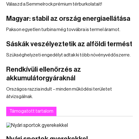
Válaszd a Semmelrock prémium térburkolatait!
Magyar: stabil az ország energiaellátása
Pakson egyetlen turbina még tovvábra is termel áramot.
Sáskák veszélyeztetik az alföldi termést
Szükséghelyzeti engedélyt adtak ki több növényvédőszerre.
Rendkívüli ellenőrzés az
akkumulátorgyáraknál
Országos razzia indult – minden működési területet
átvizsgálnak.
Támogatott tartalom