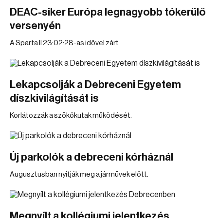
DEAC-siker Európa legnagyobb tókerülő
versenyén
A Sparta II 23:02:28-as idővel zárt.
Lekapcsolják a Debreceni Egyetem
díszkivilágítását is
Korlátozzák a szökőkutak működését.
Új parkolók a debreceni kórháznál
Augusztusban nyitják meg a járművek előtt.
Megnyílt a kollégiumi jelentkezés