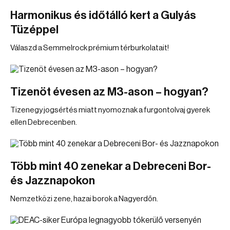
Harmonikus és időtálló kert a Gulyás
Tüzéppel
Válaszd a Semmelrock prémium térburkolatait!
Tizenöt évesen az M3-ason – hogyan?
Tizenegy jogsértés miatt nyomoznak a furgontolvaj gyerek
ellen Debrecenben.
Több mint 40 zenekar a Debreceni Bor-
és Jazznapokon
Nemzetközi zene, hazai borok a Nagyerdőn.