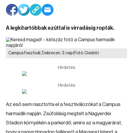
A legkitartóbbak ezúttal is virradásig ropták.
Campus Fesztivál, Debrecen, 3. nap
(Fotó: Cívishír)
Hirdetés
Hirdetés
Az eső sem riasztotta el a fesztiválozókat a Campus
harmadik napján. Zsúfolásig megtelt a Nagyerdei
Stadion környékén a parkerdő, amire az a magyarárat,
hogy a nagyszínpadon fellépett a Margaret Island, a