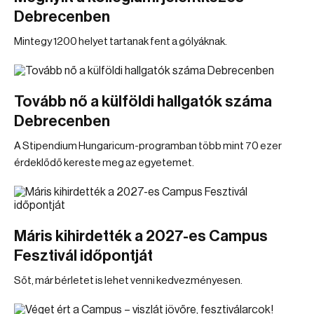
Debrecenben
Mintegy 1200 helyet tartanak fent a gólyáknak.
Tovább nő a külföldi hallgatók száma
Debrecenben
A Stipendium Hungaricum-programban több mint 70 ezer
érdeklődő kereste meg az egyetemet.
Máris kihirdették a 2027-es Campus
Fesztivál időpontját
Sőt, már bérletet is lehet venni kedvezményesen.