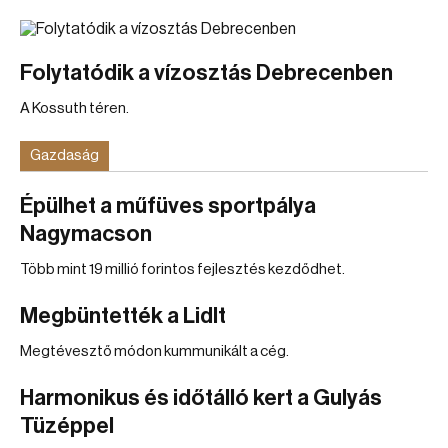
Folytatódik a vízosztás Debrecenben
A Kossuth téren.
Gazdaság
Épülhet a műfüves sportpálya
Nagymacson
Több mint 19 millió forintos fejlesztés kezdődhet.
Megbüntették a Lidlt
Megtévesztő módon kummunikált a cég.
Harmonikus és időtálló kert a Gulyás
Tüzéppel