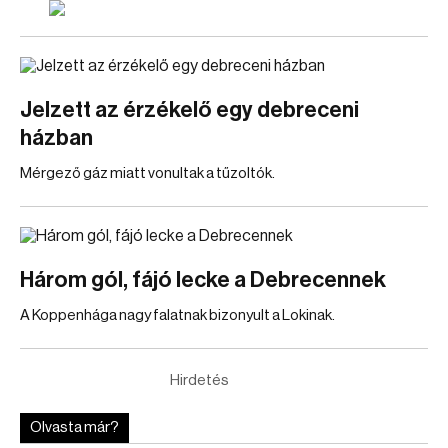
Jelzett az érzékelő egy debreceni
házban
Mérgező gáz miatt vonultak a tűzoltók.
Három gól, fájó lecke a Debrecennek
A Koppenhága nagy falatnak bizonyult a Lokinak.
Hirdetés
Olvasta már?