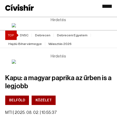
Hirdetés
TOP
DVSC
Debrecen
Debreceni Egyetem
Hajdú-Bihar vármegye
Választás 2026
Hirdetés
Kapu: a magyar paprika az űrben is a
legjobb
BELFÖLD
KÖZÉLET
MTI |
2025. 08. 02. | 10:55:37