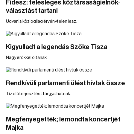
Fidesz: felesleges köztársaságielnök-
választást tartani
Ugyanis közjogilag érvénytelen lesz.
Kigyulladt a legendás Szőke Tisza
Nagy erőkkel oltanak.
Rendkívüli parlamenti ülést hívtak össze
Tíz előterjesztést tárgyalhatnak.
Megfenyegették; lemondta koncertjét
Majka