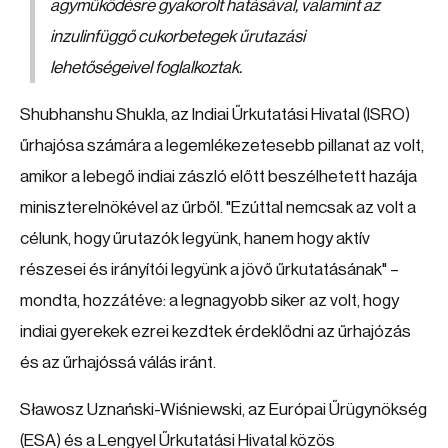
agyműködésre gyakorolt hatásával, valamint az
inzulinfüggő cukorbetegek űrutazási
lehetőségeivel foglalkoztak.
Shubhanshu Shukla, az Indiai Űrkutatási Hivatal (ISRO)
űrhajósa számára a legemlékezetesebb pillanat az volt,
amikor a lebegő indiai zászló előtt beszélhetett hazája
miniszterelnökével az űrből. "Ezúttal nemcsak az volt a
célunk, hogy űrutazók legyünk, hanem hogy aktív
részesei és irányítói legyünk a jövő űrkutatásának" –
mondta, hozzátéve: a legnagyobb siker az volt, hogy
indiai gyerekek ezrei kezdtek érdeklődni az űrhajózás
és az űrhajóssá válás iránt.
Sławosz Uznański-Wiśniewski, az Európai Űrügynökség
(ESA) és a Lengyel Űrkutatási Hivatal közös