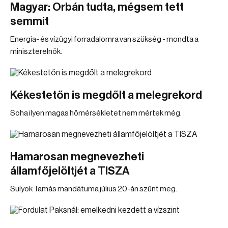
Magyar: Orbán tudta, mégsem tett
semmit
Energia- és vízügyi forradalomra van szükség - mondta a
miniszterelnök.
Kékestetőn is megdőlt a melegrekord
Soha ilyen magas hőmérsékletet nem mértek még.
Hamarosan megnevezheti
államfőjelöltjét a TISZA
Sulyok Tamás mandátuma július 20-án szűnt meg.