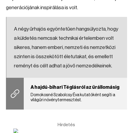
generációjának inspirálása is volt.
A négy űrhajós egyöntetűen hangsúlyozta, hogy
a küldetés nemcsak technikai értelemben volt
sikeres, hanem emberi, nemzeti és nemzetközi
szinten is összekötött életutakat, és emellett
reményt és célt adhat a jövő nemzedékeinek.
A hajdú-bihari Téglásról az űrállomásig
Domokosné Szabolcsy Éva kutatóként segíti a
világűri növénytermesztést.
Hirdetés