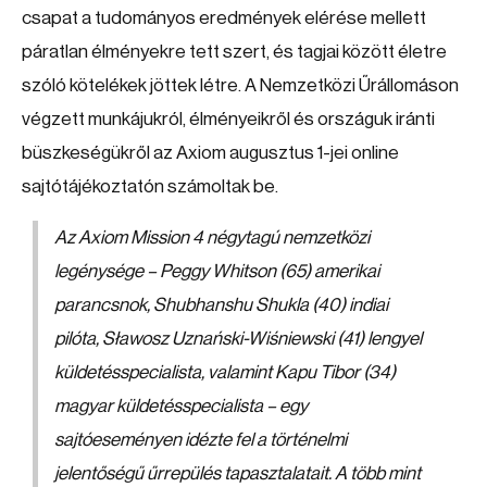
csapat a tudományos eredmények elérése mellett
páratlan élményekre tett szert, és tagjai között életre
szóló kötelékek jöttek létre. A Nemzetközi Űrállomáson
végzett munkájukról, élményeikről és országuk iránti
büszkeségükről az Axiom augusztus 1-jei online
sajtótájékoztatón számoltak be.
Az Axiom Mission 4 négytagú nemzetközi
legénysége – Peggy Whitson (65) amerikai
parancsnok, Shubhanshu Shukla (40) indiai
pilóta, Sławosz Uznański-Wiśniewski (41) lengyel
küldetésspecialista, valamint Kapu Tibor (34)
magyar küldetésspecialista – egy
sajtóeseményen idézte fel a történelmi
jelentőségű űrrepülés tapasztalatait. A több mint