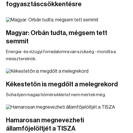
fogyasztáscsökkentésre
Magyar: Orbán tudta, mégsem tett
semmit
Energia- és vízügyi forradalomra van szükség - mondta a
miniszterelnök.
Kékestetőn is megdőlt a melegrekord
Soha ilyen magas hőmérsékletet nem mértek még.
Hamarosan megnevezheti
államfőjelöltjét a TISZA