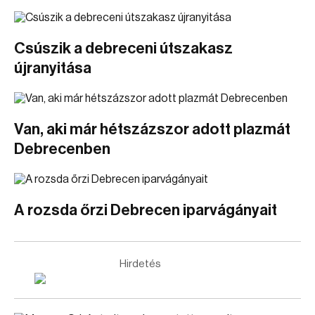
Csúszik a debreceni útszakasz
újranyitása
Van, aki már hétszázszor adott plazmát
Debrecenben
A rozsda őrzi Debrecen iparvágányait
Hirdetés