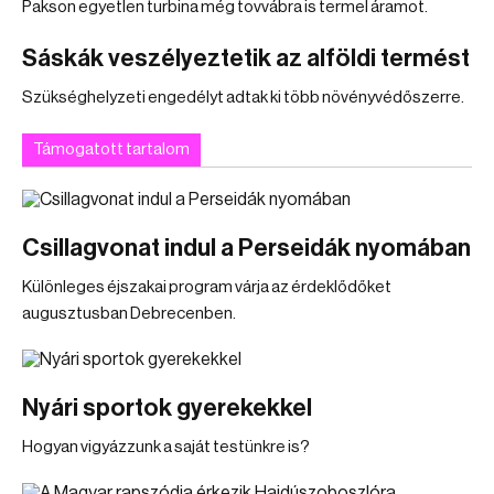
Pakson egyetlen turbina még tovvábra is termel áramot.
Sáskák veszélyeztetik az alföldi termést
Szükséghelyzeti engedélyt adtak ki több növényvédőszerre.
Támogatott tartalom
Csillagvonat indul a Perseidák nyomában
Különleges éjszakai program várja az érdeklődőket
augusztusban Debrecenben.
Nyári sportok gyerekekkel
Hogyan vigyázzunk a saját testünkre is?