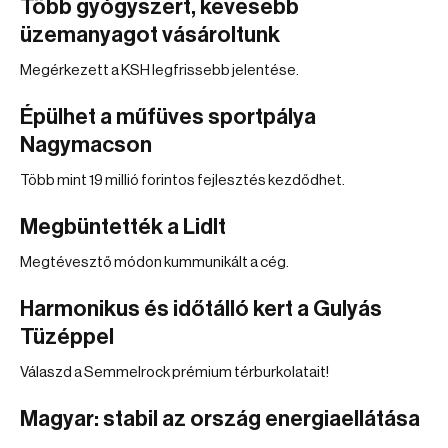
Több gyógyszert, kevesebb
üzemanyagot vásároltunk
Megérkezett a KSH legfrissebb jelentése.
Épülhet a műfüves sportpálya
Nagymacson
Több mint 19 millió forintos fejlesztés kezdődhet.
Megbüntették a Lidlt
Megtévesztő módon kummunikált a cég.
Harmonikus és időtálló kert a Gulyás
Tüzéppel
Válaszd a Semmelrock prémium térburkolatait!
Magyar: stabil az ország energiaellátása