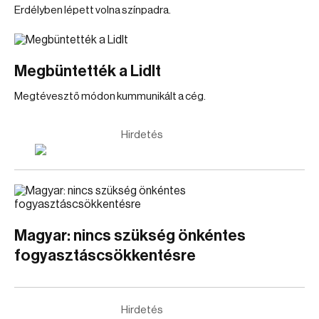
Erdélyben lépett volna színpadra.
Megbüntették a Lidlt
Megtévesztő módon kummunikált a cég.
Hirdetés
Magyar: nincs szükség önkéntes
fogyasztáscsökkentésre
Hirdetés