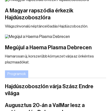
A Magyar rapszódia érkezik
Hajdúszoboszlóra
Világszínvonalú néptáncelőadás Hajdúszoboszlón.
Megújul a Haema Plasma Debrecen
Hamarosan új, korszerűbb környezet várja az önkéntes
plazmaadókat.
Programok
Hajdúszoboszlón várja Szász Endre
világa
Augusztus 20-án a ValMar lesz a