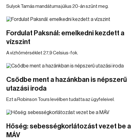
Sulyok Tamás mandátuma július 20-án szűnt meg.
Fordulat Paksnál: emelkedni kezdett a
vízszint
A vízhőmérséklet 27,9 Celsius-fok.
Csődbe ment a hazánkban is népszerű
utazási iroda
Ezt a Robinson Tours levélben tudatta az ügyfeleivel.
Hőség: sebességkorlátozást vezet be a
MÁV