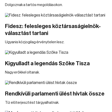
Dolgoznak a tartós megoldásokon.
Fidesz: felesleges köztársaságielnök-
választást tartani
Ugyanis közjogilag érvénytelen lesz.
Kigyulladt a legendás Szőke Tisza
Nagy erőkkel oltanak.
Rendkívüli parlamenti ülést hívtak össze
Tíz előterjesztést tárgyalhatnak.