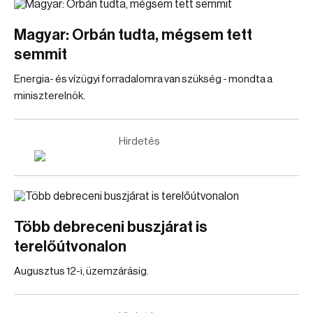
Magyar: Orbán tudta, mégsem tett
semmit
Energia- és vízügyi forradalomra van szükség - mondta a
miniszterelnök.
Hirdetés
Több debreceni buszjárat is
terelőútvonalon
Augusztus 12-i, üzemzárásig.