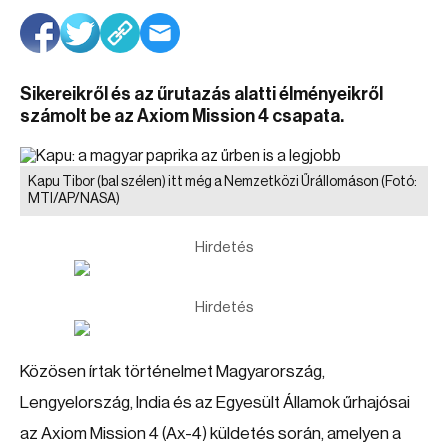
Sikereikről és az űrutazás alatti élményeikről
számolt be az Axiom Mission 4 csapata.
Kapu Tibor (bal szélen) itt még a Nemzetközi Űrállomáson
(Fotó:
MTI/AP/NASA)
Hirdetés
Hirdetés
Közösen írtak történelmet Magyarország,
Lengyelország, India és az Egyesült Államok űrhajósai
az Axiom Mission 4 (Ax-4) küldetés során, amelyen a