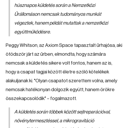
húsznapos küldetés során a Nemzetközi
Űrállomáson nemcsak tudományos munkát
végeztek, hanem példát mutattak a nemzetközi
együttműködésre.
Peggy Whitson, az Axiom Space tapasztalt űrhajósa, aki
ötödször járt az űrben, elmondta, hogy számára
nemcsak a küldetés sikere volt fontos, hanem az is,
hogy a csapat tagjai között életre szóló kötelékek
alakuljanak ki. "Olyan csapatot szerettem volna, amely
nemcsak hatékonyan dolgozik együtt, hanem örökre
összekapcsolódik" – fogalmazott.
A küldetés során többek között sejtreparációval,
növénytermesztéssel, a mikrogravitáció