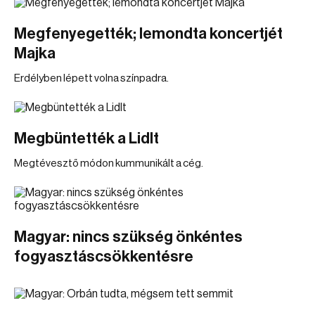
Megfenyegették; lemondta koncertjét
Majka
Erdélyben lépett volna színpadra.
Megbüntették a Lidlt
Megtévesztő módon kummunikált a cég.
Magyar: nincs szükség önkéntes
fogyasztáscsökkentésre