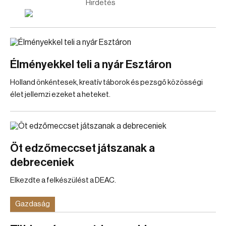
Hirdetés
Élményekkel teli a nyár Esztáron
Holland önkéntesek, kreatív táborok és pezsgő közösségi
élet jellemzi ezeket a heteket.
Öt edzőmeccset játszanak a
debreceniek
Elkezdte a felkészülést a DEAC.
Gazdaság