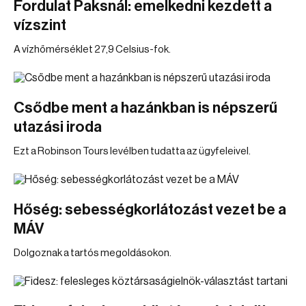
Fordulat Paksnál: emelkedni kezdett a
vízszint
A vízhőmérséklet 27,9 Celsius-fok.
Csődbe ment a hazánkban is népszerű
utazási iroda
Ezt a Robinson Tours levélben tudatta az ügyfeleivel.
Hőség: sebességkorlátozást vezet be a
MÁV
Dolgoznak a tartós megoldásokon.