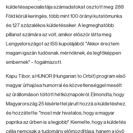
küldetésspecialistája számadatokat osztott meg: 288
Föld körüli keringés, több mint 100 órányi kutatómunka
és 127 százalékos küldetéssiker. A legmeghatóbb
pillanat számára az volt, amikor először látta meg
Lengyelországot az ISS kupolájából. "Akkor éreztem
magam igazán tudósnak, mérnöknek, és legfőképpen
embernek" – fogalmazott.
Kapu Tibor, a HUNOR (Hungarian to Orbit) program első
magyar űrhajósa humorral és közvetlenséggel mesélt
az űrállomáson töltött hétköznapokról. Elmondta, hogy
Magyarország 25 kísérlettel járult hozzá a küldetéshez,
és hozzátette: "most már hivatalos, hogy a magyar
paprika az űrben is a legjobb". Kiemelte, hogy a küldetés
célja nemcsak a tudomány előmozdítása, hanem a jövő