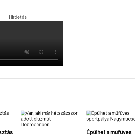
Hirdetés
osztás
Épülhet a műfüves