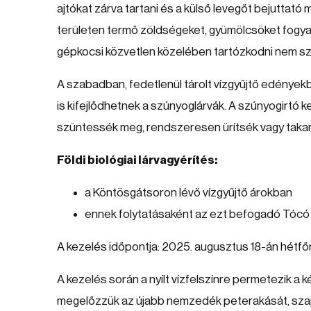
ajtókat zárva tartani és a külső levegőt bejuttat
területen termő zöldségeket, gyümölcsöket fogyas
gépkocsi közvetlen közelében tartózkodni nem s
A szabadban, fedetlenül tárolt vízgyűjtő edények
is kifejlődhetnek a szúnyoglárvák. A szúnyogirtó k
szüntessék meg, rendszeresen ürítsék vagy takarjá
Földi biológiai lárvagyérítés:
a Köntösgátsoron lévő vízgyűjtő árokban
ennek folytatásaként az ezt befogadó Tócó 
A kezelés időpontja: 2025. augusztus 18-án hétfőn
A kezelés során a nyílt vízfelszínre permetezik a
megelőzzük az újabb nemzedék peterakását, szap