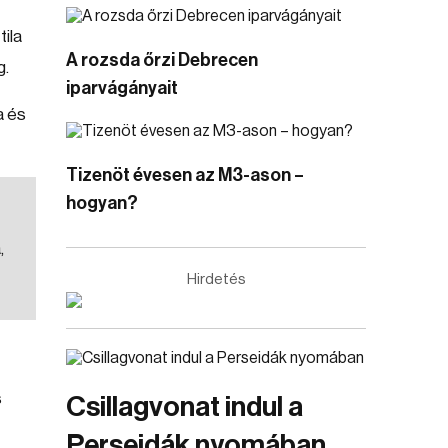
ila
A rozsda őrzi Debrecen
g.
iparvágányait
a és
Tizenöt évesen az M3-ason –
hogyan?
,
Hirdetés
s
Csillagvonat indul a
Perseidák nyomában