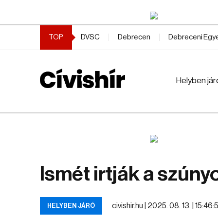
TOP
DVSC
Debrecen
Debreceni Eg
Helyben jár
Ismét irtják a szú
civishir.hu |
2025. 08. 13. | 15:46:5
HELYBEN JÁRÓ