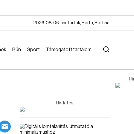
2026. 08. 06. csütörtök, Berta, Bettina
mok
Bűn
Sport
Támogatott tartalom
Hi
Hirdetés