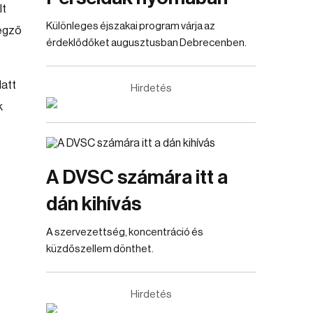
lt
Különleges éjszakai program várja az
végző
érdeklődőket augusztusban Debrecenben.
latt
Hirdetés
k
A DVSC számára itt a
dán kihívás
A szervezettség, koncentráció és
küzdőszellem dönthet.
Hirdetés