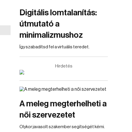
Digitális lomtalanítás:
útmutató a
minimalizmushoz
Így szabadítsd fel a virtuális teredet.
Hirdetés
A meleg megterhelheti a
női szervezetet
Olykor javasolt szakember segítségét kérni.