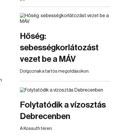
Hőség:
sebességkorlátozást
vezet be a MÁV
Dolgoznak a tartós megoldásokon.
n
Folytatódik a vízosztás
Debrecenben
A Kossuth téren.