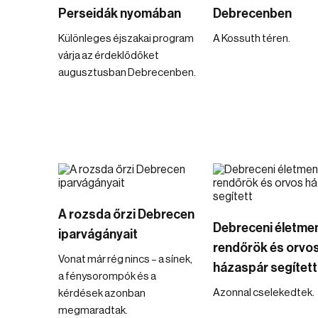
Perseidák nyomában
Debrecenben
Különleges éjszakai program
A Kossuth téren.
várja az érdeklődőket
augusztusban Debrecenben.
A rozsda őrzi Debrecen
Debreceni életme
iparvágányait
rendőrök és orvo
Vonat már rég nincs – a sínek,
házaspár segített
a fénysorompók és a
Azonnal cselekedtek.
kérdések azonban
megmaradtak.