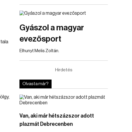
Gyászol a magyar
evezősport
tala
Elhunyt Melis Zoltán.
Hirdetés
Olvasta már?
ölgy,
Van, aki már hétszázszor adott
plazmát Debrecenben