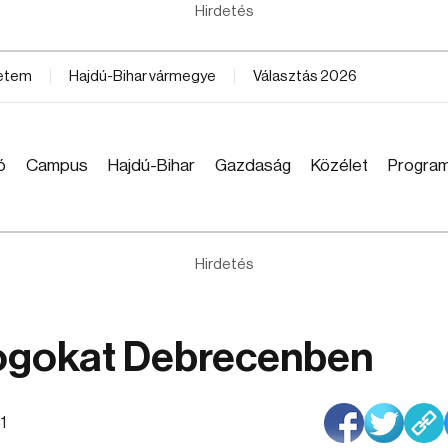
Hirdetés
yetem
Hajdú-Bihar vármegye
Választás 2026
ó
Campus
Hajdú-Bihar
Gazdaság
Közélet
Progra
Hirdetés
nyogokat Debrecenben
1