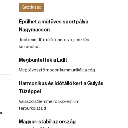
Gazdaság
Épülhet a műfüves sportpálya
Nagymacson
Több mint 19 millió forintos fejlesztés
kezdődhet.
Megbüntették a Lidlt
Megtévesztő módon kummunikált a cég.
Harmonikus és időtálló kert a Gulyás
Tüzéppel
Válaszd a Semmelrock prémium
térburkolatait!
Magyar: stabil az ország