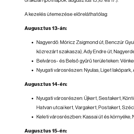
órákban (pótnapok: augusztus 15.,16. és 17.).
A kezelés ütemezése előreláthatólag:
Augusztus 13-án:
Nagyerdő: Móricz Zsigmond út, Benczúr Gyula
közrezárt szakasza), Ady Endre út, Nagyerde
Belváros- és Belső gyűrű területeken: Vénker
Nyugati városrészen: Nyulas, Liget lakópark,
Augusztus 14-én:
Nyugati városrészen: Újkert, Sestakert, Könt
Hatvan utcai kert, Vargakert, Postakert, Széc
Keleti városrészben: Kassai út és környéke, 
Augusztus 15-én: