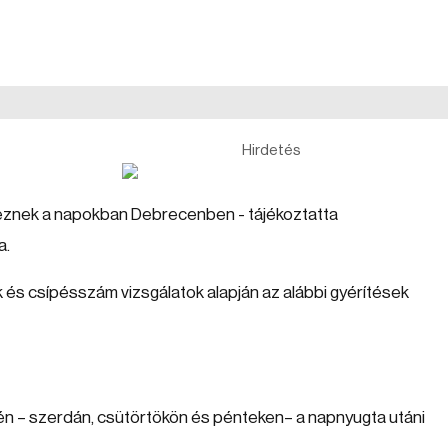
Hirdetés
végeznek a napokban Debrecenben - tájékoztatta
a.
és csípésszám vizsgálatok alapján az alábbi gyérítések
-én – szerdán, csütörtökön és pénteken– a napnyugta utáni