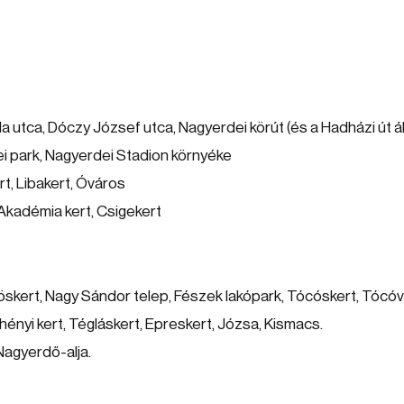
 utca, Dóczy József utca, Nagyerdei körút (és a Hadházi út ál
i park, Nagyerdei Stadion környéke
t, Libakert, Óváros
 Akadémia kert, Csigekert
öskert, Nagy Sándor telep, Fészek lakópark, Tócóskert, Tócóv
hényi kert, Tégláskert, Epreskert, Józsa, Kismacs.
Nagyerdő-alja.