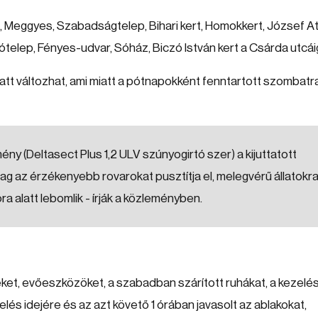
, Meggyes, Szabadságtelep, Bihari kert, Homokkert, József Att
ótelep, Fényes-udvar, Sóház, Biczó István kert a Csárda utcái
att változhat, ami miatt a pótnapokként fenntartott szombatr
y (Deltasect Plus 1,2 ULV szúnyogirtó szer) a kijuttatott
lag az érzékenyebb rovarokat pusztítja el, melegvérű állatokra
alatt lebomlik - írják a közleményben.
ket, evőeszközöket, a szabadban szárított ruhákat, a kezelé
elés idejére és az azt követő 1 órában javasolt az ablakokat,