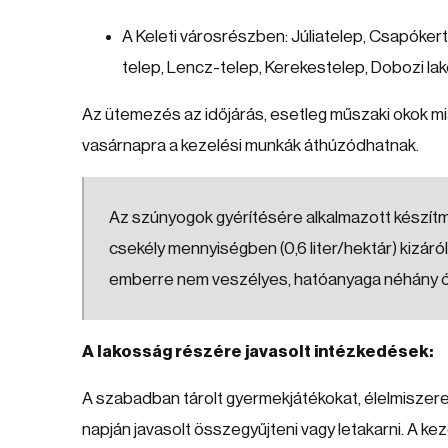
A Keleti városrészben: Júliatelep, Csapókert
telep, Lencz-telep, Kerekestelep, Dobozi lak
Az ütemezés az időjárás, esetleg műszaki okok mi
vasárnapra a kezelési munkák áthúzódhatnak.
Az szúnyogok gyérítésére alkalmazott készítmén
csekély mennyiségben (0,6 liter/hektár) kizáró
emberre nem veszélyes, hatóanyaga néhány óra 
A lakosság részére javasolt intézkedések:
A szabadban tárolt gyermekjátékokat, élelmiszere
napján javasolt összegyűjteni vagy letakarni. A kez