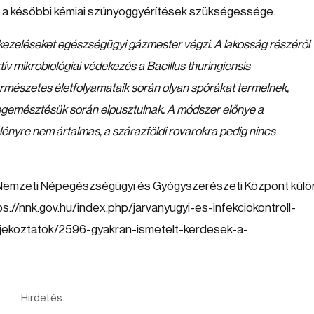
t a későbbi kémiai szúnyoggyérítések szükségessége.
 kezeléseket egészségügyi gázmester végzi. A lakosság részéről
v mikrobiológiai védekezés a Bacillus thuringiensis
rmészetes életfolyamataik során olyan spórákat termelnek,
egemésztésük során elpusztulnak. A módszer előnye a
lőlényre nem ártalmas, a szárazföldi rovarokra pedig nincs
 Nemzeti Népegészségügyi és Gyógyszerészeti Központ külö
ps://nnk.gov.hu/index.php/jarvanyugyi-es-infekciokontroll-
tajekoztatok/2596-gyakran-ismetelt-kerdesek-a-
Hirdetés