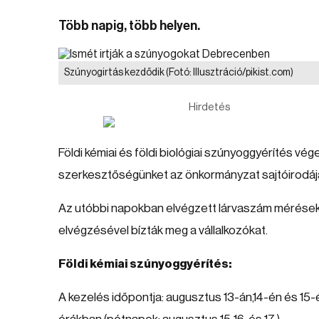
Több napig, több helyen.
Szúnyogirtás kezdődik
(Fotó: Illusztráció/pikist.com)
Hirdetés
Földi kémiai és földi biológiai szúnyoggyérítés 
szerkesztőségünket az önkormányzat sajtóirodáj
Az utóbbi napokban elvégzett lárvaszám mérések 
elvégzésével bízták meg a vállalkozókat.
Földi kémiai szúnyoggyérítés:
A kezelés időpontja: augusztus 13-án,14-én és 15