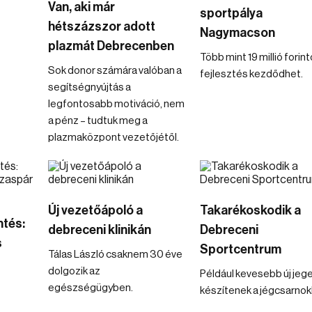
Van, aki már
sportpálya
hétszázszor adott
Nagymacson
plazmát Debrecenben
Több mint 19 millió forin
Sok donor számára valóban a
fejlesztés kezdődhet.
segítségnyújtás a
legfontosabb motiváció, nem
a pénz – tudtuk meg a
plazmaközpont vezetőjétől.
Új vezetőápoló a
Takarékoskodik a
ntés:
debreceni klinikán
Debreceni
s
Sportcentrum
Tálas László csaknem 30 éve
dolgozik az
Például kevesebb új jeg
egészségügyben.
készítenek a jégcsarnok