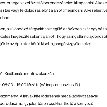
ó mesterséges szellőztető berendezéseket kikapcsolni. A keze
ztás vagy feldolgozás előtt ajánlott megmosni. A kezelést 
zabad.
ben, a különböző tárgyakban megülő esővízben akár egy hét a
ezelés kiegészítéseként ajánlott, hogy az ingatlantulajdonoso
k le az épületek körüli kisebb, pangó vízgyülemeket.
ér Kisállomás menti szakaszán.
 08:00 – 18:00 között. (pótnap: augusztus 19.).
 készítményt. A lárvák kifejlődésének megakadályozásával
orodását is, így jelentősen csökkenthető a környező