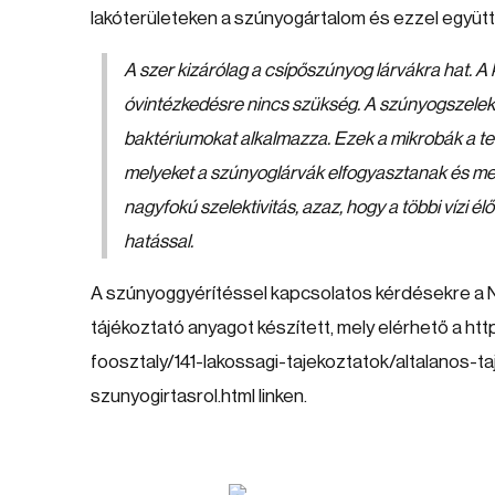
lakóterületeken a szúnyogártalom és ezzel együt
A szer kizárólag a csípőszúnyog lárvákra hat. A
óvintézkedésre nincs szükség. A szúnyogszelektí
baktériumokat alkalmazza. Ezek a mikrobák a te
melyeket a szúnyoglárvák elfogyasztanak és m
nagyfokú szelektivitás, azaz, hogy a többi vízi é
hatással.
A szúnyoggyérítéssel kapcsolatos kérdésekre a
tájékoztató anyagot készített, mely elérhető a htt
foosztaly/141-lakossagi-tajekoztatok/altalanos-
szunyogirtasrol.html linken.