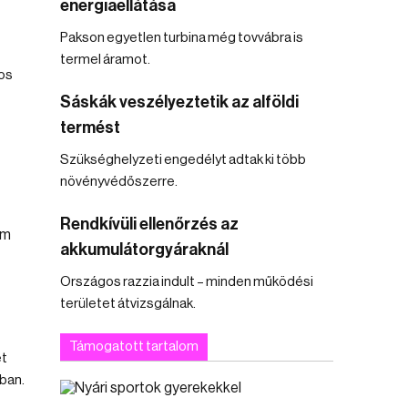
energiaellátása
Pakson egyetlen turbina még tovvábra is
termel áramot.
tos
Sáskák veszélyeztetik az alföldi
termést
Szükséghelyzeti engedélyt adtak ki több
növényvédőszerre.
Rendkívüli ellenőrzés az
akkumulátorgyáraknál
Országos razzia indult – minden működési
területet átvizsgálnak.
Támogatott tartalom
et
ban.