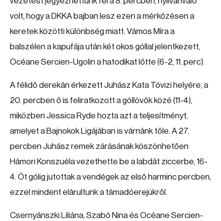
vezetést jegyezhettünk fel a 8. percben, nyilvánvaló
volt, hogy a DKKA bajban lesz ezen a mérkőzésen a
keretek közötti különbség miatt. Vámos Míra a
balszélen a kapufája után két okos góllal jelentkezett,
Océane Sercien-Ugolin a hatodikat lőtte (6-2, 11. perc).
A félidő derekán érkezett Juhász Kata Tóvizi helyére, a
20. percben ő is feliratkozott a góllövők közé (11-4),
miközben Jessica Ryde hozta azt a teljesítményt,
amelyet a Bajnokok Ligájában is várnánk tőle. A 27.
percben Juhász remek zárásának köszönhetően
Hámori Konszuéla vezethette be a labdát ziccerbe, 16-
4. Öt gólig jutottak a vendégek az első harminc percben,
ezzel mindent elárultunk a támadóerejükről.
Csernyánszki Liliána, Szabó Nina és Océane Sercien-