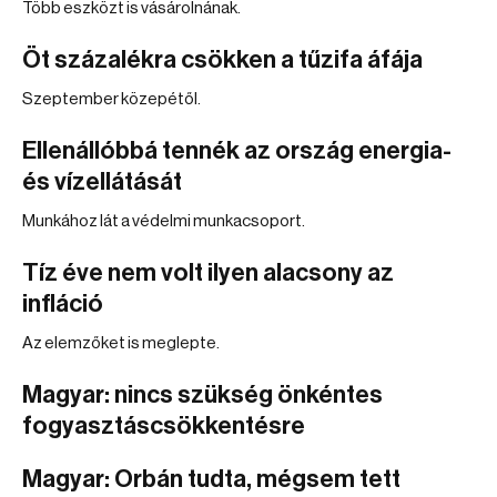
Több eszközt is vásárolnának.
Öt százalékra csökken a tűzifa áfája
Szeptember közepétől.
Ellenállóbbá tennék az ország energia-
és vízellátását
Munkához lát a védelmi munkacsoport.
Tíz éve nem volt ilyen alacsony az
infláció
Az elemzőket is meglepte.
Magyar: nincs szükség önkéntes
fogyasztáscsökkentésre
Magyar: Orbán tudta, mégsem tett