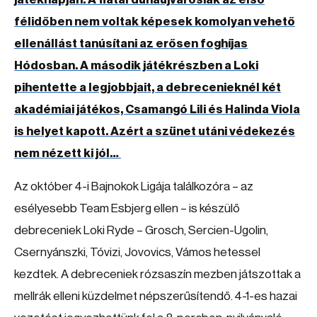
félidőben nem voltak képesek komolyan vehető
ellenállást tanúsítani az erősen foghíjas
Hódosban. A második játékrészben a Loki
pihentette a legjobbjait, a debrecenieknél két
akadémiai játékos, Csamangó Lili és Halinda Viola
is helyet kapott. Azért a szünet utáni védekezés
nem nézett ki jól…
Az október 4-i Bajnokok Ligája találkozóra – az
esélyesebb Team Esbjerg ellen – is készülő
debreceniek Loki Ryde – Grosch, Sercien-Ugolin,
Csernyánszki, Tóvizi, Jovovics, Vámos hetessel
kezdtek. A debreceniek rózsaszín mezben játszottak a
mellrák elleni küzdelmet népszerűsítendő. 4-1-es hazai