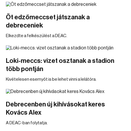
Öt edzőmeccset játszanak a
debreceniek
Elkezdte a felkészülést a DEAC.
Loki-meccs: vizet osztanak a stadion
több pontján
Kivételesen esernyőt is be lehet vinni a lelátóra.
Debrecenben új kihívásokat keres
Kovács Alex
A DEAC-ban folytatja.