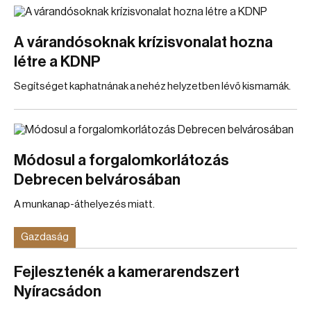
A várandósoknak krízisvonalat hozna
létre a KDNP
Segítséget kaphatnának a nehéz helyzetben lévő kismamák.
Módosul a forgalomkorlátozás
Debrecen belvárosában
A munkanap-áthelyezés miatt.
Gazdaság
Fejlesztenék a kamerarendszert
Nyíracsádon