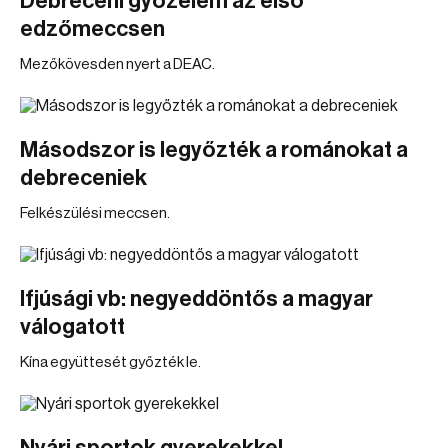
Debreceni győzelem az első
edzőmeccsen
Mezőkövesden nyert a DEAC.
Másodszor is legyőzték a románokat a
debreceniek
Felkészülési meccsen.
Ifjúsági vb: negyeddöntős a magyar
válogatott
Kína együttesét győzték le.