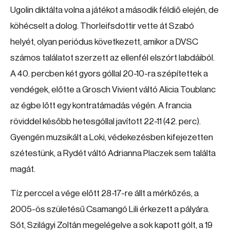
Ugolin diktálta volna a játékot a második féldiő elején, de
köhécselt a dolog. Thorleifsdottir vette át Szabó
helyét, olyan periódus következett, amikor a DVSC
számos találatot szerzett az ellenfél elszórt labdáiból.
A 40. percben két gyors góllal 20-10-ra szépítettek a
vendégek, előtte a Grosch Vivient váltó Alicia Toublanc
az égbe lőtt egy kontratámadás végén. A francia
röviddel később hetesgóllal javított 22-11 (42. perc).
Gyengén muzsikált a Loki, védekezésben kifejezetten
szétestünk, a Rydét váltó Adrianna Placzek sem találta
magát.
Tíz perccel a vége előtt 28-17-re állt a mérkőzés, a
2005-ös születésű Csamangó Lili érkezett a pályára.
Sőt, Szilágyi Zoltán megelégelve a sok kapott gólt, a 19