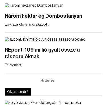
Három hektár ég Dombostanyán
Egy fatároló is lángra kapott.
REpont: 109 millió gyűlt össze a
rászorulóknak
Fél év alatt.
Hirdetés
Olvasta már?