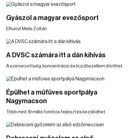
Gyászol a magyar evezősport
Elhunyt Melis Zoltán.
A DVSC számára itt a dán kihívás
A szervezettség, koncentráció és küzdőszellem dönthet.
Épülhet a műfüves sportpálya
Nagymacson
Több mint 19 millió forintos fejlesztés kezdődhet.