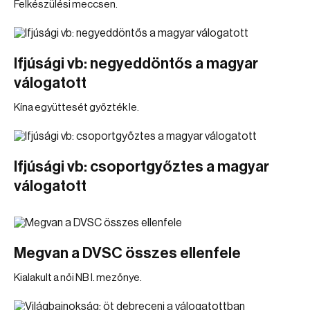
Felkészülési meccsen.
Ifjúsági vb: negyeddöntős a magyar
válogatott
Kína együttesét győzték le.
Ifjúsági vb: csoportgyőztes a magyar
válogatott
Megvan a DVSC összes ellenfele
Kialakult a női NB I. mezőnye.