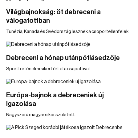
Világbajnokság: öt debreceni a
válogatottban
Tunézia, Kanada és Svédország lesznek a csoportellenfelek.
Debreceni a hónap utánpótlásedzője
Sporttörténelmi sikert ért el a csapatával.
Európa-bajnok a debreceniek új
igazolása
Nagyszerű magyar siker született.