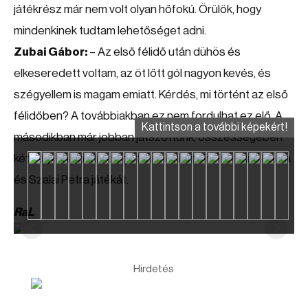
játékrész már nem volt olyan hőfokú. Örülök, hogy
mindenkinek tudtam lehetőséget adni.
Zubai Gábor:
– Az első félidő után dühös és
elkeseredett voltam, az öt lőtt gól nagyon kevés, és
szégyellem is magam emiatt. Kérdés, mi történt az első
félidőben? A továbbiakban ez nem fordulhat ez elő. A
Kattintson a további képekért!
másodikban már jobban játszottunk, összességében
két nagyon pozitív dolgot tudok kiemelni: Kerekes Laura
és Szalai Petra játékát.
RaL
Hirdetés