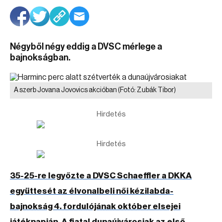
Négyből négy eddig a DVSC mérlege a
bajnokságban.
A szerb Jovana Jovovics akcióban
(Fotó: Zubák Tibor)
Hirdetés
Hirdetés
35-25-re legyőzte a DVSC Schaeffler a DKKA
együttesét az élvonalbeli női kézilabda-
bajnokság 4. fordulójának október elsejei
játéknapján. A fiatal dunaújvárosiak az első