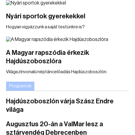
Nyári sportok gyerekekkel
Hogyan vigyázzunk a saját testünkre is?
A Magyar rapszódia érkezik
Hajdúszoboszlóra
Világszínvonalú néptáncelőadás Hajdúszoboszlón.
Programok
Hajdúszoboszlón várja Szász Endre
világa
Augusztus 20-án a ValMar lesz a
sztárvendég Debrecenben