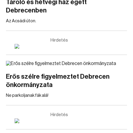
Tároló és hétvégi ház égett
Debrecenben
Az Acsádi úton.
Hirdetés
Erős szélre figyelmeztet Debrecen
önkormányzata
Ne parkoljanak fák alá!
Hirdetés