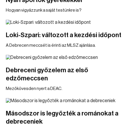
Nyári sportok gyerekekkel
Hogyan vigyázzunk a saját testünkre is?
Loki-Szpari: változott a kezdési időpont
A Debrecen meccsét is érinti az MLSZ ajánlása.
Debreceni győzelem az első
edzőmeccsen
Mezőkövesden nyert a DEAC.
Másodszor is legyőzték a románokat a
debreceniek