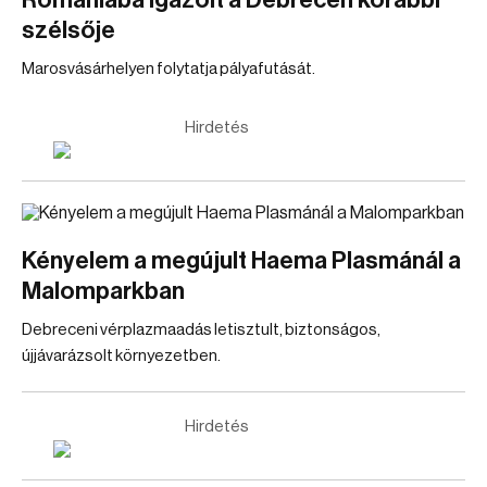
Romániába igazolt a Debrecen korábbi
szélsője
Marosvásárhelyen folytatja pályafutását.
Hirdetés
Kényelem a megújult Haema Plasmánál a
Malomparkban
Debreceni vérplazmaadás letisztult, biztonságos,
újjávarázsolt környezetben.
Hirdetés