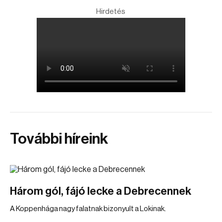
Hirdetés
További híreink
Három gól, fájó lecke a Debrecennek
A Koppenhága nagy falatnak bizonyult a Lokinak.