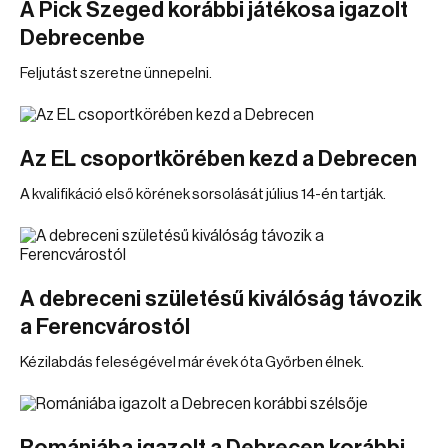
A Pick Szeged korábbi játékosa igazolt
Debrecenbe
Feljutást szeretne ünnepelni.
Az EL csoportkörében kezd a Debrecen
A kvalifikáció első körének sorsolását július 14-én tartják.
A debreceni születésű kiválóság távozik
a Ferencvárostól
Kézilabdás feleségével már évek óta Győrben élnek.