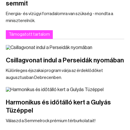
semmit
Energia- és vízügyi forradalomra van szükség - mondta a
miniszterelnök.
Támogatott tartalom
Csillagvonat indul a Perseidák nyomában
Különleges éjszakai program várja az érdeklődőket
augusztusban Debrecenben.
Harmonikus és időtálló kert a Gulyás
Tüzéppel
Válaszd a Semmelrock prémium térburkolatait!