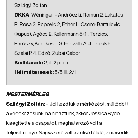
Szilágyi Zoltán.
DKKA:
Wéninger – Andróczki, Román 2, Lakatos
P., Rosa 3, Popovic 2, Fehér L. Csere: Bartulovic
(kapus), Agócs 2, Kellermann 5 (1), Terzics,
Paróczy, Kerekes L. 3, Horváth A. 4, Török F.,
Szalai P. 4. Edző: Zubai Gábor
Kiállítások:
2, ill. 2 perc
Hétméteresek:
5/5, ill. 2/1
MESTERMÉRLEG
Szilágyi Zoltán:
– Jól kezdtük a mérkőzést, működött
a védekezésünk, ha hibáztunk, akkor Jessica Ryde
kisegítette a csapatot, meghatározó volt a
teljesítménye. Nagyszerű volt az első félidő, a második