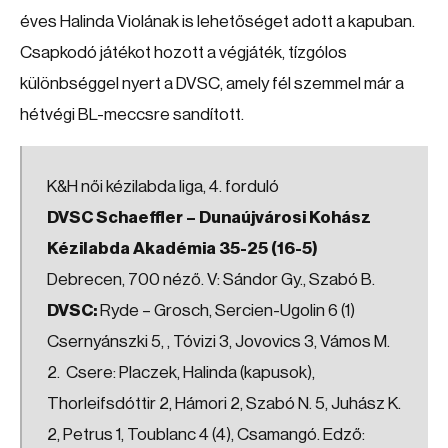
éves Halinda Violának is lehetőséget adott a kapuban.
Csapkodó játékot hozott a végjáték, tízgólos
különbséggel nyert a DVSC, amely fél szemmel már a
hétvégi BL-meccsre sandított.
K&H női kézilabda liga, 4. forduló
DVSC Schaeffler – Dunaújvárosi Kohász
Kézilabda Akadémia 35-25 (16-5)
Debrecen, 700 néző. V: Sándor Gy., Szabó B.
DVSC:
Ryde – Grosch, Sercien-Ugolin 6 (1)
Csernyánszki 5, , Tóvizi 3, Jovovics 3, Vámos M.
2. Csere: Placzek, Halinda (kapusok),
Thorleifsdóttir 2, Hámori 2, Szabó N. 5, Juhász K.
2, Petrus 1, Toublanc 4 (4), Csamangó. Edző: