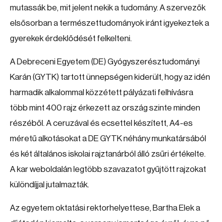
mutassák be, mit jelent nekik a tudomány. A szervezők
elsősorban a természettudományok iránt igyekeztek a
gyerekek érdeklődését felkelteni.
A Debreceni Egyetem (DE) Gyógyszerésztudományi
Karán (GYTK) tartott ünnepségen kiderült, hogy az idén
harmadik alkalommal közzétett pályázati felhívásra
több mint 400 rajz érkezett az ország szinte minden
részéből. A ceruzával és ecsettel készített, A4-es
méretű alkotásokat a DE GYTK néhány munkatársából
és két általános iskolai rajztanárból álló zsűri értékelte.
A kar weboldalán legtöbb szavazatot gyűjtött rajzokat
különdíjjal jutalmazták.
Az egyetem oktatási rektorhelyettese, Bartha Elek a