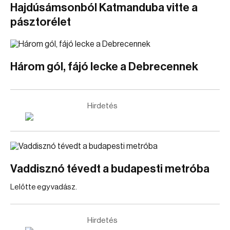
Hajdúsámsonból Katmanduba vitte a
pásztorélet
Három gól, fájó lecke a Debrecennek
Hirdetés
Vaddisznó tévedt a budapesti metróba
Lelőtte egy vadász.
Hirdetés