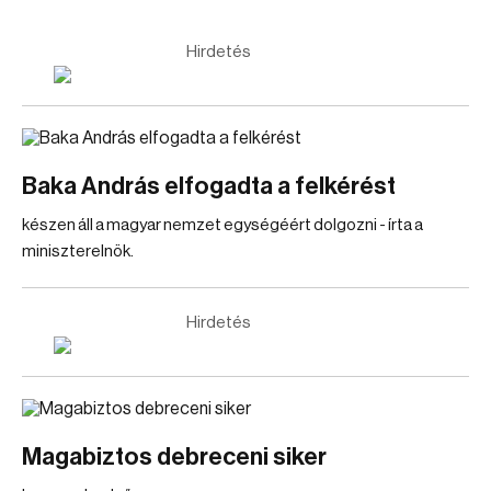
Hirdetés
Baka András elfogadta a felkérést
készen áll a magyar nemzet egységéért dolgozni - írta a
miniszterelnök.
Hirdetés
Magabiztos debreceni siker