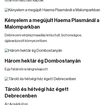
Számos riasztást kaptak.
Kényelem a megújult Haema Plasmánál a
Malomparkban
Debreceni vérplazmaadás letisztult, biztonságos,
újjávarázsolt környezetben.
Három hektár ég Dombostanyán
Egy fatároló is lángra kapott.
Tároló és hétvégi ház égett
Debrecenben
Az Acsádi úton.