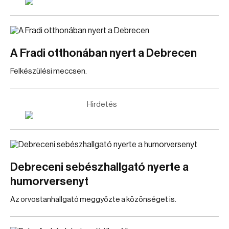
A Fradi otthonában nyert a Debrecen
Felkészülési meccsen.
Hirdetés
Debreceni sebészhallgató nyerte a
humorversenyt
Az orvostanhallgató meggyőzte a közönséget is.