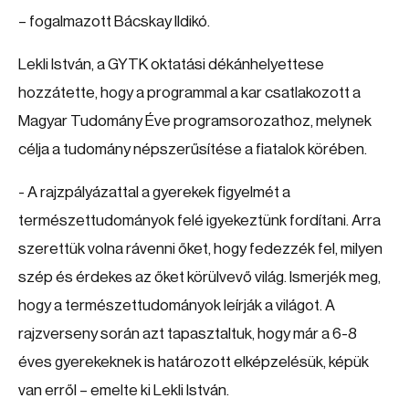
– fogalmazott Bácskay Ildikó.
Lekli István, a GYTK oktatási dékánhelyettese
hozzátette, hogy a programmal a kar csatlakozott a
Magyar Tudomány Éve programsorozathoz, melynek
célja a tudomány népszerűsítése a fiatalok körében.
- A rajzpályázattal a gyerekek figyelmét a
természettudományok felé igyekeztünk fordítani. Arra
szerettük volna rávenni őket, hogy fedezzék fel, milyen
szép és érdekes az őket körülvevő világ. Ismerjék meg,
hogy a természettudományok leírják a világot. A
rajzverseny során azt tapasztaltuk, hogy már a 6-8
éves gyerekeknek is határozott elképzelésük, képük
van erről – emelte ki Lekli István.