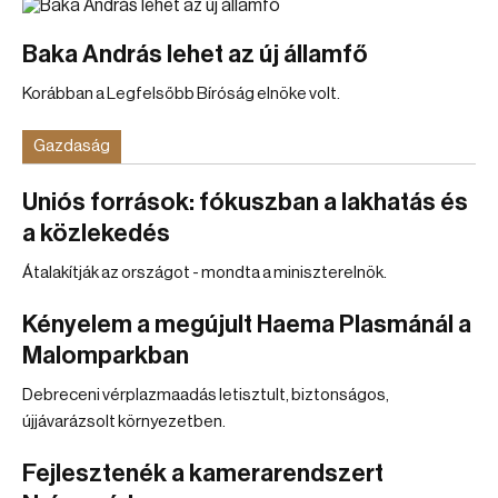
Baka András lehet az új államfő
Korábban a Legfelsőbb Bíróság elnöke volt.
Gazdaság
Uniós források: fókuszban a lakhatás és
a közlekedés
Átalakítják az országot - mondta a miniszterelnök.
Kényelem a megújult Haema Plasmánál a
Malomparkban
Debreceni vérplazmaadás letisztult, biztonságos,
újjávarázsolt környezetben.
Fejlesztenék a kamerarendszert