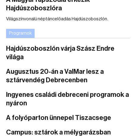
Hajdúszoboszlóra
Világszínvonalú néptáncelőadás Hajdúszoboszlón.
Programok
Hajdúszoboszlón várja Szász Endre
világa
Augusztus 20-án a ValMar lesz a
sztárvendég Debrecenben
Ingyenes családi debreceni programok a
nyáron
A folyóparton ünnepel Tiszacsege
Campus: sztárok a mélygarázsban