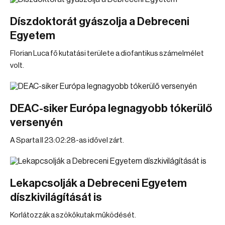
Díszdoktorát gyászolja a Debreceni
Egyetem
Florian Luca fő kutatási területe a diofantikus számelmélet
volt.
DEAC-siker Európa legnagyobb tókerülő
versenyén
A Sparta II 23:02:28-as idővel zárt.
Lekapcsolják a Debreceni Egyetem
díszkivilágítását is
Korlátozzák a szökőkutak működését.