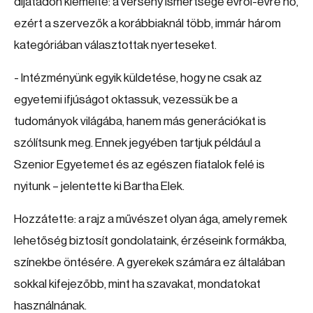
díjátadón kiemelte: a verseny ismertsége évről-évre nő,
ezért a szervezők a korábbiaknál több, immár három
kategóriában választottak nyerteseket.
- Intézményünk egyik küldetése, hogy ne csak az
egyetemi ifjúságot oktassuk, vezessük be a
tudományok világába, hanem más generációkat is
szólítsunk meg. Ennek jegyében tartjuk például a
Szenior Egyetemet és az egészen fiatalok felé is
nyitunk – jelentette ki Bartha Elek.
Hozzátette: a rajz a művészet olyan ága, amely remek
lehetőség biztosít gondolataink, érzéseink formákba,
színekbe öntésére. A gyerekek számára ez általában
sokkal kifejezőbb, mint ha szavakat, mondatokat
használnának.