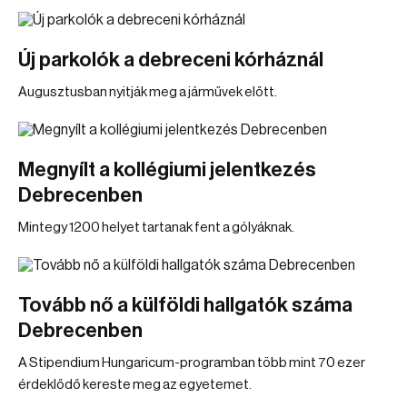
Új parkolók a debreceni kórháznál
Augusztusban nyitják meg a járművek előtt.
Megnyílt a kollégiumi jelentkezés
Debrecenben
Mintegy 1200 helyet tartanak fent a gólyáknak.
Tovább nő a külföldi hallgatók száma
Debrecenben
A Stipendium Hungaricum-programban több mint 70 ezer
érdeklődő kereste meg az egyetemet.