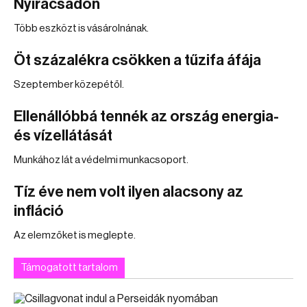
Nyíracsádon
Több eszközt is vásárolnának.
Öt százalékra csökken a tűzifa áfája
Szeptember közepétől.
Ellenállóbbá tennék az ország energia-
és vízellátását
Munkához lát a védelmi munkacsoport.
Tíz éve nem volt ilyen alacsony az
infláció
Az elemzőket is meglepte.
Támogatott tartalom