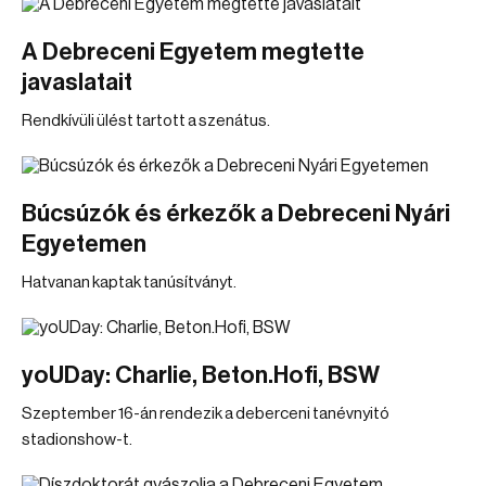
A Debreceni Egyetem megtette
javaslatait
Rendkívüli ülést tartott a szenátus.
Búcsúzók és érkezők a Debreceni Nyári
Egyetemen
Hatvanan kaptak tanúsítványt.
yoUDay: Charlie, Beton.Hofi, BSW
Szeptember 16-án rendezik a deberceni tanévnyitó
stadionshow-t.