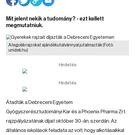
Mit jelent nekik a tudomány? - ezt kellett
megmutatniuk.
A legjobb rajzokat ajándékutalvánnyal jutalmazták
(Fotó:
unideb.hu)
Hirdetés
Hirdetés
Átadták a Debreceni Egyetem
Gyógyszerésztudományi Kar és a Phoenix Pharma Zrt.
rajzpályázatának díjait október 30-án, szerdán. Az
általános iskolások feladata az volt, hogy alkotásaikkal