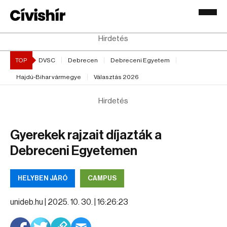
Hirdetés
TOP
DVSC
Debrecen
Debreceni Egyetem
Hajdú-Bihar vármegye
Választás 2026
Hirdetés
Gyerekek rajzait díjazták a
Debreceni Egyetemen
HELYBEN JÁRÓ
CAMPUS
unideb.hu |
2025. 10. 30. | 16:26:23