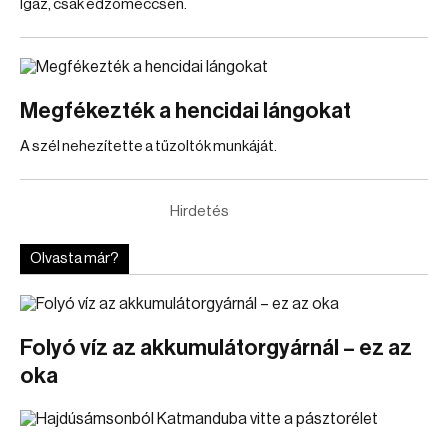
Igaz, csak edzőmeccsen.
Megfékezték a hencidai lángokat
A szél nehezítette a tűzoltók munkáját.
Hirdetés
Olvasta már?
Folyó víz az akkumulátorgyárnál – ez az
oka