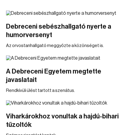
Debreceni sebészhallgató nyerte a
humorversenyt
Az orvostanhallgató meggyőzte a közönséget is.
A Debreceni Egyetem megtette
javaslatait
Rendkívüli ülést tartott a szenátus.
Viharkárokhoz vonultak a hajdú-bihari
tűzoltók