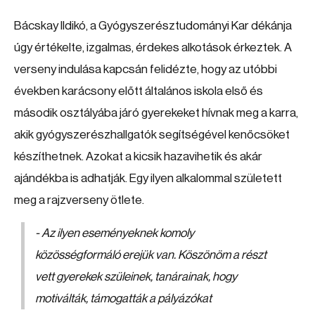
Bácskay Ildikó, a Gyógyszerésztudományi Kar dékánja
úgy értékelte, izgalmas, érdekes alkotások érkeztek. A
verseny indulása kapcsán felidézte, hogy az utóbbi
években karácsony előtt általános iskola első és
második osztályába járó gyerekeket hívnak meg a karra,
akik gyógyszerészhallgatók segítségével kenőcsöket
készíthetnek. Azokat a kicsik hazavihetik és akár
ajándékba is adhatják. Egy ilyen alkalommal született
meg a rajzverseny ötlete.
- Az ilyen eseményeknek komoly
közösségformáló erejük van. Köszönöm a részt
vett gyerekek szüleinek, tanárainak, hogy
motiválták, támogatták a pályázókat