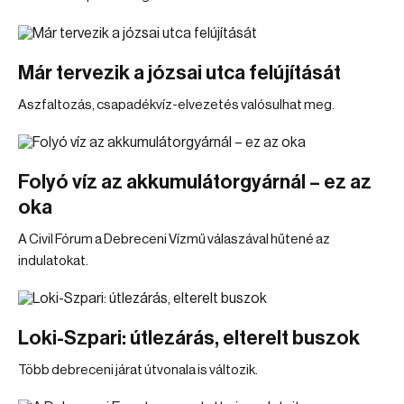
Már tervezik a józsai utca felújítását
Aszfaltozás, csapadékvíz-elvezetés valósulhat meg.
Folyó víz az akkumulátorgyárnál – ez az
oka
A Civil Fórum a Debreceni Vízmű válaszával hűtené az
indulatokat.
Loki-Szpari: útlezárás, elterelt buszok
Több debreceni járat útvonala is változik.